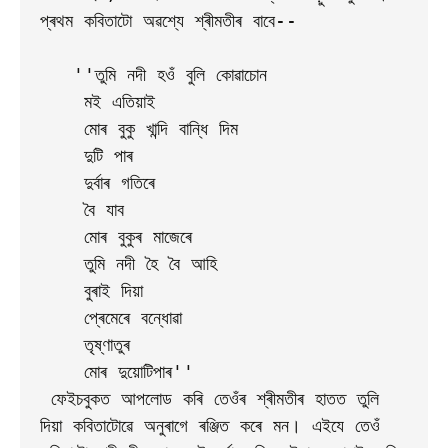
প্ৰথম কবিতাটো অৱশ্যে শ্ৰীমতীৰ বাবে-- 

   ''তুমি নদী হওঁ বুলি কোৱাচোন

    মই এতিয়াই 

    মোৰ বুকু খান্দি বান্ধি দিম

    দুটি পাৰ

    দুৰ্বাৰ গতিৰে

    বৈ যাব

    মোৰ বুকুৰ মাজেৰে

    তুমি নদী হৈ বৈ আহি

    বুৰাই দিয়া 

    প্ৰেমেৰে বন্ধোৱা

    তৃষ্ণাতুৰ

    মোৰ দুয়োটিপাৰ''

 ফেইচবুকত আপলোড কৰি তেওঁৰ শ্ৰীমতীৰ হাতত তুলি 
দিয়া কবিতাটোৱে অনুৰাগে ৰঞ্জিত কৰে মন। এইযে তেওঁ 