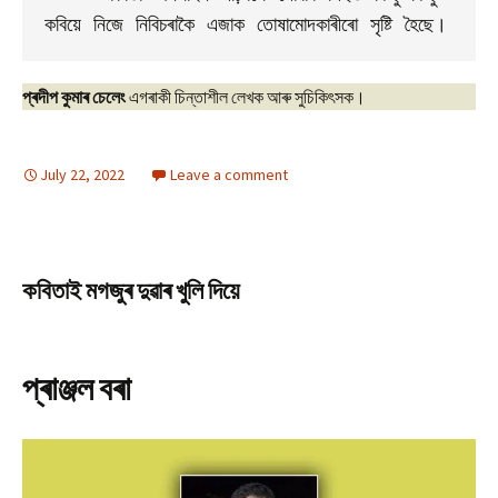
কবিয়ে নিজে নিবিচৰাকৈ এজাক তোষামোদকাৰীৰো সৃষ্টি হৈছে।
প্ৰদীপ কুমাৰ চেলেং
এগৰাকী চিন্তাশীল লেখক আৰু সুচিকিৎসক।
July 22, 2022
Leave a comment
কবিতাই মগজুৰ দুৱাৰ খুলি দিয়ে
প্ৰাঞ্জল বৰা