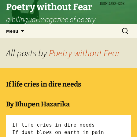
Skip
Poetry without Fear
to
a bilingual magazine of poetry
content
Search
Menu
for:
All posts by
Poetry without Fear
If life cries in dire needs
By Bhupen Hazarika
If life cries in dire needs

If dust blows on earth in pain
