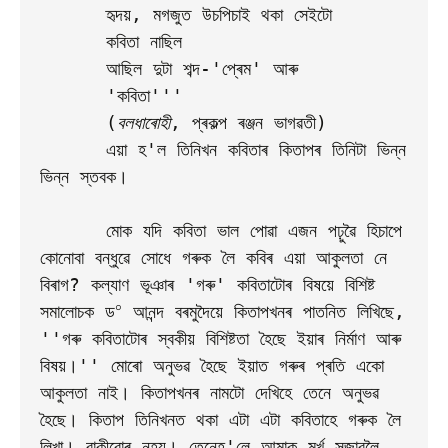
      হৃদয়, মগজুত উচপিচাই থকা সেইটো     

      কবিতা নাছিল

      আছিল দুটা শব্দ-'প্ৰেম' আৰু  

      'কবিতা'''

      (
বলধাৰোহী
, প্ৰকল্প ৰঞ্জন ভাগৱতী)

      এয়া হ'ল তিনিখন কবিতাৰ কিতাপৰ তিনিটা ভিন্ন 
ভিন্ন স্তবক। 

      মোক যদি কবিতা ভাল পোৱা এজন পঢ়ুৱৈ হিচাপে 
কোনোবা বন্ধুৱে সোধে গৰুক লৈ কবিৰ এয়া আকুলতা নে 
বিৰাগ? কল্যাণ ভূঞাৰ 'গৰু' কবিতাটোৰ বিষয়ে বিশিষ্ট 
০
সমালোচক ড
 আনন্দ বৰমুদৈয়ে কিতাপখনৰ পাতনিত লিখিছে, 
''গৰু কবিতাটোৰ স্বকীয় বিশিষ্টতা হৈছে ইয়াৰ নিৰ্মাণ আৰু 
বিষয়।'' মোৰো অনুভৱ হৈছে ইয়াত গৰুৰ প্ৰতি একো 
আকুলতা নাই। কিতাপখনৰ নামটো দেখিহে তেনে অনুভৱ 
হৈছে। কিতাপ তিনিখনত থকা এটা এটা কবিতাহে গৰুক লৈ 
লিখা। বাকীবোৰ নহয়। তেনেহ'লে আমাক মূৰ্খ সজাবলৈ 