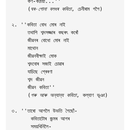
     কণ-কঠীয়া...''

     (
ঘৰ-গোনা বলধৰ কবিতা
, চেনীৰাম গগৈ)

২. ''কবিতা বোধ মোৰ নাই

     তথাপি শব্দসজ্জাৰ কছৰৎ কৰোঁ

     জীৱনৰ বোধো মোৰ নাই

     মাথোন

     জীৱনবীক্ষাই মোক

     শব্দবোৰ সজাই চোৱাৰ

     যাচিছে প্ৰেৰণা

     শব্দ জীৱন

     জীৱন কবিতা''

     (
গৰু আৰু অন্যান্য কবিতা
, কল্যাণ ভূঞা)

৩. ''তাৰো আগলৈ উভতি গৈছোঁ-

      কবিতাটোৰ জন্মৰ আগৰ  

      সময়খিনিলৈ-   
