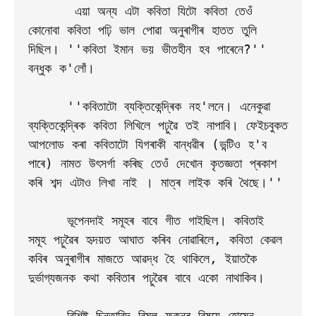
      এয়া অন্য এটা কবিতা যিটো কবিতা তেওঁ 
কোনোবা কবিতা পঢ়ি ভাল পোৱা অনুৰাগীৰ হাতত তুলি 
দিছিল। ''কবিতা ইমান ভয় ভীতহীন হব পাৰেনে?'' 
বন্ধুক ক'লোঁ।

     ''কবিতাটো ব্যক্তিকেন্দ্ৰিক নহ'লনে। এনেকুৱা 
ব্যক্তিকেন্দ্ৰিক কবিতা লিখিলে পঢ়ুৱৈ তই নাপাবি। ফেইচবুকত 
আপলোড কৰা কবিতাটো যিগৰাকী বান্ধৱীৰ (ভন্টিও হ'ব 
পাৰে) নামত উৎসৰ্গা কৰিছ তেওঁ দেখোন কৃতজ্ঞতা প্ৰকাশ 
কৰি শব্দ এটাও লিখা নাই । মাত্ৰ লাইক কৰি থৈছে।''

     ভূপেনদাই সমূহৰ বাবে গীত গাইছিল। কবিতাই 
সমূহ পঢ়ুৱৈৰ হৃদয়ত আঘাত কৰিব নোৱাৰিলে, কবিতা কেৱল 
কবিৰ অনুৰাগীৰ মাজতে আৱদ্ধ হৈ থাকিলে, ইয়াতকৈ 
দুৰ্ভাগ্যজনক কথা কবিতাৰ পঢ়ুৱৈৰ বাবে একো নাথাকিব।

     বিশিষ্ট চিন্তাবিদ বিমল ফুকনৰ বিষয়ে হোমেন 