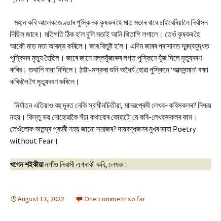
মহান কবি আলেকজেণ্ডাৰ পুস্কিনক কৃষকৰ হৈ মাত মতাৰ বাবে চাইবেৰিয়ালৈ নিৰ্বাসন
দিছিল জাৰে। মতিগতি ঠিক হ’ল বুলি মতাই আনি থিতাপি লগালে। তেওঁ কৃষকৰ হৈ
আকৌ মাত মতা আৰম্ভ কৰিলে। জাৰ বিতুষ্ট হ’ল। এদিন জাৰৰ প্ৰাসাদত দ্বন্দ্বযুদ্ধত
পুস্কিনৰ মৃত্যু হৈছিল। জাৰে জানে মল্লযুঁজাৰুৰ লগত পুস্কিনে যুঁজ দিলে মৃত্যুবৰণ
কৰিব। তথাপি বাধা নিদিলে। ঠাট্টা-মস্কৰা শুনি অধৈৰ্য হোৱা পুস্কিনে ‘আত্মসন্মান’ ৰক্ষা
কৰিবলৈ গৈ মৃত্যুবৰণ কৰিলে।
নিৰ্যাতন এতিয়াও বহু দূৰত নেকি স্বাধীনচিতীয়া, মানৱপ্ৰেমী লেখক-কবিসকলৰ? নিশ্চয়
নহয়। কিন্তু ভয় নোহোৱাকৈ সঁচা কথাবোৰ কোৱাটো যে কবি-লেখকসকলৰ কাম।
তেওঁলোক অতন্দ্ৰ প্ৰহৰী নহয় জানো সমাজৰ? দায়বদ্ধজনৰ মুখৰ ভাষা Poetry
without Fear।
খগেন শইকীয়া
নগাঁও নিবাসী এগৰাকী কবি, লেখক।
August 13, 2022
One comment so far