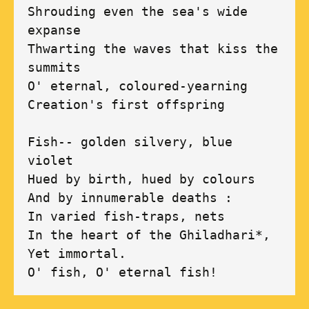
Shrouding even the sea's wide 
expanse

Thwarting the waves that kiss the 
summits

O' eternal, coloured-yearning

Creation's first offspring 

Fish-- golden silvery, blue 
violet

Hued by birth, hued by colours

And by innumerable deaths :

In varied fish-traps, nets 

In the heart of the Ghiladhari*,

Yet immortal.

O' fish, O' eternal fish!