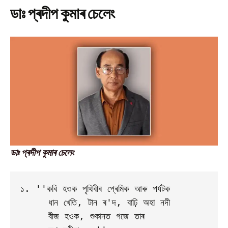
ডাঃ প্ৰদীপ কুমাৰ চেলেং
ডাঃ প্ৰদীপ কুমাৰ চেলেং
১. ''কবি হওক পৃথিবীৰ প্ৰেমিক আৰু পৰ্যটক

     ধান খেতি, টান ৰ'দ, বাঢ়ি অহা নদী

     বীজ হওক, শুকানত গজে তাৰ   
