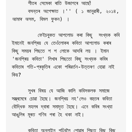
     শীতৰ সেমেকা ৰাতি উজাগৰে আছোঁ

     বসন্তৰ অপেক্ষাত ।'' ( ১ জানুৱাৰী, ২০১৪,
আমাৰ অসম
, বিমল ফুকন) ।

        ফেইচবুকত আপলোড কৰা কিছু  সংখ্যক কবি 
ইমানেই জনপ্ৰিয় যে তেওঁলোকৰ কবিতা আপলোড কৰাৰ 
কিছু সময়ৰ পিছতে শ শ লোকে আদৰি লয় । ইমান 
'জনপ্ৰিয় কবিতা' লিখাৰ পিছতো কিছু সংখ্যক কবিৰ 
কবিতাৰ গতি-প্ৰকৃতিৰ একো পৰিৱৰ্তন-উত্তৰণ হোৱা নাই 
কিয়? 

     সুখৰ বিষয় যে আজি কালি কবিসকলক সমাজে 
সম্ভ্ৰমেৰে চোৱা হৈছে। জনপ্ৰিয় নহ'লেও বহুতৰ কবিতা 
বৌদ্ধিক মহলৰ দ্বাৰা সমাদৃত হৈছে। এনে কবিৰ সংখ্যা 
আঙুলিৰ মূৰত গণিব পৰা হৈ থকা নাই।

     কবিতা অনলাইন পঢ়িবলৈ পোৱাৰ পিছত কিছু কিছু 