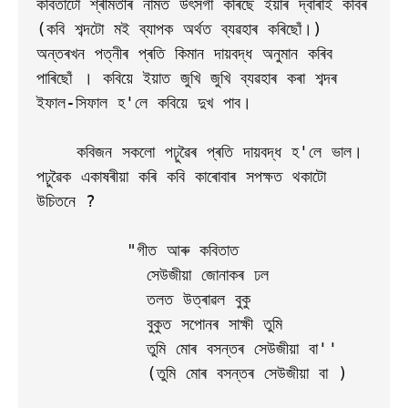
কবিতাটো শ্ৰীমতীৰ নামত উৎসৰ্গা কৰিছে ইয়াৰ দ্বাৰাই কবিৰ 
(কবি শব্দটো মই ব্যাপক অৰ্থত ব্যৱহাৰ কৰিছোঁ।) 
অন্তৰখন পত্নীৰ প্ৰতি কিমান দায়বদ্ধ অনুমান কৰিব 
পাৰিছোঁ । কবিয়ে ইয়াত জুখি জুখি ব্যৱহাৰ কৰা শব্দৰ 
ইফাল-সিফাল হ'লে কবিয়ে দুখ পাব। 

    কবিজন সকলো পঢ়ুৱৈৰ প্ৰতি দায়বদ্ধ হ'লে ভাল। 
পঢ়ুৱৈক একাষৰীয়া কৰি কবি কাৰোবাৰ সপক্ষত থকাটো 
উচিতনে ?

         "গীত আৰু কবিতাত

           সেউজীয়া জোনাকৰ ঢল

           তলত উত্ৰাৱল বুকু

           বুকুত সপোনৰ সাক্ষী তুমি

           তুমি মোৰ বসন্তৰ সেউজীয়া বা'' 

           (তুমি মোৰ বসন্তৰ সেউজীয়া বা ) 
