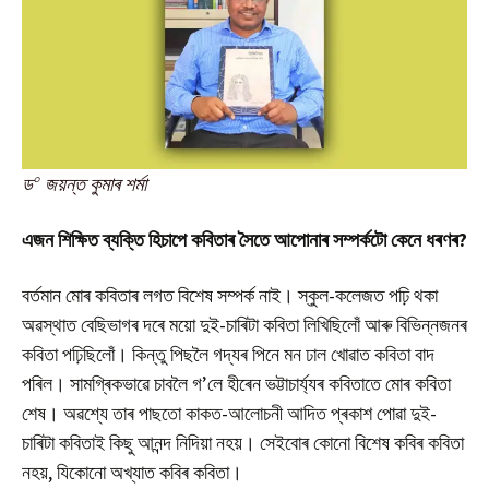
০
ড
জয়ন্ত কুমাৰ শৰ্মা
এজন শিক্ষিত ব্যক্তি হিচাপে কবিতাৰ সৈতে আপোনাৰ সম্পৰ্কটো কেনে ধৰণৰ?
বৰ্তমান মোৰ কবিতাৰ লগত বিশেষ সম্পৰ্ক নাই। স্কুল-কলেজত পঢ়ি থকা
অৱস্থাত বেছিভাগৰ দৰে ময়ো দুই-চাৰিটা কবিতা লিখিছিলোঁ আৰু বিভিন্নজনৰ
কবিতা পঢ়িছিলোঁ। কিন্তু পিছলৈ গদ্যৰ পিনে মন ঢাল খোৱাত কবিতা বাদ
পৰিল। সামগ্ৰিকভাৱে চাবলৈ গ’লে হীৰেন ভট্টাচাৰ্য্যৰ কবিতাতে মোৰ কবিতা
শেষ। অৱশ্যে তাৰ পাছতো কাকত-আলোচনী আদিত প্ৰকাশ পোৱা দুই-
চাৰিটা কবিতাই কিছু আনন্দ নিদিয়া নহয়। সেইবোৰ কোনো বিশেষ কবিৰ কবিতা
নহয়, যিকোনো অখ্যাত কবিৰ কবিতা।