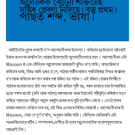
আটাইতকৈ সুন্দৰ কথাটো হ’ল আলোচনীখনৰ উদ্দেশ্য। কবিতাৰ দুৰ্বোধ্যতা আঁতৰাই
ইয়াক জনগণৰ কাষলৈ লৈ যোৱাৰ উদ্দেশ্যটো সন্দেহাতীতভাৱে মহৎ। আলোচনীখন এটা
Mission বা এক বৌদ্ধিক আন্দোলনৰ আৰম্ভণি বুলিও ক’ব পাৰি। বাস্তৱিকতে
কবিতাৰ ভাষা, বিষয় আদি দুৰূহ হ’লে, পাঠকগোষ্ঠীৰ মাজত প্ৰতিক্ৰিয়া নিশ্চয় ঋণাত্মক
হ’ব আৰু কবিতাৰ ৰস পান কৰাৰ পৰা বঞ্চিত হয় পাঠক। এই বঞ্চিত হোৱাৰ বিপৰীতে
পাঠকৰ মনোজগতত ঠাই পাব পৰাকৈ যদি কবিতা সৃষ্টি হয়, সৰল ভাষাৰে তাৰ উপকাৰিতা
দুয়ো পক্ষৰ বাবেই (কবি আৰু পাঠক) মঙ্গলজনক আৰু ইয়াকেই শ্ৰীবৃদ্ধি কৰিবলৈ যত্ন
কৰিছে শ্ৰদ্ধেয় শ্ৰীযুত আনন্দ বৰমুদৈ ছাৰৰ দৰে সুচিন্তাশীল লোকে। তেওঁলোকৰ
ভাষাৰ সৰলতা দেখিলে ভাব হয়, মই কিয় এনেদৰে লিখিব নোৱাৰোঁ। আলোচনীখনৰ যি
Mission, সেয়া যে পূৰ্ণ হ’বগৈ, অনুমান কৰিব পাৰি। বৌদ্ধিক জোঁকাৰণি এটা
অৱধাৰিতভাৱে ঘটিব। সম্পাদকমণ্ডলীয়ে চিন্তাৰ আন্দোলনটোক যথোপযুক্তভাৱে
আগুৱাই নিব।