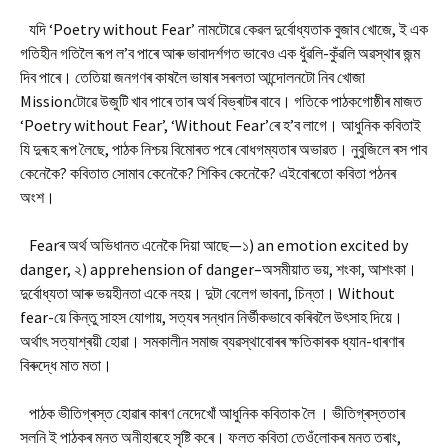
যদি ‘Poetry without Fear’ নামটোৱে কেৱল দুৰ্বোধ্যতাক বুজাব খোজে, ই এক
গতিহীন গতিলৈ ৰূপ ল’ব পাৰে আৰু ভাবাদৰ্শগত ভাবেও এক ধুঁৱলি-কুঁৱলি অৱস্থাৰ জন্ম
দিব পাৰে। তেতিয়া জনগণৰ কাষলৈ ভাষাৰ সৰলতা আন্দোলনটো নিব খোজা
Missionটোৱে উজুটি খাব পাৰে তাৰ অৰ্থ বিভ্ৰাটৰ বাবে। গতিকে পাঠকগোষ্ঠীৰ মাজত
‘Poetry without Fear’, ‘Without Fear’ৰে হ’ব লাগে। আধুনিক কবিতাই
যি দুৰূহ ৰূপ লৈছে, পাঠক নিশ্চয় বিমোৰত পৰে বোধগম্যতাৰ অভাৱত। নুবুজিলে ৰস পাব
কেনেকৈ? কবিতাত সোমাব কেনেকৈ? শিকিব কেনেকৈ? এইবোৰতো কবিতা পঠনৰ
অংশ।
Fearৰ অৰ্থ অভিধানত এনেকৈ দিয়া আছে—১) an emotion excited by
danger, ২) apprehension of danger–অসমীয়াত ভয়, শংকা, আশংকা।
দুৰ্বোধ্যতা আৰু ভয়হীনতা একে নহয়। দুটা বেলেগ ভাবনা, চিন্তা। Without
fear-য়ে কিন্তু সাহস যোগায়, সত্যৰ সন্ধান নিৰ্ভীকভাবে কৰিবলৈ উৎসাহ দিয়ে।
অৰ্থাৎ সত্যাশ্ৰয়ী হোৱা। সমকালীন সমাজ ব্যৱস্থাবোৰৰ ক্ষতিকাৰক ধ্যান-ধাৰণাৰ
বিৰুদ্ধে মাত মতা।
পাঠক ভীতিগ্ৰস্ত হোৱাৰ কাৰণ নেদেখোঁ আধুনিক কবিতাক লৈ । ভীতিগ্ৰস্ততাৰ
সলনি ই পাঠকৰ মনত অনীহাৰহে সৃষ্টি কৰে। ফলত কবিতা তেওঁলোকৰ মনত তৰাং,