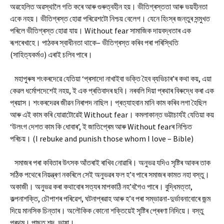
অৱহেলিত অৱস্থালৈ গতি কৰে আৰু গুৰুত্বহীন হয়। ভীতিগ্ৰস্ততা আৰু ভয়হীনতা
একে নহয়। ভীতিগ্ৰস্ত হোৱা পৰিৱেশটো নিশ্চয় বেলেগ। যেনে হিংস্ৰ জন্তুৰ সন্মুখত
পৰিলে ভীতিগ্ৰস্ত হোৱা যায়। Without fear সামাজিক দায়বদ্ধতাৰ এক
ৰূপৰেখাহে। পাঠকৰ স্বাধীনতা থাকে– ভীতিগ্ৰস্ত কৰিব পৰা পৰিস্থিতি
(সাহিত্যকৰ্মও) এৰাই চলিব পাৰে।
মহাপুৰুষ শংকৰদেৱে যেতিয়া ‘প্ৰসাদো নাখাইবা ভক্তি হৈব ব্যভিচাৰ’ৰ কথা কয়, এয়া
কেৱল ধৰ্মোপদেশেই নহয়, ই এক প্ৰতিবাদৰ ছবি। নৰবলি দিয়া প্ৰথাৰ বিৰুদ্ধে কৰা এক
প্ৰয়াস। শংকৰদেৱৰ জীৱন নিৰাপদ নাছিল। প্ৰত্যাহবান মানি কাম কৰিব লগা হৈছিল
আৰু এই কাম কৰি যোৱাটোৱেই Without fear। কমলাকান্ত ভট্টাচাৰ্যই যেতিয়া কয়
‘উলংগ দেশত কাম কি ধোবাৰ’, ই জাতিপ্ৰেম আৰু Without fearৰ নিশ্চিত
পৰিচয়। (I rebuke and punish those whom I love – Bible)
সমাজৰ পৰা কবিতাৰ উৎসক আঁতৰাই ৰাখিব নোৱাৰি। অনুভৱ যদিও সৃষ্টিৰ আকৰ তাক
সঠিক পথেৰে নিয়ন্ত্ৰণ নকৰিলে সেই অনুভৱৰ ফল হ’ব পাৰে সমাজৰ কামত নহা বস্তু।
অকাজী। অনুভৱ কৰা কথাবোৰ সত্যৰ মাপকাঠি নহ’বগৈও পাৰে। বুদ্ধিমত্তা,
কল্পনাশক্তি, চৌপাশৰ পৰিৱেশ, ঘটনাপ্ৰৱাহ আৰু হ’ব পৰা সম্ভাৱনা-দুৰ্ভাবনাবোৰে জন্ম
দিয়ে মানসিক চিন্তাৰ। অলৌকিক কোনো শক্তিয়েই সৃষ্টিৰ প্ৰেৰণা নিদিয়ে। বস্তু
প্ৰথম। পাছত শব্দ, ভাষা।