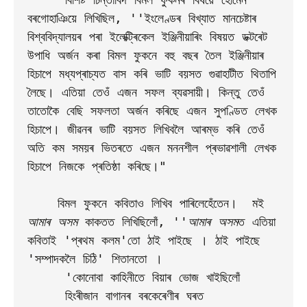
বৰগোহাঞিয়ে লিখিছিল, ''ইংলেণ্ডৰ বিখ্যাত মানচেষ্টাৰ 
বিশ্ববিদ্যালয়ৰ পৰা ইলেক্ট্ৰিকেল ইঞ্জিনীয়াৰিং বিষয়ত ডক্টৰেট 
উপাধি অৰ্জন কৰা বিমল ফুকনে বহু বছৰ তৈল ইঞ্জিনীয়াৰ 
হিচাপে মধ্যপ্ৰাচ্যত বাস কৰি ভাটি বয়সত গুৱাহাটীত থিতাপি 
লৈছে। এতিয়া তেওঁ এজন সফল ব্যৱসায়ী। কিন্তু তেওঁ 
তাতোকৈ বেছি সফলতা অৰ্জন কৰিছে এজন সুপণ্ডিত লেখক 
হিচাপে। জীৱনৰ ভাটি বয়সত লিখিবলৈ আৰম্ভ কৰি তেওঁ 
অতি কম সময়ৰ ভিতৰতে এজন মননশীল প্ৰভাৱশালী লেখক 
হিচাপে নিজকে প্ৰতিষ্ঠা কৰিছে।" 

    বিমল ফুকনে কবিতাও লিখিব পাৰিলেহেঁতেন।  মই 
আমাৰ অসম
 কাকতত লিখিছিলোঁ, ''
আমাৰ অসম
ত এতিয়া 
কবিতাই 'প্ৰথম কলম'তো ঠাই পাইছে । ঠাই পাইছে 
'সম্পাদকলৈ চিঠি' শিতানতো । 

     'কোনোবা কাহিনীতে বিয়াৰ ভোজ খাইছিলোঁ

     হিংৰীজান বাগানৰ বৰকেৰেণীৰ ঘৰত
