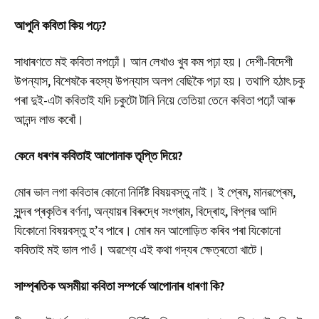
আপুনি কবিতা কিয় পঢ়ে?
সাধাৰণতে মই কবিতা নপঢ়োঁ। আন লেখাও খুব কম পঢ়া হয়। দেশী-বিদেশী
উপন্যাস, বিশেষকৈ ৰহস্য উপন্যাস অলপ বেছিকৈ পঢ়া হয়। তথাপি হঠাৎ চকু
পৰা দুই-এটা কবিতাই যদি চকুটো টানি নিয়ে তেতিয়া তেনে কবিতা পঢ়োঁ আৰু
আনন্দ লাভ কৰোঁ।
কেনে ধৰণৰ কবিতাই আপোনাক তৃপ্তি দিয়ে?
মোৰ ভাল লগা কবিতাৰ কোনো নিৰ্দিষ্ট বিষয়বস্তু নাই। ই প্ৰেম, মানৱপ্ৰেম,
সুন্দৰ প্ৰকৃতিৰ বৰ্ণনা, অন্যায়ৰ বিৰুদ্ধে সংগ্ৰাম, বিদ্ৰোহ, বিপ্লৱ আদি
যিকোনো বিষয়বস্তু হ’ব পাৰে। মোৰ মন আলোড়িত কৰিব পৰা যিকোনো
কবিতাই মই ভাল পাওঁ। অৱশ্যে এই কথা গদ্যৰ ক্ষেত্ৰতো খাটে।
সাম্প্ৰতিক অসমীয়া কবিতা সম্পৰ্কে আপোনাৰ ধাৰণা কি?