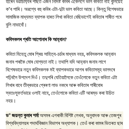
হীৰেন ভট্টাচাৰ্য্যৰ পাছত এজন নিৰ্দিষ্ট কবিৰ একেলগে ভাল কবিতা নাই বুলিয়েই
ক’ব পাৰি। অৱশ্যে বহু কবিৰ এটা-দুটা ভাল কবিতা আছে। কিন্তু বিশেষভাৱে
সামাজিক মাধ্যমত ব্যাপক হাৰত লিখা কবিতা বেছিভাগেই কবিতাৰ শাৰীত পৰে
বুলি নাভাবোঁ।
কবিসকলৰ প্ৰতি আপোনাৰ কি আহ্বান?
কবিতা যিহেতু মোৰ প্ৰিয় সাহিত্য-চৰ্চাৰ মাধ্যম নহয়, কবিসকলক আহ্বান
জনাব পৰাকৈ মোৰ যোগ্যতা নাই। তথাপি যদি আহ্বান জনাব লাগে
বিশেষভাৱে নতুন কবিসকলক মই ব্যাপকভাৱে আগৰ কবিতাসমূহ ভালদৰে
পঢ়িবলৈ উপদেশ দিওঁ। তদুপৰি যেতিয়ালৈকে তেওঁলোকে নতুন কবিতা এটা
লিখাৰ বাবে তীব্ৰভাৱে প্ৰেৰণা লাভ নকৰে আৰু কবিতাৰ শাৰীবোৰ
স্বতঃস্ফূৰ্তভাৱে ওলাই নাহে, তেওঁলোকে কবিতা এটি আৰম্ভ কৰা উচিত
নহয়।
০
ড
জয়ন্ত কুমাৰ শৰ্মা
অসমৰ এগৰাকী বিশিষ্ট লেখক, অনুবাদক আৰু তেজপুৰ
বিশ্ববিদ্যালয়ৰ পদাৰ্থবিজ্ঞান বিভাগৰ অধ্যাপক। তেওঁ কৰা কামৰ ভিতৰত ছাৰ