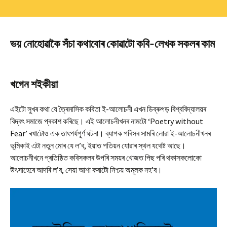
ভয় নোহোৱাকৈ সঁচা কথাবোৰ কোৱাটো কবি-লেখক সকলৰ কাম
খগেন শইকীয়া
এইটো সুখৰ কথা যে ত্ৰৈমাসিক কবিতা ই-আলোচনী এখন ডিব্ৰুগড় বিশ্ববিদ্যালয়ৰ
বিদ্বৎ সমাজে প্ৰকাশ কৰিছে। এই আলোচনীখনৰ নামটো ‘Poetry without
Fear’ ৰখাটোও এক তাৎপৰ্যপূৰ্ণ ঘটনা। ব্যাপক পৰিসৰ সামৰি লোৱা ই-আলোচনীখনৰ
ভূমিকাই এটা নতুন মোৰ যে ল’ব, ইয়াত পতিয়ন যোৱাৰ স্থল যথেষ্ট আছে।
আলোচনীখনে প্ৰতিষ্ঠিত কবিসকলৰ উপৰি সময়ৰ খোজত পিছ পৰি থকাসকলোকো
উৎসাহেৰে আদৰি ল’ব, সেয়া আশা কৰাটো নিশ্চয় অমূলক নহ’ব।