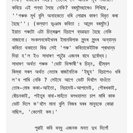
কবিয়ে এই পন্থা লৈছে নেকি? বৰমুদৈছাৰেও লিখিছে, 
''গৰুক মূৰ্খ বুলি অনাহকতে ধৰি লোৱাৰ কাৰণ বিবৃত কৰা 
হৈছে''। (কল্যাণ ভূঞাৰ কবিতা : আনন্দ বৰমুদৈ) 
ইয়াত গৰুটো এটা চিত্ৰকল্প হিচাপে ব্যৱহৃত হৈছে নেকি 
নাজানো। সংকলনকেইখনৰ ইমানবিলাক সুন্দৰ সুন্দৰ অন্যান্য 
কবিতা থকাতো কিয় সেই 'গৰু' কবিতাকেইটাক প্ৰাধান্য 
দিয়া হ'ল ইও সাধাৰণ পঢ়ুৱৈ এজনৰ বাবে দুৰ্বোধ্য। 
সাধাৰণ অৰ্থত গৰুক 'ভোট ভিক্ষাৰী'ৰ চিহ্ন, ছীম্বল 
কিম্বা সৰল অৰ্থত নেতাৰ ৰাজনৈতিক 'ইছ্যু' হিচাপেও ধৰি 
ল'ব পাৰি নেকি ? সেইযে আগে ভোট দিবলৈ যাওঁতে 
তোৰ-মোৰ ককা-আইতা, নিচাদেউ-আপাদেউ, গৌৰখকাই, 
ৰৌচনকাই, পইতুৰ বাবা-মাহঁতে বলধহালত চাপ মাৰি কাক 
ভোট দিলে ক'বলৈ মানা বুলি নিজৰ ঘৰৰ মানুহকে কোৱা 
নাছিল, 'কেলেই কম।' 

       পুৱাই কবি বন্ধু এজনক মনত দুখ দিলোঁ 