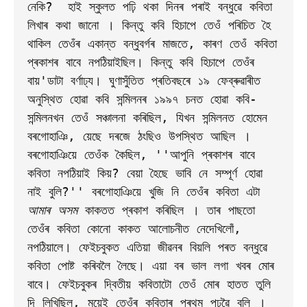
নেকি?  হাই স্কুলত পঢ়ি থকা দিনৰ পৰাই বন্ধুৱে কবিতা 
লিখাৰ কথা জানো । কিন্তু কবি হিচাপে তেওঁ পৰিচিত হৈ 
থাকিল তেওঁৰ একান্ত বন্ধুবৰ্গৰ মাজতে, কাৰণ তেওঁ কবিতা 
প্ৰকাশৰ বাবে নপঠিয়াইছিল। কিন্তু কবি হিচাপে তেওঁৰ 
বায়'ডাটা বৰ্ণাঢ্য। ঘুণাসুঁতিত প্ৰতিবছৰে ১৯ ফেব্ৰুৱাৰীত 
অনুস্থিত হোৱা কবি সন্মিলনৰ ১৯৯৭ চনত হোৱা কবি-
সন্মিলনখন তেওঁ সঞ্চালনা কৰিছিল, যিখন সন্মিলনত হোমেন 
বৰগোহাঞি, য়েছে দৰজে ঠংছিও উপস্থিত আছিল । 
বৰগোহাঞিয়ে তেওঁক কৈছিল, ''আপুনি প্ৰকাশৰ বাবে 
কবিতা নপঠিয়াই কিয়? বেয়া হৈছে ভাবি নে সম্পূৰ্ণ হোৱা 
নাই বুলি?'' বৰগোহাঞিয়ে খুজি নি তেওঁৰ কবিতা এটা 
আমাৰ অসম
 কাকতত প্ৰকাশ কৰিছিল । তাৰ পাছতো 
তেওঁৰ কবিতা কোনো কাকত আলোচনীত নেদেখিলোঁ, 
নপঠিয়ালে। ফেইচবুকত এতিয়া জীৱনৰ বিয়লি পৰত বন্ধুৱে  
কবিতা পোষ্ট কৰিবলৈ লৈছে। এয়া বৰ ভাল লগা খবৰ মোৰ 
বাবে। ফেইচবুকৰ দ্বিতীয় কবিতাটো তেওঁ মোৰ হাতত তুলি 
দি লিখিছিল, ময়েই তেওঁৰ কবিতাৰ প্ৰথম পঢ়ুৱৈ বুলি । 