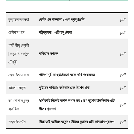
কৃষ্ণদুলাল বৰুৱা
কেকি এন দাৰুৱালা : এক শ্ৰদ্ধাঞ্জলি
pdf
চেনীৰাম গগৈ
ৰবীন্দ্ৰ বৰা : এটি চমু টোকা
pdf
পাৰ্ছী বীছ্ শ্বেলী
[অনু.: বিবেকানন্দ
কবিতাৰ সপক্ষে
pdf
চৌধুৰী]
জ্যোতিষ্মান দাস
পাৰিপাৰ্শ্ব-আধ্যাত্মিকতা আৰু কবি শংকৰদেৱ
pdf
অনিৰ্বাণ দত্ত
কুইয়েৰ কবিতা: কবিতাৰ এক বিশেষ ধাৰা
pdf
ড° গোপাল চন্দ্ৰ
‘সোঁৱৰাই দিলেই জগৰ’ লগাৰ ভয় : ড° ভূপেন হাজৰিকাৰ এটি
pdf
হাজৰিকা
গীতৰ প্ৰসংগ
সত্যজিৎ গগৈ
সীমাতেই অসীমৰ আনন্দ : নীলিম কুমাৰৰ এটা কবিতাৰ প্ৰসংগ
pdf