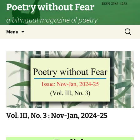
Skip
Poetry without Fear
to
a bilingual magazine of poetry
content
Search
Menu
for:
Vol. III, No. 3 : Nov-Jan, 2024-25