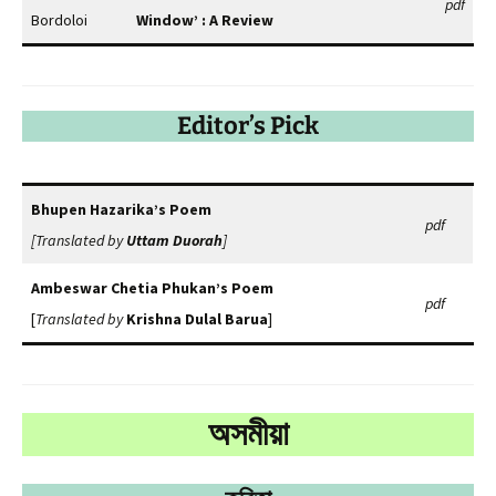
pdf
Bordoloi
Window’ : A Review
Editor’s Pick
Bhupen Hazarika’s Poem
pdf
[Translated by
Uttam Duorah
]
Ambeswar Chetia Phukan’s Poem
pdf
[
Translated by
Krishna Dulal Barua
]
অসমীয়া