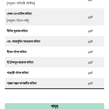
[অনুবাদ: সাবিত্ৰী শইকীয়া]
কেৰল এন ডাফিৰ কবিতা
pdf
[অনুবাদ: হিতেন শৰ্মা]
নীলিম কুমাৰৰ কবিতা
pdf
এম. কামালুদ্দিন আহমেদৰ কবিতা
pdf
বীৰেন গগৈৰ কবিতা
pdf
ইণ্টিকাবুৰ ৰহমানৰ কবিতা
pdf
গায়ত্ৰী গগৈৰ কবিতা
pdf
প্ৰকল্প ৰঞ্জন ভাগৱতীৰ কবিতা
pdf
গদ্য