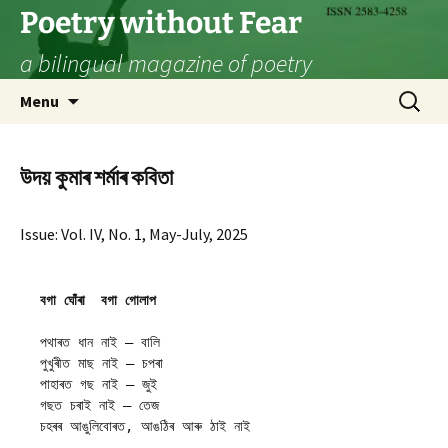
Skip
Poetry without Fear
to
a bilingual magazine of poetry
content
Search
Menu
for:
উদয় কুমাৰ শৰ্মাৰ কবিতা
Issue: Vol. IV, No. 1, May-July, 2025
বগা ঘোঁৰা  বগা গোলাপ
পথাৰত ধান নাই – বালি
পুখুৰীত মাছ নাই – চপৰা
পাহাৰত গছ নাই – জুই
গছত চৰাই নাই – তেজ
চহৰৰ আঙুলিবোৰত, আঙঠিৰ আৰু ঠাই নাই