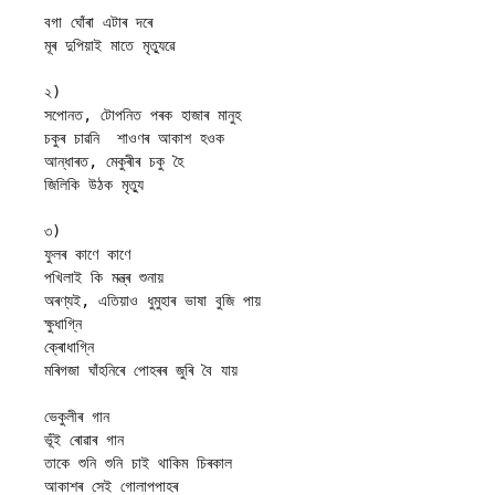
বগা ঘোঁৰা এটাৰ দৰে
মূৰ দুপিয়াই মাতে মৃত্যুৱে
২) 
সপোনত, টোপনিত পৰক হাজাৰ মানুহ
চকুৰ চাৱনি  শাওণৰ আকাশ হওক
আন্ধাৰত, মেকুৰীৰ চকু হৈ
জিলিকি উঠক মৃত্যু
৩) 
ফুলৰ কাণে কাণে
পখিলাই কি মন্ত্ৰ শুনায়
অৰণ্যই, এতিয়াও ধুমুহাৰ ভাষা বুজি পায়
ক্ষুধাগ্নি
ক্ৰোধাগ্নি
মৰিগজা ঘাঁহনিৰে পোহৰৰ জুৰি বৈ যায়
ভেকুলীৰ গান
ভূঁই ৰোৱাৰ গান
তাকে শুনি শুনি চাই থাকিম চিৰকাল
আকাশৰ সেই গোলাপপাহৰ