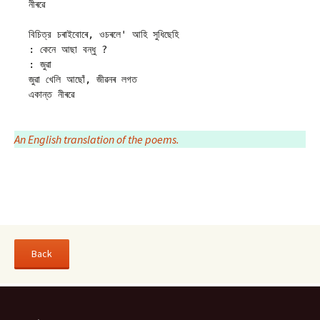
নীৰৱে
বিচিত্র চৰাইবোৰে, ওচৰলে' আহি সুধিছেহি
: কেনে আছা বন্ধু ? 
: জুৱা
জুৱা খেলি আছোঁ, জীৱনৰ লগত
একান্ত নীৰৱে
An English translation of the poems.