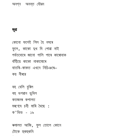
অনগ্ন  অনন্ত যৌৱন
জুৱা
কোনো ফলেই শিল হৈ নসৰে
ফুলে, কাকো দুখ দি পোৱা নাই
পৰ্বতবোৰে জানো গালি পাৰে কাৰোবাক
বাঁহীয়ে কাকো নাকামোৰে
বাতৰি-কাকত এখনে নিচিঞৰে—
কয় নীৰৱে
বহু বেলি বুৰিল
বহু ভগৱান ডুবিল
কতজনৰ কপালত
মৰণেযে চহী মাৰি থৈছে :
ক'ভিড - ১৯
ৰুমালত আজি, ফুল তোলে কোনে
টোকে হুকহুকনি