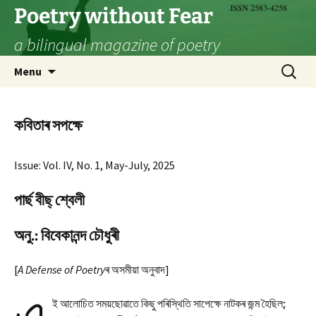
Skip
Poetry without Fear
to
a bilingual magazine of poetry
content
Search
Menu
for:
কবিতাৰ সপক্ষে
Issue: Vol. IV, No. 1, May-July, 2025
পাৰ্ছ বীছ্ শ্বেলী
অনু.: বিবেকানন্দ চৌধুৰী
[
A Defense of Poetry
ৰ অসমীয়া অনুবাদ]
ই আলোচিত সময়ছোৱাতে কিছু পৰিস্থিতি সাপেক্ষে নাটকৰ জন্ম হৈছিল;