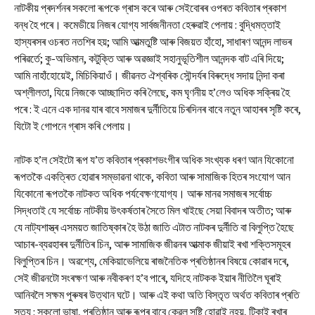
নাটকীয় প্ৰদৰ্শনৰ সকলো ৰূপকে গ্ৰাস কৰে আৰু সেইবোৰৰ ওপৰত কবিতাৰ প্ৰকাশ
বন্ধ হৈ পৰে। কমেডীয়ে নিজৰ যোগ্য সাৰ্বজনীনতা হেৰুৱাই পেলায় : বুদ্ধিমত্তাই
হাস্যৰসৰ ওচৰত নতশিৰ হয়; আমি আত্মতুষ্টি আৰু বিজয়ত হাঁহো, সাধাৰণ আনন্দ লাভৰ
পৰিৱৰ্তে; কু-অভিমান, কটুক্তি আৰু অৱজ্ঞাই সহানুভূতিশীল আনন্দক বাট এৰি দিয়ে;
আমি নাহাঁহোয়েই, মিচিকিয়াওঁ। জীৱনত ঐশ্বৰিক সৌন্দৰ্যৰ বিৰুদ্ধে সদায় নিন্দা কৰা
অশ্লীলতা, যিয়ে নিজকে আচ্ছাদিত কৰি লৈছে, কম ঘৃণনীয় হ’লেও অধিক সক্ৰিয় হৈ
পৰে : ই এনে এক দানৱ যাৰ বাবে সমাজৰ দুৰ্নীতিয়ে চিৰদিনৰ বাবে নতুন আহাৰৰ সৃষ্টি কৰে,
যিটো ই গোপনে গ্ৰাস কৰি পেলায়।
নাটক হ’ল সেইটো ৰূপ য’ত কবিতাৰ প্ৰকাশভংগীৰ অধিক সংখ্যক ধৰণ আন যিকোনো
ৰূপতকৈ একত্ৰিত হোৱাৰ সম্ভাৱনা থাকে, কবিতা আৰু সামাজিক হিতৰ সংযোগ আন
যিকোনো ৰূপতকৈ নাটকত অধিক পৰ্যবেক্ষণযোগ্য। আৰু মানৱ সমাজৰ সৰ্বোচ্চ
সিদ্ধতাই যে সৰ্বোচ্চ নাটকীয় উৎকৰ্ষতাৰ সৈতে মিল খাইছে সেয়া বিবাদৰ অতীত; আৰু
যে নাট্যশাস্ত্ৰ এসময়ত জাতিষ্কাৰ হৈ উঠা জাতি এটাত নাটকৰ দুৰ্নীতি বা বিলুপ্তি হৈছে
আচাৰ-ব্যৱহাৰৰ দুৰ্নীতিৰ চিন, আৰু সামাজিক জীৱনৰ আত্মাক জীয়াই ৰখা শক্তিসমূহৰ
বিলুপ্তিৰ চিন। অৱশ্যে, মেকিয়াভেলিয়ে ৰাজনৈতিক প্ৰতিষ্ঠানৰ বিষয়ে কোৱাৰ দৰে,
সেই জীৱনটো সংৰক্ষণ আৰু নবীকৰণ হ’ব পাৰে, যদিহে নাটকক ইয়াৰ নীতিলৈ ঘূৰাই
আনিবলৈ সক্ষম পুৰুষৰ উত্থান ঘটে। আৰু এই কথা অতি বিস্তৃত অৰ্থত কবিতাৰ প্ৰতি
সত্য : সকলো ভাষা, প্ৰতিষ্ঠান আৰু ৰূপৰ বাবে কেৱল সৃষ্টি হোৱাই নহয়, টিকাই ৰখাৰ