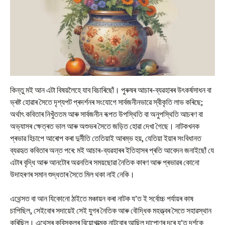
কিন্তু মই আন এটা বিষয়লৈহে যাব বিচাৰিছোঁ। পুৰুষৰ আচাৰ-ব্যৱহাৰৰ উৎকৰ্ষসাধন বা
ভ্ৰষ্ট হোৱাৰ সৈতে দৃশ্যপট প্ৰদৰ্শনৰ সংযোগে সাৰ্বজনীনভাৱে স্বীকৃতি লাভ কৰিছে;
অৰ্থাৎ কবিতাৰ নিখুঁততম আৰু সাৰ্বজনীন ৰূপত উপস্থিতি বা অনুপস্থিতি আচৰণ বা
অভ্যাসৰ ক্ষেত্ৰত ভাল আৰু অশুভৰ সৈতে জড়িত হোৱা দেখা গৈছে। নাটকখনক
প্ৰভাৱ হিচাপে আৰোপ কৰা দুৰ্নীতি তেতিয়াই আৰম্ভ হয়, যেতিয়া ইয়াৰ সংবিধানত
ব্যৱহৃত কবিতাৰ অন্ত পৰে: মই আচাৰ-ব্যৱহাৰৰ ইতিহাসৰ প্ৰতি আবেদন জনাইছোঁ যে
এটাৰ বৃদ্ধি আৰু আনটোৰ অৱনতিৰ সময়ছোৱা নৈতিক কাৰণ আৰু প্ৰভাৱৰ কোনো
উদাহৰণৰ সমান শুদ্ধতাৰ সৈতে মিল থকা নাই নেকি।
এথেন্সত বা আন যিকোনো ঠাইতে মঞ্চায়ন কৰা নাটক য’ত ই সৰ্বোচ্চ পৰ্যায়ৰ কাষ
চাপিছিল, সেইবোৰ সদায়েই সেই যুগৰ নৈতিক আৰু বৌদ্ধিক মহত্ত্বৰ সৈতে সহাৱস্থান
কৰিছিল। এথেন্সৰ কবিসকলৰ বিয়োগাত্মক নাটবোৰ আছিল দাপোণৰ দৰে য’ত দৰ্শকে