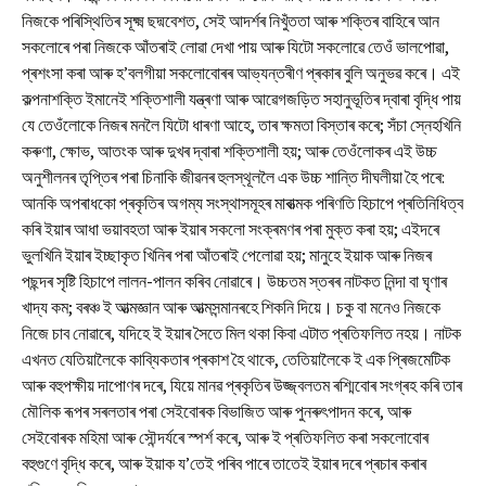
নিজকে পৰিস্থিতিৰ সূক্ষ্ম ছদ্মবেশত, সেই আদৰ্শৰ নিখুঁততা আৰু শক্তিৰ বাহিৰে আন
সকলোৰে পৰা নিজকে আঁতৰাই লোৱা দেখা পায় আৰু যিটো সকলোৱে তেওঁ ভালপোৱা,
প্ৰশংসা কৰা আৰু হ’বলগীয়া সকলোবোৰৰ আভ্যন্তৰীণ প্ৰকাৰ বুলি অনুভৱ কৰে। এই
কল্পনাশক্তি ইমানেই শক্তিশালী যন্ত্ৰণা আৰু আৱেগজড়িত সহানুভূতিৰ দ্বাৰা বৃদ্ধি পায়
যে তেওঁলোকে নিজৰ মনলৈ যিটো ধাৰণা আহে, তাৰ ক্ষমতা বিস্তাৰ কৰে; সঁচা স্নেহখিনি
কৰুণা, ক্ষোভ, আতংক আৰু দুখৰ দ্বাৰা শক্তিশালী হয়; আৰু তেওঁলোকৰ এই উচ্চ
অনুশীলনৰ তৃপ্তিৰ পৰা চিনাকি জীৱনৰ হুলস্থূললৈ এক উচ্চ শান্তি দীঘলীয়া হৈ পৰে:
আনকি অপৰাধকো প্ৰকৃতিৰ অগম্য সংস্থাসমূহৰ মাৰাত্মক পৰিণতি হিচাপে প্ৰতিনিধিত্ব
কৰি ইয়াৰ আধা ভয়াবহতা আৰু ইয়াৰ সকলো সংক্ৰমণৰ পৰা মুক্ত কৰা হয়; এইদৰে
ভুলখিনি ইয়াৰ ইচ্ছাকৃত খিনিৰ পৰা আঁতৰাই পেলোৱা হয়; মানুহে ইয়াক আৰু নিজৰ
পছন্দৰ সৃষ্টি হিচাপে লালন-পালন কৰিব নোৱাৰে। উচ্চতম স্তৰৰ নাটকত নিন্দা বা ঘৃণাৰ
খাদ্য কম; বৰঞ্চ ই আত্মজ্ঞান আৰু আত্মসন্মানৰহে শিকনি দিয়ে। চকু বা মনেও নিজকে
নিজে চাব নোৱাৰে, যদিহে ই ইয়াৰ সৈতে মিল থকা কিবা এটাত প্ৰতিফলিত নহয়। নাটক
এখনত যেতিয়ালৈকে কাব্যিকতাৰ প্ৰকাশ হৈ থাকে, তেতিয়ালৈকে ই এক প্ৰিজমেটিক
আৰু বহুপক্ষীয় দাপোণৰ দৰে, যিয়ে মানৱ প্ৰকৃতিৰ উজ্জ্বলতম ৰশ্মিবোৰ সংগ্ৰহ কৰি তাৰ
মৌলিক ৰূপৰ সৰলতাৰ পৰা সেইবোৰক বিভাজিত আৰু পুনৰুৎপাদন কৰে, আৰু
সেইবোৰক মহিমা আৰু সৌন্দৰ্যৰে স্পৰ্শ কৰে, আৰু ই প্ৰতিফলিত কৰা সকলোবোৰ
বহুগুণে বৃদ্ধি কৰে, আৰু ইয়াক য’তেই পৰিব পাৰে তাতেই ইয়াৰ দৰে প্ৰচাৰ কৰাৰ