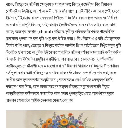
থাকে, নিঃসন্দেহে নাটকীয় ক্ষেত্ৰখনৰ সম্প্ৰসাৰণ; কিন্তু কমেডীখন কিং লিয়াৰৰৰ
লেখীয়াই সাৰ্বজনীন, আদৰ্শ আৰু উচ্চমানৰ হ’ব লাগে। এই নীতিৰ হস্তক্ষেপেই হয়তো
ইডিপাছ টাইৰানাছ বা এগামেমননৰ বিপৰীতে “কিং লিয়াৰৰৰ সপক্ষে ভাৰসাম্য নিৰ্ধাৰণ
কৰে বা যদি আপুনি বিচাৰে, সেইবোৰ ট্ৰাইলজীৰ সৈতে যিবোৰৰ সৈতে ইয়াৰ সংযোগ
আছে; অৱশ্যে কোৰাল (choral) কবিতাৰ সুতীব্ৰ শক্তিক বিশেষকৈ পাছৰখিনিৰ
ভাৰসাম্য পুনৰাপোন কৰা বুলি গণ্য কৰা উচিত নহয়। কিং লিয়াৰ-এএ যদি এই তুলনাক
টিকাই ৰাখিব পাৰে, তেন্তে ই বিশ্বত বৰ্তমান নাটকীয় শিল্পৰ আটাইতকৈ নিখুঁত নমুনা বুলি
বিবেচিত হ’ব পাৰে; আধুনিক ইউৰোপত প্ৰচলিত নাটকৰ দৰ্শনৰ অজ্ঞানতাই কবিগৰাকীক
যি সংকীৰ্ণ পৰিস্থিতিৰ সন্মুখীন কৰাইছিল, তাৰ পাছতো। কেলডেৰনে তেওঁৰ ধৰ্মীয়
অটোসমূহত শ্বেইক্সপীয়েৰে অৱহেলা কৰা নাটকীয় প্ৰতিনিধিত্বৰ কিছুমান উচ্চপৰ্যায়ৰ
চৰ্ত পূৰণ কৰাৰ চেষ্টা কৰিছে; যেনে নাটক আৰু ধৰ্মৰ মাজত সম্পৰ্ক স্থাপন কৰা, আৰু
সংগীত আৰু নৃত্যৰ লগত সংযুতি অনা ; তৎসত্ত্বেও তেওঁ অধিক গুৰুত্বপূৰ্ণ চৰ্তৰ
পৰ্যবেক্ষণ বাদ দিয়ে, আৰু মানৱ আৱেগৰ সত্যৰ জীৱন্ত অনুকৰণৰ সলনি বিকৃত
অন্ধবিশ্বাসৰ কঠিনভাৱে সংজ্ঞায়িত আৰু সদায় পুনৰাবৃত্তি হোৱা আদৰ্শবাদৰ দ্বাৰা
লাভবান হোৱাতকৈ অধিক হেৰুওৱা যেনহে বোধ হয়।