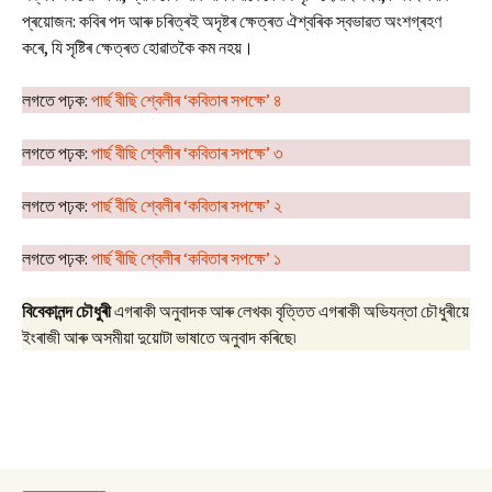
প্ৰয়োজন: কবিৰ পদ আৰু চৰিত্ৰই অদৃষ্টৰ ক্ষেত্ৰত ঐশ্বৰিক স্বভাৱত অংশগ্ৰহণ
কৰে, যি সৃষ্টিৰ ক্ষেত্ৰত হোৱাতকৈ কম নহয়।
লগতে পঢ়ক:
পাৰ্ছ বীছি শ্বেলীৰ ‘কবিতাৰ সপক্ষে’ ৪
লগতে পঢ়ক:
পাৰ্ছ বীছি শ্বেলীৰ ‘কবিতাৰ সপক্ষে’ ৩
লগতে পঢ়ক:
পাৰ্ছ বীছি শ্বেলীৰ ‘কবিতাৰ সপক্ষে’ ২
লগতে পঢ়ক:
পাৰ্ছ বীছি শ্বেলীৰ ‘কবিতাৰ সপক্ষে’ ১
বিবেকানন্দ চৌধুৰী
এগৰাকী অনুবাদক আৰু লেখক৷ বৃত্তিত এগৰাকী অভিযন্তা চৌধুৰীয়ে
ইংৰাজী আৰু অসমীয়া দুয়োটা ভাষাতে অনুবাদ কৰিছে৷