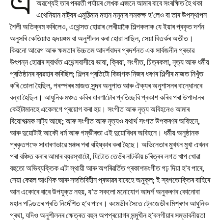
এ
অৱশ্যেই তাৰ পৰৱৰ্তী পৰ্যায়ৰ লেখক এজনে আমাৰ বাবে সংৰক্ষিত হৈ থকা
এথেনিয়ান নাট্যৰ এমুঠিমান মহান নমুনাৰ সমকক্ষ হ’লেও বা তাৰ উপস্থাপন
শৈলী অতিক্ৰম কৰিলেও, এথেন্সত হোৱাৰ লেখীয়াকৈ শিল্পকলাক যে ইয়াৰ প্ৰকৃত দৰ্শন
অনুসৰি কেতিয়াও হৃদয়ঙ্গম বা অনুশীলন কৰা হোৱা নাছিল, সেয়া বিতৰ্কৰ অতীত।
কিয়নো আৱেগ আৰু ক্ষমতাৰ উচ্চতম আদৰ্শবাদৰ প্ৰদৰ্শনত এক সাৰ্বজনীন প্ৰভাৱ
উৎপন্ন হোৱাৰ স্বাৰ্থত এথেন্সবাসীয়ে ভাষা, ক্ৰিয়া, সংগীত, চিত্ৰকলা, নৃত্য আৰু ধৰ্মীয়
প্ৰতিষ্ঠানৰ ব্যৱহাৰ কৰিছিল; শিল্পৰ প্ৰতিটো বিভাগক নিজৰ ধৰণৰ শিল্পীৰ মাজত নিখুঁত
কৰি তোলা হৈছিল, পৰস্পৰৰ মাজত সুন্দৰ অনুপাত আৰু ঐক্যৰ অনুশাসনৰ বান্ধোনৰে
বন্ধা হৈছিল। আধুনিক মঞ্চত কবিৰ ধাৰণাটোৰ প্ৰতিচ্ছবি প্ৰকাশ কৰিব পৰা উপাদানৰ
কেইটামানহে একেলগে প্ৰয়োগ কৰা হয়। সংগীত আৰু নৃত্য অবিহনেও আমাৰ
বিয়োগাত্মক নাট্য আছে; আৰু সংগীত আৰু নৃত্যও যথাৰ্থ সংগত উপকৰণৰ অবিহনে,
আৰু দুয়োটাই আকৌ ধৰ্ম আৰু গম্ভীৰতা এই দুয়োবিধৰ অবিহনে। ধৰ্মীয় অনুষ্ঠানক
প্ৰকৃতপক্ষে সাধাৰণভাৱে মঞ্চৰ পৰা বহিষ্কাৰ কৰা হৈছে। অভিনেতাৰ মুখখন মুখা এখনৰ
পৰা বঞ্চিত কৰাৰ আমাৰ ব্যৱস্থাটো, যিটোত তেওঁৰ নাটকীয় চৰিত্ৰৰ লগত খাপ খোৱা
বহুতো অভিব্যক্তিক এটা স্থায়ী আৰু অপৰিৱৰ্তিত প্ৰকাশভংগীত গঢ় দিয়া হ’ব পাৰে,
সেয়া কেৱল আংশিক আৰু সঙ্গতিবিহীন প্ৰভাৱৰ বাবেহে অনুকূল; ই স্বগতোক্তিৰ বাহিৰে
আন একোৰে বাবে উপযুক্ত নহয়, য’ত সকলো মনোযোগ আদৰ্শ অনুকৰণৰ কোনোবা
মহান পণ্ডিতৰ প্ৰতি নিৰ্দেশিত হ’ব পাৰে। কমেডীৰ সৈতে ট্ৰেজেডীৰ মিশ্ৰণৰ আধুনিক
প্ৰথা, যদিও অনুশীলনৰ ক্ষেত্ৰত বহুল অপপ্ৰয়োগৰ সন্মুখীন হ’বলগীয়াৰ সম্ভাবনীয়তা