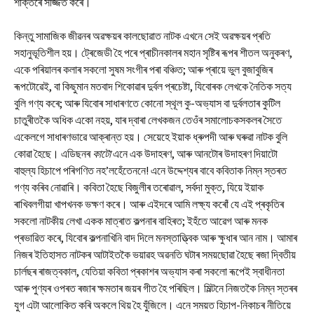
শক্তিৰে সজ্জিত কৰে।
কিন্তু সামাজিক জীৱনৰ অৱক্ষয়ৰ কালছোৱাত নাটক এখনে সেই অৱক্ষয়ৰ প্ৰতি
সহানুভূতিশীল হয়। ট্ৰেজেডী হৈ পৰে প্ৰাচীনকালৰ মহান সৃষ্টিৰ ৰূপৰ শীতল অনুকৰণ,
একে পৰিয়ালৰ কলাৰ সকলো সুষম সংগীৰ পৰা বঞ্চিত; আৰু প্ৰায়ে ভুল বুজাবুজিৰ
ৰূপটোৱেই, বা কিছুমান মতবাদ শিকোৱাৰ দুৰ্বল প্ৰচেষ্টা, যিবোৰক লেখকে নৈতিক সত্য
বুলি গণ্য কৰে; আৰু যিবোৰ সাধাৰণতে কোনো স্থূল কু-অভ্যাস বা দুৰ্বলতাৰ কুটিল
চাতুৰীতকৈ অধিক একো নহয়, যাৰ দ্বাৰা লেখকজন তেওঁৰ সমালোচকসকলৰ সৈতে
একেলগে সাধাৰণভাৱে আক্ৰান্ত হয়। সেয়েহে ইয়াক ধ্ৰুপদী আৰু ঘৰুৱা নাটক বুলি
কোৱা হৈছে। এডিছনৰ
কাটো
এনে এক উদাহৰণ, আৰু আনটোৰ উদাহৰণ দিয়াটো
বাহুল্য হিচাপে পৰিগণিত নহ’লহেঁতেননে! এনে উদ্দেশ্যৰ বাবে কবিতাক নিম্ন স্তৰত
গণ্য কৰিব নোৱাৰি। কবিতা হৈছে বিজুলীৰ তৰোৱাল, সৰ্বদা মুক্ত, যিয়ে ইয়াক
ৰাখিবলগীয়া খাপখনক ভক্ষণ কৰে। আৰু এইদৰে আমি লক্ষ্য কৰোঁ যে এই প্ৰকৃতিৰ
সকলো নাটকীয় লেখা একক মাত্ৰাত কল্পনাৰ বাহিৰত; ইহঁতে আৱেগ আৰু মনক
প্ৰভাৱিত কৰে, যিবোৰ কল্পনাখিনি বাদ দিলে মনস্তাত্ত্বিক আৰু ক্ষুধাৰ আন নাম। আমাৰ
নিজৰ ইতিহাসত নাটকৰ আটাইতকৈ ভয়াৱহ অৱনতি ঘটাৰ সময়ছোৱা হৈছে ৰজা দ্বিতীয়
চাৰ্লছৰ ৰাজত্বকাল, যেতিয়া কবিতা প্ৰকাশৰ অভ্যাস কৰা সকলো ৰূপেই স্বাধীনতা
আৰু পুণ্যৰ ওপৰত ৰজাৰ ক্ষমতাৰ জয়ৰ গীত হৈ পৰিছিল। মিল্টনে নিজতকৈ নিম্ন স্তৰৰ
যুগ এটা আলোকিত কৰি অকলে থিয় হৈ যুঁজিলে। এনে সময়ত হিচাপ-নিকাচৰ নীতিয়ে