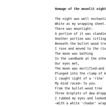
Pr
Bi
Homage of the moonlit night
Ka
Hi
The night was well enchanti
P
White as my wrapping sheet.
Ga
There was moonlight:
A portion of it was standin
Ma
Another portion was sitting
Beneath the bullet-wood tre
Gi
I rose and moved to the riv
P
The moon was bathing
In the sandbank at the othe
Ar
Our eyes met,
The moon was mortified—and
Plunged into the clump of k
I caught sight of a 'riha'
My mind raced— to you.
From the bullet-wood tree 
Three droplets of dew dropp
I rubbed my eyes and looked
—With a white 'chadar' wrap