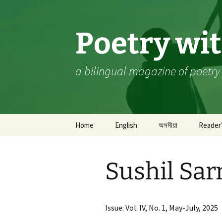
Skip
to
content
Poetry wi
a bilingual magazine of poetry
Home
English
অসমীয়া
Reader
Poetry
কবিতা
A 
Sushil Sa
Prose
গদ্য
Sa
Wh
Ch
Editor’s Pick
কথোপকথন
A 
In
P
Issue: Vol. IV, No. 1, May-July, 2025
Book Review
গ্ৰন্থ সমীক্ষা
Bi
M.
‘S