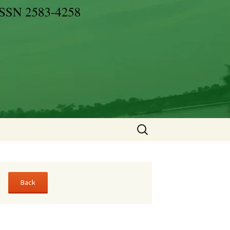
Search
for: