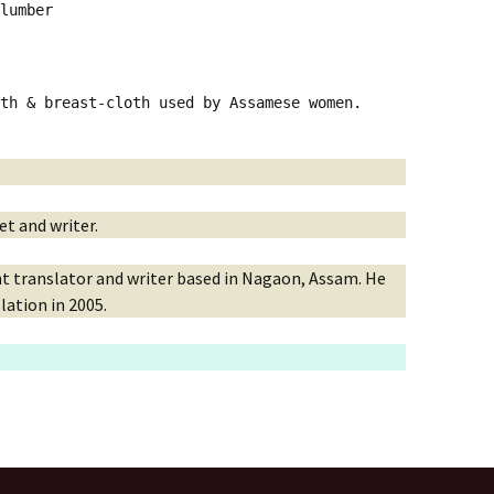
Vol. II, No. 3, Nov-Jan,
lumber 
2023-24
অৰ্চনা গগৈৰ কবিতা
Vol. II, No. 2, Aug-Oct,
2023
oth & breast-cloth used by Assamese women.
Vol. II, No. 1, May-July,
2023
Vol. I, No. 4, Feb-April,
2023
t and writer.
Vol. I, No. 3, Nov-Jan,
t translator and writer based in Nagaon, Assam. He
2022-23
lation in 2005.
Vol. I No. 2 : Aug-Oct, 2022
Vol. I, No. 1 : May-July,
2022