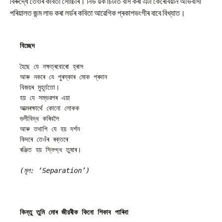
বিৰুদ্ধে তেওঁৰ কবিতা সোচ্চাৰ। নিউ য়ৰ্ক চিটীত বাস কৰা এটা কেৰেবিয়ান অভিবাসী
পৰিয়ালত জন্ম লাভ কৰা লৰ্ডৰ কবিতা আৱেগিক প্ৰকাশভংগীৰ বাবে বিখ্যাত।
বিচ্ছেদ
হৈছে যে নক্ষত্ৰবোৰো হ্ৰাস
আৰু নকৰে যে পুৰস্কাৰ মোক প্ৰদান
বিজয়ৰ মুহূৰ্ততো।
হয় যে সম্ভৱপৰ এয়া
আত্মৰক্ষাৰ্থে কোনো লোকক
গুলীবিদ্ধ কৰিবলৈ
আৰু তথাপি যে হয় দৰ্শন
কিদৰে তেওঁৰ ৰক্তৰে
ৰঞ্জিত হয় স্নিগ্দ্ধ তুষাৰ।
(মূল: ‘Separation’)
কিন্তু তুমি মোৰ জীয়ৰীক কিনো শিকাব পাৰিবা