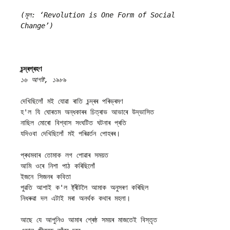
(মূল: ‘Revolution is One Form of Social 
Change’)
চন্দ্ৰগ্ৰহণ
১৬ আগষ্ট, ১৯৮৯
দেখিছিলোঁ মই যোৱা ৰাতি চন্দ্ৰৰ পৰিভ্ৰমণ
হ'ল যি ঘোৰতম অন্ধকাৰৰ চিত্ৰাভ আভাৰে উদ্ভাসিত
নাছিল মোৰো বিশ্বাস সংঘটিত ঘটনাৰ প্ৰতি
যদিওবা দেখিছিলোঁ মই পৰিৱৰ্তন পোহৰৰ।
প্ৰথমবাৰ তোমাক লগ পোৱাৰ সময়ত
আমি ওৰে নিশা পাঠ কৰিছিলোঁ
ইজনে সিজনৰ কবিতা 
পুৱতি আশাই ক'ল ষ্ট্ৰীটলৈ আমাক অনুসৰণ কৰিছিল
নিধৰুৱা দল এটাই মৰা অনৰ্থক কথাৰ মহলা।
আছে যে আপুনিও আমাৰ শ্ৰেষ্ঠ সময়ৰ মাজতেই বিস্তৃত