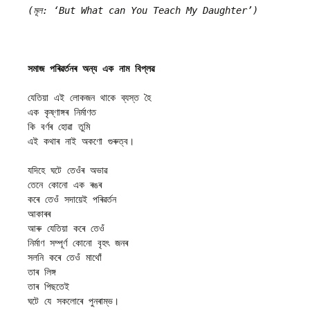
(মূল: ‘But What can You Teach My Daughter’)
সমাজ পৰিৱৰ্তনৰ অন্য এক নাম বিপ্লৱ
যেতিয়া এই লোকজন থাকে ব্যস্ত হৈ
এক কৃষ্ণাঙ্গৰ নিৰ্মাণত
কি বৰ্ণৰ হোৱা তুমি
এই কথাৰ নাই অকণো গুৰুত্ব।
যদিহে ঘটে তেওঁৰ অভাৱ
তেনে কোনো এক ৰঙৰ
কৰে তেওঁ সদায়েই পৰিৱৰ্তন
আকাৰৰ
আৰু যেতিয়া কৰে তেওঁ
নিৰ্মাণ সম্পূৰ্ণ কোনো বৃহৎ জনৰ
সলনি কৰে তেওঁ মাথোঁ
তাৰ লিঙ্গ
তাৰ পিছতেই
ঘটে যে সকলোৰে পুনৰাম্ভ।