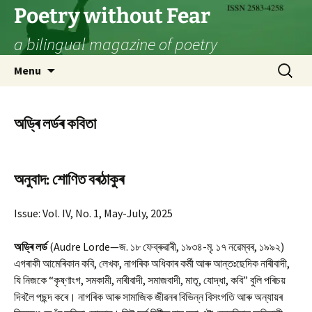
Skip
Poetry without Fear
to
a bilingual magazine of poetry
content
Search
Menu
for:
অড্ৰি লৰ্ডৰ কবিতা
অনুবাদ: শোণিত বৰঠাকুৰ
Issue: Vol. IV, No. 1, May-July, 2025
অড্ৰি লৰ্ড
(Audre Lorde—জ. ১৮ ফেব্ৰুৱাৰী, ১৯৩৪-মৃ. ১৭ নৱেম্বৰ, ১৯৯২)
এগৰাকী আমেৰিকান কবি, লেখক, নাগৰিক অধিকাৰ কৰ্মী আৰু আন্তঃছেদিক নাৰীবাদী,
যি নিজকে “কৃষ্ণাংগ, সমকামী, নাৰীবাদী, সমাজবাদী, মাতৃ, যোদ্ধা, কবি” বুলি পৰিচয়
দিবলৈ পছন্দ কৰে। নাগৰিক আৰু সামাজিক জীৱনৰ বিভিন্ন বিসংগতি আৰু অন্যায়ৰ