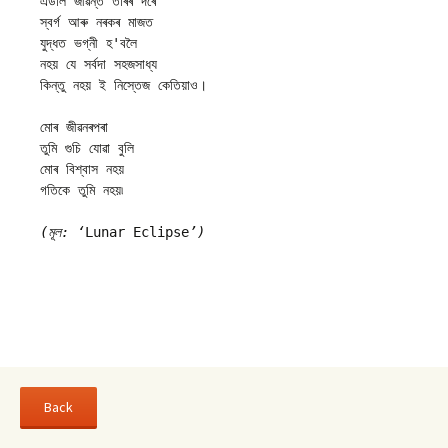
এডাল জীৱন্ত তাঁৰৰ দৰে
স্বৰ্গ আৰু নৰকৰ মাজত
যুদ্ধত ভগ্নী হ'বলৈ
নহয় যে সৰ্বদা সহজসাধ্য 
কিন্তু নহয় ই নিস্তেজ কেতিয়াও।
মোৰ জীৱনৰপৰা
তুমি গুচি যোৱা বুলি 
মোৰ বিশ্বাস নহয়
গতিকে তুমি নহয়৷
(মূল: ‘
Lunar Eclipse
’)