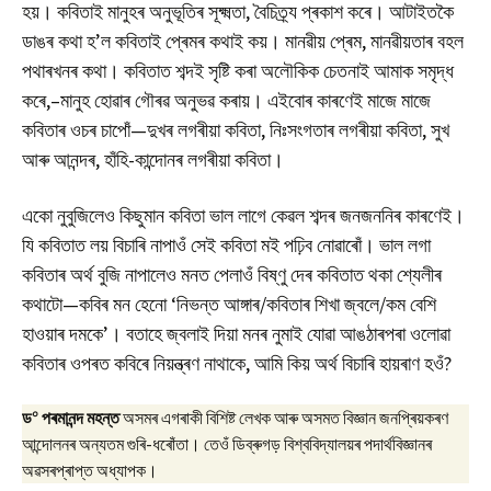
হয়। কবিতাই মানুহৰ অনুভূতিৰ সূক্ষ্মতা, বৈচিত্ৰ্য প্ৰকাশ কৰে। আটাইতকৈ
ডাঙৰ কথা হ’ল কবিতাই প্ৰেমৰ কথাই কয়। মানৱীয় প্ৰেম, মানৱীয়তাৰ বহল
পথাৰখনৰ কথা। কবিতাত শব্দই সৃষ্টি কৰা অলৌকিক চেতনাই আমাক সমৃদ্ধ
কৰে,–মানুহ হোৱাৰ গৌৰৱ অনুভৱ কৰায়। এইবোৰ কাৰণেই মাজে মাজে
কবিতাৰ ওচৰ চাপোঁ—দুখৰ লগৰীয়া কবিতা, নিঃসংগতাৰ লগৰীয়া কবিতা, সুখ
আৰু আনন্দৰ, হাঁহি-কান্দোনৰ লগৰীয়া কবিতা।
একো নুবুজিলেও কিছুমান কবিতা ভাল লাগে কেৱল শব্দৰ জনজননিৰ কাৰণেই।
যি কবিতাত লয় বিচাৰি নাপাওঁ সেই কবিতা মই পঢ়িব নোৱাৰোঁ। ভাল লগা
কবিতাৰ অৰ্থ বুজি নাপালেও মনত পেলাওঁ বিষ্ণু দেৰ কবিতাত থকা শ্যেলীৰ
কথাটো—কবিৰ মন হেনো ‘নিভন্ত আঙ্গাৰ/কবিতাৰ শিখা জ্বলে/কম বেশি
হাওয়াৰ দমকে’। বতাহে জ্বলাই দিয়া মনৰ নুমাই যোৱা আঙঠাৰপৰা ওলোৱা
কবিতাৰ ওপৰত কবিৰে নিয়ন্ত্ৰণ নাথাকে, আমি কিয় অৰ্থ বিচাৰি হায়ৰাণ হওঁ?
০
ড
পৰমানন্দ মহন্ত
অসমৰ এগৰাকী বিশিষ্ট লেখক আৰু অসমত বিজ্ঞান জনপ্ৰিয়কৰণ
আন্দোলনৰ অন্যতম গুৰি-ধৰোঁতা। তেওঁ ডিব্ৰুগড় বিশ্ববিদ্যালয়ৰ পদাৰ্থবিজ্ঞানৰ
অৱসৰপ্ৰাপ্ত অধ্যাপক।