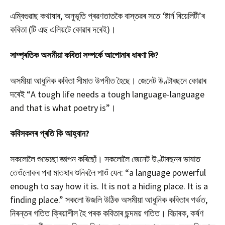
এম্বিগুৱাছ কথাষাৰ, অনুভূতি প্ৰৱণতাতকৈ বাস্তৱৰ সতে ‘ষ্টাৰ্ন ৰিয়েলিটী’ৰ
কবিতা (টি এছ এলিয়টে কোৱাৰ দৰেই)।
সাম্প্ৰতিক
অসমীয়া
কবিতা
সম্পৰ্কে
আপোনাৰ
ধাৰণা
কি
?
অসমীয়া আধুনিক কবিতা সীমাত উপনীত হৈছে। জেনেট উণ্টাৰছনে কোৱাৰ
দৰেই “A tough life needs a tough language-language
and that is what poetry is”।
কবিসকলৰ প্ৰতি কি আহ্বান?
সকলোলৈ শুভেচ্ছা জ্ঞাপন কৰিছোঁ। সকলোলৈ জেনেট উণ্টাৰছনৰ ভাষাত
তেওঁলোকৰ পৰা মাতষাৰ শুনিবলৈ পাওঁ যেন: “a language powerful
enough to say how it is. It is not a hiding place. It is a
finding place.” সকলো উজলি উঠিক অসমীয়া আধুনিক কবিতাৰ গৰ্ভত,
নিৰন্তৰ গতিত ক্ৰিয়াশীল হৈ পৰক কবিতাৰ ছন্দময় গতিত। বিচাৰক, কৰ্ষণ