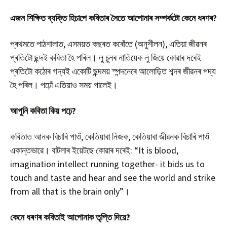
এজন
শিক্ষিত
ব্যক্তি
হিচাপে
কবিতাৰ
সৈতে
আপোনাৰ
সম্পৰ্কটো
কেনে
ধৰণৰ
?
প্ৰথমতে পাঠশালাত, এসময়ত কছৰত কৰোঁতে (অনুশীলন), এতিয়া জীৱনৰ
প্ৰতিটো ছন্দই কবিতা হৈ পৰিল। লু চুনৰ নাতিয়েক লু জিয়ে কোৱাৰ দৰেই
প্ৰতিটো কঠোৰ গদ্যই একোটি ছন্দময় স্পন্দনেৰে আলোড়িত শব্দৰ জীৱনৰ পদ্য
হৈ পৰিল। পঢ়োঁ এতিয়াও সময় পালেই।
আপুনি
কবিতা
কিয়
পঢ়ে
?
কবিতাত আনক বিচাৰি পাওঁ, কেতিয়াবা নিজক, কেতিয়াবা জীৱনক বিচাৰি পাওঁ
একান্তভাৱে। বাটলাৰ ইয়েটছে কোৱাৰ দৰেই: “It is blood,
imagination intellect running together- it bids us to
touch and taste and hear and see the world and strike
from all that is the brain only”।
কেনে
ধৰণৰ
কবিতাই
আপোনাক
তৃপ্তি
দিয়ে
?