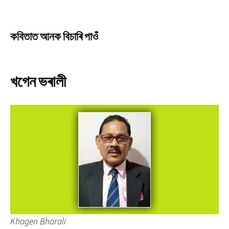
কবিতাত আনক বিচাৰি পাওঁ
খগেন ভৰালী
Khagen Bharali