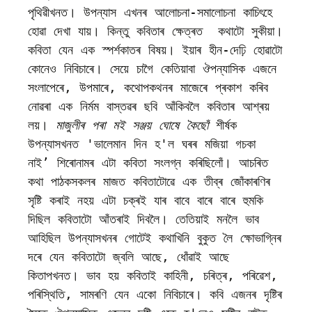
পৃথিৱীখনত। উপন্যাস এখনৰ আলোচনা-সমালোচনা কাচিৎহে 
হোৱা দেখা যায়। কিন্তু কবিতাৰ ক্ষেত্ৰত  কথাটো সুকীয়া। 
কবিতা যেন এক স্পৰ্শকাতৰ বিষয়। ইয়াৰ হীন-দেঢ়ি হোৱাটো 
কোনেও নিবিচাৰে। সেয়ে চাগৈ কেতিয়াবা ঔপন্যাসিক এজনে 
সংলাপেৰে, উপমাৰে, কথোপকথনৰ মাজেৰে প্ৰকাশ কৰিব 
নোৱৰা এক নিৰ্মম বাস্তৱৰ ছবি আঁকিবলৈ কবিতাৰ আশ্ৰয় 
লয়। 
মাজুলীৰ পৰা মই সঞ্জয় ঘোষে কৈছোঁ
 শীৰ্ষক 
উপন্যাসখনত 'ভালেমান দিন হ'ল ঘৰৰ মজিয়া গচকা 
নাই’ শিৰোনামৰ এটা কবিতা সংলগ্ন কৰিছিলোঁ। আচৰিত 
কথা পাঠকসকলৰ মাজত কবিতাটোৱে এক তীব্ৰ জোঁকাৰণিৰ 
সৃষ্টি কৰাই নহয় এটা চক্ৰই যাৰ বাবে বাৰে বাৰে হুমকি 
দিছিল কবিতাটো আঁতৰাই দিবলৈ। তেতিয়াই মনলৈ ভাব 
আহিছিল উপন্যাসখনৰ গোটেই কথাখিনি বুকুত লৈ ক্ষোভাগ্নিৰ 
দৰে যেন কবিতাটো জ্বলি আছে, ধোঁৱাই আছে 
কিতাপখনত। ভাব হয় কবিতাই কাহিনী, চৰিত্ৰ, পৰিৱেশ, 
পৰিস্থিতি, সামৰণি যেন একো নিবিচাৰে। কবি এজনৰ দৃষ্টিৰ 