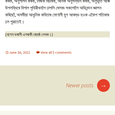
কৰক, অনুশীলন কৰক, নিজক বিচাৰক, আনক অনুসন্ধান কৰক, অনুভূতি আৰু
উপলব্ধিৰে বিশাল পৃথিৱীখনলৈ ঢাপলি মেলক৷ সকলোলৈ অভিনন্দন জ্ঞাপন
কৰিছোঁ, অসমীয়া আধুনিক কবিতাৰ সোণালী যুগ আৰম্ভ হওক একৈশ শতিকাৰ
ঢল পুৱাতেই।
(খগেন ভৰালী এগৰাকী জ্যেষ্ঠ লেখক।)
June 26, 2022
View all 5 comments
Posts
→
Newer posts
navigation