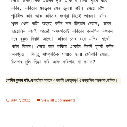
সৈতে ঔপন্যাসিক এজনৰ দৃষ্টি একে হ'লেও সৃষ্টিৰ বাটত 
কবিৰ, কবিতাৰ মহত্ত্বৰ যেন তুলনা নাই। সেয়ে চাগৈ 
পৃথিৱীত কবি আৰু কবিতাৰ সংখ্যা নিচেই তাকৰ। যদিও 
শব্দৰ খেলা পাতি অহৰহ কবিৰ দৰে চিন্তাৰ চেতাৰ, ভাবৰ 
ভায়োলিন বজাই আছোঁ অসমৰ্থতাই কবিতাৰ কাৰুণিক কথকৰ 
দৰে বুকুত বিনাই আছে। কবিতা মোৰ বাবে এতিয়া মাথোঁ 
পাঠৰ বিলাস। সেয়ে ভাল কবিতা একোটা বিচাৰি ফুৰোঁ কবিৰ 
অৰণ্যত। কিন্তু সাম্প্ৰতিক সময়ত হৃদয় জোঁকাৰি যোৱা, 
চিন্তাৰ চুলি ছিঙা কবি আৰু কবিতাই বা ক'ত?
গোবিন কুমাৰ খাউণ্ড
বৰ্তমান সময়ৰ এগৰাকী গুৰুত্বপূৰ্ণ ঔপন্যাসিক আৰু সাংবাদিক।
July 7, 2022
View all 2 comments