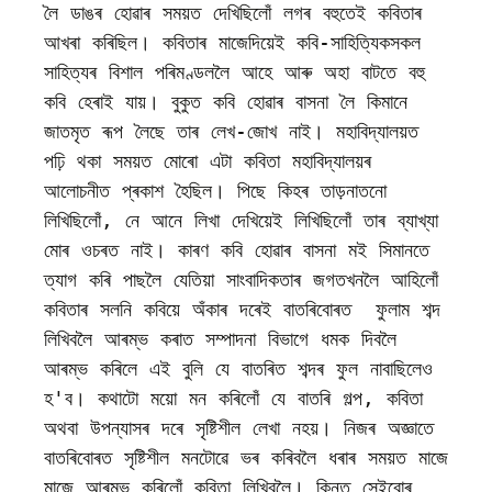
লৈ ডাঙৰ হোৱাৰ সময়ত দেখিছিলোঁ লগৰ বহুতেই কবিতাৰ 
আখৰা কৰিছিল। কবিতাৰ মাজেদিয়েই কবি-সাহিত্যিকসকল 
সাহিত্যৰ বিশাল পৰিমণ্ডললৈ আহে আৰু অহা বাটতে বহু 
কবি হেৰাই যায়। বুকুত কবি হোৱাৰ বাসনা লৈ কিমানে 
জাতমৃত ৰূপ লৈছে তাৰ লেখ-জোখ নাই। মহাবিদ্যালয়ত 
পঢ়ি থকা সময়ত মোৰো এটা কবিতা মহাবিদ্যালয়ৰ 
আলোচনীত প্ৰকাশ হৈছিল। পিছে কিহৰ তাড়নাতনো 
লিখিছিলোঁ, নে আনে লিখা দেখিয়েই লিখিছিলোঁ তাৰ ব্যাখ্যা 
মোৰ ওচৰত নাই। কাৰণ কবি হোৱাৰ বাসনা মই সিমানতে 
ত্যাগ কৰি পাছলৈ যেতিয়া সাংবাদিকতাৰ জগতখনলৈ আহিলোঁ 
কবিতাৰ সলনি কবিয়ে অঁকাৰ দৰেই বাতৰিবোৰত  ফুলাম শব্দ  
লিখিবলৈ আৰম্ভ কৰাত সম্পাদনা বিভাগে ধমক দিবলৈ 
আৰম্ভ কৰিলে এই বুলি যে বাতৰিত শব্দৰ ফুল নাবাছিলেও 
হ'ব। কথাটো ময়ো মন কৰিলোঁ যে বাতৰি গল্প, কবিতা 
অথবা উপন্যাসৰ দৰে সৃষ্টিশীল লেখা নহয়। নিজৰ অজ্ঞাতে 
বাতৰিবোৰত সৃষ্টিশীল মনটোৱে ভৰ কৰিবলৈ ধৰাৰ সময়ত মাজে 
মাজে আৰম্ভ কৰিলোঁ কবিতা লিখিবলৈ। কিন্তু সেইবোৰ 