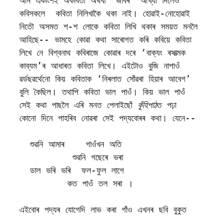
আন একাংশই অকবিতা অথবা ‘জাবৰ’ আখ্যা দিলেও 
কবিসকলে  কবিতা নিলিখাকৈ থকা নাই। হোৱাই-নোহোৱাই 
নিতৌ অসমত শ-শ লোকে কবিতা লিখি থকাৰ সময়ত মনলৈ 
আহিছে-- ভামহে কোৱা কথা সাৰোগত কৰি কবিয়ে কবিতা 
লিখে নে বিশ্বনাথ কবিৰাজে কোৱাৰ দৰে ‘বাক্যং ৰসাত্মক 
কাব্যম’ৰ আধাৰত কবিতা লিখে। এইটোও বুজি নাপাওঁ 
ৱৰ্ডছৱৰ্থেনো কিয় কবিতাক ‘নিৰলাত সোঁৱৰা হিয়াৰ আবেগ’ 
বুলি কৈছিল। তথাপি কবিতা ভাল পাওঁ। কিয় ভাল পাওঁ 
সেই কথা পাছলৈ এৰি মনত পেলাইছোঁ 
কুঁহিপাঠ
ত পঢ়া 
কোনো দিনে পাহৰিব নোৱৰা সেই পদ্যবোৰৰ কথা। যেনে-- 

  শুৱনি আমাৰ    গাওঁখন অতি

          শুৱনি গছেৰে ভৰা

  ডাল ভৰি ভৰি  ফল-ফুল লাগে

         কত পাওঁ তল সৰা ।

এইবোৰ পদ্যৰ যোগেদি লাভ কৰা গাঁও এখনৰ ছবি বুকুত 