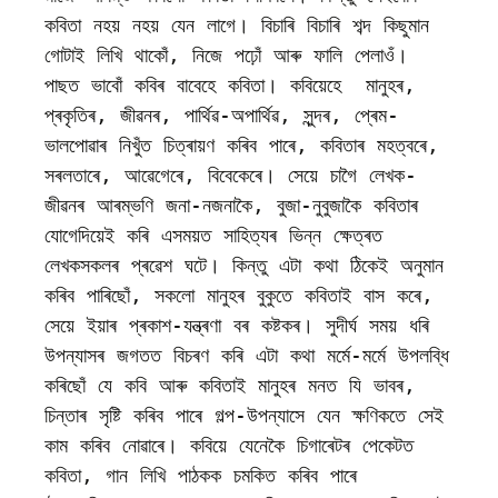
কবিতা নহয় নহয় যেন লাগে। বিচাৰি বিচাৰি শব্দ কিছুমান 
গোটাই লিখি থাকোঁ, নিজে পঢ়োঁ আৰু ফালি পেলাওঁ। 
পাছত ভাবোঁ কবিৰ বাবেহে কবিতা। কবিয়েহে  মানুহৰ, 
প্ৰকৃতিৰ, জীৱনৰ, পাৰ্থিৱ-অপাৰ্থিৱ, সুন্দৰ, প্ৰেম-
ভালপোৱাৰ নিখুঁত চিত্ৰায়ণ কৰিব পাৰে, কবিতাৰ মহত্বৰে, 
সৰলতাৰে, আৱেগেৰে, বিবেকেৰে। সেয়ে চাগৈ লেখক-
জীৱনৰ আৰম্ভণি জনা-নজনাকৈ, বুজা-নুবুজাকৈ কবিতাৰ 
যোগেদিয়েই কৰি এসময়ত সাহিত্যৰ ভিন্ন ক্ষেত্ৰত 
লেখকসকলৰ প্ৰৱেশ ঘটে। কিন্তু এটা কথা ঠিকেই অনুমান 
কৰিব পাৰিছোঁ, সকলো মানুহৰ বুকুতে কবিতাই বাস কৰে, 
সেয়ে ইয়াৰ প্ৰকাশ-যন্ত্ৰণা বৰ কষ্টকৰ। সুদীৰ্ঘ সময় ধৰি 
উপন্যাসৰ জগতত বিচৰণ কৰি এটা কথা মৰ্মে-মৰ্মে উপলব্ধি 
কৰিছোঁ যে কবি আৰু কবিতাই মানুহৰ মনত যি ভাবৰ, 
চিন্তাৰ সৃষ্টি কৰিব পাৰে গল্প-উপন্যাসে যেন ক্ষণিকতে সেই 
কাম কৰিব নোৱাৰে। কবিয়ে যেনেকৈ চিগাৰেটৰ পেকেটত 
কবিতা, গান লিখি পাঠকক চমকিত কৰিব পাৰে 