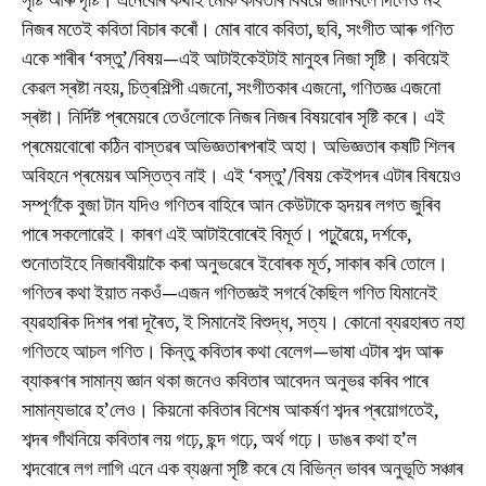
নিজৰ মতেই কবিতা বিচাৰ কৰোঁ। মোৰ বাবে কবিতা, ছবি, সংগীত আৰু গণিত
একে শাৰীৰ ‘বস্তু’/বিষয়—এই আটাইকেইটাই মানুহৰ নিজা সৃষ্টি। কবিয়েই
কেৱল স্ৰষ্টা নহয়, চিত্ৰশিল্পী এজনো, সংগীতকাৰ এজনো, গণিতজ্ঞ এজনো
স্ৰষ্টা। নিৰ্দিষ্ট প্ৰমেয়ৰে তেওঁলোকে নিজৰ নিজৰ বিষয়বোৰ সৃষ্টি কৰে। এই
প্ৰমেয়বোৰো কঠিন বাস্তৱৰ অভিজ্ঞতাৰপৰাই অহা। অভিজ্ঞতাৰ কষটি শিলৰ
অবিহনে প্ৰমেয়ৰ অস্তিত্ব নাই। এই ‘বস্তু’/বিষয় কেইপদৰ এটাৰ বিষয়েও
সম্পূৰ্ণকৈ বুজা টান যদিও গণিতৰ বাহিৰে আন কেউটাকে হৃদয়ৰ লগত জুৰিব
পাৰে সকলোৱেই। কাৰণ এই আটাইবোৰেই বিমূৰ্ত। পঢ়ুৱৈয়ে, দৰ্শকে,
শুনোতাইহে নিজাববীয়াকৈ কৰা অনুভৱেৰে ইবোৰক মূৰ্ত, সাকাৰ কৰি তোলে।
গণিতৰ কথা ইয়াত নকওঁ—এজন গণিতজ্ঞই সগৰ্বে কৈছিল গণিত যিমানেই
ব্যৱহাৰিক দিশৰ পৰা দূৰৈত, ই সিমানেই বিশুদ্ধ, সত্য। কোনো ব্যৱহাৰত নহা
গণিতহে আচল গণিত। কিন্তু কবিতাৰ কথা বেলেগ—ভাষা এটাৰ শব্দ আৰু
ব্যাকৰণৰ সামান্য জ্ঞান থকা জনেও কবিতাৰ আবেদন অনুভৱ কৰিব পাৰে
সামান্যভাৱে হ’লেও। কিয়নো কবিতাৰ বিশেষ আকৰ্ষণ শব্দৰ প্ৰয়োগতেই,
শব্দৰ গাঁথনিয়ে কবিতাৰ লয় গঢ়ে, ছন্দ গঢ়ে, অৰ্থ গঢ়ে। ডাঙৰ কথা হ’ল
শব্দবোৰে লগ লাগি এনে এক ব্যঞ্জনা সৃষ্টি কৰে যে বিভিন্ন ভাবৰ অনুভূতি সঞ্চাৰ