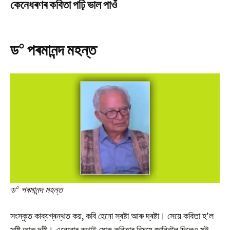
কেনেধৰণৰ কবিতা পঢ়ি ভাল পাওঁ
০
ড
পৰমানন্দ মহন্ত
০
ড
পৰমানন্দ মহন্ত
সংস্কৃত কাব্যগ্ৰন্থত কয়, কবি হেনো স্ৰষ্টা আৰু দ্ৰষ্টা। সেয়ে কবিতা হ’ল
সৃষ্টি আৰু দৃষ্টি। এনেবোৰ কথাই মোক কবিতাৰ বিষয়ে জানিবলৈ দিলেও মই