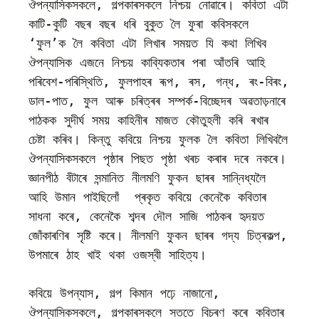
ঔপন্যাসিকসকলে, গল্পকাৰসকলে নিশ্চয় নোৱাৰে। কবিতা এটা 
কাটি-কুটি বছৰ বছৰ ধৰি বুকুত লৈ ফুৰা কবিসকলে 
‘ফুল’ক লৈ কবিতা এটা লিখাৰ সময়ত যি কথা লিখিব 
ঔপন্যাসিক এজনে নিশ্চয় কাব্যিকতাৰ পৰা আঁতৰি আহি 
পৰিবেশ-পৰিস্থিতি, ফুলপাহৰ ৰূপ, ৰস, গন্ধ, ৰং-বিৰং, 
ডাল-পাত, ফুল আৰু চৰিত্ৰৰ সম্পৰ্ক-বিচ্ছেদৰ অৱতাড়নাৰে 
পাঠকক সুদীৰ্ঘ সময় কাহিনীৰ মাজত কৌতুহলী কৰি ৰখাৰ 
চেষ্টা কৰিব। কিন্তু কবিয়ে নিশ্চয় ফুলক লৈ কবিতা লিখিবলৈ 
ঔপন্যাসিকসকলে পৃষ্ঠাৰ পিছত পৃষ্ঠা খৰচ কৰাৰ দৰে নকৰে। 
জ্ঞানপীঠ বঁটাৰে সন্মানিত নীলমণি ফুকন ছাৰৰ সান্নিধ্যলৈ 
আহি উমান পাইছিলোঁ  প্ৰকৃত কবিয়ে কেনেকৈ কবিতাৰ 
সাধনা কৰে, কেনেকৈ শব্দৰ দৌল সাজি পাঠকৰ হৃদয়ত 
জোঁকাৰণিৰ সৃষ্টি কৰে। নীলমণি ফুকন ছাৰৰ গদ্য চিত্ৰকল্প, 
উপমাৰে ঠাহ খাই থকা ওজস্বী সাহিত্য। 

কবিয়ে উপন্যাস, গল্প কিমান পঢ়ে নাজানো, 
ঔপন্যাসিকসকলে, গল্পকাৰসকলে সততে বিচৰণ কৰে কবিতাৰ 