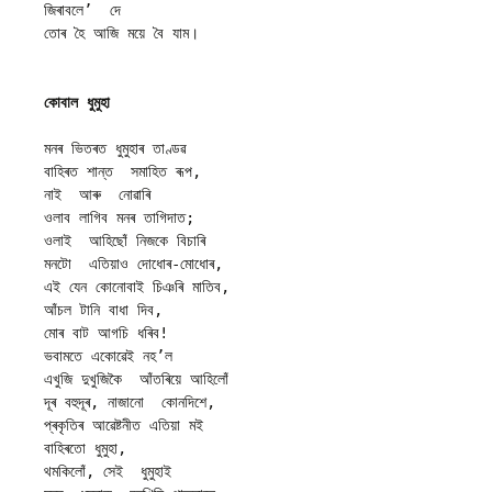
জিৰাবলে’  দে
তোৰ হৈ আজি ময়ে বৈ যাম।
কোবাল ধুমুহা
মনৰ ভিতৰত ধুমুহাৰ তাণ্ডৱ
বাহিৰত শান্ত  সমাহিত ৰূপ,
নাই  আৰু  নোৱাৰি 
ওলাব লাগিব মনৰ তাগিদাত; 
ওলাই  আহিছোঁ নিজকে বিচাৰি 
মনটো  এতিয়াও দোধোৰ-মোধোৰ, 
এই যেন কোনোবাই চিঞৰি মাতিব,
আঁচল টানি বাধা দিব,
মোৰ বাট আগচি ধৰিব! 
ভবামতে একোৱেই নহ’ল 
এখুজি দুখুজিকৈ  আঁতৰিয়ে আহিলোঁ 
দূৰ বহুদূৰ, নাজানো  কোনদিশে, 
প্ৰকৃতিৰ আৱেষ্টনীত এতিয়া মই 
বাহিৰতো ধুমুহা,
থমকিলোঁ, সেই  ধুমুহাই 