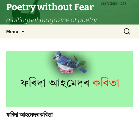
Skip
Poetry without Fear
to
a bilingual magazine of poetry
content
Search
Menu
for:
ফৰিদা আহমেদৰ কবিতা