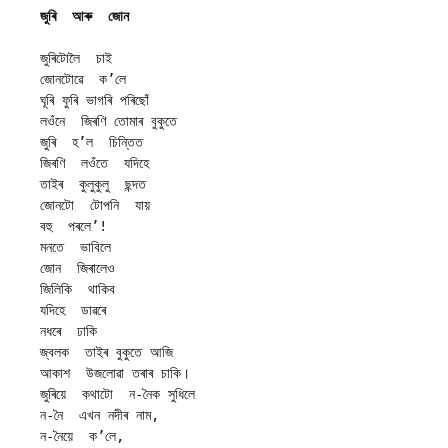
জুৰি  আৰু  জোন
জুৰিটোলৈ  চাই 
জোনটোৱে  ক’লে 
ঘূৰি ফুৰি ভাগৰি পৰিছোঁ
লওঁনে  জিৰণি তোমাৰ বুকুতে 
জুৰি  হ’ল  চিন্তিত 
জিৰণি  লওঁতে  যদিহে 
তাইৰ  কুলুকুলু  ছন্দত 
জোনটো  টোপনি  যায় 
বহু  পৰলে’!
মনতে  ভাবিলে 
জোন  জিৰালেও 
জিলিকি  থাকিব 
যদিহে  ডাৱৰে 
নধৰে  ঢাকি 
জ্বলক  তাইৰ বুকুতে আজি
আকাশ  উজলোৱা তৰাৰ চাকি।
জুৰিয়ে  কথাটো  ন-নৈক সুধিলে
ন-নৈ  এখন নদীৰ নাম,
ন-নৈয়ে  ক’লে,