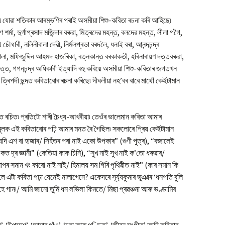
য়ে যোৱা শতিকাৰ আৰম্ভণিৰ পৰাই অসমীয়া শিশু-কবিতা ৰচনা কৰি আহিছে৷
 শৰ্মা, দুৰ্গাপ্ৰসাদ মজিন্দাৰ বৰুৱা, মিত্ৰদেৱ মহন্ত, বলদেৱ মহন্ত, লীলা গগৈ,
 চৌধাৰী, নলিনীবালা দেৱী, নিৰ্মলপ্ৰভা বৰদলৈ, ধনাই বৰা, আনন্দচন্দ্ৰ
ৱালা, মফিজুদ্দিন আহমদ হাজৰিকা, ৰত্নকান্ত বৰকাকতী, হৰিনাৰায়ণ দত্তবৰুৱা,
 দত্ত, গগনচন্দ্ৰ অধিকাৰী ইত্যাদি বহু কবিয়ে অসমীয়া শিশু-কবিতাৰ জগতখন
ত্ৰিপদী ছন্দত কবিতাবোৰ ৰচনা কৰিছে৷ দীঘলীয়া নহ’বৰ বাবে মাথোঁ কেইটামান
্দত ৰচিত৷ প্ৰতিটো শাৰী চৈধ্য-আখৰীয়া৷ তেওঁৰ ভালেমান কবিতা আমাৰ
শমূলক এই কবিতাবোৰ পঢ়ি আমাৰ মনত ৰৈ গৈছিল৷ সকলোৰে প্ৰিয় কেইটামান
় যদি এশ বা হাজাৰ/ সিহঁতৰ পৰা নাই একো উপকাৰ” (গুণী পুত্ৰ), “বজালেই
কত দূৰ জ্ঞানী” (কেতিয়া কাক চিনি), “সুখ নাই সুখ নাই ক’তো ধৰুৱাৰ/
“সাপৰ সমান খং কাৰো নাই নাই/ হিমালয় সম গিৰি পৃথিৱীত নাই” (কাৰ সমান কি
ে এটা কবিতা পঢ়া যেনেই নালাগেনে? একেদৰে সূৰ্য্যকুমাৰ ভূঞাৰ ‘ধনপতি বুলি
েহে গান৷/ আমি জানো তুমি ধন লভিলা কিমতে/ মিছা প্ৰৱঞ্চনা আৰু ভণ্ডামিৰ