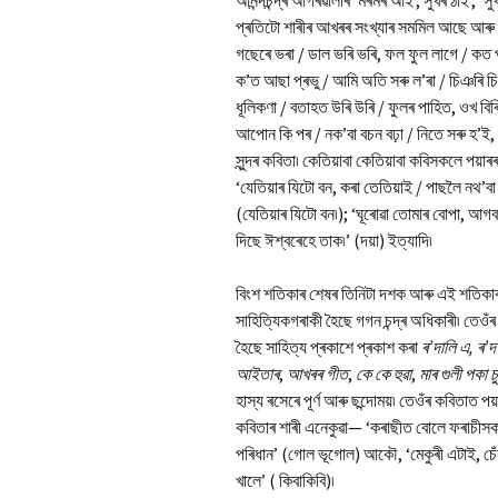
আনন্দচন্দ্ৰ আগৰৱালাৰ ‘মৰমৰ আই’, সুখৰ ঠাই’, ‘স
প্ৰতিটো শাৰীৰ আখৰৰ সংখ্যাৰ সমমিল আছে আৰু ত্ৰ
গছেৰে ভৰা / ডাল ভৰি ভৰি, ফল ফুল লাগে / কত 
ক’ত আছা প্ৰভু / আমি অতি সৰু ল’ৰা / চিঞৰি চিঞৰ
ধূলিকণা / বতাহত উৰি উৰি / ফুলৰ পাহিত, ওখ বি
আপোন কি পৰ / নক’বা বচন বঢ়া / নিতে সৰু হ’ই, ম
সুন্দৰ কবিতা৷ কেতিয়াবা কেতিয়াবা কবিসকলে পয়াৰৰ 
‘যেতিয়াৰ যিটো বন, কৰা তেতিয়াই / পাছলৈ নথ’ব
(যেতিয়াৰ যিটো বন৷); ‘ঘূৰোৱা তোমাৰ বোপা, আগবঢ়
দিছে ঈশ্বৰেহে তাক৷’ (দয়া) ইত্যাদি৷
বিংশ শতিকাৰ শেষৰ তিনিটা দশক আৰু এই শতিকাৰ 
সাহিত্যিকগৰাকী হৈছে গগন চন্দ্ৰ অধিকাৰী৷ তেওঁৰ
হৈছে সাহিত্য প্ৰকাশে প্ৰকাশ কৰা
ৰ’দালি এ, ৰ’
আইতাৰ
,
আখৰৰ গীত
,
কে কে হুৱা
,
মাৰ গুলী পকা
হাস্য ৰসেৰে পূৰ্ণ আৰু ছন্দোময়৷ তেওঁৰ কবিতাত পয়
কবিতাৰ শাৰী এনেকুৱা— ‘কৰাছীত বোলে ফৰাচীসকল
পৰিধান’ (গোল ভূগোল) আকৌ, ‘মেকুৰী এটাই, চেঁকুৰি
খালে’ ( কিবাকিবি)৷