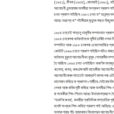
(১৯৫১),
দীপক
(১৯৫৪),
জোনবাই
(১৯৬১),
মই
আলোচনী
চান্দমামা
ৰ অসমীয়া সংস্কৰণ প্ৰকাশ প
চনত প্ৰকাশ পাইছিল৷ ১৯৮২ চনত ড° ভবেন্দ্ৰ না
আছে৷ অৱশ্যে ড° শইকীয়াৰ মৃত্যুৰ পাছত কিছুক
১৯৮৪ চনতেই শান্তনু তামূলীৰ সম্পাদনাত প্ৰকা
১৯৮৪ চনৰেপৰা বৰ্তমানলৈকে সুদীৰ্ঘ চাৰিটা দশক ন
সম্পাদিত আৰু ১৯৮৮ চনৰপৰা একেলেথাৰিয়ে প্ৰ
জেউতি
১৯৬৬ চনতে প্ৰকাশ পাইছিল যদিও মাজছো
বৰ্তমানৰ
মুকুতা
আলোচনীখন কুমুদ গোস্বামীৰ সম্পা
হৈ আছিল৷ ১৯৯৫ চনত ওলাইছিল
অকণিৰ
অগ্ৰদূ
ৰংমেলা
,
ৰংমন
,
বাৰওঠৰ
আদি মাহেকীয়া আলোচনীব
আলোচনীবোৰৰ পাততেই আৰম্ভণি কালৰ পৰা এতিয়া
ভালেমান কবিয়ে বা প্ৰকাশন গোষ্ঠীয়ে সেইবোৰ
লেখক আৰু কবিৰ সৃষ্টি কৰিছে আৰু অসমীয়া শিশু
বা পষেকীয়া শিশু-শিতান আছে৷ উদাহৰণস্বৰূপে
দ
‘অকণিৰ ৰংঘৰ’,
অসমীয়া
প্ৰতিদিন
ৰ সাপ্তাহিক পৃষ
যথেষ্ট সংখ্যক শিশু-কবিতা প্ৰকাশ পাই আহিছে৷ 
অসমৰ প্ৰায় পাঁচ হাজাৰমান বিদ্যালয়ৰ আলোচন