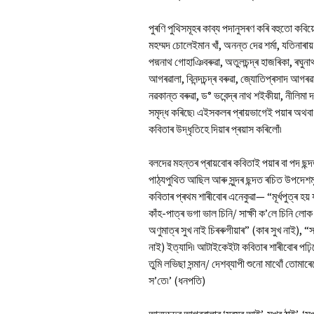
পুৰণি পুথিসমূহৰ কাব্য পদানুসৰণ কৰি বহুতো কবি
মহম্মদ চোলেইমান খাঁ, অনন্ত দেৱ শৰ্মা, যতিনাৰায়ণ
পদ্মনাথ গোহাঞিবৰুৱা, অতুলচন্দ্ৰ হাজৰিকা, ৰঘুনাথ
আগৰৱালা, বিনন্দচন্দ্ৰ বৰুৱা, জ্যোতিপ্ৰসাদ আগৰ
নৱকান্ত বৰুৱা, ড° ভবেন্দ্ৰ নাথ শইকীয়া, নীলিমা
সমৃদ্ধ কৰিছে৷ এইসকলৰ প্ৰায়ভাগেই পয়াৰ অথবা 
কবিতাৰ উদ্ধৃতিহে দিয়াৰ প্ৰয়াস কৰিলোঁ৷
বলদেৱ মহন্তৰ প্ৰায়বোৰ কবিতাই পয়াৰ বা পদ ছন
পাঠ্যপুথিত আছিল আৰু সুন্দৰ ছন্দত ৰচিত উপদে
কবিতাৰ প্ৰথম শাৰীবোৰ এনেকুৱা— “মূৰ্খপুত্ৰ হয
কাঁহ-পাত্ৰ ভগা ভাল চিনি/ সাক্ষী ক’লে চিনি লোক 
অণুমাত্ৰ সুখ নাই চিৰৰুগীয়াৰ” (কাৰ সুখ নাই), 
নাই) ইত্যাদি৷ আটাইকেইটা কবিতাৰ শাৰীবোৰ পঢ়িল
তুমি লভিছা সন্মান/ দেশব্যাপী শুনো মাথোঁ তোমাৰ
স’তে৷’ (ধনপতি)