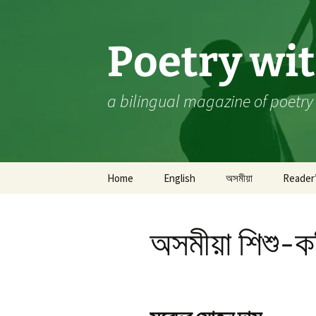
Skip
to
content
Poetry wi
a bilingual magazine of poetry
Home
English
অসমীয়া
Reader
Poetry
কবিতা
A 
অসমীয়া শিশু-ক
Prose
গদ্য
Sa
Wh
Ch
Editor’s Pick
কথোপকথন
A 
In
P
Book Review
গ্ৰন্থ সমীক্ষা
Bi
M.
‘S