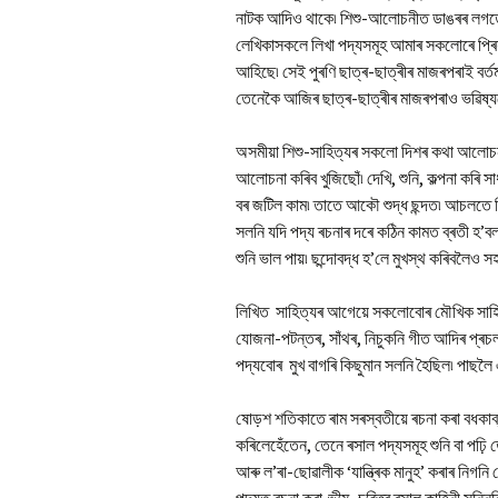
নাটক আদিও থাকে৷ শিশু-আলোচনীত ডাঙৰৰ লগতে 
লেখিকাসকলে লিখা পদ্যসমূহ আমাৰ সকলোৰে প্ৰি
আহিছে৷ সেই পুৰণি ছাত্ৰ-ছাত্ৰীৰ মাজৰপৰাই বৰ্ত
তেনেকৈ আজিৰ ছাত্ৰ-ছাত্ৰীৰ মাজৰপৰাও ভৱিষ্যত
অসমীয়া শিশু-সাহিত্যৰ সকলো দিশৰ কথা আলোচনা ন
আলোচনা কৰিব খুজিছোঁ৷ দেখি, শুনি, কল্পনা কৰি সা
বৰ জটিল কাম৷ তাতে আকৌ শুদ্ধ ছন্দত৷ আচলত
সলনি যদি পদ্য ৰচনাৰ দৰে কঠিন কামত ব্ৰতী হ’বলগীয
শুনি ভাল পায়৷ ছন্দোবদ্ধ হ’লে মুখস্থ কৰিবলৈও
লিখিত সাহিত্যৰ আগেয়ে সকলোবোৰ মৌখিক সাহিত
যোজনা-পটন্তৰ, সাঁথৰ, নিচুকনি গীত আদিৰ প্ৰ
পদ্যবোৰ মুখ বাগৰি কিছুমান সলনি হৈছিল৷ পাছল
ষোড়শ শতিকাতে ৰাম সৰস্বতীয়ে ৰচনা কৰা বধকাব্
কৰিলেহেঁতেন, তেনে ৰসাল পদ্যসমূহ শুনি বা পঢ়
আৰু ল’ৰা-ছোৱালীক ‘যান্ত্ৰিক মানুহ’ কৰাৰ নিগনি