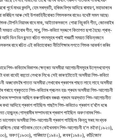
ৱিষ্ট আছে নে নাই নাজানো৷ তাৰো আগৰ অৰ্থাৎ পঞ্চদশ শতিকাৰ শংকৰদেৱ-
ো পূৰ্বে মাধৱ কন্দলি, হেম সৰস্বতী, হৰিবৰ বিপ্ৰ আদিয়ে ৰামায়ণ, মহাভাৰতৰ
চনা কৰিছিল আৰু সেই উপকাহিনীবোৰত শিশুসকলৰ বাবেও যথেষ্ট সমল আছে৷
 শিশুক টোপনি নিয়াবৰ বাবে মাক, আইতাকসকলে গোৱা নিচুকনি গীত, জোনবাইৰ
তী সময়ত এইবোৰ গীত, সাধু, শিশু-কবিতা স্বৰূপে কিতাপত ছপা হৈছে৷ প্ৰাক্‌-
াৰি আদি ভিন ভিন ছন্দত ৰচিত পদসমূহৰ পৰাই পৰৱৰ্তী সময়ত বিভিন্নজনে
িশুসকলৰ বাবে ৰচিত এই কবিতাবোৰত নীতিশিক্ষাৰ লগতে শিশুক আকৰ্ষণ কৰিব
ষভাৱে শিশু-কবিতাৰ বিকাশৰ ক্ষেত্ৰত অসমীয়া আলোচনীসমূহৰ উল্লেখযোগ্য
ো থকা বাবেই বহুতো লেখকে লিখে৷ সেই কাৰণটোতেই অসমীয়া শিশু-কবিতা
োচনী
অৰুনোদই
ৰ পাতত অসমীয়া লেখাবোৰ প্ৰকাশৰ পাছত লাহে লাহে অসমীয়া
ৰ পৰাহে প্ৰকৃততে শিশু-কবিতাৰ প্ৰচলন হয়৷ প্ৰথম অসমীয়া শিশু-আলোচনী
খনৰ সম্পাদক আছিল কৰুণাভিৰাম বৰুৱা৷ প্ৰথম অৱস্থাত শিশু-আলোচনীত
শৰ কথা আদিহে প্ৰকাশ পাইছিল৷ পাছলৈ শিশু-কবিতাও প্ৰকাশ হ’বলৈ ধৰে৷
ত হেমচন্দ্ৰ গোস্বামীৰ সম্পাদনাৰে প্ৰকাশ পাইছিল
অকণ
নামৰ শিশু-
ত ভালেমান অসমীয়া শিশু-আলোচনী প্ৰকাশ পাইছিল৷ কিন্তু সৰহ সংখ্যক
ব নোৱাৰিলে৷ যোৱা শতিকাৰ তেনে কেইখনমান শিশু-আলোচনী হ’ল
মইনা
(১৯২৩),
৩৩),
অকণ
(১৯৩৩),
পাৰিজাত
(১৯৪০),
ৰংঘৰ
(১৯৪০),
কাঁচিজোন