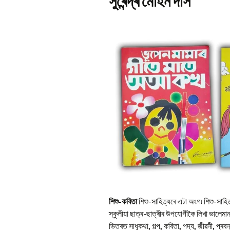
সুৰেন্দ্ৰ মোহন দাস
Pr
Bi
Ka
Hi
P
Ga
Ma
Gi
P
Ar
শিশু-কবিতা
শিশু-সাহিত্যৰে এটা অংগ৷ শিশু-সাহি
স্কুলীয়া ছাত্ৰ-ছাত্ৰীৰ উপযোগীকৈ লিখা ভালে
ভিতৰত সাধুকথা, গল্প, কবিতা, পদ্য, জীৱনী, প্ৰবন