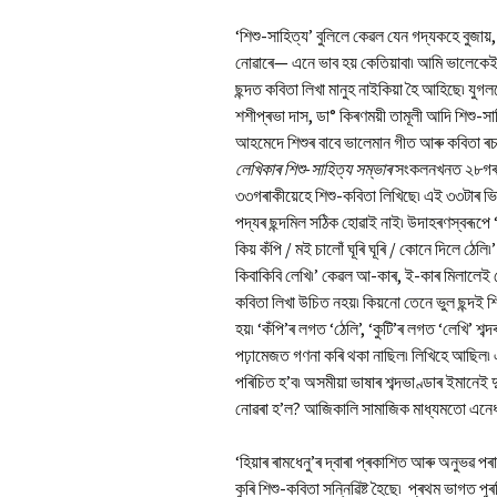
‘শিশু-সাহিত্য’ বুলিলে কেৱল যেন গদ্যকহে বুজায
নোৱাৰে— এনে ভাব হয় কেতিয়াবা৷ আমি ভালেকেই
ছন্দত কবিতা লিখা মানুহ নাইকিয়া হৈ আহিছে৷ যুগ
শশীপ্ৰভা দাস, ডা° কিৰণময়ী তামূলী আদি শিশু-
আহমেদে শিশুৰ বাবে ভালেমান গীত আৰু কবিতা ৰচনা
লেখিকাৰ শিশু-সাহিত্য সম্ভাৰ
সংকলনখনত ২৮গৰাকী 
৩৩গৰাকীয়েহে শিশু-কবিতা লিখিছে৷ এই ৩৩টাৰ ভি
পদ্যৰ ছন্দমিল সঠিক হোৱাই নাই৷ উদাহৰণস্বৰূপে
কিয় কঁপি / মই চালোঁ ঘূৰি ঘূৰি / কোনে দিলে ঠ
কিবাকিবি লেখি৷’ কেৱল আ-কাৰ, ই-কাৰ মিলালেই যে 
কবিতা লিখা উচিত নহয়৷ কিয়নো তেনে ভুল ছন্দই শ
হয়৷ ‘কঁপি’ৰ লগত ‘ঠেলি’, ‘কুটি’ৰ লগত ‘লেখি’ শব
পঢ়ামেজত গণনা কৰি থকা নাছিল৷ লিখিহে আছিল৷ 
পৰিচিত হ’ব৷ অসমীয়া ভাষাৰ শব্দভাণ্ডাৰ ইমানেই দ
নোৱৰা হ’ল? আজিকালি সামাজিক মাধ্যমতো এনেধৰণ
‘হিয়াৰ ৰামধেনু’ৰ দ্বাৰা প্ৰকাশিত আৰু অনুভৱ পৰ
কুৰি শিশু-কবিতা সন্নিৱিষ্ট হৈছে৷ প্ৰথম ভাগত 