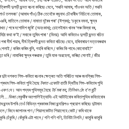
ুখ’, ‘উপদেশ’, ‘আমাৰ গাঁও’, ‘চহা আৰু পণ্ডিত’, ‘জীৱন সংগীত’ আদি কবিতাৰ
িপদী দুলড়ী ছন্দত ৰচনা কৰিছে৷ যেনে, ‘শুৱনি আমাৰ, গাঁওখন অতি / শুৱনি
পাওঁ তলসৰা৷’ (আমাৰ গাঁও) ঠিক তেনেকৈ ৰঘুনাথ চৌধাৰীৰ ‘নিচিনো তোমাক,
ি, মাতিলে তোমাক / নামাতা দূৰৈৰ পৰা’ (ঈশ্বৰ); ‘চকুৰে নমনা, ক্ষুদ্ৰ
ৰিখত / পৰে দশোদিশ জুৰি’ (অহংকাৰ); চোলেইমান খানৰ ‘সৰু কিম্বা বৰ,
িঠা কথা ক’ই / সবাকে তুষিব পাৰা ‘ (বিনয়) আদি কবিতাও দুলড়ী ছন্দত ৰচিত
পৰা দীৰ্ঘ পয়াৰ, দীৰ্ঘ ত্ৰিপদী ছন্দত কবিতা ৰচিছে৷ যেনে, হৰিনাৰায়ণ দত্তবৰুৱাৰ
া পেলাই / কৰিম কৰিম বুলি, গহৰি কৰিলে / কৰিব কি পাৰে কোনোবাই?’
া ভৰি / নামাৰিবা ক্ষুদ্ৰ পৰুৱাক / তুমি যাক অৱহেলা, কৰিছা সোণাই / জীৱ
দুটা দশকত শিশু-কবিতা ৰচনাৰ ক্ষেত্ৰত অতি পৰিচিত আৰু জনপ্ৰিয় শিশু-
 প্ৰথম শিশু-কবিতা পুথি হৈছে
টকাত একোটা হাতী
৷ দ্বিতীয় শিশু-কবিতাৰ পুথি
দ একণ দে
। আন পদ্যৰ পুথিসমূহ হৈছে
টৰ্চ মৰা মহ
,
তিনিখন ঠেং হ’ল বুঢ়ী
 চুলি… ভিজা মেকুৰীৰ অতপালি
ইত্যাদি৷ এই আটাইবোৰ কবিতাপুথিৰ কবিতাবোৰ
াৰ ছন্দৰ উপৰি তেওঁ বিভিন্ন প্ৰকাৰৰ নিজা ছন্দশিল্পও প্ৰয়োগ কৰিছে৷ দুটামান
ে / কিনে জাপানৰ পাণ / শিয়ালকোটত শিয়ালেহে কোট / কৰি থাকে
 চেঁকুৰি / কেঁকুৰি এটা পালে / গণি গণি গণি, তিনিটা নিগনি / কামুৰি কামুৰি