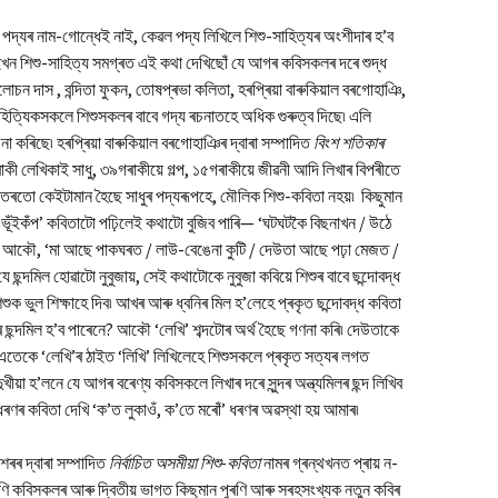
়, পদ্যৰ নাম-গোন্ধেই নাই, কেৱল পদ্য লিখিলে শিশু-সাহিত্যৰ অংশীদাৰ হ’ব
খন শিশু-সাহিত্য সমগ্ৰত এই কথা দেখিছোঁ যে আগৰ কবিসকলৰ দৰে শুদ্ধ
ললোচন দাস , বন্দিতা ফুকন, তোষপ্ৰভা কলিতা, হৰপ্ৰিয়া বাৰুকিয়াল বৰগোহাঞি,
সাহিত্যিকসকলে শিশুসকলৰ বাবে গদ্য ৰচনাতহে অধিক গুৰুত্ব দিছে৷ এলি
 কৰিছে৷ হৰপ্ৰিয়া বাৰুকিয়াল বৰগোহাঞিৰ দ্বাৰা সম্পাদিত
বিংশ শতিকাৰ
লেখিকাই সাধু, ৩৯গৰাকীয়ে গল্প, ১৫গৰাকীয়ে জীৱনী আদি লিখাৰ বিপৰীতে
তৰতো কেইটামান হৈছে সাধুৰ পদ্যৰূপহে, মৌলিক শিশু-কবিতা নহয়৷ কিছুমান
 ‘ভূঁইকঁপ’ কবিতাটো পঢ়িলেই কথাটো বুজিব পাৰি— ‘ঘটঘটকৈ বিছনাখন / উঠে
েলি৷’ আকৌ, ‘মা আছে পাকঘৰত / লাউ-বেঙেনা কুটি / দেউতা আছে পঢ়া মেজত /
ছন্দমিল হোৱাটো নুবুজায়, সেই কথাটোকে নুবুজা কবিয়ে শিশুৰ বাবে ছন্দোবদ্ধ
িশুক ভুল শিক্ষাহে দিব৷ আখৰ আৰু ধ্বনিৰ মিল হ’লেহে প্ৰকৃত ছন্দোবদ্ধ কবিতা
্দৰ ছন্দমিল হ’ব পাৰেনে? আকৌ ‘লেখি’ শব্দটোৰ অৰ্থ হৈছে গণনা কৰি৷ দেউতাকে
এতেকে ‘লেখি’ৰ ঠাইত ‘লিখি’ লিখিলেহে শিশুসকলে প্ৰকৃত সত্যৰ লগত
ুখীয়া হ’লনে যে আগৰ বৰেণ্য কবিসকলে লিখাৰ দৰে সুন্দৰ অন্ত্যমিলৰ ছন্দ লিখিব
ৰ কবিতা দেখি ‘ক’ত লুকাওঁ, ক’তে মৰোঁ’ ধৰণৰ অৱস্থা হয় আমাৰ৷
াশৰৰ দ্বাৰা সম্পাদিত
নিৰ্বাচিত অসমীয়া শিশু-কবিতা
নামৰ গ্ৰন্থখনত প্ৰায় ন-
পুৰণি কবিসকলৰ আৰু দ্বিতীয় ভাগত কিছুমান পুৰণি আৰু সৰহসংখ্যক নতুন কবিৰ