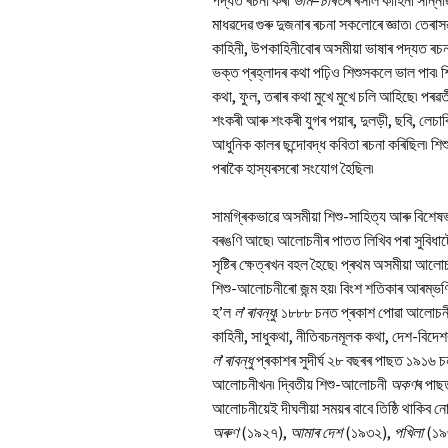
পদ্যত ৰচনা কৰা
ভীম
–
চৰি
ত
ৰ ৰসাল কাহিনী সন্নি
মাধৱদেৱ গুৰু দুজনাৰ ৰচনা সকলোৰে জ্ঞাত৷ তেৰাসৱৰ
কাহিনী, উপকাহিনীবোৰ অসমীয়া ভাষাৰ পদ্যত ৰ
ভক্ত প্ৰহ্লাদৰ কথা পঢ়িও শিশুসকলে ভাল পাব৷
কথা, ফুল, তৰাৰ কথা মুখে মুখে চলি আহিছে৷ পৰৱৰ্
শংকৰী আৰু শংকৰী যুগৰ পয়াৰ, দুলড়ী, ছবি, লেচ
আধুনিক কালৰ ছন্দোবদ্ধ কবিতা ৰচনা কৰিছিল৷ শ
পৰাকৈ হাস্যৰসৰো সংযোগ হৈছিল৷
সামগ্ৰিকভাৱে অসমীয়া শিশু-সাহিত্য আৰু বিশে
বৰঙণি আছে৷ আলোচনীৰ পাতত লিখিব পৰা সুবিধাট
সৃষ্টিৰ ক্ষেত্ৰখন বহল হৈছে৷ প্ৰথম অসমীয়া আল
শিশু-আলোচনীৰো জন্ম হয়৷ বিংশ শতিকাৰ আৰম্ভণি
হ’ল
ল
’
ৰাবন্ধু
৷ ১৮৮৮ চনত প্ৰকাশ পোৱা আলোচনী
কাহিনী, সাধুকথা, নীতিবচনমূলক কথা, দেশ-বিদে
ল
’
ৰাবন্ধু
প্ৰকাশৰ সুদীৰ্ঘ ২৮ বছৰৰ পাছত ১৯১৬ চন
আলোচনীখন৷ দ্বিতীয় শিশু-আলোচনী
অকণ
ৰ পাছ
আলোচনীয়েই দীঘলীয়া সময়ৰ বাবে তিষ্ঠি থাকি
অৰুণ
(১৯২৭),
আমাৰ
দেশ
(১৯৩২),
পখিলা
(১৯