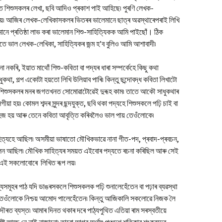
Vol. II, No. 3, Nov-Jan,
শিশুসকলৰ লেখা, ছবি আদিও প্ৰকাশ পাই আহিছে৷ পুৰণি লেখক-
2023-24
অৰ্চনা গগৈৰ কবিতা
য়৷ আজিৰ লেখক-লেখিকাসকলৰ ভিতৰৰ ভালেমানে ছাত্ৰ অৱস্থাৰেপৰাই লিখি
Vol. II, No. 2, Aug-Oct,
মানে প্ৰতিষ্ঠা লাভ কৰা ভালেমান শিশু-সাহিত্যিকক আমি পাইছোঁ। ঠিক
2023
ে ভাল লেখক-লেখিকা, সাহিত্যিকৰ জন্ম হ’ব বুলিও আমি আশাবাদী৷
Vol. II, No. 1, May-July,
কৰি, ইয়াত মাথোঁ শিশু-কবিতা বা পদ্যৰ ধাৰা সম্পৰ্কেহে কিছু কথা
2023
ধুকথা, গল্প একোটা হয়তো লিখি উলিয়াব পাৰি৷ কিন্তু ছন্দোবদ্ধ কবিতা লিখাটো
Vol. I, No. 4, Feb-April,
ে শিশুসকলৰ মনৰ জগতখনত সোমোৱাটোৱেই দুৰূহ কাম৷ তাতে আকৌ সাধুকথাৰ
2023
়া হয়৷ কোমল শব্দৰ সুন্দৰ ছন্দযুক্ত, ছবি থকা পদ্যহে শিশুসকলে পঢ়ি চাই বা
 সহজ হয় আৰু তেনে কবিতা আবৃত্তি কৰিবলৈও ভাল পায় তেওঁলোকে৷
Vol. I, No. 3, Nov-Jan,
2022-23
্যহে আছিল৷ অসমীয়া ভাষাতো মৌখিকভাৱে নানা গীত-পদ, প্ৰবাদ-প্ৰবচন,
Vol. I No. 2 : Aug-Oct, 2022
চলন আছিল৷ মৌখিক সাহিত্যৰ সময়ত এইবোৰ পদ্যতে ৰচনা কৰিছিল আৰু সেই
ৈ এই সকলোবোৰে লিখিত ৰূপ লয়৷
Vol. I, No. 1 : May-July,
2022
যসমূহৰ পাঠ যদি ডাঙৰসকলে শিশুসকলক পঢ়ি শুনালেহেঁতেন বা পঢ়াৰ ব্যৱস্থা
ি তেওঁলোকে নিশ্চয় আমোদ পালেহেঁতেন৷ কিন্তু আজিকালি সকলোৱে নিজক লৈ
 দৌৰত ব্যস্ত৷ আমাৰ দিনত থকাৰ দৰে পাঠ্যপুথিত এতিয়া ৰাম সৰস্বতীয়ে