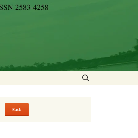
Search
for: