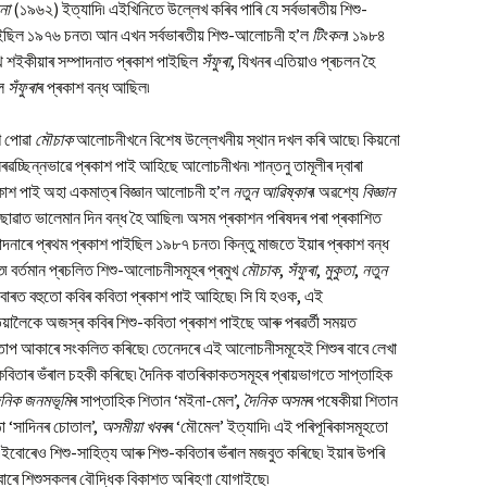
না
(১৯৬২) ইত্যাদি৷ এইখিনিতে উল্লেখ কৰিব পাৰি যে সৰ্বভাৰতীয় শিশু-
াইছিল ১৯৭৬ চনত৷ আন এখন সৰ্বভাৰতীয় শিশু-আলোচনী হ’ল
টিংকল
৷ ১৯৮৪
থ শইকীয়াৰ সম্পাদনাত প্ৰকাশ পাইছিল
সঁফুৰা
, যিখনৰ এতিয়াও প্ৰচলন হৈ
াল
সঁফুৰা
ৰ প্ৰকাশ বন্ধ আছিল৷
শ পোৱা
মৌচাক
আলোচনীখনে বিশেষ উল্লেখনীয় স্থান দখল কৰি আছে৷ কিয়নো
িৰৱচ্ছিন্নভাৱে প্ৰকাশ পাই আহিছে আলোচনীখন৷ শান্তনু তামূলীৰ দ্বাৰা
কাশ পাই অহা একমাত্ৰ বিজ্ঞান আলোচনী হ’ল
নতুন
আৱিষ্কাৰ
৷ অৱশ্যে
বিজ্ঞান
ৱাত ভালেমান দিন বন্ধ হৈ আছিল৷ অসম প্ৰকাশন পৰিষদৰ পৰা প্ৰকাশিত
দনাৰে প্ৰথম প্ৰকাশ পাইছিল ১৯৮৭ চনত৷ কিন্তু মাজতে ইয়াৰ প্ৰকাশ বন্ধ
ত
৷ বৰ্তমান প্ৰচলিত শিশু-আলোচনীসমূহৰ প্ৰমুখ
মৌচাক
,
সঁফুৰা
,
মুকুতা
,
নতুন
োৰত বহুতো কবিৰ কবিতা প্ৰকাশ পাই আহিছে৷ সি যি হওক, এই
লৈকে অজস্ৰ কবিৰ শিশু-কবিতা প্ৰকাশ পাইছে আৰু পৰৱৰ্তী সময়ত
 কিতাপ আকাৰে সংকলিত কৰিছে৷ তেনেদৰে এই আলোচনীসমূহেই শিশুৰ বাবে লেখা
-কবিতাৰ ভঁৰাল চহকী কৰিছে৷ দৈনিক বাতৰিকাকতসমূহৰ প্ৰায়ভাগতে সাপ্তাহিক
ৈনিক
জনমভূমি
ৰ সাপ্তাহিক শিতান ‘মইনা-মেল’,
দৈনিক
অসম
ৰ পষেকীয়া শিতান
্ঠা ‘সাদিনৰ চোতাল’,
অসমীয়া
খবৰ
ৰ ‘মৌমেল’ ইত্যাদি৷ এই পৰিপূৰিকাসমূহতো
এইবোৰেও শিশু-সাহিত্য আৰু শিশু-কবিতাৰ ভঁৰাল মজবুত কৰিছে৷ ইয়াৰ উপৰি
ীবোৰে শিশুসকলৰ বৌদ্ধিক বিকাশত অৰিহণা যোগাইছে৷