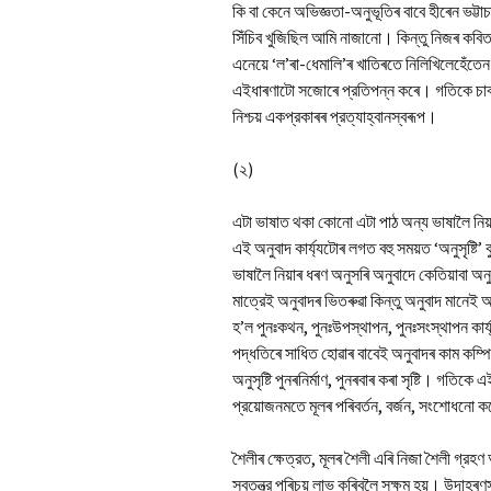
কি বা কেনে অভিজ্ঞতা-অনুভূতিৰ বাবে হীৰেন ভট্টাচ
সিঁচিব খুজিছিল আমি নাজানো। কিন্তু নিজৰ কবিত
এনেয়ে ‘ল’ৰা-ধেমালি’ৰ খাতিৰতে নিলিখিলেহেঁতে
এইধাৰণাটো সজোৰে প্রতিপন্ন কৰে। গতিকে চাব
নিশ্চয় একপ্রকাৰৰ প্রত্যাহ্বানস্বৰূপ।
(২)
এটা ভাষাত থকা কোনো এটা পাঠ অন্য ভাষালৈ নিয়া
এই অনুবাদ কাৰ্য্যটোৰ লগত বহু সময়ত ‘অনুসৃষ্টি’
ভাষালৈ নিয়াৰ ধৰণ অনুসৰি অনুবাদে কেতিয়াবা অনুস
মাত্রেই অনুবাদৰ ভিতৰুৱা কিন্তু অনুবাদ মানেই অন
হ’ল পুনঃকথন, পুনঃউপস্থাপন, পুনঃসংস্থাপন কাৰ্য্য। 
পদ্ধতিৰে সাধিত হোৱাৰ বাবেই অনুবাদৰ কাম কম্পিউট
অনুসৃষ্টি পুনৰনির্মাণ, পুনৰবাৰ কৰা সৃষ্টি। গতিকে এই 
প্রয়োজনমতে মূলৰ পৰিবর্তন, বর্জন, সংশোধনো 
শৈলীৰ ক্ষেত্রত, মূলৰ শৈলী এৰি নিজা শৈলী গ্রহণ 
স্বতন্ত্র পৰিচয় লাভ কৰিবলৈ সক্ষম হয়। উদাহৰণস্ব