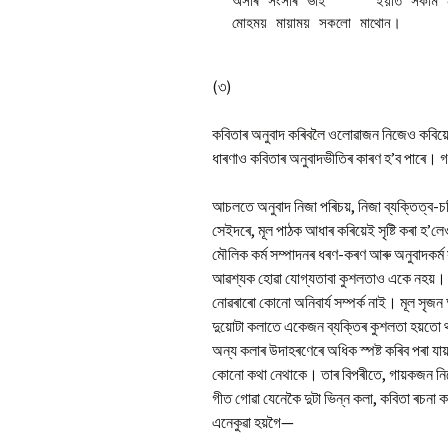
অসাৰ সংসাৰ ভাই 	ইয়াত সকাম নাই

(৩)
কবিতাৰ অনুবাদ কৰিবলৈ ওলোৱাজন নিজেও কবিয়ে
ধাৰণাও কবিতাৰ অনুবাদভীতিৰ কাৰণ হ’ব পাৰে। গত
আচলতে অনুবাদ নিজা পৰিচয়, নিজা ব্যক্তিত্ব-চৰি
সেইদৰে, মূল পাঠক আধাৰ কৰিয়েই সৃষ্টি কৰা হ’
মৌলিক কর্ম সম্পাদনৰ ধৰণ-কৰণ আৰু অনুবাদকর্ম সম
আৱশ্যক হোৱা যোগ্যতাবা কুশলতাও একে নহয়। 
নোৱৰাৰো কোনো অনিবাৰ্য সম্পর্ক নাই। মূল সৃজন 
দুয়োটা কলাতে একেজন ব্যক্তিৰ কুশলতা হয়তো 
অন্য কলাৰ উদাহৰণেৰে অধিক স্পষ্ট কৰিব পৰা যা
কোনো কথা নেথাকে। তাৰ বিপৰীতে, গায়কজন নিজ
গীত গোৱা যেনেকৈ দুটা ভিন্ন কলা, কবিতা ৰচনা
এনেকুৱা হয়গৈ—