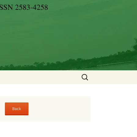
Search
for: