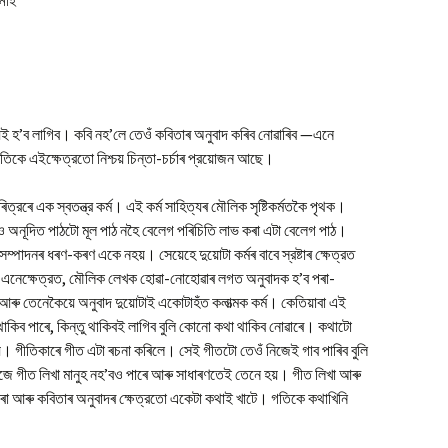
ই হ’ব লাগিব। কবি নহ’লে তেওঁ কবিতাৰ অনুবাদ কৰিব নোৱাৰিব —এনে
িকে এইক্ষেত্রতো নিশ্চয় চিন্তা-চর্চাৰ প্রয়োজন আছে।
ত্রৰে এক স্বতন্ত্র কর্ম। এই কর্ম সাহিত্যৰ মৌলিক সৃষ্টিকর্মতকৈ পৃথক।
লেও অনূদিত পাঠটো মূল পাঠ নহৈ বেলেগ পৰিচিতি লাভ কৰা এটা বেলেগ পাঠ।
্পাদনৰ ধৰণ-কৰণ একে নহয়। সেয়েহে দুয়োটা কর্মৰ বাবে স্রষ্টাৰ ক্ষেত্রত
এনেক্ষেত্রত, মৌলিক লেখক হোৱা-নোহোৱাৰ লগত অনুবাদক হ’ব পৰা-
আৰু তেনেকৈয়ে অনুবাদ দুয়োটাই একোটাহঁত কলাত্মক কর্ম। কেতিয়াবা এই
থাকিব পাৰে, কিন্তু থাকিবই লাগিব বুলি কোনো কথা থাকিব নোৱাৰে। কথাটো
য়। গীতিকাৰে গীত এটা ৰচনা কৰিলে। সেই গীতটো তেওঁ নিজেই গাব পাৰিব বুলি
ে গীত লিখা মানুহ নহ’বও পাৰে আৰু সাধাৰণতেই তেনে হয়। গীত লিখা আৰু
 কৰা আৰু কবিতাৰ অনুবাদৰ ক্ষেত্রতো একেটা কথাই খাটে। গতিকে কথাখিনি