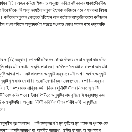
ার্য্যৰ নিচিনা এজন কবিয়ে শিশুমনত অনুবাদে কবিতা নষ্ট নকৰাৰ ধাৰণাটোৰ বীজ
া ইংৰাজীকে ধৰি অন্য ভাষালৈ অনুবাদ হৈ থকা কবিজনে এনে এষাৰ কথা নিশ্চয়
ন। কবিতাৰ অনুবাদৰ ক্ষেত্রত ইতিহাস আৰু বর্তমানৰ বাস্তৱিকতায়ো কবিজনাৰ
লৈ গ’লে কবিতাৰ অনুবাদক লৈ সততে সংশয়ত ভোগা সকলৰ বাবে পদ্যফাকি
ৰ কাৰ্য্যই অনুবাদ। পোনপটীয়াকৈ কথাটো এনেকৈয়ে কোৱা বা বুজা যায় যদিও
 বুলি কাৰ্য্য এটাৰ কথাও সাঙুৰি লোৱা হয়। ক’বলৈ গ’লে এটা ভাষাৰপৰা আন এটা
ৃষ্টি আখ্যা পায়। এইফালৰপৰা অনুসৃষ্টি অনুবাদৰে এটা ভাগ। অর্থাৎ অনুসৃষ্টি
ুসৃষ্টি বুলি ধৰিব নোৱাৰি। দুয়োটাৰে পার্থক্য এনেধৰণেৰে চাব পাৰি—অনুবাদ
ই একপ্রকাৰৰ যান্ত্রিক কর্ম। নিয়মৰ সুনির্দিষ্ট সীমাৰ ভিতৰত সুনির্দিষ্ট
াৰেও কৰিব পাৰে। ইয়াৰ বিপৰীতে অনুসৃষ্টিৰ কাম বুলিলে সি যন্ত্রসাধ্য নহয়।
কাম সৃষ্টিধর্মী। অনুবাদে নির্দিষ্ট কৰি দিয়া সীমাৰ পৰিধি ভাঙি অনুসৃষ্টিয়ে
কৰে।
অনুসৃষ্টিৰ প্রধান লক্ষণ। পৰিণামস্বৰূপে ই মূল কৃতি বা মূল পাঠৰপৰা পৃথকে এক
ৰূপে ‘কন্দলি ৰামায়ণ’ বা ‘অসমীয়া ৰামায়ণ’, ‘উৰিয়া ভাগৱৎ’ বা ‘জগন্নাথ