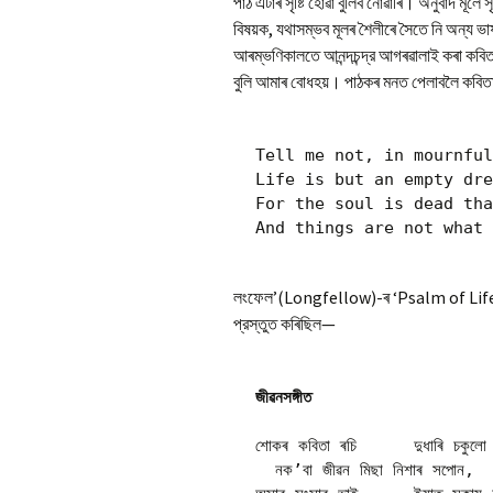
পাঠ এটাৰ সৃষ্টি হোৱা বুলিব নোৱাৰি। অনুবাদ মূলে স
বিষয়ক, যথাসম্ভব মূলৰ শৈলীৰে সৈতে নি অন্য ভা
আৰম্ভণিকালতে আনন্দচন্দ্র আগৰৱালাই কৰা কবিতাৰ
বুলি আমাৰ বোধহয়। পাঠকৰ মনত পেলাবলৈ কবিত
Tell me not, in mournful
Life is but an empty dre
For the soul is dead tha
লংফেল’(Longfellow)-ৰ ‘Psalm of Life’ না
প্রস্তুত কৰিছিল—
জীৱনসঙ্গীত
শোকৰ কবিতা ৰচি	দুধাৰি চকুলো মচি

  নক’বা জীৱন মিছা নিশাৰ সপোন,
