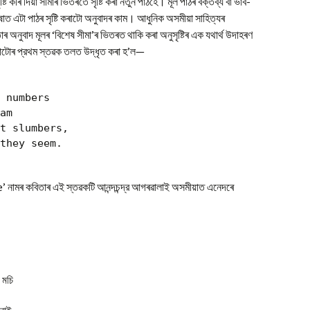
ৃষ্টি কৰি দিয়া সীমাৰ ভিতৰতে সৃষ্টি কৰা নতুন পাঠহে। মূল পাঠৰ বক্তব্য বা ভাব-
ষাত এটা পাঠৰ সৃষ্টি কৰাটো অনুবাদৰ কাম। আধুনিক অসমীয়া সাহিত্যৰ
 অনুবাদ মূলৰ ‘বিশেষ সীমা’ৰ ভিতৰত থাকি কৰা অনুসৃষ্টিৰ এক যথার্থ উদাহৰণ
াটোৰ প্রথম স্তৱক তলত উদ্ধৃত কৰা হ’ল—
 numbers

am

t slumbers,

মৰ কবিতাৰ এই স্তৱকটি আনন্দচন্দ্র আগৰৱালাই অসমীয়াত এনেদৰে