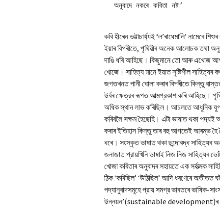
কবি হীৰেন ভট্টাচার্য্যই ‘ল’ৰাধেমালি’ নামেৰে শি
ইয়াৰ বিপৰীতে, পৃথিৱীৰ অনেক আলোচক তথা অনুবাদ
দাঙি ধৰি আহিছে। কিছুমানে তো আৰু এখোজ আগবা
খোজে। সাহিত্য মানে ইয়াত সৃষ্টিশীল সাহিত্যৰ
জগতখনত পানী ঘোলা কৰাৰ বিপৰীতে কিন্তু বাস্তৱ
উর্বৰ ক্ষেত্রৰ ৰূপত আত্মপ্রকাশ কৰি আহিছে। প
অধিক স্থান লাভ কৰিছিল। আচলতে আধুনিক যুগতহে 
কৰিবলৈ সক্ষম হৈছেহি। এটা ভাষাত থকা পদ্যই আ
কৰাৰ ইতিহাস কিন্তু তাৰ বহু আগতেই আৰম্ভ হৈ
ধৰে। সংস্কৃত ভাষাত থকা ছন্দোবদ্ধ সাহিত্যৰ অ
জনাজাত প্রায়খিনি ভাষাই নিজ নিজ সাহিত্যৰ ভে
খোজা কবিতাৰ অনুবাদৰ সহায়তে এক সর্বাত্মক সা
ঠিক ‘কৰিছিল’ ‘উঠিছিল’ আদি ধৰণেৰে অতীতত ঘ
পদ্যানুবাদসমূহে প্রায় সমগ্র ভাৰতৰে ভাষিক-সা
উন্নয়ন’(sustainable development)ৰ 