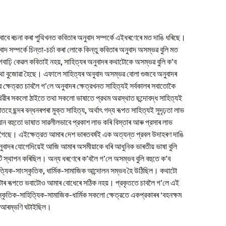
Vol. II, No. 3, Nov-Jan,
2023-24
অৰ্চনা গগৈৰ কবিতা
Vol. II, No. 2, Aug-Oct,
শুৰ বাবে ৰচনা কৰা পুথিখনত কবিতাৰ অনুবাদ সম্পর্কে এইধৰণেৰে মত দাঙি ধৰিছে।
2023
 সম্পর্কে চিন্তা-চর্চা কৰা লোকে কিন্তু কবিতাৰ অনুবাদ অসম্ভৱ বুলি মত
Vol. II, No. 1, May-July,
ঢ়ি কেৱল কবিতাই নহয়, সাহিত্যৰ অনুবাদৰ কথাটোকে অসম্ভৱ বুলি ক’ব
2023
 কথা বুজোৱা হৈছে। এফালে সাহিত্যৰ অনুবাদ অসম্ভৱ বোলা গুজবে অনুবাদৰ
 ক্ষেত্রত চাবলৈ গ’লে অনুবাদৰ ক্ষেত্রখনত সাহিত্যই সর্বকালৰ সবাতোকৈ
Vol. I, No. 4, Feb-April,
ৃথিৱীৰ সকলো ঠাইতে তথা সকলো ভাষাতে প্রথম অৱস্থাত ছন্দোবদ্ধ সাহিত্যই
2023
ছন্দৰ বন্ধনৰপৰা মুক্ত সাহিত্য, অর্থাৎ গদ্য ৰূপত সাহিত্যই সুদৃঢ়তা লাভ
Vol. I, No. 3, Nov-Jan,
ন বহুতো ভাষাত সাৱলীলভাবে প্রকাশ লাভ কৰি বিস্তাৰ আৰু প্রসাৰ লাভ
2022-23
 গৈছে। এইক্ষেত্রত আমাৰ দেশ ভাৰতবর্ষই এক অত্যন্ত প্রবল উদাহৰণ দাঙি
নুবাদৰ যোগেদিয়েই আজি আমাৰ অসমীয়াকে ধৰি আধুনিক ভাৰতীয় ভাষা বুলি
Vol. I No. 2 : Aug-Oct, 2022
টি স্থাপন কৰিছিল। অন্য ধৰণেৰে ক’বলৈ গ’লে অসম্ভব বুলি বহুতে ক’ব
হিত্যিক-সাংস্কৃতিক, ধার্মিক-সামাজিক আন্দোলন সম্ভব হৈ উঠিছিল। কথাটো
Vol. I, No. 1 : May-July,
2022
টাৰ ৰূপতে ভবাটোও আমাৰ বোধেৰে সঠিক নহয়। প্রকৃততে চাবলৈ গ’লে এই
ংস্কৃতিক-সাহিত্যিক-সামাজিক-ধার্মিক সকলো ক্ষেত্রতে একপ্রকাৰৰ ‘বহনক্ষম
আৰম্ভণি ঘটাইছিল।