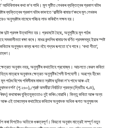
া’ আদিবিলাকৰ কথা ক’ব পাৰি। মূল সৃষ্টিত লেখকৰ ব্যক্তিত্বৰ প্রকাশ ঘটাৰ
ষ্টাৰ ব্যক্তিত্বৰ প্রকাশ ঘটাৰ কাৰণতে ‘বাল্মীকি ৰামায়ণ’ৰদৰে মূল লেখকৰ
িয়েও অনুস্রষ্টাৰ নামেৰে পৰিচয় লাভ কৰিবলৈ সক্ষম হয়।
 দুটা প্রসঙ্গ উত্থাপিত হয়। প্রথমটো হৈছে, অনুসৃষ্টিয়ে মূল পাঠৰ
সমকালীনতা ৰক্ষা কৰে। মাধৱ কন্দলিৰ ৰামায়ণৰ বর্ণিত প্রসঙ্গসমূহ ইয়াৰ স্পষ্ট
কবিতাৰ অনুসৃজন কাব্য ৰূপত নহৈ গদ্যৰ ৰূপতো হ’ব পাৰে। ‘কথা গীতা’,
 উদাহৰণ।
ক্ষেত্রত অনুবাদ নহয়, অনুসৃষ্টিৰ কথাটোহে প্রযোজ্য। আচলতে কেৱল কবিতা
 সাহিত্য মাত্রৰে অনুবাদৰ ক্ষেত্রত অনুসৃষ্টিৰ শৈলী উপযোগী। অৱশ্যে হীৰেন
মূল পাঠৰ বিশেষ পৰিসীমাৰ মাজত স্রষ্টাৰ ভূমিকা ল’ব পাৰে আৰু এই
ুবাদৰ
দর্শন
’ (পৃ.২৬০),
শ্রেষ্ঠ অসমীয়া নির্বাচিত প্রবন্ধ
(দ্বিতীয় খণ্ড),
ষদ] কথাষাৰৰ যুক্তিযুক্ততাও নুই কৰিব নোৱাৰি। কিন্তু কবিতা আৰু অন্য
িবই আৰু এই তাৰতম্যৰ কথাটোৱে কবিতাৰ অনুবাদক অধিক ৰূপত অনুসৃজনৰ
র্দেশ কৰা দিশটোও অতিকে গুৰুত্বপূর্ণ। কিয়নো অনুবাদ মাত্রেই সম্পূর্ণ নতুন