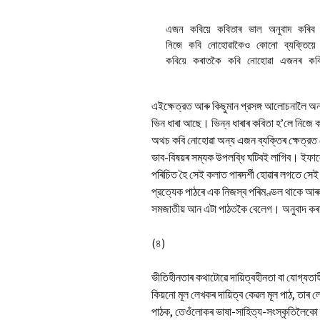
এজন কবিয়ে কবিতাৰ ভাল অনুবাদ কৰিব 
নিজে কবি নোহোৱাকৈও কোনো ব্যক্তিয়ে 
এইক্ষেত্রত আৰু কিছুমান প্রসঙ্গ আলোচনালৈ 
ভিন ধাৰা আছে। ভিন্ন ধাৰাৰ কবিতা হ’লে নিজে ক
অথচ কবি নোহোৱা অন্য এজন ব্যক্তিৰ ক্ষেত্রত
ভাব-বিষয়ৰ সম্যক উপলব্ধি ঘটিবই লাগিব। ইফাল
পৰিচিত হৈ সেই কলাত পাৰদর্শী হোৱাৰ লগতে সেই
প্রত্যেক পাঠৰে এক নিজস্ব পৰিমণ্ডল থাকে আৰ
সমজাতীয় আন এটা পাঠতকৈ বেলেগ। অনুবাদ কৰাৰ
(৪)
ভীতিহীনতাৰ কথাটোৱে দায়িত্বহীনতা বা যোগ্যত
কিয়নো মূল লেখকৰ দায়িত্ব কেৱল মূল পাঠ, তাৰ
পাঠক, তেওঁলোকৰ ভাষা-সাহিত্য-সংস্কৃতিলৈকো 