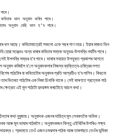
পাৰে।

কবিতাৰ ভাল অনুবাদ কৰিব পাৰে।

অনাৰ থল আছে। কবিতামাত্রেই সকলো একে গছৰ পাণ নহয়। ইয়াৰ মাজত ভিন
বি হোৱা সত্ত্বেও অন্য ধাৰাৰ কবিতাৰ সম্যক অনুভৱ-উপলব্ধি নঘটিব পাৰে।
 সেই উপলব্ধি সম্ভৱ হ’ব পাৰে। ভাষাৰ সহায়ত উপযুক্ত প্রকাশৰ আগতে
ে অনুবাদ কৰিবলৈ হ’লে অনুবাদকলাৰ নিজস্ব ব্যক্তিত্ব-চৰিত্রৰ লগত
 বিশেষ পাঠটোৰ বা কবিতাটোৰ অনুবাদৰ প্রতি আগ্রহীও হ’ব লাগিব। কিয়নো
ু তাৰ ভিতৰত পাঠটোৰ এক নিজা চিনাকি থাকে। সেই কাৰণতে প্রত্যেক পাঠ
 ক্ষেত্রত এই মূল পাঠটো হৃদয়ঙ্গম কৰাটোহে আচল কথা।
াহীনতাৰ কথা নুবুজায়। অনুবাদক এজনৰ দায়িত্ব মূল লেখকতকৈ অধিক।
 লেখক আৰু মূল ভাষাৰ পাঠকলৈ। অনুবাদকজন কিন্তু এইখিনিৰ উপৰিও লক্ষ্য
দায়বদ্ধ। প্রথমতে তেওঁ এজন চমঝদাৰ পাঠক আৰু তাৰপাছত তেওঁৰ ভূমিকা