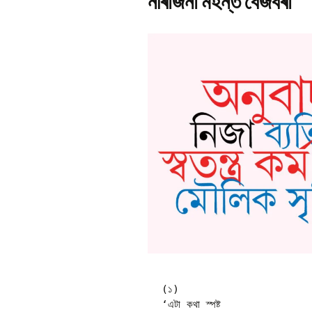
নীৰাজনা মহন্ত বেজবৰা
Pr
Bi
Ka
Hi
P
Ga
Ma
Gi
P
Ar
(১)

‘এটা কথা স্পষ্ট
