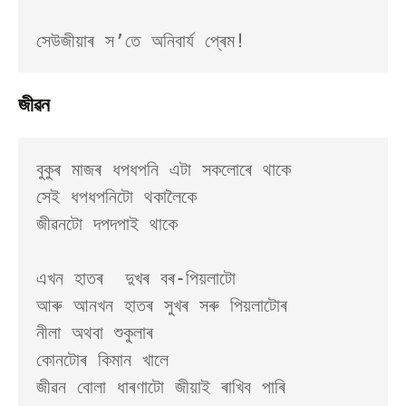
জীৱন
বুকুৰ মাজৰ ধপধপনি এটা সকলোৰে থাকে

সেই ধপধপনিটো থকালৈকে

জীৱনটো দপদপাই থাকে

এখন হাতৰ  দুখৰ বৰ-পিয়লাটো

আৰু আনখন হাতৰ সুখৰ সৰু পিয়লাটোৰ

নীলা অথবা শুকুলাৰ

কোনটোৰ কিমান খালে

জীৱন বোলা ধাৰণাটো জীয়াই ৰাখিব পাৰি
