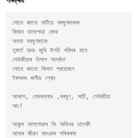
পৰিক্ৰমা
সোধে জানো মাটিয়ে বৰষুণজাকক

কিমান ভালপোৱা মোক 

অথবা বৰষুণজাকে

তৃষাৰ্ত হৃদয় জুৰি উপচি পৰিবৰ বাবে 

সেউজীয়াৰ বিশাল আৰ্দ্ৰতা

সোধে জানো কিমান প্ৰয়োজন 

ইৰম্মদৰ জলীয় প্ৰেম

আকাশ, মেঘমল্লাৰ ,বৰষুণ, মাটি, সেউজীয়া 

আঃ! 

আজন্ম ভালপোৱাৰ কি অভিনৱ চানেকী

আমাৰ জীৱন যাচ্ঞাৰ পৰিক্ৰমা
