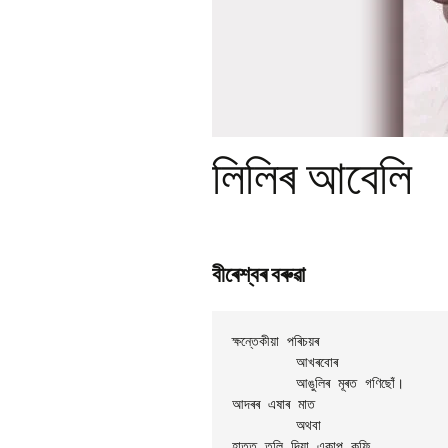
Pr
Bi
Ka
Hi
P
Ga
Ma
লিলিৰ আবেলি
Gi
P
Ar
বীৰেশ্বৰ বৰুৱা
ক্ষন্তেকীয়া পৰিচয়ৰ

	আখৰবোৰ

	আঙুলিৰ মূৰত গণিছোঁ।

আদৰৰ এষাৰ মাত

	অথবা

হাতত তুলি দিয়া একাপ কফি
