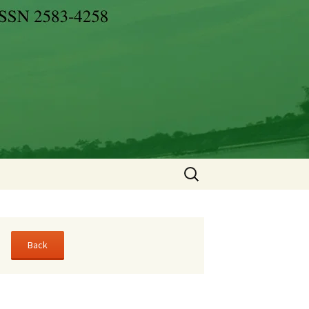
Search
for: