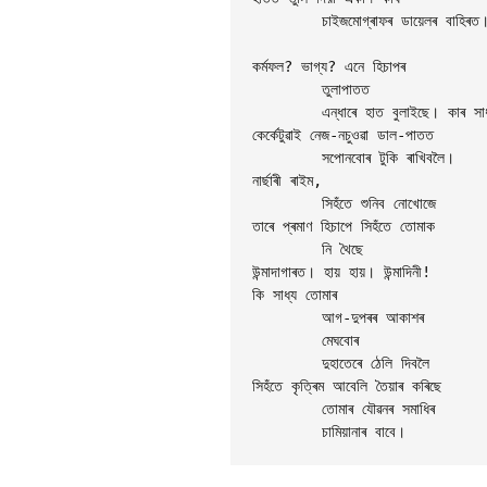
	চাইজমোগ্ৰাফৰ ডায়েলৰ বাহিৰত।

কৰ্মফল? ভাগ্য? এনে হিচাপৰ 

	তুলাপাতত

	এন্ধাৰে হাত বুলাইছে। কাৰ সাধ্য

কেৰ্কেটুৱাই নেজ-নচুওৱা ডাল-পাতত

	সপোনবোৰ টুকি ৰাখিবলৈ।

নাৰ্ছাৰী ৰাইম,

	সিহঁতে শুনিব নোখোজে

তাৰে প্ৰমাণ হিচাপে সিহঁতে তোমাক

	নি থৈছে

উন্মাদাগাৰত। হায় হায়। উন্মাদিনী!

কি সাধ্য তোমাৰ

	আগ-দুপৰৰ আকাশৰ

	মেঘবোৰ

	দুহাতেৰে ঠেলি দিবলৈ

সিহঁতে কৃত্ৰিম আবেলি তৈয়াৰ কৰিছে

	তোমাৰ যৌৱনৰ সমাধিৰ

	চামিয়ানাৰ বাবে।