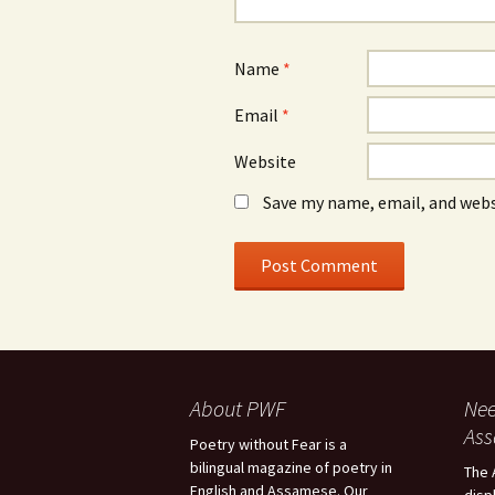
Name
*
Email
*
Website
Save my name, email, and webs
About PWF
Nee
As
Poetry without Fear is a
bilingual magazine of poetry in
The 
English and Assamese. Our