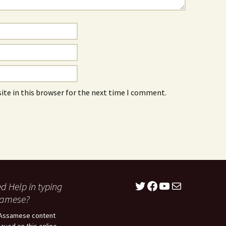
ite in this browser for the next time I comment.
Twitter
Facebook
YouTube
Mail
d Help in typing
samese?
Assamese content