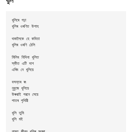
ধূলি
ধূলিৰে গঢ়া

ধূলিৰ ওৰণিত উশাহ

থকালৈকে হে কবিতা

ধূলিৰ ওৰণি ঠেলি

মিলিব যিদিনা ধূলিত

স্ফীত এটি দাগ

এৰিব নে ধূলিয়ে

বসন্তৰ ৰং

নুবুজে ধূলিয়ে

উৰুৱাই পৱনে সেয়ে

পাতৰ পৃথিৱী

ধূলি তুমি

ধূলি মই

নামত জীৱন ধূলিৰ সংজ্ঞা
