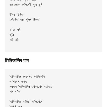
বতাহজাক নবলিলেই নুৰে ধূলি

উৰিব যিদিনা

সেইদিনা নৰয় ধূলিৰ ঠিকনা

য'ত নাই

তুমি

নাই মই

তিনিআলিৰ গান
তিনিআলিৰ চকবোৰত আজিকালি

ল'ৰাবোৰ নবহে

সন্ধ্যাৰ তিনিআলিৰ গোন্ধবোৰ বতাহতে

মাৰ গ'ল

তিনিআলিত এতিয়া গালিবোৰে

বিচাৰি ফুৰে
