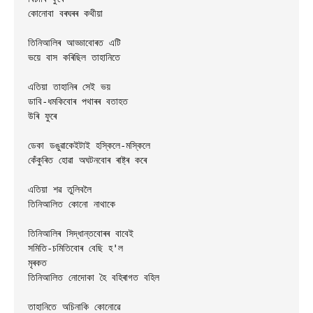
কোনোবা বৰঘৰৰ কথীয়া

তিনিআলিৰ আড্ডাবোৰত এটি

ভয়ে বাস কৰিছিল তাহানিতে

এতিয়া তাহানিৰ সেই ভয়

ডাবি-ধমকিবোৰ পথাৰৰ বতাহত

উৰি ফুৰে

ডেকা ডঙুৱাকেইটাই হস্কিলে-মস্কিলে

কেঁকুৰিত হোৱা অঘটনবোৰ ৰাষ্ট্ৰ কৰে

এতিয়া শৱ তুলিবলৈ

তিনিআলিত কোনো নাথাকে

তিনিআলিৰ সিদ্ধান্তবোৰৰ বাবেই

সমিতি-চমিতিবোৰ বেছি হ'ল

মৃৰকত

তিনিআলিত নোদোকা হৈ বহিৰাগত বহিল

তাহানিতে অচিনাকি কোনোৱে
