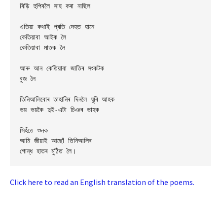
বিড়ি হুপিবলৈ সাহ কৰা নাছিল

এতিয়া কথাই প্ৰতি দেহত হানে

কেতিয়াবা আইক লৈ

কেতিয়াবা মাতক লৈ

আৰু আন কেতিয়াবা জাতিৰ সংকটক

বুজ লৈ

তিনিআলিবোৰ তাহানিৰ দিনলৈ ঘূৰি আহক

ভয় ভয়কৈ দুই-এটা চিঞৰ ভাহক

সিহঁতে শুনক

আমি জীয়াই আছোঁ তিনিআলিৰ

Click here to read an English translation of the poems.