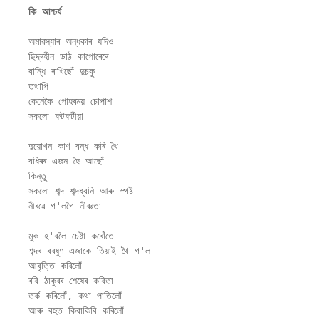
কি আশ্চৰ্য
অমাৱস্যাৰ অন্ধকাৰ যদিও 

ছিদ্ৰহীন ডাঠ কাপোৰেৰে 

বান্ধি ৰাখিছোঁ দুচকু 

তথাপি 

কেনেকৈ পোহৰময় চৌপাশ 

সকলো ফটফটীয়া 

দুয়োখন কাণ বন্ধ কৰি থৈ

বধিৰৰ এজন হৈ আছোঁ 

কিন্তু 

সকলো শব্দ শব্দধ্বনি আৰু স্পষ্ট 

নীৰৱে গ'লগৈ নীৰৱতা 

মুক হ'বলৈ চেষ্টা কৰোঁতে

শব্দৰ বৰষুণ এজাকে তিয়াই থৈ গ'ল 

আবৃত্তি কৰিলোঁ 

ৰবি ঠাকুৰৰ শেষেৰ কবিতা 

তৰ্ক কৰিলোঁ, কথা পাতিলোঁ 

আৰু বহুত কিবাকিবি কৰিলোঁ 
