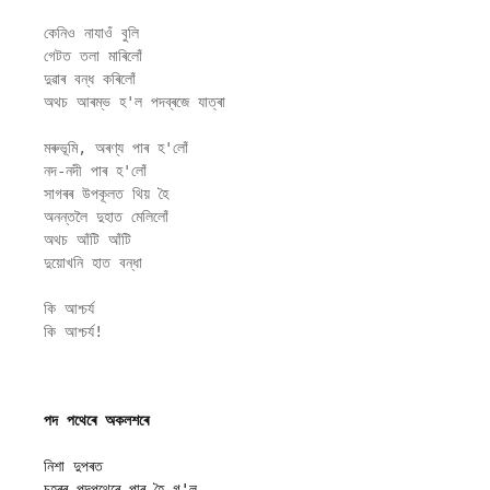
কেনিও নাযাওঁ বুলি 

গেটত তলা মাৰিলোঁ 

দুৱাৰ বন্ধ কৰিলোঁ 

অথচ আৰম্ভ হ'ল পদব্ৰজে যাত্ৰা

মৰুভূমি, অৰণ্য পাৰ হ'লোঁ 

নদ-নদী পাৰ হ'লোঁ

সাগৰৰ উপকূলত থিয় হৈ 

অনন্তলৈ দুহাত মেলিলোঁ

অথচ আঁটি আঁটি 

দুয়োখনি হাত বন্ধা

কি আশ্চৰ্য 

পদ পথেৰে অকলশৰে
নিশা দুপৰত 

চহৰৰ পদপথেৰে পাৰ হৈ গ'ল 
