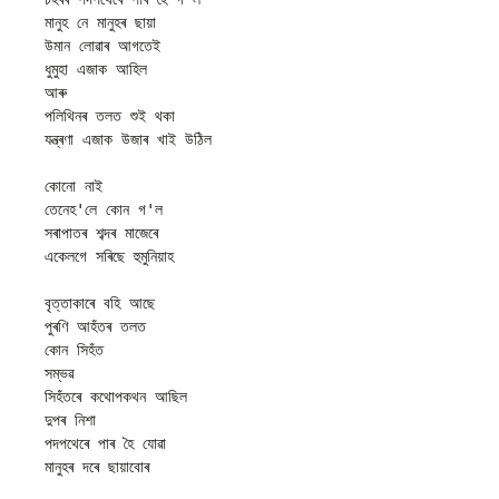
মানুহ নে মানুহৰ ছায়া 

উমান লোৱাৰ আগতেই 

ধুমুহা এজাক আহিল 

আৰু 

পলিথিনৰ তলত শুই থকা 

যন্ত্ৰণা এজাক উজাৰ খাই উঠিল 

কোনো নাই

তেনেহ'লে কোন গ'ল 

সৰাপাতৰ শব্দৰ মাজেৰে 

একেলগে সৰিছে হুমুনিয়াহ 

বৃত্তাকাৰে বহি আছে 

পুৰণি আহঁতৰ তলত 

কোন সিহঁত 

সম্ভৱ 

সিহঁতৰে কথোপকথন আছিল 

দুপৰ নিশা 

পদপথেৰে পাৰ হৈ যোৱা 

মানুহৰ দৰে ছায়াবোৰ 
