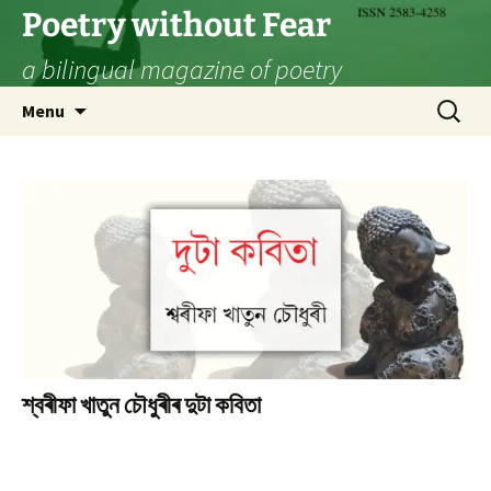
Skip
Poetry without Fear
to
a bilingual magazine of poetry
content
Search
Menu
for:
শ্বৰীফা খাতুন চৌধুৰীৰ দুটা কবিতা