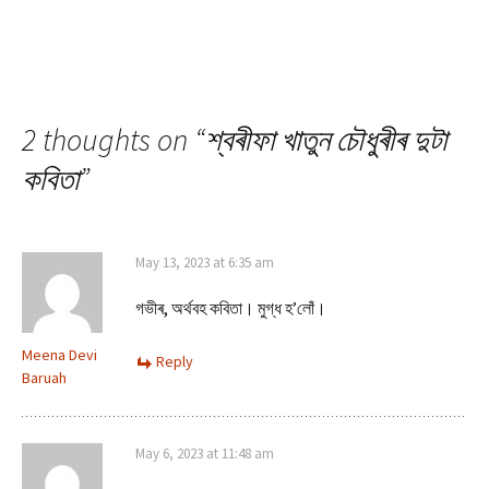
2 thoughts on “
শ্বৰীফা খাতুন চৌধুৰীৰ দুটা
কবিতা
”
May 13, 2023 at 6:35 am
গভীৰ, অৰ্থবহ কবিতা। মুগ্ধ হ’লোঁ।
Meena Devi
Reply
Baruah
May 6, 2023 at 11:48 am