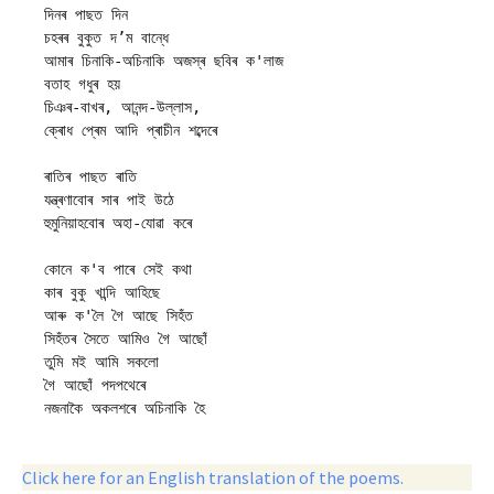
দিনৰ পাছত দিন 

চহৰৰ বুকুত দ’ম বান্ধে 

আমাৰ চিনাকি-অচিনাকি অজস্ৰ ছবিৰ ক'লাজ 

বতাহ গধুৰ হয়

চিঞৰ-বাখৰ, আনন্দ-উল্লাস,  

ক্ৰোধ প্ৰেম আদি প্ৰাচীন শব্দেৰে 

ৰাতিৰ পাছত ৰাতি 

যন্ত্ৰণাবোৰ সাৰ পাই উঠে 

হুমুনিয়াহবোৰ অহা-যোৱা কৰে 

কোনে ক'ব পাৰে সেই কথা 

কাৰ বুকু খান্দি আহিছে

আৰু ক'লৈ গৈ আছে সিহঁত  

সিহঁতৰ সৈতে আমিও গৈ আছোঁ 

তুমি মই আমি সকলো 

গৈ আছোঁ পদপথেৰে 

Click here for an English translation of the poems.