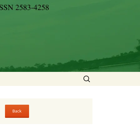
Search
for: