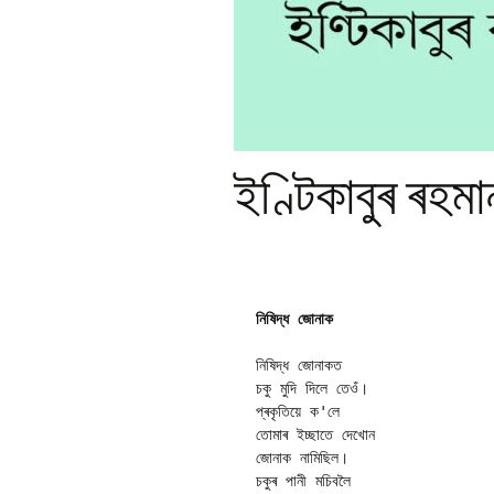
Pr
Bi
Ka
Hi
P
Ga
Ma
ইণ্টিকাবুৰ ৰহম
Gi
P
Ar
নিষিদ্ধ জোনাক
নিষিদ্ধ জোনাকত 

চকু মুদি দিলে তেওঁ।

প্ৰকৃতিয়ে ক'লে

তোমাৰ ইচ্ছাতে দেখোন

জোনাক নামিছিল।

চকুৰ পানী মচিবলৈ
