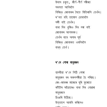
উদাস চকুত, জীৰ্ণ-শীৰ্ণ শৰীৰত 

সবলতা আনিবলৈ

নিষিদ্ধ জোনাকৰ সৈতে মিতিৰালি তেওঁৰ।

ৰ'দত বহি তামোল চোবাবলৈ

সঙ্গী নাই তেওঁৰ।

বাধা দিব খুজিও দিব পৰা নাই

জোনাকৰ আগমনক।

তেওঁৰ বাবে অসাৰ সূৰ্য

নিষিদ্ধ জোনাকত ওমলিবলৈ

বাধ্য তেওঁ।

ৰ'দে পোৰা মানুহজন
হালধীয়া ৰ'দে পিঠি পোৰা

মানুহজন বৰ অকলশৰীয়া হৈ পৰিছে।

জেং-জাবৰৰ মাজেৰে ঘূৰি ফুৰোতে  

কাঁইটৰ আঁচোৰেও বাধা দিব নোৱাৰা

মানুহজনে

চিঞৰি উঠিছে।

উত্তাপে আমনি কৰিলেও 
