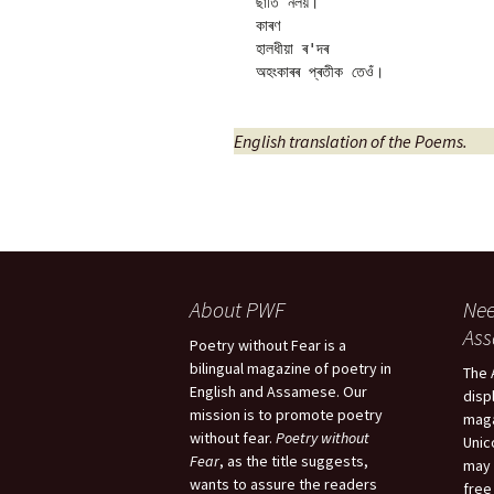
ছাতি নলয়।

কাৰণ

হালধীয়া ৰ'দৰ

English translation of the Poems.
About PWF
Nee
As
Poetry without Fear is a
bilingual magazine of poetry in
The 
English and Assamese. Our
disp
mission is to promote poetry
maga
without fear.
Poetry without
Unic
Fear
, as the title suggests,
may 
wants to assure the readers
free