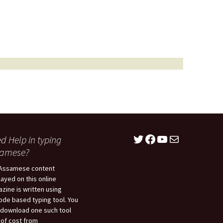
Twitter
Facebook
YouTube
Mail
d Help in typing
samese?
Assamese content
layed on this online
zine is written using
ode based typing tool. You
download one such tool
 of cost from