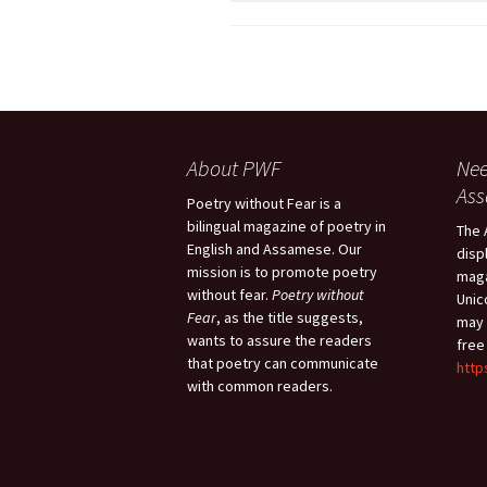
Pr
Bi
Ka
Hi
P
Ga
Ma
About PWF
Nee
As
Poetry without Fear is a
Gi
bilingual magazine of poetry in
P
The 
English and Assamese. Our
disp
mission is to promote poetry
maga
Ar
without fear.
Poetry without
Unic
Fear
, as the title suggests,
may 
wants to assure the readers
free
that poetry can communicate
http
with common readers.