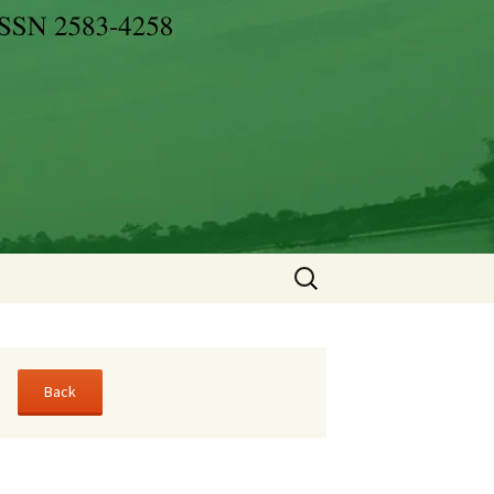
Search
for: