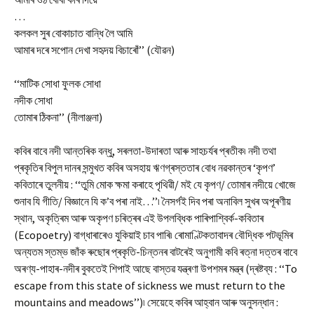
…
কলকল সুৰ বোকাচাত বান্ধি লৈ আমি
আমাৰ দৰে সপোন দেখা সহৃদয় বিচাৰোঁ’’ (যৌৱন)
‘‘মাটিক সোধা ফুলক সোধা
নদীক সোধা
তোমাৰ ঠিকনা’’ (নীলাঞ্জনা)
কবিৰ বাবে নদী আন্তৰিক বন্ধু, সৰলতা-উদাৰতা আৰু সাহচৰ্যৰ প্ৰতীক৷ নদী তথা
প্ৰকৃতিৰ বিপুল দানৰ সন্মুখত কবিৰ অসহায় ঋণগ্ৰস্ততাৰ বোধ নৱকান্তৰ ‘কৃপণ’
কবিতাৰে তুলনীয় : ‘‘তুমি মোক ক্ষমা কৰাহে পৃথিৱী/ মই যে কৃপণ/ তোমাৰ নদীয়ে খোজে
শুনাব যি গীতি/ বিজ্ঞানে যি ক’ব পৰা নাই…’’৷ নৈসৰ্গই দিব পৰা অনাবিল সুখৰ অপূৰণীয়
স্থান, অকৃত্ৰিম আৰু অকৃপণ চৰিত্ৰৰ এই উপলব্ধিক পাৰিপাশ্বিৰ্ক-কবিতাৰ
(Ecopoetry) বাগ্‌ধাৰাৰেও যুকিয়াই চাব পাৰি৷ ৰোমাণ্টিকতাবাদৰ বৌদ্ধিক পটভূমিৰ
অন্যতম স্তম্ভ জাঁক ৰুছোৰ প্ৰকৃতি-চিন্তনৰ বাটৰেই অনুগামী কবি ৰত্না দত্তৰ বাবে
অৰণ্য-পাহাৰ-নদীৰ বুকতেই শিপাই আছে বাস্তৱ যন্ত্ৰণা উপশমৰ মন্ত্ৰ (দ্ৰষ্টব্য : ‘‘To
escape from this state of sickness we must return to the
mountains and meadows’’)৷ সেয়েহে কবিৰ আহ্বান আৰু অনুসন্ধান :