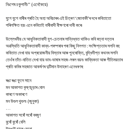
নিঃশেষ চকুপানী৷’’ (এনেকৈয়ে)
যুগে যুগে নাৰীৰ প্ৰতি হৈ অহা অবিচাৰৰ এই চিত্ৰণ ‘জোনাকী’ৰ দৰে কবিতাতো
পৰিলক্ষিত হয়৷ এনে কবিতাই নাৰীবাদী বীক্ষণৰো দাবী কৰে৷
উল্লেখনীয় যে আধুনিকতাবাদী যুগ-চেতনাৰ সান্নিধ্যত থাকিও কবি ৰত্না দত্তৰ
অৱস্থিতি আধুনিকতাবাদী কাব্য-পৰম্পৰাৰ পৰা কিছু নিলগত : সংক্ষিপ্ততাৰ সলনি বহু
কবিতাত দেখা যায় অপ্ৰয়োজনীয় বিস্তাৰ আৰু পুনৰোক্তি, বুদ্ধিদীপ্ত কথনৰ সলনি
তেওঁৰ তাঁত-বাতিত দেখা যায় ভাব-ভাষাৰ সহজ-সৰল বয়ন৷ কাব্যিকতা আৰু গীতিময়তাৰ
প্ৰতি কবিৰ সহজাত আকৰ্ষণৰ দুটিমান উদাহৰণ এনেধৰণৰ:
ৰঙা ৰঙা ফুলে সানে
মন আকাশত কৃষ্ণচূড়াৰ বোল
কাৰণে অকাৰণে
মন উগুল থুগুল৷ (জুনুকা)
…
আকাশত সৰোঁ সৰোঁ বৰষুণ
বুৰোঁ বুৰোঁ বেলি
উদঙাই চালে হেনো