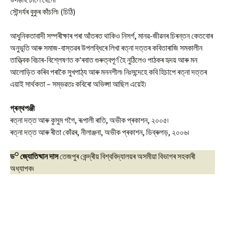
সৌন্দৰ্যৰ বুকুৰ কাঁচলি৷ (চিঠি)
আধুনিকতাবাদী সম্পৰীক্ষাৰ পৰা আঁতৰত থাকিও নিসৰ্গ, মানৱ-জীৱনৰ চিৰন্তন কেতবোৰ
অনুভূতি আৰু সমাজ-বাস্তৱৰ উপলব্ধিৰে লিখা ৰত্না দত্তৰ কবিতাৰাজি সমকালীন
তাত্ত্বিক বিচাৰ-বিশ্লেষণত ক’ৰবাত গুৰুত্বপূৰ্ণ হৈ নুঠিলেও পাঠকৰ হৃদয় আৰু মন
আলোড়িত কৰিব পৰাকৈ সুখপাঠ্য আৰু মননশীল৷ নিঃসন্দেহে কবি হিচাপে ৰত্না দত্তৰ
এয়াই সাৰ্থকতা – সম্ভৱতঃ কবিৰো অভিপ্সা আছিল এয়েই৷
গ্ৰন্থপঞ্জী
ৰত্না দত্ত আৰু কুসুম গগৈ, ৰূপালী ৰাতি, অভীক প্ৰকাশন, ২০০৫৷
ৰত্না দত্ত আৰু ৰীতা কোঁৱৰ, নীলাঞ্জনা, অভীক প্ৰকাশন, ডিব্ৰুগড়, ২০০৬৷
੦
ড
জ্যোতিষ্মান দাস
তেজপুৰ কেন্দ্ৰীয় বিশ্ববিদ্যালয়ৰ অসমীয়া বিভাগৰ সহকাৰী
অধ্যাপক৷