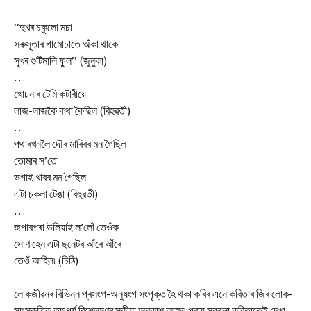
‘‘দুখৰ চকুলো মচা
সৰুসূতাৰ গামোচাতে অঁকা থাকে
সুখৰ গুটিমালি ফুল’’ (জুনুকা)
…
খোচনাৰ টেমি কটাৰীয়ে
লাজ-লাজকৈ কথা কৈছিল (বিহুৱতী)
…
পথাৰখনলৈ দৌৰ মাৰিবৰ মন গৈছিল
তোমাৰ স’তে
ভগাই খাবৰ মন গৈছিল
এটা চকলা টেঙা (বিহুৱতী)
…
জপাৰপৰা উলিয়াই ল’লোঁ তেওঁক
সোণ হেন এটা ছনেটৰ আঁৰে আঁৰে
তেওঁ আহিল৷ (চিঠি)
লোকজীৱনৰ বিভিন্ন প্ৰসংগ-অনুষংগ সংপৃক্ত হৈ থকা কবিৰ এনে কবিতাৰাজিৰ লোক-
সাংস্কৃতিক তাৎপৰ্য বিশ্লেষণৰ সুকীয়া অৱকাশ আছে৷ প্ৰায় সকলো কবিতাতেই দেখা