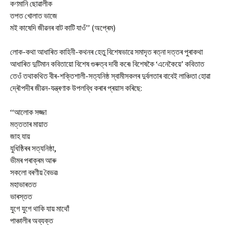
কণমানি ছোৱালীক
তপত খোলাত ভাজে
মই কাষেদি জীৱনৰ বাট কাটি যাওঁ’’ (অপ্ৰেম)
লোক-কথা আধাৰিত কাহিনী-কথনৰ হেতু বিশেষভাৱে সমাদৃত ৰত্না দত্তৰ পুৰাকথা
আধাৰিত দুটিমান কবিতায়ো বিশেষ গুৰুত্ব দাবী কৰে৷ বিশেষকৈ ‘এনেকৈয়ে’ কবিতাত
তেওঁ তথাকথিত বীৰ-শক্তিশালী-সত্যনিষ্ঠ স্বামীসকলৰ দুৰ্বলতাৰ বাবেই লাঞ্চিতা হোৱা
দ্ৰৌপদীৰ জীৱন-যন্ত্ৰণাক উপলব্ধি কৰাৰ প্ৰয়াস কৰিছে:
‘‘আলোক সজ্জা
মত্ততাৰ মায়াত
জাহ যায়
যুধিষ্ঠিৰৰ সত্যনিষ্ঠা,
ভীমৰ পৰাক্ৰম আৰু
সকলো বৰণীয় বৈভৱ৷
মহাভাৰতত
ভাৰস্তত
যুগে যুগে থাকি যায় মাথোঁ
পাঞ্চালীৰ অব্যক্ত