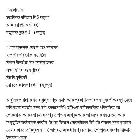
‘‘আঁহাচোন
ডাষ্টবিনত দলিয়াই দিওঁ যন্ত্ৰণা
আৰু বৰ্ষাৰণ্যত গা ধুই
নতুনকৈ জন্ম লওঁ’’ (বৰষুণ)
……………………….
‘‘মোৰ সৰু সৰু সেউজ সপোনবোৰক
হাত ধৰি ধৰি খোজ কঢ়াবলৈ
বিশাল নীলচীয়া সপোনটোৰ তলত
এখন মাটিয়া ৰঙৰ পৃথিৱী
বিচাৰি ফুৰিছোঁ
দোকমোকালিৰপৰাই৷’’ (স্বপ্ন)
আধুনিকতাবাদী কবিতাৰ বুদ্ধিদীপ্ত নিৰ্মাণ আৰু প্ৰকাশভংগীৰ পৰা দূৰৱৰ্তী অৱস্থানেৰে
কবি ৰত্না দত্তই সৰল ভাব-ভাষাৰে লিখি উলিওৱা কবিতাৰাজিত পৰিলক্ষিত হয়
লোকজীৱন আৰু লোকভাষাৰ প্ৰতি গভীৰ আগ্ৰহ আৰু আকৰ্ষণ৷ কবিৰ চেতনা আৰু
অনুভূতিৰ বাৰ্তাবাহক প্ৰতীক-উপমা হিচাপে লোকজীৱনৰ বিবিধ উপাদানৰ সঘন ব্যৱহাৰ
তেওঁৰ কবিতাত বিদ্যমান৷ এই আগ্ৰহ-আকৰ্ষণৰ প্ৰকাশ হিচাপে তুলি ধৰিব পৰা দুটিমান
উদাহৰণ হৈছে :