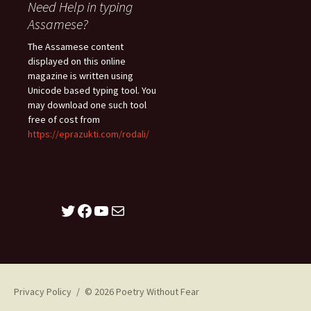
Need Help in typing
Assamese?
The Assamese content
displayed on this online
magazine is written using
Unicode based typing tool. You
may download one such tool
free of cost from
https://eprazukti.com/rodali/
Twitter
Facebook
YouTube
Mail
Privacy Policy
© 2026 Poetry Without Fear