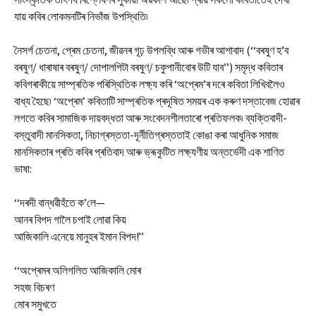
যায় কবিৰ লোকমনটিৰ নিভাঁজ উপস্থিতি৷
নৈসৰ্গ চেতনা, প্ৰেম চেতনা, জীৱনৰ গূঢ় উপলব্ধি আৰু গভীৰ আশাবাদ (‘‘বৰষুণ হ’ব
বৰষুণ/ ধাৰাষাৰ বৰষুণ/ দোপালপিটা বৰষুণ/ চকুপানীবোৰ উটি যাব’’) সমৃদ্ধ কবিতাৰ
কবিগৰাকীয়ে সাম্প্ৰতিক পৰিস্থিতিক লক্ষ্য কৰি ‘অপ্ৰেম’ৰ দৰে কবিতা লিখিবলৈও
বাধ্য হৈছে৷ ‘অপ্ৰেম’ কবিতাটি সাম্প্ৰতিক প্ৰদূষিত সময়ৰ এক কৰুণ দস্তাবেজ হোৱাৰ
লগতে কবিৰ সামাজিক দায়বদ্ধতা আৰু সংবেদনশীলতাৰো প্ৰতিফলক৷ ব্যক্তিবাদী-
বস্তুবাদী মানসিকতা, নিচাগ্ৰস্ততা-দূৰ্নীতিগ্ৰস্ততাই কোঙা কৰা আধুনিক সমাজ
মানসিকতাৰ প্ৰতি কবিৰ প্ৰতিবাদ আৰু ভ্ৰূকুটিত লক্ষ্যণীয় অন্তৰ্ভেদী এক শাণিত
ভাষা:
‘‘দৰদী বান্ধৱীহঁতে ক’লে—
আনৰ বিপদ গালৈ চপাই লোৱা কিয়
আজিকালি এনেয়ে মানুহৰ ইমান বিপদ!’’
‘‘অপ্ৰেমৰ অলিগলিত আজিকালি মোৰ
সহজ বিচৰণ
মোৰ সমুখতে