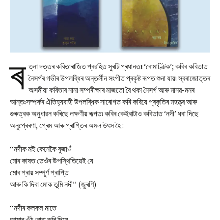
ৰ
ত্না দত্তৰ কবিতাৰাজিত প্ৰৱহিত সুৰটি প্ৰধানতঃ ‘ৰোমাণ্টিক’; কবিৰ কবিতাত
নৈসৰ্গৰ গভীৰ উপলব্ধিৰ অন্তৰ্লীন সংগীত প্ৰকৃষ্ট ৰূপত শুনা যায়৷ স্বৰাজোত্তৰ
অসমীয়া কবিতাৰ নানা সম্পৰীক্ষাৰ মাজতো বৈ থকা নৈসৰ্গ আৰু মানৱ-মনৰ
আন্তঃসম্পৰ্কৰ ঐতিহ্যবাহী উপলব্ধিক সাৰোগত কৰি কবিয়ে প্ৰকৃতিৰ মহত্ত্ব আৰু
গুৰুত্বক অনুধাৱন কৰিছে লক্ষণীয় ৰূপত৷ কবিৰ কেইবাটাও কবিতাত ‘নদী’ ধৰা দিছে
অনুপ্ৰেৰণা, প্ৰেম আৰু প্ৰাপ্তিৰ অমল উৎস হৈ :
‘‘নদীক মই কেনেকৈ বুজাওঁ
মোৰ কাষত তেওঁৰ উপস্থিতিয়েই যে
মোৰ প্ৰায় সম্পূৰ্ণ প্ৰাপ্তি
আৰু কি দিবা মোক তুমি নদী’’ (জুৰণি)
‘‘নদীৰ কলকল মাতে
আমাৰ ওঁঠ বোবা কৰি দিয়ে