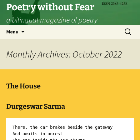
Skip
Poetry without Fear
to
a bilingual magazine of poetry
content
Search
Menu
for:
Monthly Archives: October 2022
The House
Durgeswar Sarma
There, the car brakes beside the gateway

And awaits in unrest.
