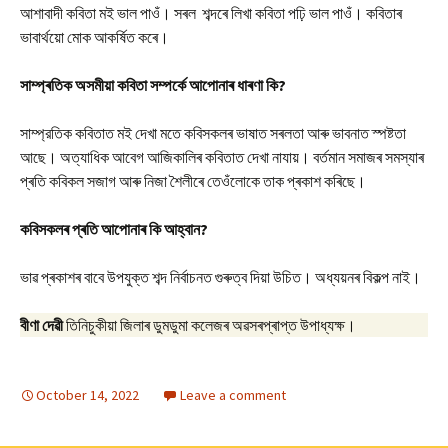
আশাবাদী কবিতা মই ভাল পাওঁ। সৰল শব্দৰে লিখা কবিতা পঢ়ি ভাল পাওঁ। কবিতাৰ
ভাবাৰ্থয়ো মোক আকৰ্ষিত কৰে।
সাম্প্ৰতিক অসমীয়া কবিতা সম্পৰ্কে আপোনাৰ ধাৰণা কি?
সাম্প্রতিক কবিতাত মই দেখা মতে কবিসকলৰ ভাষাত সৰলতা আৰু ভাবনাত স্পষ্টতা
আছে। অত্যাধিক আবেগ আজিকালিৰ কবিতাত দেখা নাযায়। বৰ্তমান সমাজৰ সমস্যাৰ
প্ৰতি কবিকল সজাগ আৰু নিজা শৈলীৰে তেওঁলোকে তাক প্ৰকাশ কৰিছে।
কবিসকলৰ প্ৰতি আপোনাৰ কি আহ্বান?
ভাৱ প্ৰকাশৰ বাবে উপযুক্ত শব্দ নিৰ্বাচনত গুৰুত্ব দিয়া উচিত। অধ্যয়নৰ বিকল্প নাই।
বীণা দেৱী
তিনিচুকীয়া জিলাৰ ডুমডুমা কলেজৰ অৱসৰপ্ৰাপ্ত উপাধ্যক্ষ।
October 14, 2022
Leave a comment