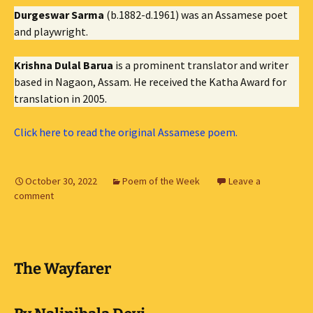
Durgeswar Sarma
(b.1882-d.1961) was an Assamese poet
and playwright.
Krishna Dulal Barua
is a prominent translator and writer
based in Nagaon, Assam. He received the Katha Award for
translation in 2005.
Click here to read the original Assamese poem.
October 30, 2022
Poem of the Week
Leave a
comment
The Wayfarer