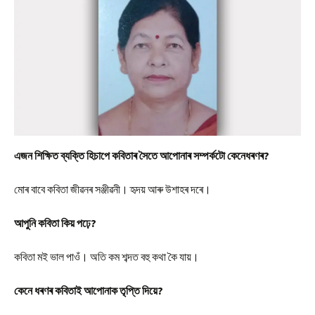
এজন শিক্ষিত ব্যক্তি হিচাপে কবিতাৰ সৈতে আপোনাৰ সম্পৰ্কটো কেনেধৰণৰ?
মোৰ বাবে কবিতা জীৱনৰ সঞ্জীৱনী। হৃদয় আৰু উশাহৰ দৰে।
আপুনি কবিতা কিয় পঢ়ে?
কবিতা মই ভাল পাওঁ। অতি কম শব্দত বহু কথা কৈ যায়।
কেনে ধৰণৰ কবিতাই আপোনাক তৃপ্তি দিয়ে?