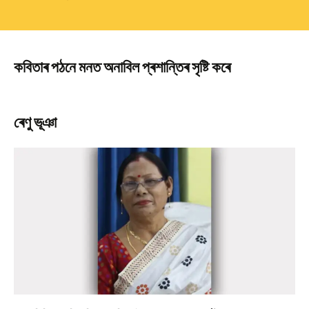
কবিতাৰ পঠনে মনত অনাবিল প্ৰশান্তিৰ সৃষ্টি কৰে
ৰেণু ভূঞা