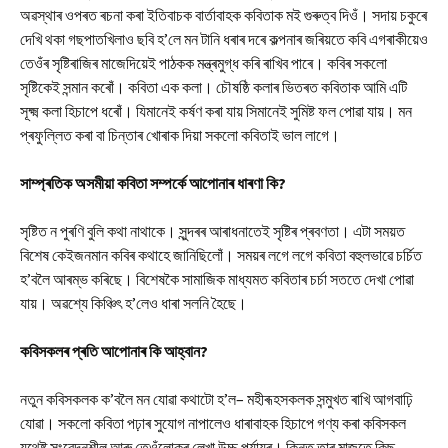
অৱস্থাৰ ওপৰত ৰচনা কৰা ইতিবাচক বাৰ্তাবাহক কবিতাক মই গুৰুত্ব দিওঁ। সদায় চকুৰে
দেখি থকা গছপাতখিলাও ছবি হ’লে মন টানি ধৰাৰ দৰে কল্পনাৰ জৰিয়তে কবি এগৰাকীয়েও
তেওঁৰ সৃষ্টিৰাজিৰ মাজেদিয়েই পাঠকক মন্ত্ৰমুগ্ধ কৰি ৰাখিব পাৰে। কবিৰ সকলো
সৃষ্টিকেই সন্মান কৰোঁ। কবিতা এক কলা। চৌষষ্ঠি কলাৰ ভিতৰত কবিতাক আমি এটি
সূক্ষ্ম কলা হিচাপে ধৰোঁ। যিমানেই কৰ্ষণ কৰা যায় সিমানেই সুমিষ্ট ফল পোৱা যায়। মন
প্ৰফুল্লিত কৰা বা চিন্তাৰ খোৰাক দিয়া সকলো কবিতাই ভাল লাগে।
সাম্প্ৰতিক অসমীয়া কবিতা সম্পৰ্কে আপোনাৰ ধাৰণা কি?
সৃষ্টিত ন পুৰণি বুলি কথা নাথাকে। সুন্দৰৰ আৰাধনাতেই সৃষ্টিৰ প্ৰবণতা। এটা সময়ত
বিশেষ কেইজনমান কবিৰ কথাহে জানিছিলোঁ। সময়ৰ লগে লগে কবিতা বহুলভাৱে চৰ্চিত
হ’বলৈ আৰম্ভ কৰিছে। বিশেষকৈ সামাজিক মাধ্যমত কবিতাৰ চৰ্চা সততে দেখা পোৱা
যায়। অৱশ্যে কিঞ্চিৎ হ’লেও ধাৰা সলনি হৈছে।
কবিসকলৰ প্ৰতি আপোনাৰ কি আহ্বান?
নতুন কবিসকলক ক’বলৈ মন যোৱা কথাটো হ’ল– মহীৰূহসকলক সন্মুখত ৰাখি আগবাঢ়ি
যোৱা। সকলো কবিতা পঢ়াৰ সুযোগ নাপালেও ধাৰাবাহক হিচাপে গণ্য কৰা কবিসকল
যথেষ্ট সংবেদনশীল আৰু তেওঁলোকৰ লেখা উচ্চ পৰ্যায়ৰ। কিন্তু তাৰ মাজতে কিছু