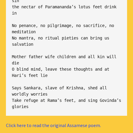
sin

the nectar of Paramananda’s lotus feet drink 
in

No penance, no pilgrimage, no sacrifice, no 
meditation

No mantra, no ritual pieties can bring us 
salvation

Mother father wife children and all kin will 
die

O blind mind, leave these thoughts and at 
Hari’s feet lie

Says Sankara, slave of Krishna, shed all 
worldly worries

Take refuge at Rama’s feet, and sing Govinda’s 
Click here to read the original Assamese poem.