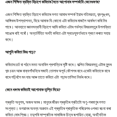
এজন শিক্ষিত ব্যক্তি হিচাপে কবিতাৰ সৈতে আপোনাৰ সম্পৰ্কটো কেনেধৰণৰ?
এজন শিক্ষিত ব্যক্তি হিচাপে কবিতাৰ লগত আমাৰ সম্পৰ্ক ইয়াৰ গতিময়তা, শব্দশৃঙ্খল,
আঙ্গিকৰ উপস্থাপনত, যিয়ে আমাক যি কোনো এটা কবিতাৰ মাজলৈ আৰ্কষণ কৰি নিব
পাৰে। আনহাতে জ্ঞানসন্ধানী হিচাপে আমি কবিতা এটাৰ গৰ্ভস্থ বিষয়বস্তুৰ উপলব্ধিত
সাঙোৰ খাই পৰোঁ। অন্তৰ্নিহিত অৰ্থই কবিতা এটা স্বতঃস্ফূৰ্তভাবে গ্ৰহণ কৰাত সহায়
কৰে।
আপুনি কবিতা কিয় পঢ়ে?
কবিতাৰ চৰ্চা বা পঠনে মনত অনাবিল প্ৰশান্তিৰ সৃষ্টি কৰে। কল্পিত বিষয়বস্তু এটাক সুন্দৰ
শব্দ চয়ন আৰু বাক্যগাঁথনিৰে সজাই তোলাৰ অপূৰ্ব কৌশলৰ বাবে একেটা কবিতাকে বাৰে
বাৰে পঢ়িবলৈ মন যায় আৰু তাতে কবিতা এটা পঢ়াৰ তাগিদা নিৰ্ভৰ কৰে।
কেনে ধৰণৰ কবিতাই আপোনাক তৃপ্তি দিয়ে?
প্ৰকৃতি অনুপম, অজৰ অমৰ। মানুহৰ জীৱন প্ৰকৃতিৰ প্ৰতিটো অণু-পৰমাণুৰ লগত
সংপৃক্ত। ভগৱানৰ অনন্য অৱদান এই প্ৰকৃতিৰ প্ৰাকৃতিক পৰিৱেশৰ ওপৰত ৰচনা কৰা
কবিতা মোৰ প্ৰিয়। তদুপৰি সাম্প্ৰতিক সামাজিক চিত্ৰ ৰূপায়িত হোৱা, অৰ্থনৈতিক