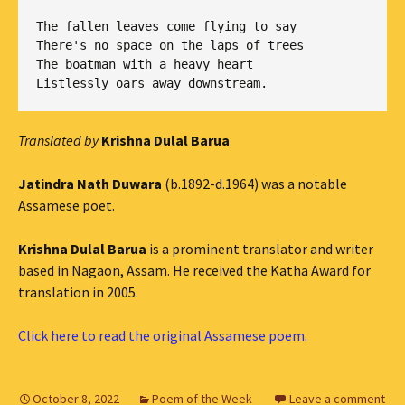
The fallen leaves come flying to say

There's no space on the laps of trees

The boatman with a heavy heart

Listlessly oars away downstream.
Translated by
Krishna Dulal Barua
Jatindra Nath Duwara
(b.1892-d.1964) was a notable
Assamese poet.
Krishna Dulal Barua
is a prominent translator and writer
based in Nagaon, Assam. He received the Katha Award for
translation in 2005.
Click here to read the original Assamese poem.
October 8, 2022
Poem of the Week
Leave a comment