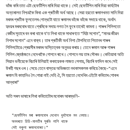
ভাঁজ কৰি তাত‌ এটা ছেফটিপিন মাৰি দিয়া থাকে। সেই ছেফটিপিন মাৰি দিয়া কাৰ্যটোৰ
অন্তৰালত নিশ্চয়কৈ কিবা এক প্ৰতীকী অৰ্থ আছে। সেয়া হয়তো ৰুমালখনত সানি দিয়া
মৰমৰ প্ৰতীক ফুলতেলৰ গোন্ধটো যাতে ৰুমালৰ ভাঁজে ভাঁজে সদায়ে থাকে, অৰ্থাৎ
হৃদয়ৰ মৰমবোৰ যাতে প্ৰেমিকে সদায় লগত লৈ ফুৰে তাৰেই কামনা। গাৰুৰ গিলিপতো
বেজীৰ সূতাৰে বন কৰা থাকে য’ত লিখা থাকে সাধাৰণতে “মিঠা সপোন”, “মানৱ জীৱন
নিশাৰ সপোন” এনে বাক্য। তাৰ প্ৰতীকী অৰ্থ নিশা টোপনিতো শিতানৰ গাৰুৰ
গিলিপটোৱে প্ৰেয়সীৰ মৰমৰ অস্তিত্বক অনুভৱ কৰায়। তেনে ৰুমাল আৰু গাৰুৰ
গিলিপ জ্যেষ্ঠজনে নেদেখাকৈ গোপনে ৰাখে। গোপনে লয় তাৰ সৌৰভ। কেতিয়াবা অতি
সিয়ান ভনীয়েকে বিচাৰি উলিয়াই ককায়েকক লাজত পেলায়, বিচাৰি ফাদিল কৰে সেই
উৰহী গছৰ ওৰ। সেয়ে তেনে বাস্তৱ অভিজ্ঞতা নথকাসকলক কবিয়ে কৈছে–“এনে
ৰুমাল যি কাহানিও লৈ পোৱা নাই দেহি ঐ, সি হয়তো নেদেখিব এইটো কবিতাৰ শোকৰ
আন্ধাৰ!”
অতি সৰল ভাষাৰে লিখা কবিতাটোৰ মনোৰম আৰম্ভণি–
"ছেফটিপিন মৰা ৰুমালবোৰ দেখোন ধুবলৈকে মন নেযায়।
অনবৰতে চিচি-মালতীৰ সুৰভি লাগি থাকে
সেই শুকুলা ৰুমালবোৰত।"