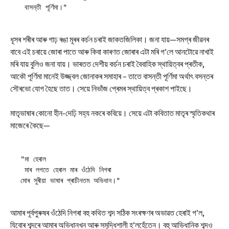
 বাসন্তী পূৰ্ণিমা।"
ধূসৰ শৰীৰ আৰু গাঢ় ৰঙা মূৰৰ কৰ্চন চৰাই জাকতজিলিকা। জনা যায়—সমগ্ৰ জীৱনৰ
বাবে এই চৰায়ে জোৰা পাতে আৰু কিবা কাৰণত জোৰাৰ এটা মৰি গ’লে আনটোৱে নাখাই
মৰি যায় বুলিও জনা যায়। ভাৰতত দেশীয় কৰ্চন চৰাই বৈবাহিক স্থায়িত্বৰ প্ৰতীক,
আকৌ পূৰ্ণিমা মানেই উজ্জ্বল জোনাকৰ সমাহাৰ – তাতে বাসন্তী পূৰ্ণিমা অৰ্থাৎ বসন্তৰ
সৌৰভো যোগ হৈছে তাত। সেয়ে নিভাঁজ প্ৰেমৰ স্থায়িত্ব প্ৰকাশ পাইছে।
মাতৃভাষাৰ কোনো হীন-দেঢ়ি সহ্য নকৰে কবিয়ে। সেয়ে এটা কবিতাত মাতৃৰ স্মৃতিকথাৰ
মাজেৰে কৈছে—
"মা হেৰাল
 মাৰ লগতে হেৰাল মাৰ ওঁঠেদি নিগৰা
মোৰ সুৰীয়া ভাষাৰ প্ৰাচীনতম অভিধান।"
আমাৰ পূৰ্বপুৰুষৰ ওঁঠেদি নিগৰা বহু কথিত শব্দ সঠিক সংৰক্ষণৰ অভাৱত হেৰাই গ’ল,
যিবোৰ শব্দৰে আমাৰ অভিধানখন আৰু সমৃদ্ধিশালী হ’লহেঁতেন। বহু আভিধানিক শব্দও