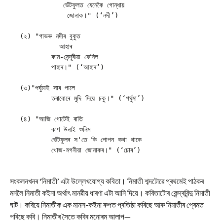
           ভেঁটফুলত যেনেকৈ গোন্ধায় 
            জোনাক।" (‘নদী’)
(২) "গাভৰু নদীৰ বুকুত
          আহাৰ
	কাম-সেন্দূৰীয়া ফেনিল
	পাহাৰ।" (‘আহাৰ’)
(৩)"পৰ্ঘুমাই সাৰ পালে 
	তৰাবোৰে মুদি দিয়ে চকু।" (‘পৰ্ঘুমা’)
(৪) "আজি গোটেই ৰাতি
	কাণ উনাই শুনিম
	ভেঁটফুলৰ স'তে কি গোপন কথা থাকে 
	খোজ-মগনীয়া জোনাকৰ।" (‘চোৰ’)
সংকলনখনৰ ‘নিমাতী’ এটা উল্লেখযোগ্য কবিতা। নিমাতী শব্দটোৱে প্ৰথমেই পাঠকৰ
মনলৈ নিমাতী কইনা অৰ্থাৎ মানৱীয় ধাৰণা এটা আনি দিয়ে। কবিতাটোৰ কেন্দ্ৰবিন্দু নিমাতী
ঘাট। কবিয়ে নিমাতীক এক মানস-কইনা ৰুপত প্ৰতিষ্ঠা কৰিছে আৰু নিমাতীৰ প্ৰেমত
পৰিছে কবি। নিমাতীৰ সৈতে কবিৰ মনোৰম আলাপ—