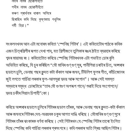
নদীৰ নামৰ ছোৱালীহঁতে
পখীৰ নামৰ ছোৱালীহঁতে
কৰুণ প্ৰাৰ্থনাৰ ধাৰাল অসিৰে
ছিৰাছিৰ কৰি দিছে কৃষ্ণকায় গধূলিৰ
গৰ্বী হিয়া।"
সংকলনখনৰ আন এটা মনোৰম কবিতা ‘স্পেনিছ গিটাৰ’। এই কবিতাটোৰ পাঠকে কবিক
এজন চিত্ৰশিল্পীৰ ৰূপত দেখা পাব, যত শিল্পীজনে তুলিকাৰ ৰঙৰ ঠাইত ব্যৱহাৰ কৰিছে
শব্দৰ মায়াময় ৰং। কবিতাটোত কবিয়ে স্পেনিছ গিটাৰখনক এটা গভাইত চোৰ বুলি
অভিহিত কৰিছে, যি চুৰ কৰিছিল “মৌ মাখিৰ গুণ্ গুণ্ সুৰ, পানীপিয়া চৰাইৰ চিত, অপ্সৰাৰ
ছডালে চুলি, ভেনাছ গছৰ কুন্দত কটা কঁকাল আৰু জঘন, টিউলিপ ফুলৰ গীত, কাঁচিজোনৰ
জুই লগতে গাৰ্চিয়া লৰকাৰ ফুল-আলসুৱা হৃদয় আৰু সপোন”। আৰু সেই সমস্ত
সম্ভাৰে সমৃদ্ধ চোৰটোৱে “তাৰ মৌ গুণগুণ অপৰূপ গানে/ শুৱাই দিয়ে সংগোপনে/
হৃদয় চকীৰ সিয়ান চিপাহী”কো।
কবিয়ে অপ্সৰাৰ ছডালে চুলিৰে গিটাৰৰ ছডাল তাঁৰক, আৰু ভেনাছ গছৰ কুন্দত-কটা কঁকাল
আৰু জঘনৰে গিটাৰৰ দেহ-অৱয়বক চকুৰ আগত দাঙি ধৰিছে। মৌমাখিৰ গুণ্ গুণ্ সুৰে
গিটাৰৰ তাঁৰৰ ঝংকাৰক বৰ্ণনা কৰিছে। সেই গিটাৰখন যে স্পেনিছ গিটাৰ তাৰো ইংগিত
দিছে স্পেনিছ কবি গাৰ্চিয়া লৰকাৰ প্ৰসংগৰে। কবি লৰকাৰ অতি প্ৰিয় আছিল গিটাৰ।