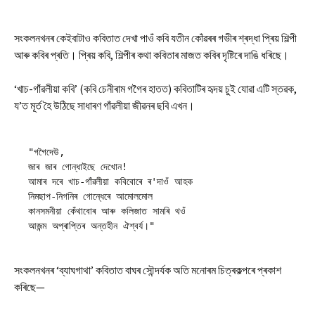
সংকলনখনৰ কেইবাটাও কবিতাত দেখা পাওঁ কবি যতীন কোঁৱৰৰ গভীৰ শ্ৰদ্ধা প্ৰিয় শিল্পী
আৰু কবিৰ প্ৰতি। প্ৰিয় কবি, শিল্পীৰ কথা কবিতাৰ মাজত কবিৰ দৃষ্টিৰে দাঙি ধৰিছে।
‘খাচ-গাঁৱলীয়া কবি’ (কবি চেনীৰাম গগৈৰ হাতত) কবিতাটিৰ হৃদয় চুই যোৱা এটি স্তৱক,
য’ত মূৰ্ত হৈ উঠিছে সাধাৰণ গাঁৱলীয়া জীৱনৰ ছবি এখন।
"গগৈদেউ,
জাৰ জাৰ গোন্ধাইছে দেখোন!
আমাৰ দৰে খাচ-গাঁৱলীয়া কবিবোৰে ৰ'দাওঁ আহক
নিমছাপ-নিগনিৰ গোন্ধেৰে আমোলমোল
কানসমনীয়া কেঁথাবোৰ আৰু কলিজাত সামৰি থওঁ
আজন্ম অপ্ৰাপ্তিৰ অন্তহীন ঐশ্বৰ্য।"
সংকলনখনৰ ‘ব্যাঘগাথা’ কবিতাত বাঘৰ সৌন্দৰ্যক অতি মনোৰম চিত্ৰকল্পৰে প্ৰকাশ
কৰিছে—