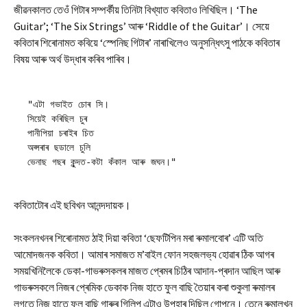
জীৱনকালত তেওঁ গিটাৰ সম্পৰ্কীয় তিনিটা বিখ্যাত কবিতাও লিখিছিল। ‘The
Guitar’; ‘The Six Strings’ আৰু ‘Riddle of the Guitar’। সেয়ে
কবিতাৰ শিৰোনামত কবিয়ে ‘স্পেনিছ গিটাৰ’ নাৰাখিলেও অনুসন্ধিৎসু পাঠকে কবিতাৰ
বিষয় আৰু অৰ্থ উদ্ধাৰ কৰিব পাৰিব।
"এটা গভাইত চোৰ সি।
সিয়েই কৰিছিল চুৰ
পানীপিয়া চৰাইৰ চিত
অপ্সৰাৰ ছডালে চুলি
ভেনাছ গছৰ কুন্দত-কটা কঁকাল আৰু জঘন।"
কবিতাটোৰ এই ছবিখন আনন্দদায়ক।
সংকলনখনৰ শিৰোনামত ঠাই দিয়া কবিতা ‘ছেফটিপিন মৰা ৰুমালবোৰ’ এটি অতি
আমোদজনক কবিতা। আমাৰ সমাজত ম’বাইল ফোন‌ সহজলভ্য হোৱাৰ ঠিক আগৰ
সময়খিনিলৈকে ডেকা-গাভৰুসকলৰ মাজত প্ৰেমৰ চিঠিৰ আদান-প্ৰদান আছিল আৰু
গাভৰুসকলে নিজৰ প্ৰেমিক ডেকাক নিজ হাতে ফুল বাছি তৈয়াৰ কৰা শুকুলা ৰুমালৰ
লগতে নিজ হাতে ফুল বাছি গাৰুৰ গিলিপ এটাও উপহাৰ দিছিল গোপনে। তেনে ৰুমালখন