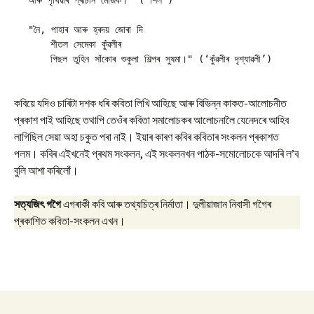
আৰু পৃথিৱীৰ প্ৰাচীন মেজিক।" (‘শিল’)
"নৈ, পাহাৰ আৰু হ্ৰদয় জোৰা দি 
    শীতল সেমেকা কুঁৱলীৰ 
    পিছল তুহিন সাঁকোৰ শুকুলা শিল্পৰ সুষমা।" (‘কুঁৱলীৰ দৃশ্যাৱলী’)
কবিয়ে যদিও চাৰিটা দশক ধৰি কবিতা লিখি আহিছে আৰু বিভিন্ন কাকত-আলোচনীত
প্ৰকাশ পাই আহিছে তথাপি তেওঁৰ কবিতা সমালোচকৰ আলোচনালৈ যেনেদৰে আহিব
লাগিছিল সেয়া অহা চকুত পৰা নাই। ইয়াৰ কাৰণ কবিৰ কবিতাৰ সংকলন প্ৰকাশত
পলম। কবিৰ এইখনেই প্ৰথম সংকলন, এই সংকলনখন পাঠক-সমোলোচকে আদৰি ল’ব
বুলি আশা কৰিলোঁ।
সত্যজিৎ গগৈ
এগৰাকী কবি আৰু তথ্যচিত্ৰ নিৰ্মাতা। দুলীয়াজান নিবাসী গগৈৰ
প্ৰকাশিত কবিতা-সংকলন এখন।