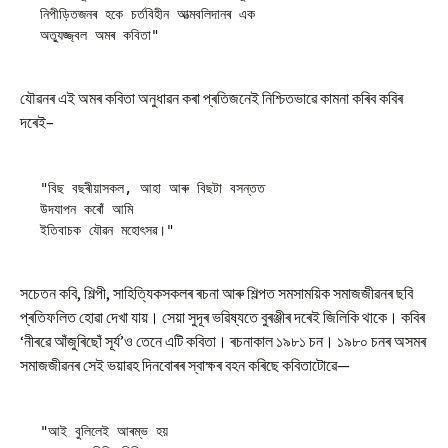
নিপীড়িতজনৰ হকে চৰ্তবিহীন আত্মবলিদানৰ এক
অত্যুজ্জ্বল অমৰ কবিতা"
যৌৱনৰ এই অমৰ কবিতা অনুধাৱন কৰা প্ৰতিজনেই নিশ্চিতভাৱে কামনা কৰিব কবিৰ
দৰেই–
"বিছ বছৰীয়াসকল, আহা আৰু বিছটা বসন্তত
উদযাপন কৰোঁ আমি
ইতিবাচক যৌৱন মহোৎসৱ।"
সচেতন কবি, শিল্পী, সাহিত্যিকসকলৰ ৰচনা আৰু শিল্পত সমসাময়িক সমাজজীৱনৰ ছবি
প্ৰতিফলিত হোৱা দেখা যায়। সেয়া সুদূৰ ভৱিষ্যতে বুৰঞ্জীৰ দৰেই জিলিকি থাকে। কবিৰ
‘নীৰৱে আঁজুৰিছোঁ সূৰ্য’ও তেনে এটি কবিতা। ৰচনাকাল ১৯৮১ চন। ১৯৮০ চনৰ অসমৰ
সমাজজীৱনৰ সেই ভয়াৱহ দিনবোৰৰ স্বাক্ষৰ বহন কৰিছে কবিতাটোৱে—
"আই বুলিলেই আৰম্ভ হয়