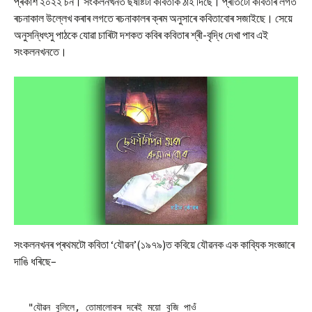
প্ৰকাশ ২০২২ চন। সংকলনখনত ছষষ্টিটা কবিতাক ঠাই দিছে। প্ৰতিটো কবিতাৰ লগত
ৰচনাকাল উল্লেখ কৰাৰ লগতে ৰচনাকালৰ ক্ৰম অনুসাৰে কবিতাবোৰ সজাইছে। সেয়ে
অনুসন্ধিৎসু পাঠকে যোৱা চাৰিটা দশকত কবিৰ কবিতাৰ শ্ৰী-বৃদ্ধি দেখা পাব এই
সংকলনখনতে।
সংকলনখনৰ প্ৰথমটো কবিতা ‘যৌৱন’(১৯৭৯)ত কবিয়ে যৌৱনক এক কাব্যিক সংজ্ঞাৰে
দাঙি ধৰিছে–
"যৌৱন বুলিলে, তোমালোকৰ দৰেই ময়ো বুজি পাওঁ