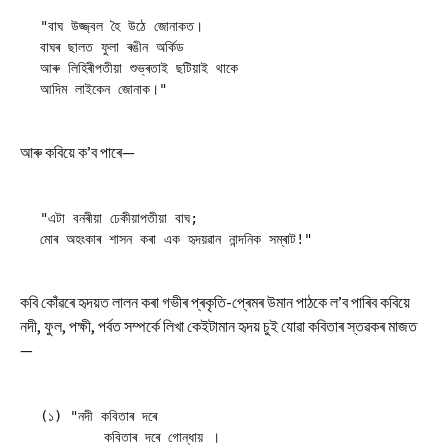
"বাঘ উজ্জ্বল হৈ উঠে জোনাকত।
বাঘৰ ছালত ফুলা ৰঙীন অৰ্কিড
আৰু লিহিৰীপতীয়া শুভ্ৰতাই ছটিয়াই থাকে
আদিম লাইকেন জোনাক।"
আৰু কবিয়ে ক’ব পাৰে—
"এটা বনৰীয়া ঢেকীয়াপতীয়া বাঘ;
মোৰ অহংকাৰ শাসন কৰা এক হৃদয়ৱান নান্দনিক সম্ৰাট!"
কবি কোঁৱৰে হৃদয়ত লালন কৰা গভীৰ প্ৰকৃতি-প্ৰেমৰ উমান পাঠকে ল’ব পাৰিব কবিয়ে
নদী, ফুল, পক্ষী, পৰ্বত সম্পৰ্কে লিখা কেইটামান হৃদয় চুই যোৱা কবিতাৰ স্তৱকৰ মাজত
—
(১) "নদী কবিতাৰ দৰে
	কবিতাৰ দৰে গোন্ধায় ।