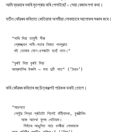
আমি ব্যৱহাৰ নকৰি মৃতপ্ৰায় কৰি পেলাইছোঁ – সেয়া বেজাৰ লগা কথা।
যতীন কোঁৱৰৰ কবিতাত কেতিয়াবা অসমীয়া লোকাচাৰে আলোকৰ সঞ্চাৰ কৰে।
"পাৰি দিয়া তামুলী পীৰা
 প্ৰোজ্জ্বল পানী-পতাৰ নিমাত পলসুৱাত
 মই তোমাৰ সোণ-চপৰাটো বহোঁ তাত।"
"বুৰাই দিয়া বুৰাই দিয়া
আম্ৰপালিৰ উৰুলি – সনা দুটি পাত" (‘দৈয়ন’)
কবি কোঁৱৰৰ কবিতাৰ বহু চিত্ৰকল্পই পাঠকক ভবাই তোলে।
"আচলতে
 শেলুৱৈ পিন্ধা প্ৰতিটো শিলেই বাঁহীবাদক, বুৰঞ্জীবিদ
    আৰু অদেখা ফুলৰ খেতিয়ক।
     সিহঁতৰ আঙুলিত নাচে বনৰীয়া লোকাচাৰ 