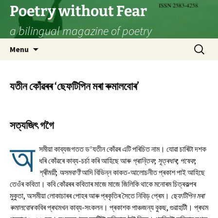
Skip
Poetry without Fear
to
a bilingual magazine of poetry
content
Search
Menu
for:
যতীন কোঁৱৰৰ ‘ছেফটিপিন মৰা ৰুমালবোৰ’
সত্যজিৎ গগৈ
অ
০
সমীয়া কাব্যজগতত ড
যতীন কোঁৱৰ এটি পৰিচিত নাম। যোৱা চাৰিটা দশক
ধৰি কোঁৱৰে কাব্য-চৰ্চা কৰি আহিছে আৰু
প্ৰান্তিক
;
সূত্ৰধাৰ
;
পষেক
;
শ্ৰীময়ী
;
অসমবাণী
আদি বিভিন্ন কাকত-আলোচনীত প্ৰকাশ পাই আহিছে
তেওঁৰ কবিতা। কবি কোঁৱৰৰ কবিতাৰ মাজে মাজে জিলিকি থাকে মনোৰম চিত্ৰকল্পৰ
মুকুতা, অসমীয়া লোকাচাৰৰ পোহৰ আৰু প্ৰকৃতিৰ সৈতে নিবিড় প্ৰেম।
ছেফটিপিন মৰা
ৰুমালবোৰ
কবিৰ প্ৰথমখন কাব্য-সংকলন। প্ৰকাশক পাঞ্চজন্য বুকছ, গুৱাহাটী। প্ৰথম