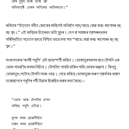
মোৰ বুকুৰ চিৰিং চিৰিং শব্দ
অভিযাত্ৰী তেজৰ অগ্নিময় আভিজাত্য।"
কবিতাৰ “উত্তাল নদীত জোবোৰ মাৰিলেই শুনিবলৈ পাম/আয়ে বোৱা কবচ কাপোৰৰ খচ্
মচ্ শব্দ।” এই কাব্যিক চিত্ৰখন অতি সুন্দৰ। দেশ বা সমাজৰ শ্বাসৰুদ্ধকৰ
পৰিস্থিতিত সচেতন হৃদয়ে নিশ্চিত ভাৱে শুনা পাব “আয়ে বোৱা কবচ কাপোৰৰ খচ্ মচ্
শব্দ।”
সংকলনখনৰ ‘জখ্মী গধূলি’ এটা হৃদয়স্পৰ্শী কবিতা। ভোকাতুৰসকলৰ বাবে টোপনি এক
ভোক পাহৰণিৰ মলমৰ নিচিনা। টোপনিত পাহৰি থাকিব পাৰি ভোকৰ যন্ত্ৰণা। কিন্তু
ভোকাতুৰ পেটেৰে টোপনি সহজ নহয়। সেয়ে কবিয়ে ভোকাতুৰৰ কৰুণ প্ৰাৰ্থনাৰ ধাৰাল
তৰোৱালেৰে গধূলিৰ গৰ্বী হিয়াক ছিৰাছিৰ কৰাৰ কথা কৈছে—
"ভোক আৰু টোপনিৰ দেশত
নামিছে গধূলি এতিয়া।
ফুলৰ নামৰ ছোৱালীহঁতে
তৰাৰ নামৰ ছোৱালীহঁতে