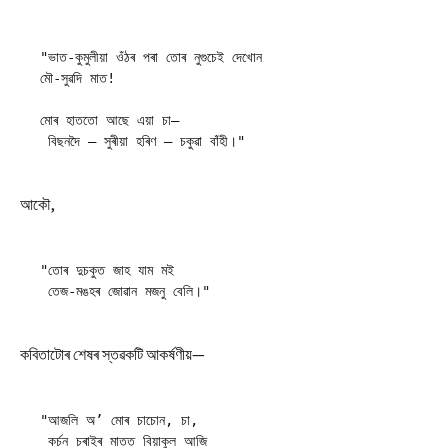
"ভাত-কুমুলীয়া ওঁঠৰ পৰা তোৰ নুগুচেই দেখোন
মৌ-সুৱদি মাত!
মোৰ হাততো আছে এয়া চা—
 বিছনদৈ – সুৰীয়া হৰিণ – চকুৱা বাঁহী।"
আকৌ,
"তোৰ দুচকুত জাহ যাম মই 
 তেজ-মঙহৰ জোৱান মজনু বেলি।"
কবিতাটোৰ শেষৰ স্তৱকটি আকৰ্ষণীয়—
"আজলি অ’ মোৰ চাচোন, চা,
 কৰ্চন চৰাইৰ মাতত বিয়াকুল আজি