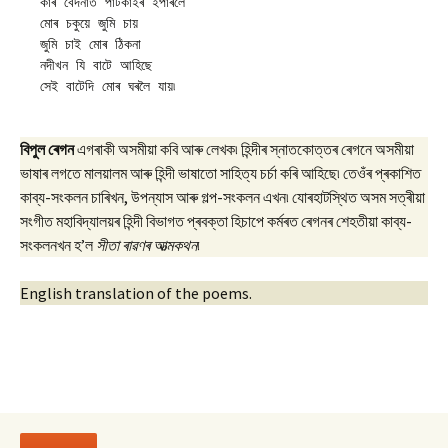
কাৰ বেদনাত পাটকাইৰ ইপাৰলৈ
মোৰ চকুয়ে জুমি চায়
জুমি চাই মোৰ ঠিকনা
নদীখন যি বাটে আহিছে
সেই বাটেদি মোৰ ঘৰলৈ যায়৷
বিপুল ৰেগন
এগৰাকী অসমীয়া কবি আৰু লেখক৷ হিন্দীৰ স্নাতকোত্তৰ ৰেগনে অসমীয়া
ভাষাৰ লগতে মালয়ালম আৰু হিন্দী ভাষাতো সাহিত্য চৰ্চা কৰি আহিছে৷ তেওঁৰ প্ৰকাশিত
কাব্য-সংকলন চাৰিখন, উপন্যাস আৰু গল্প-সংকলন এখন৷ যোৰহাটস্থিত অসম সত্ৰীয়া
সংগীত মহাবিদ্যালয়ৰ হিন্দী বিভাগত প্ৰবক্তা হিচাপে কৰ্মৰত ৰেগনৰ শেহতীয়া কাব্য-
সংকলনখন হ’ল
সীতা ৰাৱণৰ আত্মকথন
৷
English translation of the poems.