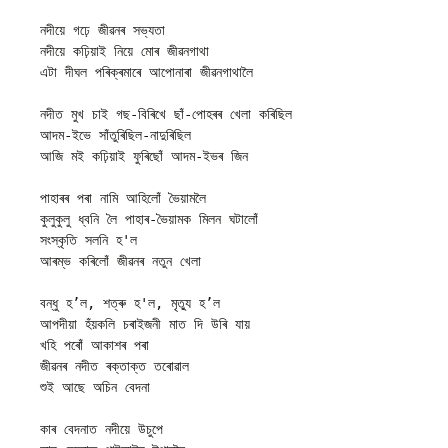
নদীয়ে গঢ়ে জীৱনৰ সভ্যতা
নদীয়ে কঢ়িয়াই নিয়ে মোৰ জীৱনগাথা
এটা দীঘল পৰিক্ৰমাৰে আপোনাৰা জীৱনগাথালৈ
নদীত মুখ চাই গছ-বিৰিখে ছাঁ-পোহৰৰ খেলা কৰিছিল
আদম-ইভে সাঁতুৰিছিল-নাদুৰিছিল
আজি মই কঢ়িয়াই ফুৰিছোঁ আদম-ইভৰ জিন
পাহাৰৰ পৰা নামি আহিলোঁ ভৈয়ামলৈ
কুলুকুলু ধ্বনি লৈ পাহাৰ-ভৈয়ামক মিলন ঘটালোঁ
সংস্কৃতি সলনি হ'ল
আৰম্ভ কৰিলোঁ জীৱনৰ নতুন খেলা
বন্ধু হ’ল, শত্ৰু হ'ল, মৃত্যু হ’ল
আপদীয়া হঁয়কলি চৰাইজনী মাত দি উৰি যায়
খহি পৰোঁ আকাশৰ পৰা
জীৱনৰ নদীত ৰক্তাক্ত তৰোৱাল
শুই আছে অচিন বেদনা
কাৰ বেদনাত নদীয়ে উচুপে