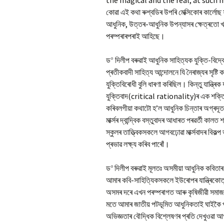
the magical and the real, at such 
কোৱা এই কথা ৰুশ্বডিৰ উপৰি মেক্সিকোৰ কাৰ্লোছ ফুয়
আধুনিক, উত্তৰ-আধুনিক উপন্যাসৰ ক্ষেত্ৰতো খ
পৰম্পৰাৰপৰাই আহিছে।
০
ড
দিলীপ বৰুৱাই আধুনিক সাহিত্যক যুক্তি-বিদ্বে
প্ৰতীকবাদী সাহিত্য আন্দোলনে যি নৈৰাজ্যৰ সৃষ্টি
যুক্তিবিৰোধী বুলি ধাৰণা কৰিছিল। কিন্তু যান্ত
যুক্তিবাদ(critical rationality)ৰ এক শক্
কৰিবলগীয়া কথাটো হ’ল আধুনিক চিন্তাৰ অগ্ৰদূত
মাৰ্ক্সৰ দ্বান্দ্বিক বস্তুবাদৰ আধাৰত পৰৱৰ্তী কালত
স্কুলৰ তাত্ত্বিকসকলে আগবঢ়োৱা মাৰ্ক্সবাদৰ বিক
প্ৰভাৱ লক্ষ্য কৰিব পাৰোঁ।
০
ড
দিলীপ বৰুৱাই মূলতঃ অসমীয়া আধুনিক কবিত
আমাৰ কবি-সাহিত্যিকসকলে ইউৰোপৰ যান্ত্ৰিকোত্ত
অসমৰ দৰে এখন পৰম্পৰাগত আৰু কৃষিজীৱী সমাজ
মতে আমাৰ জাতীয় পটভূমিত আধুনিকতাই ঘাইকৈ প্
অভিজ্ঞতাৰ বৌদ্ধিক বিশ্লেষণৰ প্ৰতি দেখুওৱা