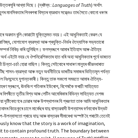
ত্তৰসূৰি আখ্যা দিছে। (দ্ৰষ্টব্য :
Languages of Truth
) অৰ্থাৎ
ুগৰ মানসিকতাৰ পিনৰপৰা বিস্তৰ ব্যৱধান সত্ত্বেও তাৰ সৈতে কোনো ধৰণৰ
াৰে অৱদান বুলি কোৱাটো যুক্তিসন্মত নহয়। এই আধুনিকতাই কেৱল যে
-বাণিজ্য, যোগাযোগ ব্যৱস্থা আৰু প্ৰযুক্তি-নিৰ্ভৰ ঔদ্যোগিক সভ্যতাৰো
 সম্পৰ্ক নিবিড় কৰি তুলিছিল। ফলস্বৰূপে আমাৰ ইতিহাস আৰু ঐতিহ্য
াৰ অৰ্থ এইটো নহয় যে ঔপনিৱেশিকতাৰ হাত ধৰি অহা আধুনিকতাৰ পূৰ্বে ভাৰতত
দী চিন্তা-চৰ্চা হোৱা নাছিল। কিন্তু সেইবোৰে সাধাৰণ মানুহৰ জীৱনধাৰাত
িছ শাসন-ব্যৱস্থা আৰু নতুন অৰ্থনীতিয়ে ভাৰতীয় সমাজৰ ভিত্তিমূল পৰ্যন্ত
 নিঃসন্দেহে যুগান্তকাৰী। কিন্তু তাক সকলো সময়তে আমাৰ ঐতিহ্য-
দাহৰণ স্বৰূপে, ঊনবিংশ শতিকাৰ ইউৰোপ, বিশেষকৈ ফৰাচী সাহিত্যত
াৰ বিপৰীতে তৃতীয় বিশ্ব আৰু লেটিন আমেৰিকাৰ বিভিন্ন সাহিত্যত দেশজ
য়া দৃষ্টিকোণেৰে চোৱাৰ আৰু উপস্থাপনৰ যি প্ৰৱণতা তাক আমি আধুনিকতাৰ
তিবাদৰ বিতচকুৰে চালে মাৰ্কেছৰ যাদু বাস্তৱবাদী উপন্যাসৰ বৰ্ণনাবোৰ উদ্ভট
প-উপন্যাসতো প্ৰায়ে যাদু আৰু বাস্তৱৰ সীমাৰেখা অস্পষ্ট হৈ পৰাটো তেনেই
ously know that the story is a work of imagination,
e it to contain profound truth. The boundary between