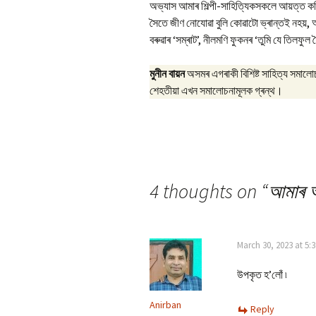
অভ্যাস আমাৰ শিল্পী-সাহিত্যিকসকলে আয়ত্ত 
সৈতে জীণ নোযোৱা বুলি কোৱাটো ভ্ৰান্তই নহয
বৰুৱাৰ ‘সম্ৰাট’, নীলমণি ফুকনৰ ‘তুমি যে তিলফুল
মুনীন বায়ন
অসমৰ এগৰাকী বিশিষ্ট সাহিত্য সমালো
শেহতীয়া এখন সমালোচনামূলক গ্ৰন্থ।
4 thoughts on “
আমাৰ আ
March 30, 2023 at 5:
উপকৃত হ’লোঁ ৷
Anirban
Reply