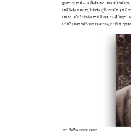
জন্মলগ্নৰেপৰা এনে সীমাবদ্ধতা বহন কৰি আহিছে
কেইটামান গুৰুত্বপূৰ্ণ প্ৰশ্ন সুধীসমাজলৈ বুল
কেৰোণ ক’ত? প্ৰথমৰেপৰা ই এক মাথোঁ ‘হুজুগ’ আ
নেকি? কেৱল অভিনৱত্বৰ আগ্ৰহতে পৰীক্ষামূলকভা
০
ড
দিলীপ কুমাৰ বৰুৱা