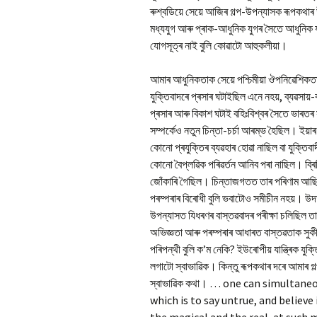
ৰুশ্বডিয়ে সেয়ে আজিৰ গল্প-উপন্যাসক ৰূপকথাৰ উ
মধ্যযুগ আৰু প্ৰাক-আধুনিক যুগৰ সৈতে আধুনিক য
যোগসূত্ৰ নাই বুলি কোৱাটো আহুকলীয়া।
আমাৰ আধুনিকতাক সেয়ে পশ্চিমীয়া ঔপনিৱেশিকত
যুক্তিবাদৰে প্ৰসাৰ ঘটাইছিল এনে নহয়, ব্যৱসায়
প্ৰসাৰ আৰু বিকাশ ঘটাই বহিঃবিশ্বৰ সৈতে ভাৰতৰ
সম্পৰ্কেও নতুন চিন্তা-চৰ্চা আৰম্ভ হৈছিল। ইয়
কোনো প্ৰযুক্তিৰ ব্যৱহাৰ হোৱা নাছিল বা যুক্তিবা
কোনো বৈপ্লৱিক পৰিৱৰ্তন আনিব পৰা নাছিল। ব্ৰিট
জোঁকাৰি গৈছিল। চিন্তাজগতত তাৰ পৰিণাম আছিল
পৰম্পৰাৰ বিৰোধী বুলি ভবাটোও সমীচীন নহয়। উ
উপন্যাসত যিধৰণৰ বাস্তৱবাদৰ পৰীক্ষা চলিছিল ত
অভিজ্ঞতা আৰু পৰম্পৰাৰ আধাৰত বাস্তৱতাক সুকী
পৰিপন্থী বুলি ক’ম নেকি? ইউৰোপীয় যান্ত্ৰিক যুক্
লগাটো স্বাভাৱিক। কিন্তু ৰূপকথাৰ দৰে আমাৰ গল্
স্বাভাৱিক কথা। … one can simultane
which is to say untrue, and believ