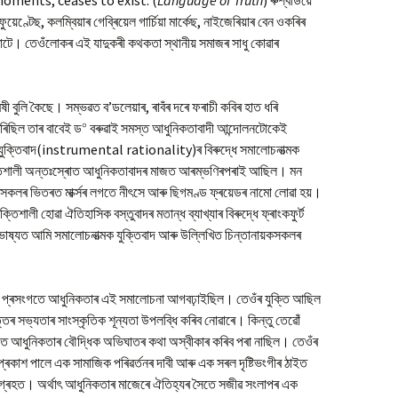
moments, ceases to exist. (
Language of Truth
) ৰুশ্বডিয়ে
েণ্টেছ, কলম্বিয়াৰ গেব্ৰিয়েল গাৰ্চিয়া মাৰ্কেছ, নাইজেৰিয়াৰ বেন ওকৰিৰ
াটে। তেওঁলোকৰ এই যাদুকৰী কথকতা স্থানীয় সমাজৰ সাধু কোৱাৰ
ষী বুলি কৈছে। সম্ভৱত ব’ডলেয়াৰ, ৰাবঁৰ দৰে ফৰাচী কবিৰ হাত ধৰি
০
 কৰিছিল তাৰ বাবেই ড
বৰুৱাই সমস্ত আধুনিকতাবাদী আন্দোলনটোকেই
্ৰিক যুক্তিবাদ(instrumental rationality)ৰ বিৰুদ্ধে সমালোচনাত্মক
তিশালী অন্তঃস্ৰোত আধুনিকতাবাদৰ মাজত আৰম্ভণিৰপৰাই আছিল। মন
সকলৰ ভিতৰত মাৰ্ক্সৰ লগতে নীৎসে আৰু ছিগমণ্ড ফ্ৰয়েডৰ নামো লোৱা হয়।
 শক্তিশালী হোৱা ঐতিহাসিক বস্তুবাদৰ মতান্ধ ব্যাখ্যাৰ বিৰুদ্ধে ফ্ৰাংকফুৰ্ট
ল্প ভাষ্যত আমি সমালোচনাত্মক যুক্তিবাদ আৰু উল্লিখিত চিন্তানায়কসকলৰ
াৰ প্ৰসংগতে আধুনিকতাৰ এই সমালোচনা আগবঢ়াইছিল। তেওঁৰ যুক্তি আছিল
ৰ সভ্যতাৰ সাংস্কৃতিক শূন্যতা উপলব্ধি কৰিব নোৱাৰে। কিন্তু তেৱোঁ
ত আধুনিকতাৰ বৌদ্ধিক অভিঘাতৰ কথা অস্বীকাৰ কৰিব পৰা নাছিল। তেওঁৰ
ৰকাশ পালে এক সামাজিক পৰিৱৰ্তনৰ দাবী আৰু এক সৰল দৃষ্টিভংগীৰ ঠাইত
 আগ্ৰহত। অৰ্থাৎ আধুনিকতাৰ মাজেৰে ঐতিহ্যৰ সৈতে সজীৱ সংলাপৰ এক