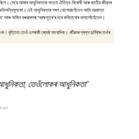
কৰিলে। সেয়ে আমাৰ আধুনিকতাক সততে ঐতিহ্য-বিৰোধী আৰু জাতীয় জীৱনৰ
়, অভিসন্ধিমূলকো। এই আধুনিকতাৰ পৰশ নোপোৱাহেঁতেন আমি নৱকান্ত
 হৈ’ আৰু অজিৎ বৰুৱাৰপৰা ‘ব্ৰহ্মপুত্ৰ’ৰ দৰে কবিতাবোৰ নাপালোঁহেঁতেন।
চক। বৃত্তিত তেওঁ এগৰাকী জ্যেষ্ঠ সাংবাদিক।
জীৱনৰ স্বপ্ন দুৰ্নিবাৰ
তেওঁৰ
ধুনিকতা, তেওঁলোকৰ আধুনিকতা
”
36 am