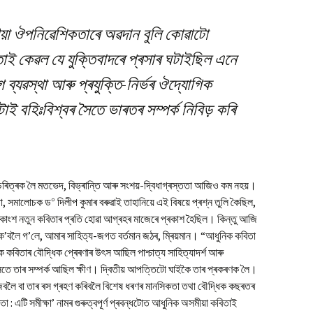
onobi Gogoi’s Poems
কাব্য সমালোচক হিচাপে আনন্দ
reswar Barua’s Poem
চেনীৰাম গগৈৰ কবিতা
বৰমুদৈ
Vol. IV, No. 2 : Aug-Oct,
ীয়া ঔপনিৱেশিকতাৰে অৱদান বুলি কোৱাটো
ধ্বংস আৰু সৃষ্টিৰ ভূচিত্ৰাৱলী
2025
ushik Baiswas’s Poem
rendra Nath Dutta’s
শ্বৰীফা খাতুন চৌধুৰীৰ কবিতা
মোৰ সমসাময়িক কবিসকল
াই কেৱল যে যুক্তিবাদৰে প্ৰসাৰ ঘটাইছিল এনে
oem
Vol. IV, No. 1 : May-July,
yatri Phukan’s Poem
2025
গ ব্যৱস্থা আৰু প্ৰযুক্তি-নিৰ্ভৰ ঔদ্যোগিক
ইণ্টিকাবুৰ ৰহমানৰ কবিতা
আৰ্থাৰ ৰেবোঁৰ জীৱন আৰু কবিতা
nashi Gogoi’s Poems
Vol. III, No. 4 : Feb-April,
ই বহিঃবিশ্বৰ সৈতে ভাৰতৰ সম্পৰ্ক নিবিড় কৰি
বংশী বৰাৰ কবিতা
চিত্ৰল ভাষাৰ কবি আনিছ উজ্
2025
জামান
tanjali Borkotoky’s
oem
সুশান্ত বৰাৰ কবিতা
Vol. III, No. 3 : Nov-Jan,
কবিতা মই কিয় লিখোঁ?
2024-25
chana Gogoi’s Poems
প্ৰণৱী গগৈৰ কবিতা
চৰিত্ৰক লৈ মতভেদ, বিভ্ৰান্তি আৰু সংশয়-দ্বিধাগ্ৰস্ততা আজিও কম নহয়।
Vol. III, No. 2 : Aug-Oct,
2024
০
্তা, সমালোচক ড
দিলীপ কুমাৰ বৰুৱাই তাহানিয়ে এই বিষয়ে প্ৰশ্ন তুলি কৈছিল,
কৌশিক বাস্যসৰ কবিতা
 একাংশ নতুন কবিতাৰ প্ৰতি হোৱা আগ্ৰহৰ মাজেৰে প্ৰকাশ হৈছিল। কিন্তু আজি
Vol. III, No. 1 : May-July,
া ক’বলৈ গ’লে, আমাৰ সাহিত্য-জগত বৰ্তমান জঠৰ, ম্ৰিয়মান। “আধুনিক কবিতা
গায়ত্ৰী ফুকনৰ কবিতা
2024
 কবিতাৰ বৌদ্ধিক প্ৰেৰণাৰ উৎস আছিল পাশ্চাত্য সাহিত্যাদৰ্শ আৰু
তে তাৰ সম্পৰ্ক আছিল ক্ষীণ। দ্বিতীয় আপত্তিটো ঘাইকৈ তাৰ প্ৰকৰণক লৈ।
মানসী গগৈৰ কবিতা
Vol. II, No. 4, Feb-April,
2024
 বুজিবলৈ বা তাৰ ৰস গ্ৰহণ কৰিবলৈ বিশেষ ধৰণৰ মানসিকতা তথা বৌদ্ধিক কছৰতৰ
 : এটি সমীক্ষা’ নামৰ গুৰুত্বপূৰ্ণ প্ৰবন্ধটোত আধুনিক অসমীয়া কবিতাই
গীতাঞ্জলি বৰকটকীৰ কবিতা