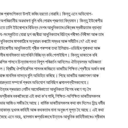
 আৰু প্ৰাসংগিকতা উলাই কৰিব হয়তো নোৱাৰি। কিন্তু এনে অভিযোগ-
ৰিৱৰ্তনীয় অৱধাৰণা বুলি ধৰি লোৱাৰ প্ৰৱণতা বিদ্যমান। কিন্তু ইউৰোপীয়
চতে ঢালি ইউৰোপৰে বিভিন্ন দেশৰ আধুনিকতাৰ চৰিত্ৰৰ স্বকীয়তাক ব্যাখ্যা
-সংস্কৃতিত যোৱা দুশ বছৰীয়া আধুনিকতাৰ বিচিত্ৰ পৰীক্ষা-নিৰীক্ষা আৰু তাৰ
আধুনিকতাৰ মাপকাঠিৰে অনুধাৱন কৰাটো সম্ভৱ আৰু সমীচীন নে? এই কথা
 ইউৰোপীয় আধুনিকতাই গ্ৰীক পৰম্পৰা তথা ইলিয়াড-ওডিছিৰ পুৰাকথা আৰু
 মানসিকতা ভালেখিনি বিচ্ছিন্ন কৰি পেলাইছিল। কিন্তু ভাৰতকে ধৰি
িৱেশিক শাসনে চিন্তাজগতত বিপুল পৰিৱৰ্তন আনিলেও ঐতিহ্যলব্ধ অভিজ্ঞতা
। ব্ৰিটিছ ঔপনিৱেশিক শাসনৰ জৰিয়তে ভাৰতীয় শিক্ষিত শ্ৰেণীয়ে অৰ্জন কৰা
ক আৰু মানসিক দাসত্ব বুলি অভিহিত কৰিছে। পিছে ভাৰতীয় নৱজাগৰণ আৰু
সীমাৱদ্ধতা সম্পৰ্কে প্ৰথম অভিযোগ আনিছিল নক্সালপন্থীসকলেহে।
 ঐতিহ্যৰ প্ৰভাৱত লেটিন আমেৰিকাতো আধুনিকতা বিশেষ ধৰণে গঢ় লৈ
 অস্বীকাৰ নকৰাকৈয়ো এই কথা ক’ব পাৰি, শিক্ষিত-অশিক্ষিত ভাৰতীয়সকলৰ
ভাৱ আজিও সজীৱ হৈ আছে। ধাৰ্মিক ভাৰতীয়সকলৰ কথা বাদ দিলেও হিন্দু ধৰ্মীয়
ো মহাকাব্য দুখনৰ কাহিনী আৰু কথকতাৰ নানা অনুষংগ সুপ্ত হৈ আছে। এই কথা
 কৈছে এনে নহয়, ছালমান ৰুশ্বডিৰদৰে উত্তৰ-আধুনিক কাহিনীকাৰেও স্বীকাৰ