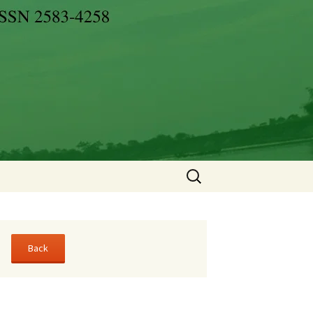
Search
for: