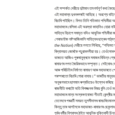
এই সম্পৰ্কত দেৱীয়ে দুটামান তাৎপৰ্যপূৰ্ণ কথা 
এই মহাকাব্য দুখনৰপৰাই আহিছে। অৱশ্যে বাইবেল
বিচাৰি পাইছিল। বিগত তিনি শতিকাত পশ্চিমীয়া আ
মহাভাৰতৰ বেলিকা এই অৱস্থা কাহানিও হোৱা না
সাহিত্য হিচাপে সমাদৃত যদিও আধুনিক পশ্চিমীয়
পেৰাডাইজ লষ্ট
আজিকালি সাহিত্যৰ ছাত্ৰৰ পাঠ্যপুথি
the Nation
) দেৱীয়ে লগতে লিখিছে, “পশ্চিমত
বিদ্যালয়ত জোৰকৈ পঢ়ুৱাবলগীয়া হয়। তেওঁলোকৰ 
ভাৰতত আজিও পুৰুষানুক্ৰমে সমাজৰ বিভিন্ন শ্ৰ
ৰামায়ণৰ লগত জৈৱিকভাবে সম্পৃক্ত। সেইবোৰ বে
আৰু পৰিচিতিৰ নিৰ্মাণত ৰামায়ণ আৰু মহাভাৰতে
পৰম্পৰাতো বিচাৰি পোৱা নাযায়।” ভাৰতীয় মানুহ
অনুৰূপভাবে ছালমান ৰুশ্বডিয়েও উল্লেখ কৰিছে।
ৰাজনীতি কৰাটো অতি বিপজ্জনক বিষয় বুলি তেওঁ মন্
মহাভাৰতৰ মান্য সংস্কৰণবোৰত গীতাই কেন্দ্ৰীয় 
তেনেদৰে পৰৱৰ্তী সময়ত তুলসীদাসৰ ৰামচৰিতমানসত
কিন্তু তাৰ আগলৈকে মহাভাৰত-ৰামায়ণৰ ছেকুলা
পূৰ্বৰ ধৰ্মীয় বিশ্বাসৰ ঠাইত আধুনিক যুক্তিবাদ