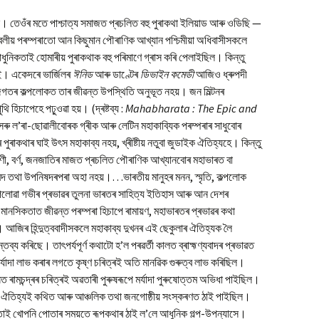
কৈছে। তেওঁৰ মতে পাশ্চাত্য সমাজত প্ৰচলিত বহু পুৰাকথা ইলিয়াড আৰু ওডিছি —
ীয় পৰম্পৰাতো আন কিছুমান পৌৰাণিক আখ্যান পশ্চিমীয়া অধিবাসীসকলে
ধুনিকতাই হোমাৰীয় পুৰাকথাক বহু পৰিমাণে গ্ৰাস কৰি পেলাইছিল। কিন্তু
ই। একেদৰে ভাৰ্জিলৰ
ঈনিড
আৰু ডাণ্টেৰ
ডিভাইন কমেডী
আজিও ধ্ৰুপদী
া জগতৰ কল্পলোকত তাৰ জীৱন্ত উপস্থিতি অনুভূত নহয়। জন মিল্টনৰ
 হিচাপেহে পঢ়ুওৱা হয়। (দ্ৰষ্টব্য :
Mahabharata : The Epic and
 সৰু ল’ৰা-ছোৱালীবোৰক গ্ৰীক আৰু লেটিন মহাকাব্যিক পৰম্পৰাৰ সাধুবোৰ
পুৰাকথাৰ ঘাই উৎস মহাকাব্য নহয়, খ্ৰীষ্টীয় নতুবা জুডাইক ঐতিহ্যহে। কিন্তু
েণী, বৰ্ণ, জনজাতিৰ মাজত প্ৰচলিত পৌৰাণিক আখ্যানবোৰ মহাভাৰত বা
দ তথা উপনিষদৰপৰা অহা নহয়।…ভাৰতীয় মানুহৰ মনন, স্মৃতি, কল্পলোক
 পেলোৱা গভীৰ প্ৰভাৱৰ তুলনা ভাৰতৰ সাহিত্য ইতিহাস আৰু আন দেশৰ
ৰ মানসিকতাত জীৱন্ত পৰম্পৰা হিচাপে ৰামায়ণ, মহাভাৰতৰ প্ৰভাৱৰ কথা
 আজিৰ হিন্দুত্ববাদীসকলে মহাকাব্য দুখনৰ এই ছেকুলাৰ ঐতিহ্যক লৈ
তব্য কৰিছে। তাৎপৰ্যপূৰ্ণ কথাটো হ’ল পৰৱৰ্তী কালত ব্ৰাহ্মণ্যবাদৰ প্ৰভাৱত
মৰ্যাদা লাভ কৰাৰ লগতে কৃষ্ণ চৰিত্ৰই অতি মানৱিক গুৰুত্ব লাভ কৰিছিল।
 ৰামচন্দ্ৰৰ চৰিত্ৰই অৱতাৰী পুৰুষৰূপে মৰ্যাদা পুৰুষোত্তম অভিধা পাইছিল।
ৰ ঐতিহ্যই কথিত আৰু আঞ্চলিক তথা জনগোষ্ঠীয় সংস্কৰণত ঠাই পাইছিল।
ী চিন্তাই খোপনি পোতাৰ সময়তে ৰূপকথাৰ ঠাই ল’লে আধুনিক গল্প-উপন্যাসে।