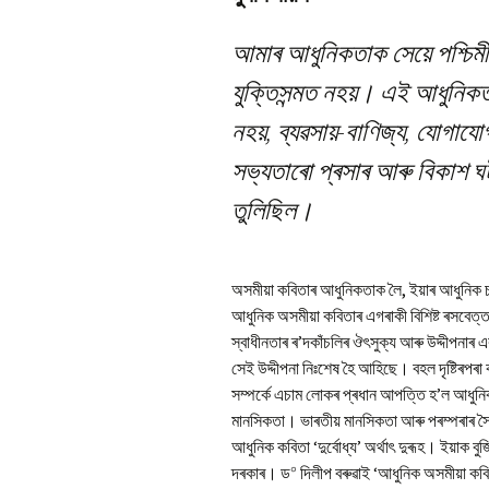
Pr
Bi
আমাৰ আধুনিকতাক সেয়ে পশ্চিম
Ka
Hi
যুক্তিসন্মত নহয়। এই আধুনিকত
P
Ga
নহয়, ব্যৱসায়-বাণিজ্য, যোগাযো
Ma
সভ্যতাৰো প্ৰসাৰ আৰু বিকাশ ঘটা
তুলিছিল।
Gi
P
Ar
অসমীয়া কবিতাৰ আধুনিকতাক লৈ, ইয়াৰ আধুনিক 
আধুনিক অসমীয়া কবিতাৰ এগৰাকী বিশিষ্ট ৰসবেত
স্বাধীনতাৰ ৰ’দকাঁচলিৰ ঔৎসুক্য আৰু উদ্দীপনাৰ
সেই উদ্দীপনা নিঃশেষ হৈ আহিছে। বহল দৃষ্টিৰপৰ
সম্পৰ্কে এচাম লোকৰ প্ৰধান আপত্তি হ’ল আধুনিক
মানসিকতা। ভাৰতীয় মানসিকতা আৰু পৰম্পৰাৰ সৈ
আধুনিক কবিতা ‘দুৰ্বোধ্য’ অৰ্থাৎ দুৰূহ। ইয়াক
০
দৰকাৰ। ড
দিলীপ বৰুৱাই ‘আধুনিক অসমীয়া কবিতা