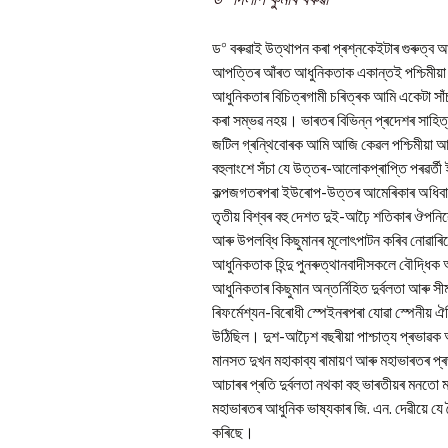
০
ড
বৰুৱাই উত্থাপন কৰা প্ৰশ্নকেইটাৰ গুৰুত্ব
আপত্তিৰ আঁৰত আধুনিকতাক একান্তই পশ্চিমীয়া অপ
আধুনিকতাৰ বিচিত্ৰগামী চৰিত্ৰক আমি একেটা সাঁ
কৰা সম্ভৱ নহয়। ভাৰতৰ বিভিন্ন প্ৰদেশৰ সাহিত্য
জটিল গ্ৰন্থিবোৰক আমি আজি কেৱল পশ্চিমীয়া 
বহুলাংশে সঁচা যে উত্তৰ-আলোকপ্ৰাপ্তি পৰৱৰ্তী
কল্পজগতৰপৰা ইউৰোপ-উত্তৰ আমেৰিকাৰ অধিবাসীৰ
তৃতীয় বিশ্বৰ বহু দেশত দুই-আঢ়ৈ শতিকাৰ ঔপন
আৰু উপলব্ধি কিছুমানৰ মূলোৎপাটন কৰিব নোৱাৰিলে
আধুনিকতাক হিন্দু পুনৰুত্থানবাদীসকলে বৌদ্ধি
আধুনিকতাৰ কিছুমান অন্তৰ্নিহিত দুৰ্বলতা আৰু 
ৰিফৰ্মেশ্যন-বিৰোধী স্পেইনৰপৰা যোৱা স্পেনীয়
উঠিছিল। দুশ-আঢ়ৈশ বছৰীয়া পাশ্চাত্য প্ৰভাৱক
মানসত দুখন মহাকাব্য ৰামায়ণ আৰু মহাভাৰতৰ প্ৰ
আচাৰৰ প্ৰতি দুৰ্বলতা নথকা বহু ভাৰতীয়ৰ মনত
মহাভাৰতৰ আধুনিক ভাষ্যকাৰ জি. এন. দেৱীয়ে যে
কৰিছে।