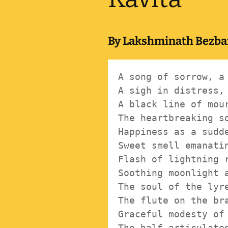
Pr
Bi
Ka
Hi
By Lakshminath Bezba
P
Ga
A song of sorrow, a 
Ma
A sigh in distress, 
Gi
A black line of mour
P
The heartbreaking so
Ar
Happiness as a sudde
Sweet smell emanatin
Flash of lightning r
Soothing moonlight a
The soul of the lyre
The flute on the bra
Graceful modesty of 
The half articulated