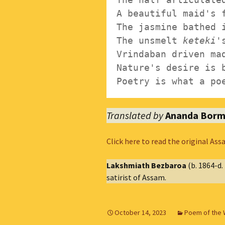
A beautiful maid's f
The jasmine bathed i
The unsmelt 
keteki
'
Vrindaban driven mad
Nature's desire is b
Translated by
Ananda Borm
Click here to read the original A
Lakshmiath Bezbaroa
(b. 1864-d.
satirist of Assam.
October 14, 2023
Poem of the