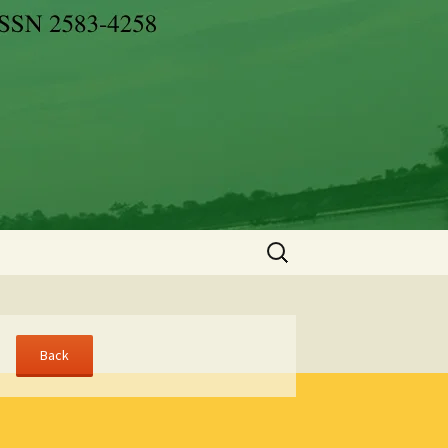
Search
for: