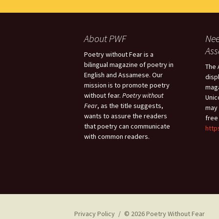
About PWF
Nee
As
Poetry without Fear is a
bilingual magazine of poetry in
The 
English and Assamese. Our
disp
mission is to promote poetry
maga
without fear.
Poetry without
Unic
Fear
, as the title suggests,
may 
wants to assure the readers
free
that poetry can communicate
http
with common readers.
Privacy Policy
© 2026 Poetry Without Fear