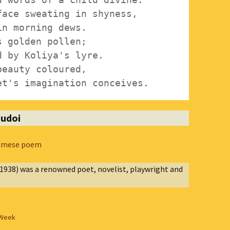
Vol. II, No. 3, Nov-Jan,
2023-24
ace sweating in shyness, 

অৰ্চনা গগৈৰ কবিতা
n morning dews.

Vol. II, No. 2, Aug-Oct,
2023
s golden pollen;

 by Koliya's lyre.

Vol. II, No. 1, May-July,
eauty coloured, 

2023
Vol. I, No. 4, Feb-April,
2023
udoi
Vol. I, No. 3, Nov-Jan,
2022-23
ssamese poem
Vol. I No. 2 : Aug-Oct, 2022
 1938) was a renowned poet, novelist, playwright and
Vol. I, No. 1 : May-July,
2022
 Week