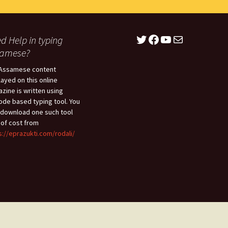
Twitter
Facebook
YouTube
Mail
d Help in typing
samese?
Assamese content
layed on this online
zine is written using
ode based typing tool. You
download one such tool
 of cost from
s://eprazukti.com/rodali/