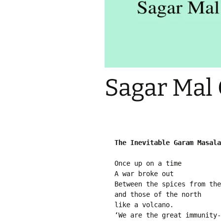
Pr
Bi
Ka
Hi
P
Ga
Ma
Sagar Mal
Gi
P
Ar
The Inevitable Garam Masala
Once up on a time

A war broke out

Between the spices from the
and those of the north

like a volcano.

‘We are the great immunity-