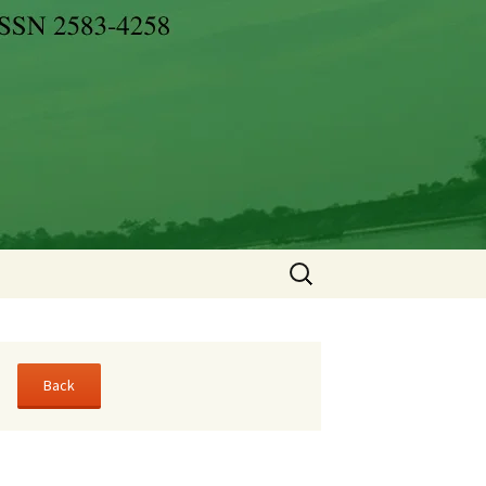
Search
for: