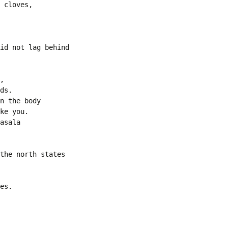
Vol. II, No. 3, Nov-Jan,
 cloves, 

2023-24
অৰ্চনা গগৈৰ কবিতা
Vol. II, No. 2, Aug-Oct,
2023
id not lag behind

Vol. II, No. 1, May-July,
2023
,

ds.

Vol. I, No. 4, Feb-April,
2023
n the body

ke you.

asala

Vol. I, No. 3, Nov-Jan,
2022-23
Vol. I No. 2 : Aug-Oct, 2022
the north states

Vol. I, No. 1 : May-July,
2022
es.
