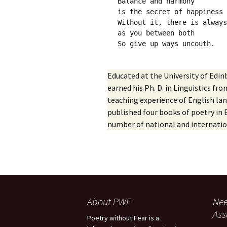
Balance and harmony

is the secret of happiness 
Without it, there is always
as you between both

Educated at the University of Edin
earned his Ph. D. in Linguistics fro
teaching experience of English lan
published four books of poetry in 
number of national and internation
About PWF
Nee
As
Poetry without Fear is a