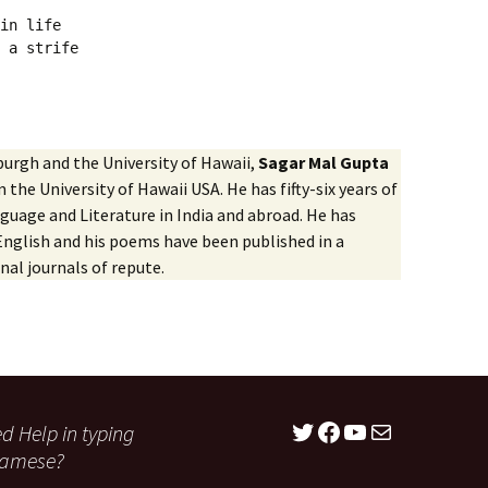
in life

 a strife

burgh and the University of Hawaii,
Sagar Mal Gupta
m the University of Hawaii USA. He has fifty-six years of
guage and Literature in India and abroad. He has
English and his poems have been published in a
al journals of repute.
Twitter
Facebook
YouTube
Mail
d Help in typing
samese?