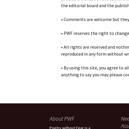
Pr
the editorial board and the publish
Bi
Ka
• Comments are welcome but they s
Hi
P
Ga
• PWF reserves the right to change
Ma
• All rights are reserved and nothi
reproduced in any form without wr
Gi
P
• By using this site, you agree to 
Ar
anything to say you may please con
About PWF
Nee
As
Poetry without Fear is a