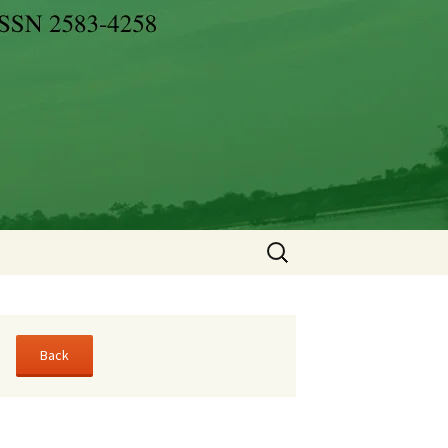
Search
for: