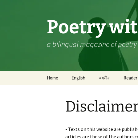
Skip
to
content
Poetry wi
a bilingual magazine of poetry
Home
English
অসমীয়া
Reader
Poetry
কবিতা
A 
Disclaime
Prose
গদ্য
Sa
Wh
Ch
Editor’s Pick
কথোপকথন
A 
In
P
• Texts on this website are publis
Book Review
গ্ৰন্থ সমীক্ষা
Bi
M.
articles are those of the authors 
‘S