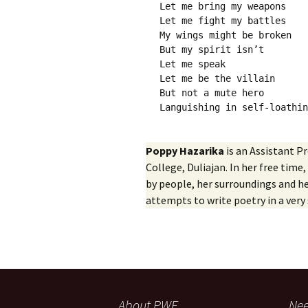
Let me bring my weapons
Let me fight my battles
My wings might be broken
But my spirit isn’t
Let me speak
Let me be the villain
But not a mute hero
Languishing in self-loathin
Poppy Hazarika
is an Assistant P
College, Duliajan. In her free tim
by people, her surroundings and h
attempts to write poetry in a very
About PWF
Nee