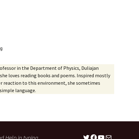
Vol. II, No. 3, Nov-Jan,
2023-24
অৰ্চনা গগৈৰ কবিতা
Vol. II, No. 2, Aug-Oct,
2023
Vol. II, No. 1, May-July,
2023
g
Vol. I, No. 4, Feb-April,
2023
rofessor in the Department of Physics, Duliajan
Vol. I, No. 3, Nov-Jan,
e, she loves reading books and poems. Inspired mostly
2022-23
er reaction to this environment, she sometimes
 simple language.
Vol. I No. 2 : Aug-Oct, 2022
Vol. I, No. 1 : May-July,
2022
Twitter
Facebook
YouTube
Mail
d Help in typing