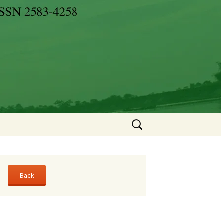
Search
for: