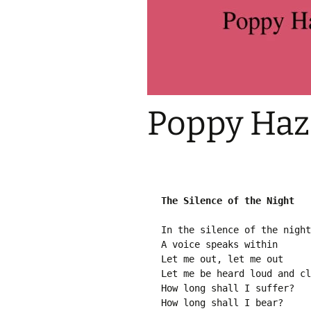
Pr
Bi
Ka
Hi
P
Ga
Ma
Poppy Haz
Gi
P
Ar
The Silence of the Night
In the silence of the night
A voice speaks within
Let me out, let me out
Let me be heard loud and cl
How long shall I suffer?
How long shall I bear?