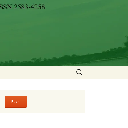
Search
for: