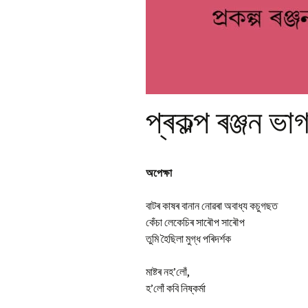
Pr
Bi
Ka
Hi
P
Ga
Ma
প্ৰকল্প ৰঞ্জন ভ
Gi
P
অপেক্ষা
Ar
বাটৰ কাষৰ বানান নোৱৰা অবাধ্য কচুগছত
কেঁচা লেকেচিৰ সাৰৌপ সাৰৌপ
তুমি হৈছিলা মুগ্ধ পৰিদৰ্শক
মাষ্টৰ নহ’লোঁ,
হ’লোঁ কবি নিষ্কৰ্মা