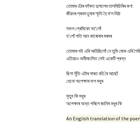
তোমাৰ ওঁঠৰ ফাঁকত দুলালেৰ তালমিচিৰিৰ কণা
জীৱনৰ প্ৰথম চুমাৰ স্মৃতি হৈ ৰ’ল মিঠা
সফল প্ৰেমিকো নহ’লোঁ
হ’লোঁ পতি আন কাৰোবাৰ মৰমৰ
তোমাক মই এৰি আহিছিলোঁ নে তুমি মোক এৰি গৈছ
এতিয়াও অমীমাংসিত সেই একেটি প্ৰশ্ন
ছিগা সুঁতি এটাৰ পাৰত বহি ৰৈ আছোঁ
হেনো অপেক্ষাৰ ফল মধুৰ
মৃত্যু কি মধুৰ
অপেক্ষাৰ অন্ত পৰিলে জানিম মধুৰ কি
An English translation of the poe