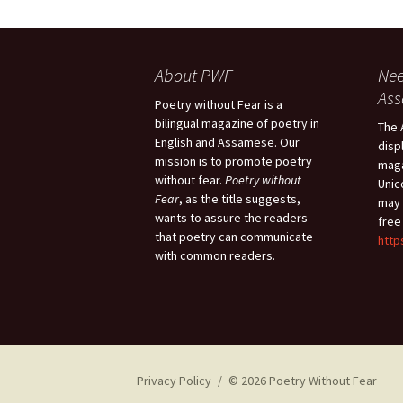
About PWF
Nee
As
Poetry without Fear is a
bilingual magazine of poetry in
The 
English and Assamese. Our
disp
mission is to promote poetry
maga
without fear.
Poetry without
Unic
Fear
, as the title suggests,
may 
wants to assure the readers
free
that poetry can communicate
http
with common readers.
Privacy Policy
© 2026 Poetry Without Fear