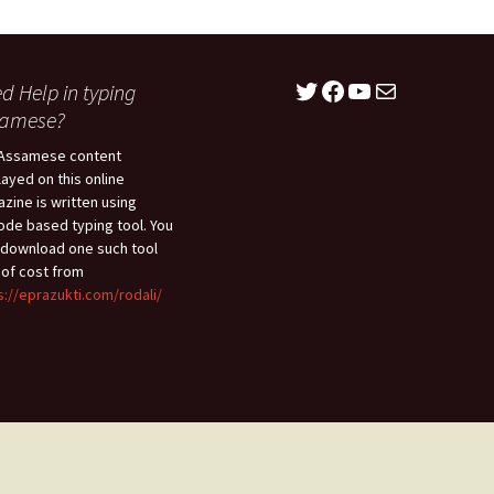
Twitter
Facebook
YouTube
Mail
d Help in typing
samese?
Assamese content
layed on this online
zine is written using
ode based typing tool. You
download one such tool
 of cost from
s://eprazukti.com/rodali/