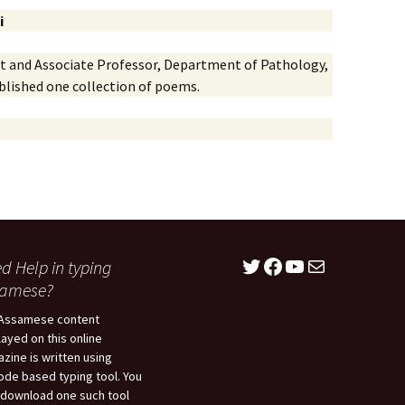
i
t and Associate Professor, Department of Pathology,
blished one collection of poems.
Twitter
Facebook
YouTube
Mail
d Help in typing
samese?
Assamese content
layed on this online
zine is written using
ode based typing tool. You
download one such tool