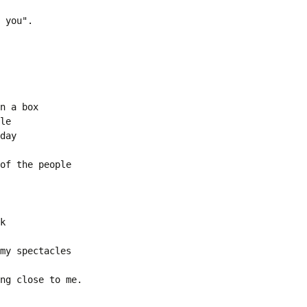
Vol. II, No. 3, Nov-Jan,
2023-24
 you".
অৰ্চনা গগৈৰ কবিতা
Vol. II, No. 2, Aug-Oct,
2023
Vol. II, No. 1, May-July,
2023
n a box
le 
Vol. I, No. 4, Feb-April,
2023
day 
of the people 
Vol. I, No. 3, Nov-Jan,
2022-23
Vol. I No. 2 : Aug-Oct, 2022
k 
Vol. I, No. 1 : May-July,
2022
my spectacles 
ng close to me.