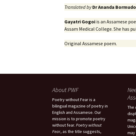
Translated by
Dr Ananda Bormudo
Gayatri Gogoi
is an Assamese poe
Assam Medical College. She has pu
Original Assamese poem.
About PWF
Nee
As
Poetry without Fear is a
bilingual magazine of poetry in
The 
English and Assamese. Our
disp
mission is to promote poetry
maga
without fear.
Poetry without
Unic
Fear
, as the title suggests,
may 