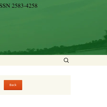
Search
for: