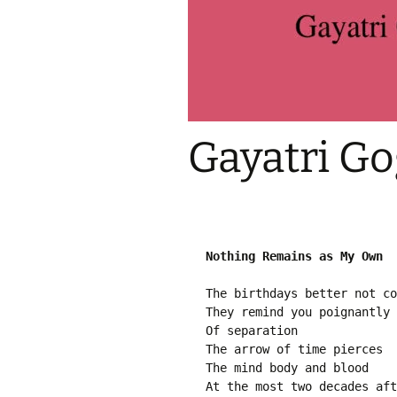
Pr
Bi
Ka
Hi
P
Ga
Ma
Gayatri Go
Gi
P
Ar
Nothing Remains as My Own
The birthdays better not co
They remind you poignantly 
Of separation
The arrow of time pierces
The mind body and blood
At the most two decades aft