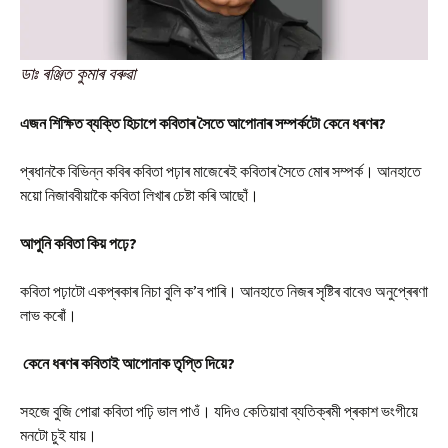
ডাঃ ৰঞ্জিত কুমাৰ বৰুৱা
এজন
শিক্ষিত
ব্যক্তি
হিচাপে
কবিতাৰ
সৈতে
আপোনাৰ
সম্পৰ্কটো
কেনে
ধৰণৰ
?
প্ৰধানকৈ বিভিন্ন কবিৰ কবিতা পঢ়াৰ মাজেৰেই কবিতাৰ সৈতে মোৰ সম্পৰ্ক। আনহাতে
ময়ো নিজাববীয়াকৈ কবিতা লিখাৰ চেষ্টা কৰি আছোঁ।
আপুনি
কবিতা
কিয়
পঢ়ে
?
কবিতা পঢ়াটো একপ্ৰকাৰ নিচা বুলি ক’ব পাৰি। আনহাতে নিজৰ সৃষ্টিৰ বাবেও অনুপ্ৰেৰণা
লাভ কৰোঁ।
কেনে
ধৰণৰ
কবিতাই
আপোনাক
তৃপ্তি
দিয়ে
?
সহজে বুজি পোৱা কবিতা পঢ়ি ভাল পাওঁ। যদিও কেতিয়াবা ব্যতিক্ৰমী প্ৰকাশ ভংগীয়ে
মনটো চুই যায়।