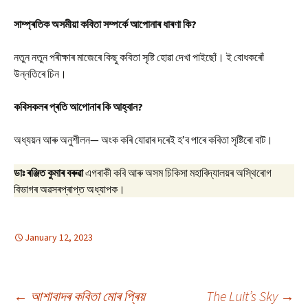
সাম্প্ৰতিক
অসমীয়া
কবিতা
সম্পৰ্কে
আপোনাৰ
ধাৰণা
কি
?
নতুন নতুন পৰীক্ষাৰ মাজেৰে কিছু কবিতা সৃষ্টি হোৱা দেখা পাইছোঁ। ই বোধকৰোঁ
উন্নতিৰে চিন।
কবিসকলৰ
প্ৰতি
আপোনাৰ
কি
আহ্বান
?
অধ্যয়ন আৰু অনুশীলন— অংক কৰি যোৱাৰ দৰেই হ’ব পাৰে কবিতা সৃষ্টিৰো বাট।
ডাঃ ৰঞ্জিত কুমাৰ বৰুৱা
এগৰাকী কবি আৰু অসম চিকিসা মহাবিদ্যালয়ৰ অস্থিৰোগ
বিভাগৰ অৱসৰপ্ৰাপ্ত অধ্যাপক।
January 12, 2023
Post
←
আশাবাদৰ কবিতা মোৰ প্ৰিয়
The Luit’s Sky
→