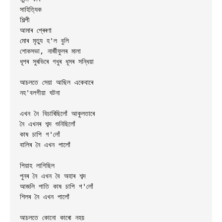
সাহিত্যিক 

শিল্পী 

আমাৰ প্ৰেৰণা

মোৰ মৃত্যু হ'ল বুলি 

শোকসভা, নাৰ্জীফুলৰ মালা

ধূপৰ সুৰভিৰে গধুৰ ধূসৰ সন্ধিয়া 

আচলতে সেয়া আছিল একেবাৰে 

নহ'বলগীয়া ঘটনা 

এখন নৈ বিচাৰিছিলোঁ আকুলতাৰে 

নৈ এখনৰ শব্দ শুনিছিলোঁ

কাষ চাপি গ'লোঁ 

বালিৰ নৈ এখন পালোঁ 

পিয়াহ লাগিছিল 

পুনৰ নৈ এখন বৈ অহাৰ শব্দ 

আজলি পাতি কাষ চাপি গ'লোঁ 

শিলৰ নৈ এখন পালোঁ 

আচলতে কোনো কাৰো নহয় 
