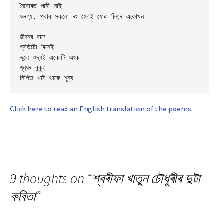
নৈবোৰত পানী নাই 

অৰণ্য, পথাৰ সকলো ৰং হেৰাই যোৱা চিত্ৰ একোখন 

জীৱনৰ বাবে 

প্ৰতিটো দিনেই 

ভুলে শুদ্ধই একোটি অংক

শূন্যৰ বুকুত 

Click here to read an English translation of the poems.
9 thoughts on “
শ্বৰীফা খাতুন চৌধুৰীৰ দুটা
কবিতা
”