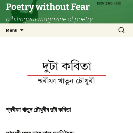
Skip
Poetry without Fear
to
a bilingual magazine of poetry
content
Search
Menu
for:
শ্বৰীফা খাতুন চৌধুৰীৰ দুটা কবিতা