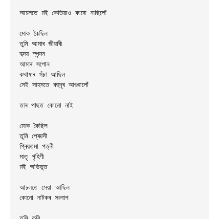
আচলতে মই কেতিয়াও কাৰো নাছিলোঁ 

মোক কৈছিল 

তুমি আমাৰ জীয়াৰী 

হৃদয় স্পন্দন 

আমাৰ সপোন

কথাষাৰ সঁচা আছিল 

সেই সাহসতে বহুদূৰ আগুৱালোঁ

তাৰ পাছত কোনো নাই 

মোক কৈছিল 

তুমি প্ৰেয়সী 

প্ৰিয়তমা পত্নী

মাতৃ গৃহিণী 

মই অভিভূত 

আচলতে সেয়া আছিল 

কোনো নাটকৰ সংলাপ 

তুমি কবি 
