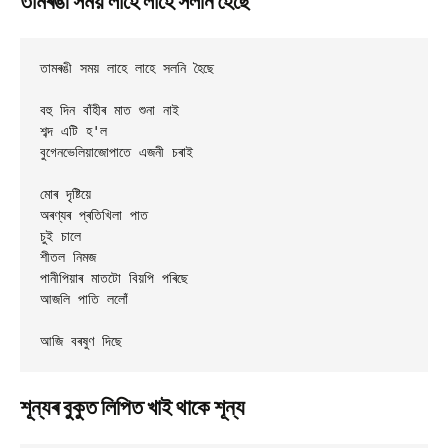
তামৰঙী সময় লাহে লাহে সলনি হৈছে
তামৰঙী সময় লাহে লাহে সলনি হৈছে 

বহু দিন বাঁহীৰ মাত শুনা নাই 

শব্দ এটি হ'ল

বুগেনভেলিয়াজোপাতে এজনী চৰাই 

মোৰ দৃষ্টিয়ে 

অৰণ্যৰ প্ৰতিখিলা পাত 

চুই চালে 

শীতল নিমজ 

পানীপিয়াৰ মাতটো বিয়পি পৰিছে 

আজলি পাতি ললোঁ 

শূন্যৰ বুকুত লিপিত খাই থাকে শূন্য