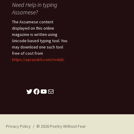
Need Help in typing
Assamese?
The Assamese content
displayed on this online
magazine is written using
Unicode based typing tool. You
may download one such tool
free of cost from
https://eprazukti.com/rodali/
Twitter
Facebook
YouTube
Mail
Privacy Policy
© 2026 Poetry Without Fear