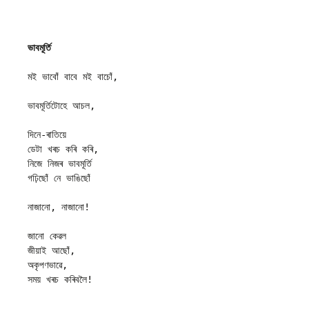
ভাবমূৰ্তি
মই ভাবোঁ বাবে মই বাচোঁ,

ভাবমূৰ্তিটোহে আচল,

দিনে-ৰাতিয়ে

ডেটা খৰচ কৰি কৰি,

নিজে নিজৰ ভাবমূৰ্তি

গঢ়িছোঁ নে ভাঙিছোঁ

নাজানো, নাজানো!

জানো কেৱল

জীয়াই আছোঁ,

অকৃপণভাৱে,

সময় খৰচ কৰিবলৈ!