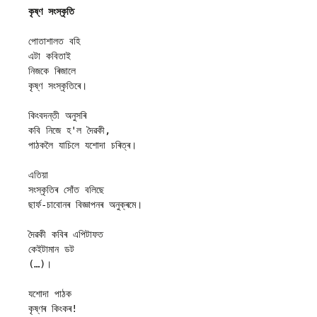
কৃষ্ণ সংস্কৃতি
পোতাশালত বহি 

এটা কবিতাই 

নিজকে ৰিজালে 

কৃষ্ণ সংস্কৃতিৰে।

কিংবদন্তী অনুসৰি

কবি নিজে হ'ল দৈৱকী,

পাঠকলৈ যাচিলে যশোদা চৰিত্ৰ।

এতিয়া 

সংস্কৃতিৰ সোঁত বলিছে

ছাৰ্ফ-চাবোনৰ বিজ্ঞাপনৰ অনুক্ৰমে।

দৈৱকী কবিৰ এপিটাফত 

কেইটামান ডট 

(…)।

যশোদা পাঠক
