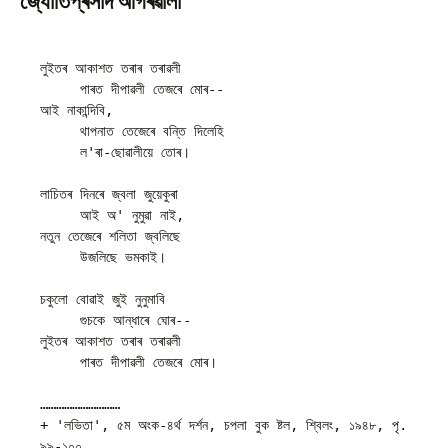
জ্যোতিপ্ৰসাদ আগৰৱালা
লুইতৰ আকাশত তৰাৰ তৰাৱলী

     পাৰত দীপাৱলী তেজৰে মোৰ--

আই নাকান্দিবি,

     থাপনাত তেজেৰে বন্তি দিলেহি

     ল'ৰা-ছোৱালীয়ে তোৰ।

লাচিতৰ দিনৰে জ্বলা জুয়েকুৰা

     আই অ' নুমুৱা নাই,

নতুন তেজেৰে শলিতা জ্বলিছে

     উজলিছে ভমকাই।

চকুলো বোৱাই জুই নুনুমাবি

     গুচকে আন্ধাৰে ঘোৰ--

লুইতৰ আকাশত তৰাৰ তৰাৱলী

     পাৰত দীপাৱলী তেজৰে মোৰ।

…………………………

+ 'লভিতা', ৫ম অংক-৪ৰ্থ দৰ্শন, চপলা বুক ষ্টল, শ্বিলং, ১৯৪৮, পৃ. 