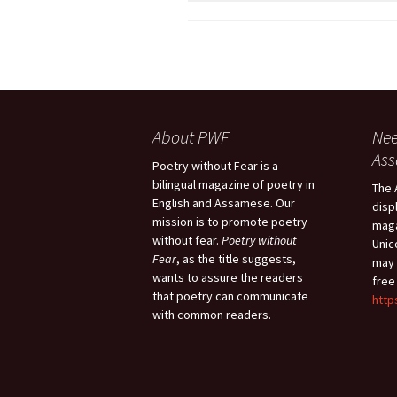
Pr
Bi
Ka
Hi
P
Ga
Ma
About PWF
Nee
As
Poetry without Fear is a
Gi
bilingual magazine of poetry in
P
The 
English and Assamese. Our
disp
mission is to promote poetry
maga
Ar
without fear.
Poetry without
Unic
Fear
, as the title suggests,
may 
wants to assure the readers
free
that poetry can communicate
http
with common readers.