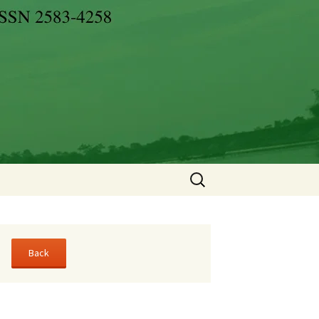
Search
for: