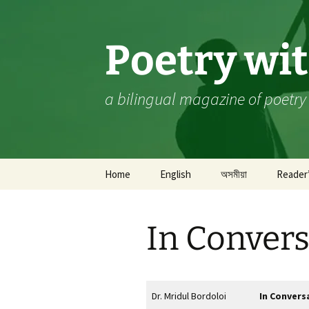
Skip
to
content
Poetry wi
a bilingual magazine of poetry
Home
English
অসমীয়া
Reader
Poetry
কবিতা
A 
In Convers
Prose
গদ্য
Sa
Wh
Ch
Editor’s Pick
কথোপকথন
A 
In
P
Dr. Mridul Bordoloi
In Convers
Book Review
গ্ৰন্থ সমীক্ষা
Bi
M.
‘S