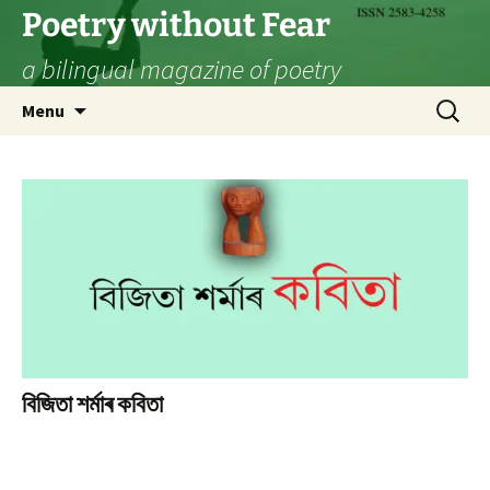
Skip
Poetry without Fear
to
a bilingual magazine of poetry
content
Search
Menu
for:
বিজিতা শৰ্মাৰ কবিতা