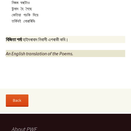
নিজৰ ঘৰটোও 

উন্মাদ হৈ গৈছে 

কেতিয়া গচকি দিয়ে

বিজিতা শৰ্মা
হাইদৰাবাদ নিবাসী এগৰাকী কবি।
An English translation of the Poems.
About PWF