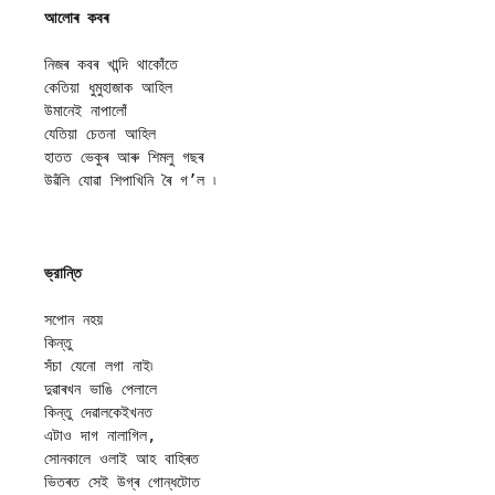
আলোৰ কবৰ
নিজৰ কবৰ খান্দি থাকোঁতে

কেতিয়া ধুমুহাজাক আহিল 

উমানেই নাপালোঁ 

যেতিয়া চেতনা আহিল 

হাতত ভেকুৰ আৰু শিমলু গছৰ

উৱঁলি যোৱা শিপাখিনি ৰৈ গ’ল ৷

সপোন নহয়

কিন্তু

সঁচা যেনো লগা নাই৷

দুৱাৰখন ভাঙি পেলালে 

কিন্তু দেৱালকেইখনত 

এটাও দাগ নালাগিল,

সোনকালে ওলাই আহ বাহিৰত 

ভিতৰত সেই উগ্ৰ গোন্ধটোত 
