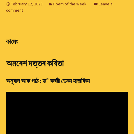
February 12, 2023
Poem of the Week
Leave a
comment
কামেং
অমৰেশ দত্তৰ কবিতা
০
অনুবাদ আৰু পাঠ : ড
কৰৱী ডেকা হাজৰিকা