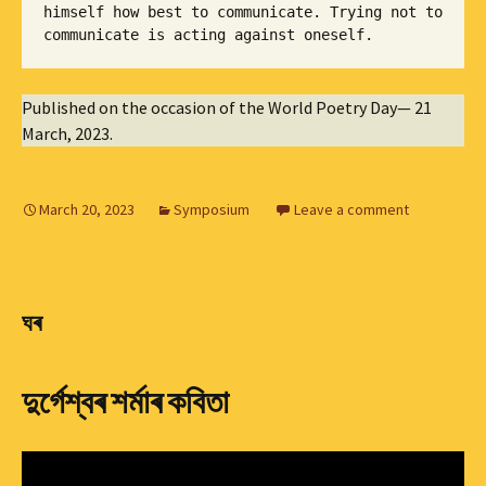
himself how best to communicate. Trying not to 
Published on the occasion of the World Poetry Day— 21
March, 2023.
March 20, 2023
Symposium
Leave a comment
ঘৰ
দুৰ্গেশ্বৰ শৰ্মাৰ কবিতা