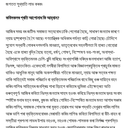
জগতত সুখ্যাতি লাভ কৰক৷
কবিসকলৰ
প্ৰতি
আপোনাৰ
কি
আহ্বান?
আজিৰ সময় বৰ জটিল৷ সমাজত সত্যবোৰ ঢাকি পেলোৱা হৈছে, সাধাৰণ জনতাৰ কাৰণে
ন্যায় দুষ্প্ৰাপ্য হৈ গৈ আছে৷ গণতান্ত্ৰিক অধিকাৰ পৰ্যন্ত কাঢ়ি লোৱা হৈছে৷ চৌদিশে
সুযোগ সন্ধানী লোকৰ দপদপনি৷ মানৱতা, ভাতৃত্ববোধ সহনশীলতা যি হাৰত নোহোৱা
হৈছে একে হাৰত বৃদ্ধি হৈছে হত্যা, ধৰ্ষণ, শোষণ, নিস্পেষণ৷ ভয়-শংকা, অনাস্থা-
অবিশ্বাসে ব্যক্তিমনক চেপি-খুন্দি মাৰিছে৷ সংখ্যাগৰিষ্ঠ দৰিদ্ৰ জনসাধাৰণ আজি হতাশ,
নিঃসঙ্গ, আতংকিত৷ একেদৰেই নগৰীয়া বিলাসিতা আৰু বিজ্ঞানপ্ৰযুক্তিৰ প্ৰাচুৰ্যৰ মাজত
থাকিও আধুনিক মানুহ আজি অকলশৰীয়া৷ গতিকে মানৱতা, ন্যায় আৰু সত্যৰ পক্ষত
থাকি সাহিত্যই সমাজ পৰিৱৰ্তন বা ব্যক্তিমনৰ পৰিৱৰ্তনৰ বাবে কিছু গুৰু দায়িত্ব বহন
কৰিব লাগিব৷ সাহিত্যৰ জনপ্ৰিয় শাখা হিচাপে কবিতাৰ ভুমিকা এইক্ষেত্ৰত অতি
গুৰুত্বপূৰ্ণ৷ আজিৰ কবিতা নিঃস্ব জনতাৰ সাহস হওক৷ কবিয়ে নিঃস্ব জনতাৰ হৃদয় সংবাদ
স্পষ্টকৈ শুনাৰ যত্ন কৰক, বুজক৷ কবিয়ে শোষিত-নিস্পেষিত জনতাৰ মনত আশাৰ সঞ্চাৰ
কৰিব লাগিব, সমাজক শোষণৰ পৰা মুক্ত হোৱাৰ পথ আৰু পদ্ধতি দেখুৱাব পাৰিব লাগিব
আৰু ভাগি পৰা ব্যক্তিমনবোৰক মেৰামতি কৰিব লাগিব৷ কবিতা বিলাসিতা বা বঁটা-বাহন বা
সস্তীয়া প্ৰশংসা লাভৰ উপায় নহওক, নহওক শোষক-শাসকক কৰা নিৰ্লজ্জ প্ৰশস্তি৷
আজিৰ কবিসকল নিৰলস সাধনাত মগ্ন হওক৷ জ্যোতিপ্ৰসাদ আৰু বিষ্ণু ৰাভাৰ দৰে