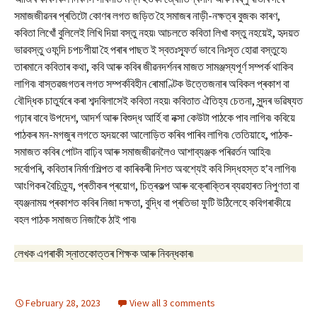
সমাজজীৱনৰ প্ৰতিটো কোণৰ লগত জড়িত হৈ সমাজৰ নাড়ী-নক্ষত্ৰ বুজক৷ কাৰণ,
কবিতা লিখোঁ বুলিলেই লিখি দিয়া বস্তু নহয়৷ আচলতে কবিতা লিখা বস্তু নহয়েই, হৃদয়ত
ভাৱবস্তু ওফন্দি চপচপীয়া হৈ পৰাৰ পাছত ই স্বতঃস্ফূৰ্ত ভাবে নিঃসৃত হোৱা বস্তুহে৷
তাৰমানে কবিতাৰ কথা, কবি আৰু কবিৰ জীৱনদৰ্শনৰ মাজত সামঞ্জস্যপূৰ্ণ সম্পৰ্ক থাকিব
লাগিব৷ বাস্তৱজগতৰ লগত সম্পৰ্কবিহীন ৰোমাণ্টিক উত্তেজনাৰ অবিকল প্ৰকাশ বা
বৌদ্ধিক চাতুৰ্যৰে কৰা শব্দবিলাসেই কবিতা নহয়৷ কবিতাত ঐতিহ্য চেতনা, সুন্দৰ ভৱিষ্যত
গঢ়াৰ বাবে উপদেশ, আদৰ্শ আৰু বিশুদ্ধ আৰ্হি বা নক্সা কেউটা পাঠকে পাব লাগিব৷ কবিয়ে
পাঠকৰ মন-মগজুৰ লগতে হৃদয়কো আলোড়িত কৰিব পাৰিব লাগিব৷ তেতিয়াহে, পাঠক-
সমাজত কবিৰ পোটন বাঢ়িব আৰু সমাজজীৱনলৈও আশাব্যঞ্জক পৰিৱৰ্তন আহিব৷
সৰ্বোপৰি, কবিতাৰ নিৰ্মাণশিল্পত বা কাৰিকৰী দিশত অবশ্যেই কবি সিদ্ধহস্ত হ’ব লাগিব৷
আংগিকৰ বৈচিত্ৰ্য, প্ৰতীকৰ প্ৰয়োগ, চিত্ৰকল্প আৰু বক্ৰোক্তিৰ ব্যৱহাৰত নিপুণতা বা
ব্যঞ্জনাময় প্ৰকাশত কবিৰ নিজা দক্ষতা, বুদ্ধি বা প্ৰতিভা ফুটি উঠিলেহে কবিগৰাকীয়ে
বহল পাঠক সমাজত নিজাকৈ ঠাই পাব৷
লেখক এগৰাকী স্নাতকোত্তৰ শিক্ষক আৰু নিবন্ধকাৰ৷
February 28, 2023
View all 3 comments