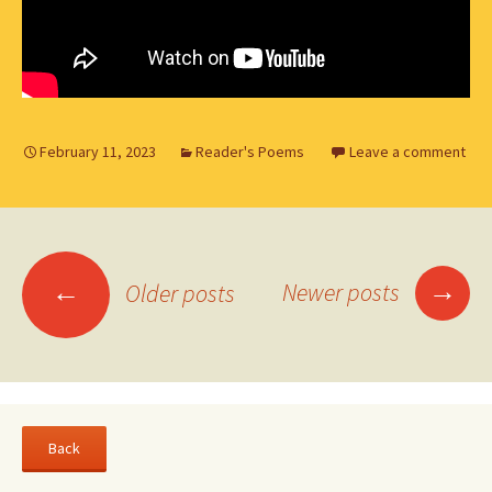
February 11, 2023
Reader's Poems
Leave a comment
Posts
→
←
Newer posts
Older posts
navigation