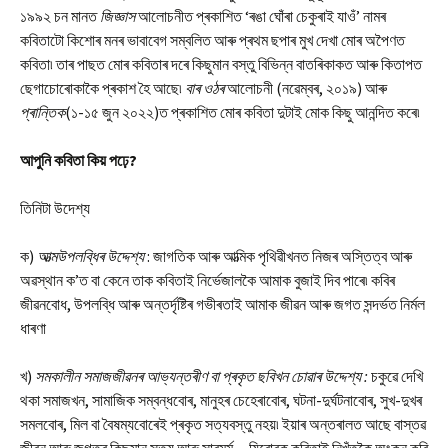
১৯৯২ চন মানত
জিজ্ঞাস
আলোচনীত প্ৰকাশিত ‘ৰঙা ঘোঁৰা চেকুৰাই যাওঁ’ নামৰ
কবিতাটো কিশোৰ মনৰ ভাবাবেগ সম্বলিত আৰু প্ৰথম ছপাৰ মুখ দেখা মোৰ অপৈণত
কবিতা৷ তাৰ পাছত মোৰ কবিতাৰ দৰে কিছুমান বস্তু বিভিন্ন বাতৰিকাকত আৰু কিতাপত
ছেগাচোৰোকাকৈ প্ৰকাশ হৈ আছে৷
বাৰ ওঠৰ
আলোচনী (নৱেম্বৰ, ২০১৯) আৰু
প্ৰান্তিক
(১-১৫ জুন ২০২২)ত প্ৰকাশিত মোৰ কবিতা দুটাই মোক কিছু আনন্দিত কৰে৷
আপুনি
কবিতা
কিয়
পঢ়ে?
তিনিটা উদেশ্য
ক)
আত্মউপলব্ধিৰ উদ্দেশ্য
: জাগতিক আৰু আত্মিক পৃথিৱীখনত নিজৰ অস্তিত্ব আৰু
অৱস্থান ক’ত বা কেনে তাক কবিতাই নিৰ্ভেজালকৈ আমাক বুজাই দিব পাৰে৷ কবিৰ
জীৱনবোধ, উপলব্ধি আৰু অন্তৰ্দৃষ্টিৰ গভীৰতাই আমাক জীৱন আৰু জগত সন্দৰ্ভত নিৰ্মল
ধাৰণা
খ)
সমকালীন সমাজজীৱনৰ আভ্যন্তৰীণ বা প্ৰকৃত ছবিখন চোৱাৰ উদ্দেশ্য
:
চকুৱে দেখি
থকা সমাজখন, সামাজিক সম্বন্ধবোৰ, মানুহৰ চেহেৰাবোৰ, ঘটনা-দুৰ্ঘটনাবোৰ, সুখ-দুখৰ
সমলবোৰ, মিল বা বৈষম্যবোৰেই প্ৰকৃত সত্যবস্তু নহয়৷ ইয়াৰ অন্তৰালত আছে বাস্তৱ