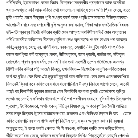
পৰিস্থিতি, ইয়াৰ কাৰণ-কাৰক বিচাৰ-বিশ্লেষণ সম্বন্ধীয় গ্ৰন্থবোৰ আৰু অসমীয়া
খ্যাত-অখ্যাত কবি আৰু কবিতা তথা সমালোচনা সাহিত্য মোৰ অতি প্ৰিয়৷ সেয়ে, হাতে
ঢুকি পালেই তেনে কিছুমান পুথি সংগ্ৰহ কৰোঁ আৰু পঢ়োঁ৷ তাৰ মাজতে বিভিন্ন কাকত-
আলোচনীৰ বাবে সময়োপযোগী বুলি অনুভৱ কৰা সমাজ, শিক্ষা আৰু ৰাজনৈতিক বিষয়ক
দুই-এটা প্ৰবন্ধ লিখোঁ৷ কবিতাৰ প্ৰতি মোৰ আগ্ৰহ অপৰিসীম যদিওঁ মোৰ অধ্যয়নৰ
পৰিধি অসমীয়া কবিতাতে সীমাবদ্ধ বুলি ক’লেও ভুল নহ’ব৷ শংকৰ-মাধৱৰ পৰা আৰম্ভ
কৰি চন্দ্ৰকুমাৰ, হেমচন্দ্ৰ, নলিনীবালা, নৱকান্ত, জ্যোতি-বিষ্ণু হৈ অতি সাম্প্ৰতিক
কালৰ জনপ্ৰিয় কবি হৰেকৃষ্ণ ডেকা, নীলিম কুমাৰ, জ্ঞান পূজাৰী, ৰাজীৱ বৰা, ৰফিকুল
হোছেইন, প্ৰণব কুমাৰ বৰ্মন, জোনমণি দাস তথা সহপাঠী ভূপেন গগৈলৈকে অসংখ্য
বিশিষ্ট কবিৰ কবিতা পঢ়ি আছোঁ৷ কিন্তু, দুখৰ বিষয়— বিশেষকৈ আধুনিক কবিতাবোৰৰ
অৰ্থ বহু বুজিও যেন কিবা এটা নুবুজোঁ নুবুজোঁ ভাব থাকি যায়৷ মোৰ মনত এনে ভাবৰাশিয়ে
যিমানেই ক্ৰিয়া কৰে কবিতাবোৰ বাৰে বাৰে পঢ়িবলৈ উদগ্ৰ নিচাহে জাগে৷ সেয়ে, আকৌ
পঢ়োঁ৷ বহু কিবাকিবি নুবুজাৰ মাজতো যেন কিবাকিবি বহু কথা বুজোঁ! তেনেকৈয়ে তৃপ্তি
লভোঁ৷ বহু মেদহীন কবিতাৰ খাজেখাপে খাই পৰা প্ৰতীকৰ ব্যৱহাৰ, বুদ্ধিদীপ্ত চিত্ৰকল্পৰ
প্ৰয়োগ, ইংগিতময়তা, অৰ্থালংকাৰ, বিচিত্ৰ বিষয়বস্তু, অগতানুগতিক শৈলী আদিয়ে
মনত নতুন চিন্তাৰ উন্মেষ ঘটোৱাৰ লগতে চেতনাত এক বৌদ্ধিক টক্কৰ দি যায়— তেনে
কবিতাবোৰ পঢ়ি বৰ ভাল পাওঁ৷ অৰ্থপূৰ্ণ নিটোল শব্দ, বাক্যৰ অনুক্ত কথাৰ যি ব্যঞ্জনা
অনুভুত হয়, ই হৃদয় গলাই পেলায়৷ সি যি নহওক, কবিতাৰ প্ৰতি মোৰ ভক্তি যিমান,
ভীতি ততোধিক৷ সেয়ে, কবিতাৰ দৰে কিবা কিছুমান লিখিও পিছমুহূৰ্ততে মোহাৰি পেলাওঁ৷