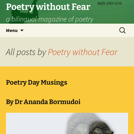
Skip
Poetry without Fear
to
a bilingual magazine of poetry
content
Search
Menu
for:
All posts by
Poetry without Fear
Poetry Day Musings
By Dr Ananda Bormudoi