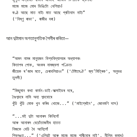
মাজে মাজে মোৰ ডিঙিটো খেপিয়াওঁ

কণ্ঠ আছে মাত নাই৷ মাত আছে প্ৰতিবাদ নাই৷” 

('বিষ্ণু ৰাভা', ৰাজীৱ বৰা)
আন দুটামান অগতানুগতিক শৈলীৰ কবিতা—
“অমল নামৰ মানুহজন বিশ্ববিদ্যালয়ৰ অধ্যাপক৷

কিতাপৰ পোক, অংকৰ নামজ্বলা পণ্ডিত৷ 

জীয়েক ৰ’জাৰ মতে, চেৰাবলিয়াও৷” ('টেষ্টামেণ্ট’ জ্য’মিত্ৰিক', অনুভৱ 
তুলসী)

“কিছুমান কথা কাৰ্বন-ডাই-অক্সাইডৰ দৰে,

নৈঃশব্দৰে নামি অহা শব্দবোৰে 

খুঁচি খুঁচি মোক খুন কৰিব খোজে...” ('মাইগ্ৰেইন', জোনমণি দাস)

“...মই দুটা আনাৰস কিনিলোঁ

আৰু আনাৰস বেচোঁতাজনীৰ হাতত 

নিজকে বেচি থৈ আহিলোঁ

শ্বিলঙত...” ('এলিয়ট আৰু মাজে মাজে শাৰীবোৰ নাই', নীলিম কুমাৰ)
