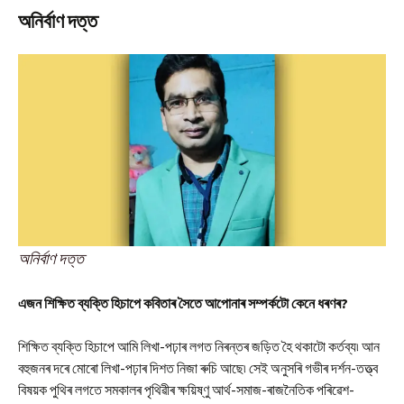
অনিৰ্বাণ দত্ত
অনিৰ্বাণ দত্ত
এজন
শিক্ষিত
ব্যক্তি
হিচাপে
কবিতাৰ
সৈতে
আপোনাৰ
সম্পৰ্কটো
কেনে
ধৰণৰ?
শিক্ষিত ব্যক্তি হিচাপে আমি লিখা-পঢ়াৰ লগত নিৰন্তৰ জড়িত হৈ থকাটো কৰ্তব্য৷ আন
বহুজনৰ দৰে মোৰো লিখা-পঢ়াৰ দিশত নিজা ৰুচি আছে৷ সেই অনুসৰি গভীৰ দৰ্শন-তত্ত্ব
বিষয়ক পুথিৰ লগতে সমকালৰ পৃথিৱীৰ ক্ষয়িষ্ণু আৰ্থ-সমাজ-ৰাজনৈতিক পৰিৱেশ-