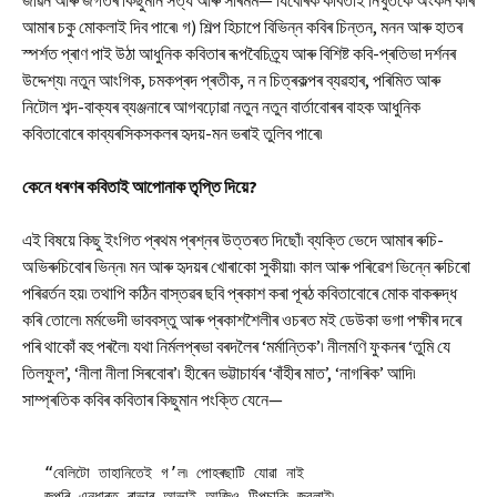
জীৱন আৰু জগতৰ কিছুমান সত্য আৰু সাৰমৰ্ম— যিবোৰক কবিতাই নিখুঁতকৈ অংকন কৰি
আমাৰ চকু মোকলাই দিব পাৰে৷ গ) শিল্প হিচাপে বিভিন্ন কবিৰ চিন্তন, মনন আৰু হাতৰ
স্পৰ্শত প্ৰাণ পাই উঠা আধুনিক কবিতাৰ ৰূপবৈচিত্ৰ্য আৰু বিশিষ্ট কবি-প্ৰতিভা দৰ্শনৰ
উদ্দেশ্য৷ নতুন আংগিক, চমকপ্ৰদ প্ৰতীক, ন ন চিত্ৰকল্পৰ ব্যৱহাৰ, পৰিমিত আৰু
নিটোল শব্দ-বাক্যৰ ব্যঞ্জনাৰে আগবঢ়োৱা নতুন নতুন বাৰ্তাবোৰৰ বাহক আধুনিক
কবিতাবোৰে কাব্যৰসিকসকলৰ হৃদয়-মন ভৰাই তুলিব পাৰে৷
কেনে
ধৰণৰ
কবিতাই
আপোনাক
তৃপ্তি
দিয়ে?
এই বিষয়ে কিছু ইংগিত প্ৰথম প্ৰশ্নৰ উত্তৰত দিছোঁ৷ ব্যক্তি ভেদে আমাৰ ৰুচি-
অভিৰুচিবোৰ ভিন্ন৷ মন আৰু হৃদয়ৰ খোৰাকো সুকীয়া৷ কাল আৰু পৰিৱেশ ভিন্নে ৰুচিৰো
পৰিৱৰ্তন হয়৷ তথাপি কঠিন বাস্তৱৰ ছবি প্ৰকাশ কৰা পূৰঠ কবিতাবোৰে মোক বাকৰুদ্ধ
কৰি তোলে৷ মৰ্মভেদী ভাববস্তু আৰু প্ৰকাশশৈলীৰ ওচৰত মই ডেউকা ভগা পক্ষীৰ দৰে
পৰি থাকোঁ বহু পৰলৈ৷ যথা নিৰ্মলপ্ৰভা বৰদলৈৰ ‘মৰ্মান্তিক’৷ নীলমণি ফুকনৰ ‘তুমি যে
তিলফুল’, ‘নীলা নীলা সিৰবোৰ’৷ হীৰেন ভট্টাচাৰ্যৰ ‘বাঁহীৰ মাত’, ‘নাগৰিক’ আদি৷
সাম্প্ৰতিক কবিৰ কবিতাৰ কিছুমান পংক্তি যেনে—
“বেলিটো তাহানিতেই গ’ল৷ পোহৰছাটি যোৱা নাই

জুপুৰি এন্ধাৰত ৰাভাৰ আভাই আজিও টিপচাকি জ্বলাই৷
