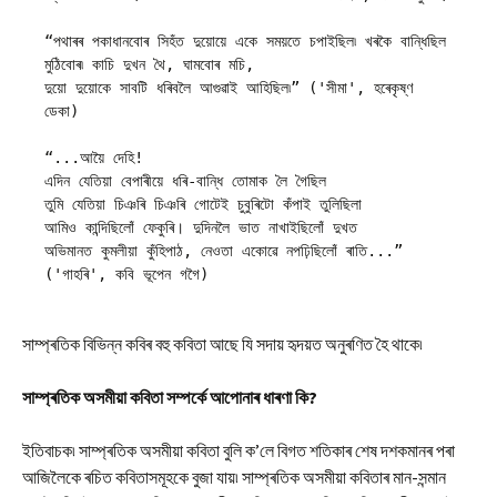
“পথাৰৰ পকাধানবোৰ সিহঁত দুয়োয়ে একে সময়তে চপাইছিল৷ খৰকৈ বান্ধিছিল 
মুঠিবোৰ৷ কাচি দুখন থৈ, ঘামবোৰ মচি,  

দুয়ো দুয়োকে সাবটি ধৰিবলৈ আগুৱাই আহিছিল৷” ('সীমা', হৰেকৃষ্ণ 
ডেকা)

“...আয়ৈ দেহি!

এদিন যেতিয়া বেপাৰীয়ে ধৰি-বান্ধি তোমাক লৈ গৈছিল

তুমি যেতিয়া চিঞৰি চিঞৰি গোটেই চুবুৰিটো কঁপাই তুলিছিলা

আমিও কান্দিছিলোঁ ফেকুৰি। দুদিনলৈ ভাত নাখাইছিলোঁ দুখত

অভিমানত কুমলীয়া কুঁহিপাঠ, নেওতা একোৱে নপঢ়িছিলোঁ ৰাতি...” 
('গাহৰি', কবি ভূপেন গগৈ)
সাম্প্ৰতিক বিভিন্ন কবিৰ বহু কবিতা আছে যি সদায় হৃদয়ত অনুৰণিত হৈ থাকে৷
সাম্প্ৰতিক
অসমীয়া
কবিতা
সম্পৰ্কে
আপোনাৰ
ধাৰণা
কি?
ইতিবাচক৷ সাম্প্ৰতিক অসমীয়া কবিতা বুলি ক’লে বিগত শতিকাৰ শেষ দশকমানৰ পৰা
আজিলৈকে ৰচিত কবিতাসমূহকে বুজা যায়৷ সাম্প্ৰতিক অসমীয়া কবিতাৰ মান-সন্মান