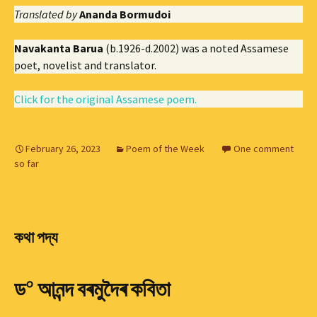
Translated by
Ananda Bormudoi
Navakanta Barua
(b.1926-d.2002) was a noted Assamese
poet, novelist and translator.
Click for the original Assamese poem.
February 26, 2023
Poem of the Week
One comment
so far
কথা পদ্য
০
ড
আনন্দ বৰমুদৈৰ কবিতা