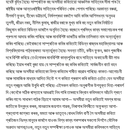
যথেষ্ট বৃদ্ধি হৈছে৷ সাম্প্ৰতিক বহু অসমীয়া কবিতায়ো আঞ্চলিক সাহিত্যৰ সীমা পাৰ হৈ
ৰাষ্ট্ৰীয় আৰু আন্তঃৰাষ্ট্ৰীয় সাহিত্যৰ পৰিধিত খোজ পেলাব পাৰিছে৷ নৱকান্ত বৰুৱা,
নীলমণি ফুকন, হীৰেন ভট্টাচাৰ্য, নিৰ্মলপ্ৰভা বৰদলৈ আদি কবিৰ আশিসধন্য অনুভৱ
তুলসী, জীৱন নৰহ, নীলিম কুমাৰ, ৰাজীৱ বৰাকে মুখ্য কৰি বহু নতুন কবিৰ নিৰ্বাচিত
কিছুমান কবিতা বিভিন্ন ভাষালৈ অনূদিত হৈছে৷ বহুজনে প্ৰসিদ্ধ কাব্য সমালোচকৰ পৰা
প্ৰশংসা আদায় কৰিব পাৰিছে আৰু মানবিশিষ্ট ভাৰতীয় কবিৰ তালিকাত নাম অন্তৰ্ভুক্ত
কৰিব পাৰিছে৷ কেইবাজনো সাম্প্ৰতিক কবিৰ কবিতাই বিভিন্ন ৰাজ্যৰ মহাবিদ্যালয় আৰু
বিশ্ববিদ্যালয় পাঠ্যক্ৰমত অন্তৰ্ভুক্ত হৈছে৷ সনন্ত তাঁতি, কবীন ফুকন, জ্ঞান পূজাৰীৰ
দৰে বিশিষ্ট কবিয়ে তেওঁলোকৰ মানবিশিষ্ট কাব্যপুথিৰ বাবে সাহিত্য অকাডেমী বঁটা লাভ
কৰিছে৷ ইয়াৰ পৰাই বুজা যায় যে সাম্প্ৰতিক বহু কবিৰ কবিতাই সাৰ্বজনীন বাৰ্তা বহন
কৰিছে আৰু অসমীয়া কবিতাকো বিশ্ব কবিতাৰ শাৰীত বহুৱাব পাৰিছে৷ কাকত-আলোচনী
আৰু সামাজিক মাধ্যম আদিত দিনৌ শ শ কবিতা প্ৰকাশ কৰি কবিতা-চৰ্চাত যেন অসমীয়া
নতুন প্ৰজন্ম আজি উবুৰি খাই পৰিছে৷ এইসকল কবিতা-অনুৰাগীক উপযুক্ত দিহা-পৰামৰ্শ
দি কেনেকৈ সঠিক ৰাস্তাৰে আগুৱাই নিব পাৰি তাৰবাবে বিদ্বান কবিসকলে আঁচনি গ্ৰহণ
কৰিব লাগে৷ সাধাৰণ পাঠক হিচাপে আমাৰ আশা— অসমীয়া নতুন কবিতাই সমগ্ৰ মানৱ
জাতিকে উদ্বুদ্ধ কৰক, মানৱতাৰ জয়গান গাৱক, নিৰাশাৰ বিপৰীতে অফুৰন্ত আশা-
প্ৰত্যাশা জাগ্ৰত কৰক, মমতা আৰু ভাতৃত্ব বোধৰ নিৰ্মল বাণী লৈ অসমীয়া কবিতা
প্ৰতিজন নিঃস্ব মানুহৰ কাষলৈ যাওক৷ বিশ্ব কাব্য পৰম্পৰাৰ সকলো দিশলৈ মৌলিক
অৱদান আগবঢ়াওক, নতুন নতুন সম্পৰীক্ষা চলাওক আৰু অসমীয়া কবিসকলে সাহিত্য