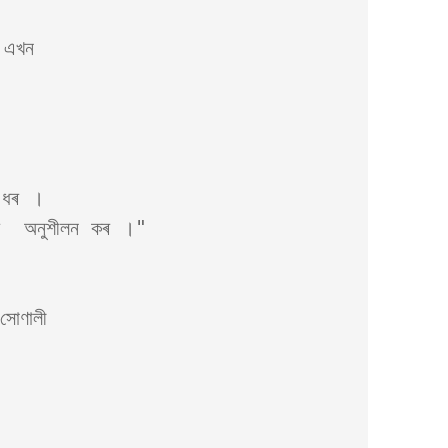
 এখন

ধৰ ।

োণালী
