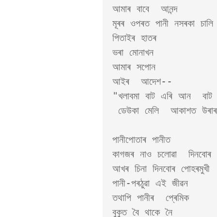
আমাৰ বাবে  আনন্দ 

মূৰৰ ওপৰত পানী নসৰকা চালি
পিতাইৰ হাতৰ 

ভৰা মোনাখন

আমাৰ সপোন 

আইৰ  আদেশ--

"খলাবমা বাট এৰি আন  বাট 
 ডেউকা মেলি  আকাশত উৰাৰ  অনুশীলন কৰ ।" 

পানীপোতাৰ পানীত 

কাগজৰ নাও চলোৱা  দিনবোৰ স
আখৰ চিনা দিনবোৰ পোহৰমুখী 

পানী-পৰঠুৱা এই জীৱন 

তথাপি পানীৰ  প্ৰেমিক 

বুকুত বৈ থাকে নৈ   
