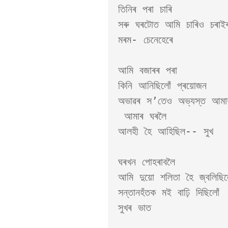
তিনিৰ পৰা চাৰি

সৰু ঘৰটোত আমি চাৰিও চৰাইৰ
মৰম- চেনেহেৰে 

আমি বজাৰৰ পৰা 

কিনি আনিছিলোঁ প্ৰয়োজন

অভাৱৰ স’তেও অভ্যস্ত আমাৰ
 আমাৰ ঘৰলৈ 

আলহী হৈ আহিছিল-- সুখ 

ঘৰখন পোহৰাবলৈ 

আমি দুয়ো শলিতা হৈ জ্বলিছিলো
সন্তানহঁতক মই বাঢ়ি দিছিলোঁ

সুখৰ ভাত 
