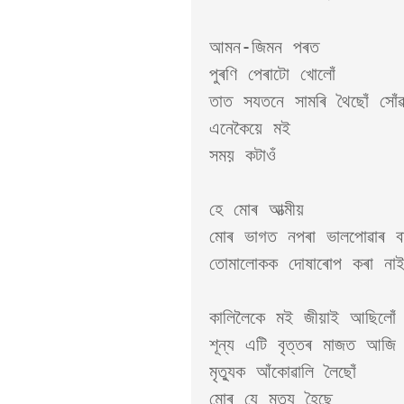
আমন-জিমন পৰত 

পুৰণি পেৰাটো খোলোঁ

তাত সযতনে সামৰি থৈছোঁ সোঁৱৰ
এনেকৈয়ে মই 

সময় কটাওঁ

হে মোৰ আত্মীয়

মোৰ ভাগত নপৰা ভালপোৱাৰ বা
তোমালোকক দোষাৰোপ কৰা নাই
কালিলৈকে মই জীয়াই আছিলোঁ

শূন্য এটি বৃত্তৰ মাজত আজি
মৃত্যুক আঁকোৱালি লৈছোঁ 

মোৰ যে মৃত্যু হৈছে 
