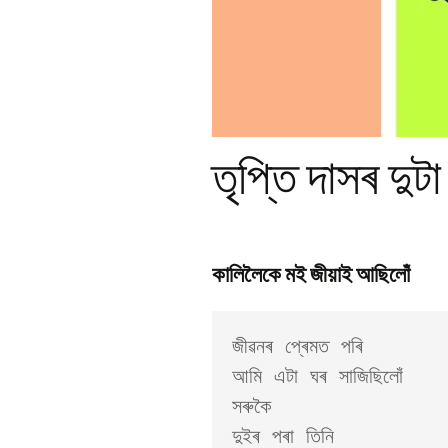
Pr
Bi
Ka
Hi
P
Ga
Ma
তৃপ্তি দাসৰ দুট
Gi
P
Ar
কালিলৈকে মই জীয়াই আছিলোঁ
জীৱনৰ প্ৰেমত পৰি 

আমি এটা ঘৰ সাজিছিলোঁ 

সৰুকৈ 

দুইৰ পৰা তিনি 
