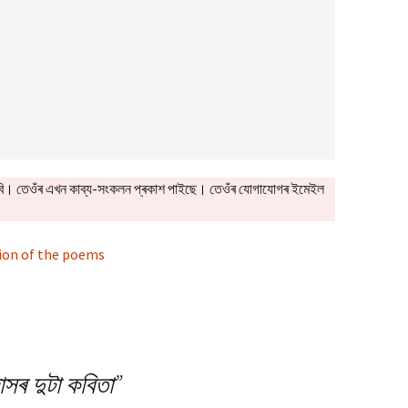
বি। তেওঁৰ এখন কাব্য-সংকলন প্ৰকাশ পাইছে। তেওঁৰ যোগাযোগৰ ইমেইল
tion of the poems
দাসৰ দুটা কবিতা
”