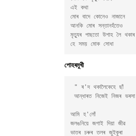
এই কথা 

মোৰ বাদে কোনেও নাজানে 

আনকি মোৰ সন্তানহঁতেও 

মৃত্যুৰ পাছতো উশাহ লৈ থকাৰ
পোহৰমুখী
 " ৰ'দ থকালৈকেহে ছাঁ 

 আন্ধাৰত নিজেই নিজৰ ভৰসা ।"    --- আই

আমি হ'লোঁ

জলঙনিয়ে জগাই দিয়া জীৱ

ভাতৰ চৰুৰ তলৰ জুইকুৰা 
