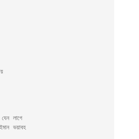
য়

যেন লাগে 

মান ভয়াবহ
