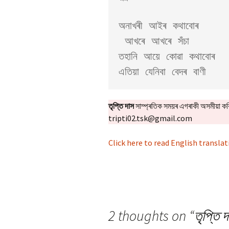
অনাখৰী আইৰ কথাবোৰ 

 আখৰে আখৰে সঁচা

তহানি আয়ে কোৱা কথাবোৰ 

এতিয়া যেনিবা বেদৰ বাণী
তৃপ্তি দাস
সাম্প্ৰতিক সময়ৰ এগৰাকী অসমীয়া ক
tripti02.tsk@gmail.com
Click here to read English transla
2 thoughts on “
তৃপ্তি 