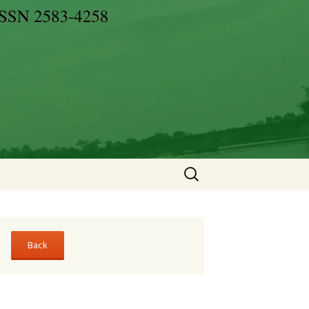
Search
for: