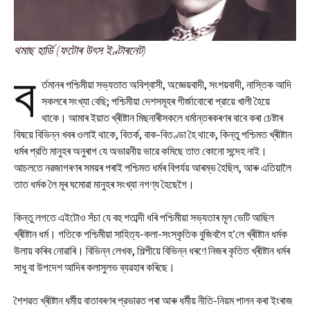
থমাছ হার্ডি
(ফটোৰ উৎস ইণ্টাৰনেট)
ব
র্তমানৰ পশ্চিমীয়া সভ্যতাত অবিশ্বাসী, অজ্ঞেয়বাদী, সংশয়বাদী, নাস্তিক আদি
সকলৰে সংখ্যা বেছি; পশ্চিমীয়া দেশসমূহৰ গীর্জাবোৰো প্রায়ে খালী হৈয়ে
থাকে। আমাৰ ইয়াত খ্ৰীষ্টান মিছনাৰীসকলে ধর্মান্তৰকৰণৰ বাবে কৰা চেষ্টাৰ
বিষয়ে বিভিন্ন খবৰ ওলাই থাকে, বিতর্ক, বাক-বিতণ্ডা হৈ থাকে, কিন্তু পশ্চিমত খ্ৰীষ্টান
ধর্মৰ প্রতি মানুহৰ অনুৰাগ যে অভাৱনীয় ভাৱে কমিছে তাত কোনো সন্দেহ নাই।
আচলতে নৱজাগৰণৰ সময়ৰ পৰাই পশ্চিমত ধর্মৰ বিপর্যয় আৰম্ভ হৈছিল, আৰু এতিয়ালৈ
তাত ধর্মক লৈ মূৰ ঘমোৱা মানুহৰ সংখ্যা নগণ্য হৈছেগৈ।
কিন্তু লগতে এইটোও সঁচা যে বহু শতাব্দী ধৰি পশ্চিমীয়া সভ্যতাৰ মূল ভেটি আছিল
খ্ৰীষ্টান ধর্ম। গতিকে পশ্চিমীয়া সাহিত্য-কলা-সংস্কৃতিক বুজিবলৈ হ’লে খ্ৰীষ্টান ধর্মক
উলায় কৰিব নোৱাৰি। বিভিন্ন লেখক, শিল্পীয়ে বিভিন্ন ধৰণে নিজৰ কৃতিত খ্ৰীষ্টান ধর্মৰ
সাধু বা উপদেশ আদিৰ কলাসুলভ ব্যৱহাৰ কৰিছে।
শৈশৱত খ্ৰীষ্টান ধর্মীয় বাতাবৰণৰ প্রভাৱত পৰা আৰু ধর্মীয় নীতি-নিয়ম পালন কৰা ইংৰাজ