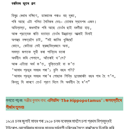
বৰদিনৰ ভূতৰ গল্প
বিষুৱ ৰেখাৰ দক্ষিণে, ডাৰবানৰ পৰাও বহু দূৰত,
পৰি আছে এটা গলিত সৈনিকৰ দেহ— তোমাৰ স্বদেশৰ এজন।
অবিন্যস্ত, জধলাকৈ পৰি আছে তেওঁৰ ছাই বৰণীয়া হাড়,
আৰু প্রত্যেক ৰাতি বতাহত তেওঁৰ উদ্ভ্রান্ত আত্মাই বিনাই 
অগস্ত্য নক্ষত্রলৈ চাই, “মই জানিব খুজিছোঁ
কোনে, কেতিয়া সেই ক্রুছবিদ্ধজনে অনা,
সমস্ত জগতক সুখী কৰা শান্তিৰ বতৰা
অর্থহীন কৰি পেলালে, আঁতৰাই থ’লে?
আৰু এতিয়া অর্থ ক’ত, যুক্তিয়েই বা ক’ত
‘আমাৰ প্রভূৰ সময়ৰ পৰা’১ বুলি বছৰ গণি?
‘আমাৰ প্রভূৰ সময়ৰ পৰা’ৰ পোছাক পিন্ধি দুহেজাৰটা বছৰ পাৰ হৈ গ’ল,
কিন্তু যি কাৰণে তেওঁ প্রাণ দিলে সি অর্থহীন হৈ ৰ’ল”
লগতে পঢ়ক:
সঞ্জীৱ কুমাৰ নাথ:
এলিয়টৰ ‘The Hippopotamus’ : জলহস্তীৰে
গীর্জাৰ তুলনা!
১৯১৪ চনৰ জুলাই মাহৰ পৰা ১৯১৮ চনৰ নবেম্বৰ মাহলৈ চলা প্রথম বিশ্বযুদ্ধই
ইউৰোপ-আমেৰিকাৰ মানুহক মানুহৰ সর্বনাশী চৰিত্রৰ সৈতে বাৰুকৈয়ে চিনাকি কৰি