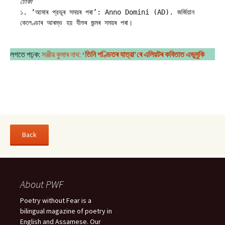
টোকা
১. ‘আমাৰ প্রভূৰ সময়ৰ পৰা’: Anno Domini (AD). জর্জিয়ান 
কেলেণ্ডাৰ আৰম্ভ হয় যীশুৰ জন্মৰ সময়ৰ পৰা।
লগতে পঢ়ক:
সঞ্জীৱ কুমাৰ নাথ:
‘তিনি পণ্ডিতৰ যাত্রা’ৰে এলিয়টৰ কবিতাত এভুমুকি
About PWF
Poetry without Fear is a
bilingual magazine of poetry in
English and Assamese. Our