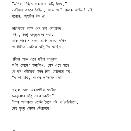
“এতিয়া সিহঁতে সকলোৱে আঁঠু লৈছে,”
বয়সীয়াল এজনে কৈছিল, আৰু আমি এজাক আছিলোঁ বহি
সুখেৰে, জুহালিৰ উম লৈ।
ভাবিছিলোঁ আমি খেৰ ভৰা গোহালিৰ
নিৰীহ, নির্জু জন্তুবোৰৰ কথা,
আৰু কাৰোৰে মনত আমাৰ সন্দেহ নাছিল
যে সিহঁতে তেতিয়া আঁঠু লৈ আছিল। 
এতিয়া আৰু এনে ধুনীয়া সাধুকথা  
ক’ব কোনে? তথাপিও, মোৰ এনে লাগে
যে যদি খ্ৰীষ্টমাছ ইভৰ দিনা কোনোৱে কয়,
“ব’লা যাওঁ, আমাৰ ল’ৰালিৰ সেই
পাহাৰৰ তলৰ অকলশৰীয়া ঘৰটোত
জন্তুবোৰে আঁঠু লোৱা চাওঁগৈ”,
নিশাৰ আন্ধাৰত তেওঁৰ সৈতে মই গ’লোঁহেঁতেন,
সেই দৃশ্য চোৱাৰ হেঁপাহেৰে।