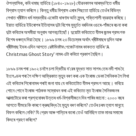
ঔপন্যাসিক, কবি থমাছ হার্ডিয়ে (১৮৪০-১৯২৮) যৌৱনকালৰ আৰম্ভণিতে ধর্মীয়
বিশ্বাস ত্যাগ কৰিলে। কিন্তু ধর্মীয় বিশ্বাস এৰাৰ পিছতো হার্ডিয়ে তেওঁৰ বিভিন্ন
লেখাত খ্ৰীষ্টান ধর্ম সম্বন্ধীয় একোটা ধাৰণাৰ অতি সুন্দৰ, শক্তিশালী ব্যৱহাৰ কৰিছে।
ইয়াত হার্ডিয়ে ইউৰোপৰ ইতিহাসৰ দুটা বিশেষ মুহূর্তত বৰদিনৰ ওচৰে-পাঁজৰে ৰচনা কৰা
দুটা কবিতাৰ অসমীয়া অনুবাদ আগবঢ়াইছোঁ। দুয়োটা কবিতাতে যীশুৰ জন্মৰ প্রসংগক
বিশেষ গুৰুত্ব দিয়া হৈছে। ১৮৯৯ চনৰ ২৩ ডিচেম্বৰ অর্থাৎ খ্ৰীষ্টমাছৰ দুদিন আৰু
খ্ৰীষ্টমাছ ইভৰ এদিন আগতে
ৱেষ্টমিনষ্টাৰ গেজেট
নামৰ কাকতত হার্ডিৰ ‘A
Christmas Ghost Story’ নামৰ এটা কবিতা প্রকাশ হৈছিল।
১৮৯৯ চনৰ পৰা ১৯০২ চনলৈ চলা দ্বিতীয় ব’ৱেৰ যুদ্ধত সাত সাগৰ তেৰ নদী পাৰ হৈ
ইংলেণ্ডৰ পৰা গৈ দক্ষিণ আফ্রিকাত মৃত্যু বৰণ কৰা এক ইংৰাজ ডেকা সৈনিকক লৈ লিখা
এই কবিতাৰ শিৰোনামৰ পৰাই জনা যায় যে কবিতাটোত যীশুৰ প্রসংগ আছে। কবিয়ে
পোনে পোনে ইংৰাজ পাঠকক সম্বোধন কৰা এই কবিতাত মৃত ইংৰাজ সৈনিকজনৰ
আত্মাটোৱে কৰা প্রশ্নবোৰৰ উত্তৰ ধর্ম-বিশ্বাসীজনে দিব পাৰিব জানো : ২০০০ বছৰ
আগতে যীশুৱে কি কাৰণে ক্রুছবিদ্ধ হৈ মৃত্যু বৰণ কৰিলে? তেওঁৰ চৰম ত্যাগ মানুহে
বিফল কৰিলে নেকি? যি প্রেম আৰু শান্তিৰ বতৰা তেওঁ আনিছিল তাক মানৱ সমাজে
কিদৰে গ্রহণ কৰিলে?