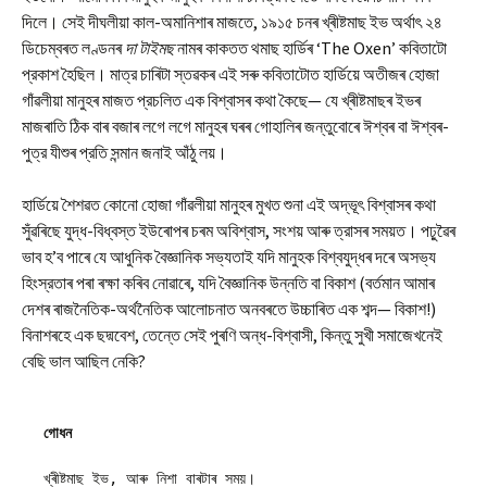
দিলে। সেই দীঘলীয়া কাল-অমানিশাৰ মাজতে, ১৯১৫ চনৰ খ্ৰীষ্টমাছ ইভ অর্থাৎ ২৪
ডিচেম্বৰত লণ্ডনৰ
দা টাইমছ
নামৰ কাকতত থমাছ হার্ডিৰ ‘The Oxen’ কবিতাটো
প্রকাশ হৈছিল। মাত্র চাৰিটা স্তৱকৰ এই সৰু কবিতাটোত হার্ডিয়ে অতীজৰ হোজা
গাঁৱলীয়া মানুহৰ মাজত প্রচলিত এক বিশ্বাসৰ কথা কৈছে— যে খ্ৰীষ্টমাছৰ ইভৰ
মাজৰাতি ঠিক বাৰ বজাৰ লগে লগে মানুহৰ ঘৰৰ গোহালিৰ জন্তুবোৰে ঈশ্বৰ বা ঈশ্বৰ-
পুত্র যীশুৰ প্রতি সন্মান জনাই আঁঠু লয়।
হার্ডিয়ে শৈশৱত কোনো হোজা গাঁৱলীয়া মানুহৰ মুখত শুনা এই অদ্ভূৎ বিশ্বাসৰ কথা
সুঁৱৰিছে যুদ্ধ-বিধ্বস্ত ইউৰোপৰ চৰম অবিশ্বাস, সংশয় আৰু ত্রাসৰ সময়ত। পঢ়ুৱৈৰ
ভাব হ’ব পাৰে যে আধুনিক বৈজ্ঞানিক সভ্যতাই যদি মানুহক বিশ্বযুদ্ধৰ দৰে অসভ্য
হিংস্রতাৰ পৰা ৰক্ষা কৰিব নোৱাৰে, যদি বৈজ্ঞানিক উন্নতি বা বিকাশ (বর্তমান আমাৰ
দেশৰ ৰাজনৈতিক-অর্থনৈতিক আলোচনাত অনবৰতে উচ্চাৰিত এক শব্দ— বিকাশ!)
বিনাশৰহে এক ছদ্মবেশ, তেন্তে সেই পুৰণি অন্ধ-বিশ্বাসী, কিন্তু সুখী সমাজেখনেই
বেছি ভাল আছিল নেকি?
গোধন
খ্ৰীষ্টমাছ ইভ, আৰু নিশা বাৰটাৰ সময়।