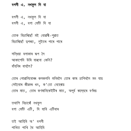
বগলী এ, নখফুল দি যা
বগলী এ, নখফুল দি যা

বগলী এ, বগা ফোঁট দি যা

তোক বিচাৰিছোঁ মই বোৱাৰী-পুৱাত

বিচাৰিছোঁ দুপৰত, লুইতৰ পাৰে পাৰে

সন্ধিয়া বলাকাৰ ৰূপ লৈ

আকাশেদি উৰি যাৱনো কেনি?

বাঁহনিৰ বাহলৈ?

তোৰ পোৱালিবোৰৰ কলকলনি শুনিবলৈ তোৰ কাষ চাপিবলৈ মন যায়

সেইবোৰ জীৱনৰ ধন, ক'তো নেহেৰায়

তোৰ মাত, তোৰ কণমানিকেইটিৰ মাত, অপূৰ্ব ৰহস্যৰে বৰ্ণময়

তথাপি বিচাৰোঁ নখফুল

বগা ফোঁট এটি, দি যাবি এটিবাৰ

তই আহিবি অ' বগলী

পাখিত পাখি থৈ আহিবি
