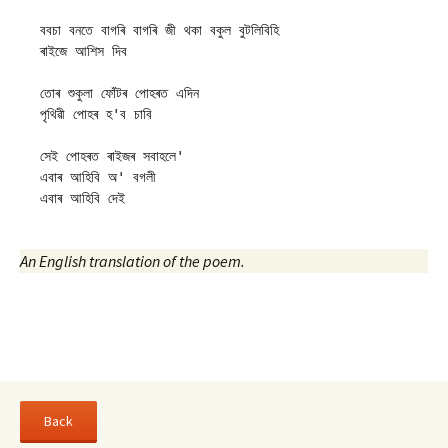
ববচা বনতে বাগৰি বাগৰি জী থকা বকুল বুটলিবিহি

ৰাইজে আশিস দিব

তোৰ শুকুলা ফোঁটৰ পোহৰত এদিন

পৃথিৱী পোহৰ হ'ব চাবি

সেই পোহৰত ৰাইজৰ সবাহলে'

এবাৰ আহিবি অ' বগলী

An English translation of the poem.