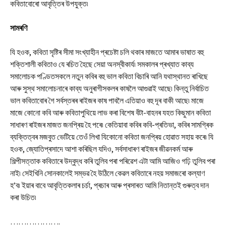
কবিতাবোৰো আবৃত্তিৰ উপযুক্ত৷
সামৰণি
যি হওক, কবিতা সৃষ্টিৰ সীমা সংখ্যাহীন প্ৰচেষ্টা চলি থকাৰ মাজতে আমাৰ ভাষাত বহু
শক্তিশালী কবিতাও যে ৰচিত হৈছে সেয়া অনস্বীকাৰ্য৷ সমকালৰ প্ৰখ্যাত কাব্য
সমালোচক পণ্ডিতসকলে নতুন কবিৰ বহু ভাল কবিতা বিচাৰি আনি যথাস্থানত ৰাখিছে
আৰু সুস্থ সমালোচনাৰে কাব্য অনুৰাগীসকলৰ কাষলৈ আগুৱাই আছে৷ কিন্তু নিৰ্বাচিত
ভাল কবিতাবোৰ গৈ সৰ্বস্তৰৰ ৰাইজৰ কাষ পাবলৈ এতিয়াও বহু দূৰ বাকী আছে৷ মাজে
মাজে কোনো কবি আৰু কবিতাপুথিয়ে লাভ কৰা বিশেষ বঁটা-বাহনৰ যহত কিছুমান কবিতা
সাধাৰণ ৰাইজৰ মাজত জনপ্ৰিয় হৈ পৰে৷ কেতিয়াবা কবিৰ কবি-প্ৰতিভা, কবিৰ সামগ্ৰিক
ব্যক্তিত্বৰ মজবুত ভেটিয়ে তেওঁ লিখা যিকোনো কবিতা জনপ্ৰিয় হোৱাত সহায় কৰে৷ যি
হওক, জ্যোতিপ্ৰসাদে আশা কৰিছিল যদিও, সৰ্বসাধাৰণ ৰাইজৰ জীৱনকৰ্ম আৰু
শিল্পীসত্তাক কবিতাৰে উদ্বুদ্ধ কৰি তুলিব পৰা পৰিৱেশ এটা আমি আজিও গঢ়ি তুলিব পৰা
নাই৷ সেইখিনি সোনকালেই সম্ভৱ হৈ উঠিলে কেৱল কবিতাৰে নহয় সমাজৰো কল্যাণ
হ’ব৷ ইয়াৰ বাবে আবৃত্তিকলাৰ চৰ্চা, প্ৰচাৰ আৰু প্ৰসাৰত আমি নিতান্তই গুৰুত্ব দান
কৰা উচিত৷
……………….