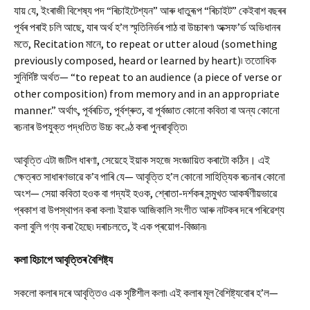
যায় যে, ইংৰাজী বিশেষ্য পদ “ৰিচাইটেশ্যন” আৰু ধাতুৰূপ “ৰিচাইট” কেইবাশ বছৰৰ
পূৰ্বৰ পৰাই চলি আছে, যাৰ অৰ্থ হ’ল স্মৃতিনিৰ্ভৰ পাঠ বা উচ্চাৰণ৷ অক্সফ’ৰ্ড অভিধানৰ
মতে, Recitation মানে, to repeat or utter aloud (something
previously composed, heard or learned by heart)৷ ততোধিক
সুনিৰ্দিষ্ট অৰ্থত— “to repeat to an audience (a piece of verse or
other composition) from memory and in an appropriate
manner.” অৰ্থাৎ, পূৰ্বৰচিত, পূৰ্বশ্ৰুত, বা পূৰ্বজ্ঞাত কোনো কবিতা বা অন্য কোনো
ৰচনাৰ উপযুক্ত পদ্ধতিত উচ্চ কণ্ঠে কৰা পুনৰাবৃত্তি৷
আবৃত্তি এটা জটিল ধাৰণা, সেয়েহে ইয়াক সহজে সংজ্ঞায়িত কৰাটো কঠিন। এই
ক্ষেত্ৰত সাধাৰণভাৱে ক’ব পাৰি যে— আবৃত্তি হ’ল কোনো সাহিত্যিক ৰচনাৰ কোনো
অংশ— সেয়া কবিতা হওক বা গদ্যই হওক, শ্ৰোতা-দৰ্শকৰ সন্মুখত আকৰ্ষণীয়ভাৱে
প্ৰকাশ বা উপস্থাপন কৰা কলা৷ ইয়াক আজিকালি সংগীত আৰু নাটকৰ দৰে পৰিৱেশ্য
কলা বুলি গণ্য কৰা হৈছে৷ দৰাচলতে, ই এক প্ৰয়োগ-বিজ্ঞান৷
কলা হিচাপে আবৃত্তিৰ বৈশিষ্ট্য
সকলো কলাৰ দৰে আবৃত্তিও এক সৃষ্টিশীল কলা৷ এই কলাৰ মূল বৈশিষ্ট্যবোৰ হ’ল—