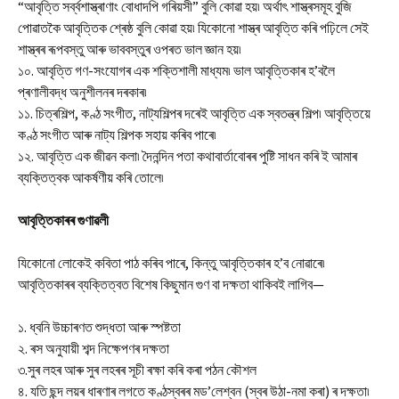
“আবৃত্তি সৰ্ব্বশাস্ত্ৰাণাং বোধাদপি গৰিয়সী” বুলি কোৱা হয়৷ অৰ্থাৎ শাস্ত্ৰসমূহ বুজি
পোৱাতকৈ আবৃত্তিক শ্ৰেষ্ঠ বুলি কোৱা হয়৷ যিকোনো শাস্ত্ৰ আবৃত্তি কৰি পঢ়িলে সেই
শাস্ত্ৰৰ ৰূপবস্তু আৰু ভাববস্তুৰ ওপৰত ভাল জ্ঞান হয়৷
১০. আবৃত্তি গণ-সংযোগৰ এক শক্তিশালী মাধ্যম৷ ভাল আবৃত্তিকাৰ হ’বলৈ
প্ৰণালীবদ্ধ অনুশীলনৰ দৰকাৰ৷
১১. চিত্ৰশিল্প, কণ্ঠ সংগীত, নাট্যশিল্পৰ দৰেই আবৃত্তি এক স্বতন্ত্ৰ শিল্প৷ আবৃত্তিয়ে
কণ্ঠ সংগীত আৰু নাট্য শিল্পক সহায় কৰিব পাৰে৷
১২. আবৃত্তি এক জীৱন কলা৷ দৈনন্দিন পতা কথাবাৰ্তাবোৰৰ পুষ্টি সাধন কৰি ই আমাৰ
ব্যক্তিত্বক আকৰ্ষণীয় কৰি তোলে৷
আবৃত্তিকাৰৰ গুণাৱলী
যিকোনো লোকেই কবিতা পাঠ কৰিব পাৰে, কিন্তু আবৃত্তিকাৰ হ’ব নোৱাৰে৷
আবৃত্তিকাৰৰ ব্যক্তিত্বত বিশেষ কিছুমান গুণ বা দক্ষতা থাকিবই লাগিব—
১. ধ্বনি উচ্চাৰণত শুদ্ধতা আৰু স্পষ্টতা
২. ৰস অনুযায়ী শব্দ নিক্ষেপণৰ দক্ষতা
৩.সুৰ লহৰ আৰু সুৰ লহৰৰ সূচী ৰক্ষা কৰি কৰা পঠন কৌশল
৪. যতি ছন্দ লয়ৰ ধাৰণাৰ লগতে কণ্ঠস্বৰৰ মড’লেশ্বন (স্বৰ উঠা-নমা কৰা) ৰ দক্ষতা৷