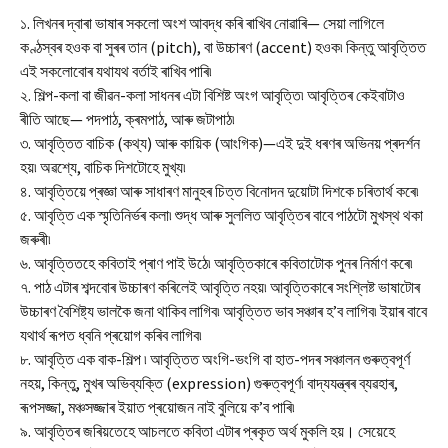
১. লিখনৰ দ্বাৰা ভাষাৰ সকলো অংশ আবদ্ধ কৰি ৰাখিব নোৱাৰি— সেয়া লাগিলে
কণ্ঠস্বৰ হওক বা সুৰৰ তান (pitch), বা উচ্চাৰণ (accent) হওক৷ কিন্তু আবৃত্তিত
এই সকলোবোৰ যথাযথ বৰ্তাই ৰাখিব পাৰি৷
২. শিল্প-কলা বা জীৱন-কলা সাধনৰ এটা বিশিষ্ট অংগ আবৃত্তি৷ আবৃত্তিৰ কেইবাটাও
ৰীতি আছে— পদপাঠ, ক্ৰমপাঠ, আৰু জটাপাঠ৷
৩. আবৃত্তিত বাচিক (কথ্য) আৰু কায়িক (আংগিক)—এই দুই ধৰণৰ অভিনয় প্ৰদৰ্শন
হয়৷ অৱশ্যে, বাচিক দিশটোহে মুখ্য৷
৪. আবৃত্তিয়ে প্ৰজ্ঞা আৰু সাধাৰণ মানুহৰ চিত্ত বিনোদন দুয়োটা দিশকে চৰিতাৰ্থ কৰে৷
৫. আবৃত্তি এক স্মৃতিনিৰ্ভৰ কলা৷ শুদ্ধ আৰু সুললিত আবৃত্তিৰ বাবে পাঠটো মুখস্থ থকা
জৰুৰী৷
৬. আবৃত্তিতহে কবিতাই প্ৰাণ পাই উঠে৷ আবৃত্তিকাৰে কবিতাটোক পুনৰ নিৰ্মাণ কৰে৷
৭. পাঠ এটাৰ শব্দবোৰ উচ্চাৰণ কৰিলেই আবৃত্তি নহয়৷ আবৃত্তিকাৰে সংশ্লিষ্ট ভাষাটোৰ
উচ্চাৰণ বৈশিষ্ট্য ভালকৈ জনা থাকিব লাগিব৷ আবৃত্তিত ভাব সঞ্চাৰ হ’ব লাগিব৷ ইয়াৰ বাবে
যথাৰ্থ ৰূপত ধ্বনি প্ৰয়োগ কৰিব লাগিব৷
৮. আবৃত্তি এক বাক-শিল্প ৷ আবৃত্তিত অংগি-ভংগি বা হাত-পদৰ সঞ্চালন গুৰুত্বপূৰ্ণ
নহয়, কিন্তু, মুখৰ অভিব্যক্তি (expression) গুৰুত্বপূৰ্ণ৷ বাদ্যযন্ত্ৰৰ ব্যৱহাৰ,
ৰূপসজ্জা, মঞ্চসজ্জাৰ ইয়াত প্ৰয়োজন নাই বুলিয়ে ক’ব পাৰি৷
৯. আবৃত্তিৰ জৰিয়তেহে আচলতে কবিতা এটাৰ প্ৰকৃত অৰ্থ মুকলি হয়। সেয়েহে