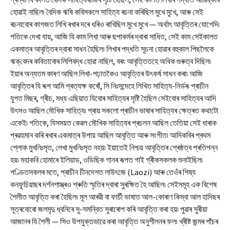
হোৱাই নাছিল৷ বৈদিক ঋষি কবিসকলে সাহিত্য ৰচনা কৰিছিল মুখে মুখে, আৰু সেই
ৰচনাবোৰ কাগজত লিখি ৰখাৰ দৰে ধৰিও ৰাখিছিল মুখে মুখে — অৰ্থাৎ আবৃত্তিৰ যোগেদি৷
গতিকে দেখা যায়, আজি যি কাম লিখা আৰু ছপাকৰ্মৰ দ্বাৰা সাধিত, সেই কাম সেইকালত
একমাত্ৰ আবৃত্তিৰ দ্বাৰা সাধন হৈছিল৷ লিখাৰ পদ্ধতি সূচনা হোৱাৰ বহুকাল পিছলৈকে
ঋক্‌বেদৰ কবিতাবোৰ লিপিবদ্ধ হোৱা নাছিল, বৰং আবৃত্তিতহে অধিক গুৰুত্ব দিছিল৷
ইয়াৰ অন্যতম কাৰণ আছিল লিখা-পঢ়াতকৈও আবৃত্তিৰ উৎকৰ্ষ সাধন কৰা৷ আজি
আবৃত্তিৰ যি ৰূপ আমি প্ৰত্যক্ষ কৰোঁ, সি নিঃসন্দেহে লিখিত সাহিত্য-নিৰ্ভৰ৷ প্ৰাচীন
যুগত মিছৰ, গ্ৰীচ, মধ্য এছিয়াত যিবোৰ সাহিত্যৰ সৃষ্টি হৈছিল সেইবোৰ সাহিত্যৰ আদি
উৎসও আছিল মৌখিক সাহিত্য৷ প্ৰায় সকলো প্ৰাচীন ভাষাৰ সাহিত্যৰ ক্ষেত্ৰত কথাটো
একেই৷ গতিকে, যিসময়ত কেৱল মৌখিক সাহিত্যৰ প্ৰচলন আছিল তেতিয়া সেই ধাৰাক
প্ৰৱহমান কৰি ৰখাৰ একমাত্ৰ উপায় আছিল আবৃত্তি আৰু সংগীত৷ আদিকবিৰ প্ৰথম
শ্লোক মুখনিঃসৃত, লেখা মুখনিঃসৃত নহয়৷ ইয়াতেই নিশ্চয় আবৃত্তিৰ শ্ৰেষ্ঠত্ব প্ৰতিপন্ন
হয়৷ মহাকবি হোমাৰে ইলিয়াড, ওডিছিক গানৰ ৰূপত গাই গ্ৰীকসকলক শুনাইছিল৷
পণ্ডিতসকলৰ মতে, প্ৰাচীন চীনদেশত লাউৎজে (Laozi) আৰু তেওঁৰ শিষ্য
কনফুচিয়াছৰ দৰ্শনশাস্ত্ৰও শ্ৰুতি স্মৃতিৰ দ্বাৰা সুৰক্ষিত হৈ আছিল৷ সেইসমূহ এক বিশেষ
শৈলীত আবৃত্তি কৰা হৈছিল৷ মূল আৰৱী বা ফাৰ্চী ভাষাত আল-কোৰাণ কিম্বা আল হাদিছৰ
সূত্ৰবোৰো জলমৃদু ধ্বনিৰে সু-সমন্বিত সুৰাৰোপ কৰি আবৃত্তি কৰা হয়৷ পুৱাৰ সুৰীয়া
আজানৰ যি শৈলী — সিও উপযুক্তভাৱে কৰা আবৃত্তি অনুশীলনৰ ফল৷ খ্ৰীষ্ট জন্মৰ পাঁচৰ