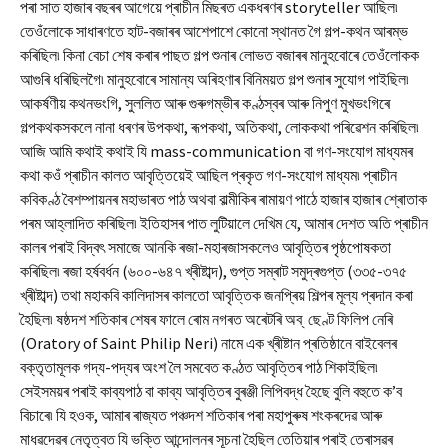
পৰা সাত হাজাৰ বছৰৰ আগেয়ে প্ৰাচীন মিছৰত একধৰণৰ storyteller আছিল৷
তেওঁলোকে সাধাৰণতে হাট-বজাৰৰ আশেপাশে কোনো স্থানত গৈ গল্প-কথন আৰম্ভ
কৰিছিল৷ কিনা বেচা শেষ কৰাৰ পাছত গল্প শুনাৰ লোভত বজাৰৰ মানুহবোৰে তেওঁলোকক
আগুৰি ধৰিছিলগৈ৷ মানুহবোৰে সামান্য অৰিহণাৰ বিনিময়ত গল্প শুনাৰ সুযোগ পাইছিল৷
আকৰ্ষণীয় কথনভংগি, সুললিত আৰু গুৰুগম্ভীৰ কণ্ঠস্বৰ আৰু নিপুণ মুখভংগিৰে
গল্পকথকসকলে নানা ধৰণৰ উপকথা, ৰূপকথা, অতিকথা, লোককথা পৰিৱেশন কৰিছিল৷
আজি আমি কথাই কথাই যি mass-communication বা গণ-সংযোগ মাধ্যমৰ
কথা কওঁ প্ৰাচীন কালত আবৃত্তিয়েই আছিল প্ৰকৃত গণ-সংযোগ মাধ্যম৷ প্ৰাচীন
কবিকণ্ঠ বৈশম্পায়নৰ মহাভাৰত পাঠ অথবা বাল্মীকিৰ ৰামায়ণ পাঠে হাজাৰ হাজাৰ শ্ৰোতাক
পৰম আহ্লাদিত কৰিছিল৷ ইতিহাসৰ পাত লুটিয়ালে দেখিম যে, আমাৰ দেশত অতি প্ৰাচীন
কালৰ পৰাই বিদ্বৎ সমাজে আনকি ৰজা-মহাৰজাসকলেও আবৃত্তিৰ পৃষ্ঠপোষকতা
কৰিছিল৷ ৰজা হৰ্ষবৰ্ধন (৬০০-৬৪৭ খ্ৰীষ্টাব্দ), গুপ্ত সম্ৰাট সমুদ্ৰগুপ্ত (৩৩৫-৩৭৫
খ্ৰীষ্টাব্দ) তথা মহাকবি কালিদাসৰ কালতো আবৃত্তিক জনপ্ৰিয় শিল্পৰ মূল্য প্ৰদান কৰা
হৈছিল৷ ষষ্ঠদশ শতিকাৰ শেষৰ ফালে ৰোম নগৰত অৰেটৰি অব্ ছেণ্ট ফিলিপ নেৰি
(Oratory of Saint Philip Neri) নামে এক খ্ৰীষ্টান প্ৰতিষ্ঠানে বাইবেলৰ
বক্তৃতামূলক গদ্য-পদ্যৰ অংশ লৈ সমবেত কণ্ঠত আবৃত্তিৰ পাঠ শিকাইছিল৷
সেইসময়ৰ পৰাই কাব্যপাঠ বা কাব্য আবৃত্তিৰ বুৰঞ্জী লিপিবদ্ধ হৈছে বুলি বহুতে ক’ব
বিচাৰে৷ যি হওক, আমাৰ ৰাজ্যত পঞ্চদশ শতিকাৰ পৰা মহাপুৰুষ শংকৰদেৱ আৰু
মাধৱদেৱৰ নেতৃত্বত যি ভক্তি আন্দোলনৰ সূচনা হৈছিল তেতিয়াৰ পৰাই তেৰাসৱৰ