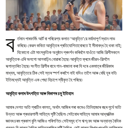
ব
ৰ্তমান পাৰফৰ্মিং আৰ্ট বা পৰিৱেশ্য কলাত ‘আবৃত্তি’য়ে মৰ্যাদাপূৰ্ণ স্থান লাভ
কৰিছে৷ কেৱল কবিতা আবৃত্তিৰ প্ৰতিযোগিতাবোৰতে ই সীমাবদ্ধ হৈ থকা নাই;
যিকোনো এটা সাংস্কৃতিক অনুষ্ঠান প্ৰদৰ্শন কৰিবলৈ যাওঁতে আজি শিল্পীসকলে
আবৃত্তিক এৰি অলপো আগবাঢ়িব নোৱাৰা হৈছে৷ আবৃত্তি ক্ৰমে জীৱন-শিল্পলৈ
ৰূপান্তৰিত হৈছে৷ সংগীত শিল্পীৰ বাবে গান-বাজানা কৰা যি দৰে একমাত্ৰ জীৱিকাৰ
মাধ্যম, আবৃত্তিয়ে ঠিক সেই স্তৰ স্পৰ্শ কৰাগৈ নাই যদিও তালৈ আৰু বেছি দূৰ নাই৷
ইতিমধ্যেই আবৃত্তি এক পেছা হিচাপে স্বীকৃত হৈ পৰিছে৷
আবৃত্তি কলাৰ উৎপত্তি আৰু বিকাশৰ চমু ইতিহাস
আমাৰ দেশত অতি প্ৰাচীন কালত, অৰ্থাৎ আজিৰ পৰা কমেও তিনিহাজাৰ বছৰ পূৰ্বে অতি
উন্নত আৰু প্ৰভাৱশালী সাহিত্য সৃষ্টি হৈছিল৷ সেইবোৰ সাহিত্য আমাৰ আধ্যাত্মিক
জ্ঞানৰ চৰম প্ৰকাশ বুলি আজিও পৰিগণিত৷ সেইসমূহ হ’ল ঋগ্‌বেদ আৰু অন্যান্য বৈদিক
গ্ৰন্থ৷ যি কালত বৈদিক সাহিত্যৰাজিৰ সৃষ্টি হৈছিল, সেই কালত লিখাৰ পদ্ধতি আৱিষ্কাৰ