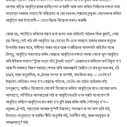
আগ্ৰহ বাঢ়িব৷ আবৃত্তিকাৰৰ ব্যক্তিগত গুণাৱলী আৰু ভাল কবিতা নিৰ্বাচনৰ দক্ষতা থকা
অত্যন্ত দৰকাৰ৷ লগতে কি পৰিৱেশত বা কেনেধৰণৰ শ্ৰোতাৰ সন্মুখত কেনেধৰণৰ কবিতা
আবৃত্তি কৰা উপযোগী— তেনে বিচাৰ-বিবেচনা থকাও জৰুৰী৷
কোৱা হয়, পাঠেইহে কবিতাৰ প্ৰাণ৷ ছপা ৰূপত থকা কবিতাই পাঠকক কিবা বুজাই, সেয়া
হয়৷ কিন্তু সেই পাঠ যদি আবৃত্তি হয় তেন্তে সি একে সময়তে হাজাৰ হাজাৰ মানুহক
উপলব্ধি কৰাব পাৰে, উদ্দীপ্ত কৰাব পাৰে আৰু গণজীৱনক সালসলনি কৰি দিব পাৰে৷
কিন্তু, আবৃত্তি সকলোৱে কৰিব নোৱাৰে৷ আবৃত্তিৰ দক্ষতা নথকা লোকে ভুল আবৃত্তি
কৰি ৰাইজক শুনালে “ইন্দ্ৰ হন্তা নহৈ ইন্দ্ৰই হন্তা” হোৱাৰ দৰে কবিতাৰ অৰ্থ বিকৃত হ’ব
আৰু সি সমাজত বিৰূপ প্ৰভাৱ পেলাব৷ ঋষি যাজ্ঞবল্ক্যই কৈছিল যে যাৰ মুখ ভয়ংকৰ, ওঁঠ
ডাঙৰ, স্বৰ অনুনাসিক, কণ্ঠস্বৰ গদগদ বা অস্পষ্ট, যাৰ জিভা জড় — তেওঁৰ বৰ্ণ
উচ্চাৰণ কেতিয়াও শুদ্ধ হ’ব নোৱাৰে৷ গতিকে, তেওঁৰ বেদ পাঠত অধিকাৰ নাই৷
তদনুৰূপে, আজিও যিকোনো লোকেই যিকোনো কবিতা আবৃত্তিৰ বাবে নোলোৱা ভাল৷
আনহাতে, পাণিনিয়ে আগবাঢ়োৱা পাঠ বা আবৃত্তিৰ ছটা গুণৰ প্ৰতি মনোযোগ দি
আবৃত্তি কৰিলে আবৃত্তিৰ মান ৰক্ষা হ’ব বুলি ঠাৱৰ কৰিব পাৰি৷ সেইসমূহ হ’ল—
মধুৰকণ্ঠে পাঠ, প্ৰত্যেক আখৰৰ সুস্পষ্ট উচ্চাৰণ, পদচ্ছেদ বা পদ ভাগ কৰি পাঠ,
উদাত্ত-অনুদাত্ত বা স্বৰিত ৰীতি অনুসৰি পাঠ, ধৈৰ্যশীল পাঠ, আৰু লয়যুক্ত বা
সামঞ্জস্যপূৰ্ণ পাঠ৷