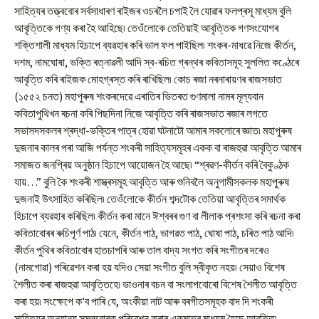
সাহিত্যৰ তত্ত্ববোৰ সৰ্বসাধাৰণ ৰাইজৰ ওচৰলৈ চপাই লৈ যোৱাৰ ফলপ্ৰসূ মাধ্যম বুলি
আবৃত্তিকে গণ্য কৰা হৈ আহিছে৷ তেওঁলোকে তেতিয়াই আবৃত্তিক গণসংযোগৰ
শক্তিশালী মাধ্যম হিচাপে ব্যৱহাৰ কৰি ভাল ফল পাইছিল৷ শংকৰ-মাধৱে নিজে কীৰ্তন,
দশম, নামঘোষা, ভক্তি ৰত্নাৱলী আদি স্ব-ৰচিত গ্ৰন্থৰ কবিতাসমূহ সুললিত কণ্ঠেৰে
আবৃত্তি কৰি ৰাইজক মোহগ্ৰস্ত কৰি ৰাখিছিল৷ কোচ ৰজা নৰনাৰায়ণৰ ৰাজসভাত
(১৫৫২ চনত) মহাপুৰুষ শংকৰদেৱে এৰাতিৰ ভিতৰত গুণমালা নামৰ মূল্যবান
কবিতাপুথিখন ৰচনা কৰি পিছদিনা নিজে আবৃত্তি কৰি ৰাজসভাত ৰজাৰ লগতে
সভাসদসকলৰ শ্ৰদ্ধা-ভক্তিৰ পাত্ৰ হোৱা ঘটনাটো আমাৰ সকলোৰে জ্ঞাত৷ মহাপুৰুষ
দুজনাৰ কালৰ পৰা আজি পৰ্যন্ত শংকৰী সাহিত্যসমূহৰ একক বা ৰাজহুৱা আবৃত্তি আমাৰ
সমাজত জনপ্ৰিয় অনুষ্ঠান হিচাপে আয়োজন হৈ আছে৷ “শ্ৰৱণ-কীৰ্তন কৰি বৈকুণ্ঠক
যায়…” বুলি কৈ শংকৰী শাস্ত্ৰসমূহ আবৃত্তি আৰু শুনিবলৈ অনুগামীসকলক মহাপুৰুষ
দুজনাই উৎসাহিত কৰিছিল৷ তেওঁলোকে কীৰ্তন শব্দটোক তেতিয়া আবৃত্তিৰ সমাৰ্থক
হিচাপে ব্যৱহাৰ কৰিছিল৷ কীৰ্তন কৰা মানে ঈশ্বৰৰ গুণ বা লীলাক প্ৰশংসা কৰি ৰচনা কৰা
কবিতাবোৰৰ ৰুচিপূৰ্ণ পাঠ৷ যেনে, কীৰ্তন পাঠ, ভাগৱত পাঠ, ঘোষা পাঠ, চৰিত পাঠ আদি৷
কীৰ্তন পুথিৰ কবিতাবোৰ হাতচাপৰি আৰু তাল বাদ্য সংগত কৰি সংগীতৰ দৰেও
(নামগোৱা) পৰিৱেশন কৰা হয় যদিও সেয়া সংগীত বুলি স্বীকৃত নহয়৷ সেয়াও বিশেষ
শৈলীত কৰা ৰাজহুৱা আবৃত্তিহে৷ ভাওনাৰ বচন বা সংলাপবোৰো বিশেষ শৈলীত আবৃত্তি
কৰা হয়৷ সংক্ষেপে ক’ব পাৰি যে, অংকীয়া নাট আৰু বৰগীতসমূহক বাদ দি শংকৰী
সাহিত্যৰ অন্যান্য সমলবোৰক পৰিৱেশন কৰাৰ একমাত্ৰ মাধ্যম হৈছে আবৃত্তি৷