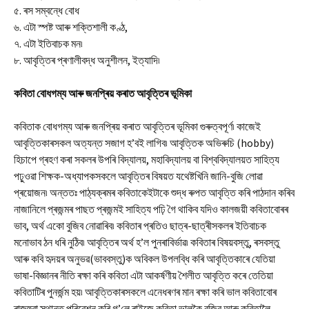
৫. ৰস সম্বন্ধে বোধ
৬. এটা স্পষ্ট আৰু শক্তিশালী কণ্ঠ,
৭. এটা ইতিবাচক মন৷
৮. আবৃত্তিৰ প্ৰণালীবদ্ধ অনুশীলন, ইত্যাদি৷
কবিতা
বোধগম্য আৰু জনপ্ৰিয় কৰাত আবৃত্তিৰ ভূমিকা
কবিতাক বোধগম্য আৰু জনপ্ৰিয় কৰাত আবৃত্তিৰ ভূমিকা গুৰুত্বপূৰ্ণ৷ কাজেই
আবৃত্তিকাৰসকল অত্যন্ত সজাগ হ’বই লাগিব৷ আবৃত্তিক অভিৰুচি (hobby)
হিচাপে গ্ৰহণ কৰা সকলৰ উপৰি বিদ্যালয়, মহাবিদ্যালয় বা বিশ্ববিদ্যালয়ত সাহিত্য
পঢ়ুওৱা শিক্ষক-অধ্যাপকসকলে আবৃত্তিৰ বিষয়ত যথেষ্টখিনি জানি-বুজি লোৱা
প্ৰয়োজন৷ অন্ততঃ পাঠ্যক্ৰমৰ কবিতাকেইটাকে শুদ্ধ ৰুপত আবৃত্তি কৰি পাঠদান কৰিব
নাজানিলে প্ৰজন্মৰ পাছত প্ৰজন্মই সাহিত্য পঢ়ি গৈ থাকিব যদিও কালজয়ী কবিতাবোৰৰ
ভাব, অৰ্থ একো বুজিব নোৱাৰিব৷ কবিতাৰ প্ৰতিও ছাত্ৰ-ছাত্ৰীসকলৰ ইতিবাচক
মনোভাব ঠন ধৰি নুঠিব৷ আবৃত্তিৰ অৰ্থ হ’ল পুনৰাবিৰ্ভাৱ৷ কবিতাৰ বিষয়বস্তু, ৰসবস্তু
আৰু কবি হৃদয়ৰ অনুভৱ(ভাববস্তু)ক অবিকল উপলব্ধি কৰি আবৃত্তিকাৰে যেতিয়া
ভাষা-বিজ্ঞানৰ নীতি ৰক্ষা কৰি কবিতা এটা আকৰ্ষণীয় শৈলীত আবৃত্তি কৰে তেতিয়া
কবিতাটিৰ পুনৰ্জন্ম হয়৷ আবৃত্তিকাৰসকলে এনেধৰণৰ মান ৰক্ষা কৰি ভাল কবিতাবোৰ
ৰাজহুৱা স্থানত পৰিৱেশন কৰি গ’লে ৰাইজে কবিতা ভালকৈ বুজিব আৰু কবিতালৈ