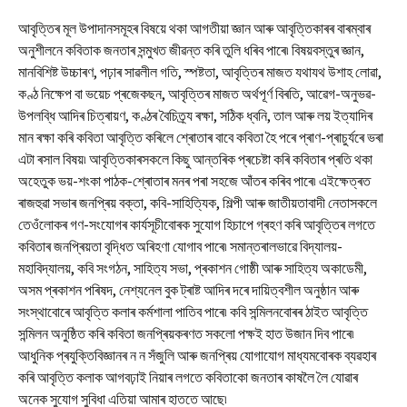
আবৃত্তিৰ মূল উপাদানসমূহৰ বিষয়ে থকা আগতীয়া জ্ঞান আৰু আবৃত্তিকাৰৰ বাৰম্বাৰ
অনুশীলনে কবিতাক জনতাৰ সন্মুখত জীৱন্ত কৰি তুলি ধৰিব পাৰে৷ বিষয়বস্তুৰ জ্ঞান,
মানবিশিষ্ট উচ্চাৰণ, পঢ়াৰ সাৱলীল গতি, স্পষ্টতা, আবৃত্তিৰ মাজত যথাযথ উশাহ লোৱা,
কণ্ঠ নিক্ষেপ বা ভয়েচ প্ৰজেকছন, আবৃত্তিৰ মাজত অৰ্থপূৰ্ণ বিৰতি, আৱেগ-অনুভৱ-
উপলব্ধি আদিৰ চিত্ৰায়ণ, কণ্ঠৰ বৈচিত্ৰ্য ৰক্ষা, সঠিক ধ্বনি, তাল আৰু লয় ইত্যাদিৰ
মান ৰক্ষা কৰি কবিতা আবৃত্তি কৰিলে শ্ৰোতাৰ বাবে কবিতা হৈ পৰে প্ৰাণ-প্ৰাচুৰ্যৰে ভৰা
এটা ৰসাল বিষয়৷ আবৃত্তিকাৰসকলে কিছু আন্তৰিক প্ৰচেষ্টা কৰি কবিতাৰ প্ৰতি থকা
অহেতুক ভয়-শংকা পাঠক-শ্ৰোতাৰ মনৰ পৰা সহজে আঁতৰ কৰিব পাৰে৷ এইক্ষেত্ৰত
ৰাজহুৱা সভাৰ জনপ্ৰিয় বক্তা, কবি-সাহিত্যিক, শিল্পী আৰু জাতীয়তাবাদী নেতাসকলে
তেওঁলোকৰ গণ-সংযোগৰ কাৰ্যসূচীবোৰক সুযোগ হিচাপে গ্ৰহণ কৰি আবৃত্তিৰ লগতে
কবিতাৰ জনপ্ৰিয়তা বৃদ্ধিত অৰিহণা যোগাব পাৰে৷ সমান্তৰালভাৱে বিদ্যালয়-
মহাবিদ্যালয়, কবি সংগঠন, সাহিত্য সভা, প্ৰকাশন গোষ্ঠী আৰু সাহিত্য অকাডেমী,
অসম প্ৰকাশন পৰিষদ, নেশ্যনেল বুক ট্ৰাষ্ট আদিৰ দৰে দায়িত্বশীল অনুষ্ঠান আৰু
সংস্থাবোৰে আবৃত্তি কলাৰ কৰ্মশালা পাতিব পাৰে৷ কবি সন্মিলনবোৰৰ ঠাইত আবৃত্তি
সন্মিলন অনুষ্ঠিত কৰি কবিতা জনপ্ৰিয়কৰণত সকলো পক্ষই হাত উজান দিব পাৰে৷
আধুনিক প্ৰযুক্তিবিজ্ঞানৰ ন ন সঁজুলি আৰু জনপ্ৰিয় যোগাযোগ মাধ্যমবোৰক ব্যৱহাৰ
কৰি আবৃত্তি কলাক আগবঢ়াই নিয়াৰ লগতে কবিতাকো জনতাৰ কাষলৈ লৈ যোৱাৰ
অনেক সুযোগ সুবিধা এতিয়া আমাৰ হাততে আছে৷