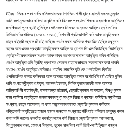
ঊনৈছ শতিকাৰ প্ৰথমাৰ্ধত কলিকতাৰ তৰুণ প্ৰতিভাশালী ছাত্ৰ-ছাত্ৰীসকলৰ সন্মুখত
অতি কলাসুলভভাৱে কবিতা আবৃত্তি কৰি যিসকল প্ৰখ্যাত শিক্ষক অধ্যাপকে আবৃত্তিৰ
জনপ্ৰিয়তা পুনৰ বঢ়াই তুলিছিল সেইসকলৰ ভিতৰত অন্যতম আছিল হেন্‌ৰি ল’ৱিজ
ভিভিয়ান ডিৰোজিঅ (১৮০৯-১৮৩১), যিগৰাকী প্ৰতিভাশালী কবি আৰু আবৃত্তিকাৰ
মাত্ৰ বাইছটি বছৰহে জীয়াই আছিল৷ তেওঁৰ দ্বাৰা অতিকৈ প্ৰভাৱিত হৈছিল মধুসূদন
দত্ত৷ আন এজন প্ৰখ্যাত আবৃত্তিকাৰ আছিল অধ্যাপক ডি এল ৰিচাৰ্ডছন৷ ৰিচাৰ্ডছনে
শ্বেইক্সপীয়েৰৰ নাটকৰ সংলাপ আৰু কাব্য অংশৰ অসাধাৰণ আবৃত্তি কৰিব পাৰিছিল৷
তেওঁৰ আবৃত্তি শুনি ব্ৰিটিছ প্ৰশাসক মেকলে চাহাবে ভাৰতৰ সকলোবোৰ কথা পাহৰি
গ’লেও তেওঁৰ আবৃত্তি কেতিয়াও পাহৰিব নোৱাৰিম বুলি কৈ পেলাইছিল৷ ব্ৰিটিছ
ঔপনিৱেশিক কালত কলিকতা আৰু অসমত আবৃত্তি কলাৰ যথেষ্টখিনি চৰ্চা হৈছিল বুলিব
পাৰি৷ বংগত ৰবীন্দ্ৰনাথ ঠাকুৰ, নজৰুল ইছলাম, শিশিৰ কুমাৰ ভাদুৰী আৰু অসমত
অম্বিকাগিৰী ৰায়চৌধুৰী, কমলাকান্ত ভট্টাচাৰ্য, জ্যোতিপ্ৰসাদ আগৰৱালা, বিষ্ণুপ্ৰসাদ
ৰাভা আদিয়ে আবৃত্তিক জনজাগৰণৰ মুখ্য মাধ্যম হিচাপে প্ৰয়োগ কৰিছিল৷ স্বাধীনতা
সংগ্ৰাম, ছাত্ৰ আন্দোলন, বা ভাষা আন্দোলনৰ কালত জ্যোতিপ্ৰসাদৰ কবিতাৰ
শক্তিশালী আবৃত্তিয়ে হাজাৰ হাজাৰ জনতাক সংগ্ৰামত জঁপিয়াই পৰিবলৈ উদ্বুদ্ধ কৰাৰ
কথা আমি জানো৷ ভাৰতীয় গণনাট্য সংঘৰ কৰ্মী হিচাপে জ্যোতিপ্ৰসাদ আগৰৱালা,
বিষ্ণুপ্ৰসাদ ৰাভা, হেমাংগ বিশ্বাস, ভূপেন হাজৰিকা আদি শিল্পী-সাহিত্যিকে ৰাজ্যৰ