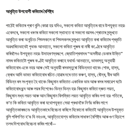
আবৃত্তি উপযোগী কবিতাৰ বৈশিষ্ট্য
পাঠেই কবিতাৰ প্ৰাণ বুলি কোৱা হয় যদিও, সকলো কবিতা আবৃত্তিৰ বাবে উপযুক্ত নহয়৷
একেদৰে, সকলো ধৰণৰ কবিতা সকলো স্থানতে বা সকলো বয়সৰ শ্ৰোতাৰ সন্মুখতে
আবৃত্তি কৰা অনুচিত৷ শিশুসকলে বা শিশুসকলৰ সন্মুখত আবৃত্তি কৰা কবিতাৰ প্ৰকৃতি
অৱধাৰিতভাবেই পৃথক৷ আনহাতে, সকলো কবিতা পুৰুষ বা নাৰী কণ্ঠেৰে আবৃত্তি
কৰিবলৈও উপযুক্ত নহয়৷ উদাহৰণস্বৰূপে. জ্যোতিপ্ৰসাদৰ “অসমীয়া ডেকাৰ উক্তি”
নামৰ কবিতাটো পুৰুষ কণ্ঠই আবৃত্তি কৰাহে যথাৰ্থ৷ আনহাতে, ভাববস্তু অনুযায়ী
কবিতাবোৰ একে নহয় আৰু সেই অনুযায়ী ৰসবস্তুৰো বিভিন্নতা থাকে৷ শোক, হাস্য,
ক্ৰোধ আদি ভাবত কবিতাবোৰ ৰচিত হোৱাৰ দৰে তাত কৰুণ, হাস্য, ৰৌদ্ৰ, বীৰ আদি
বিভিন্ন ৰস সংপৃক্ত হৈ থাকে৷ কিছুমান কবিতাত একাধিক ভাব আৰু ৰসৰ সমাৱেশ ঘটে৷
কবিতাবোৰ ছন্দ আৰু লয়ৰ দিশেৰেও ভিন্ন ভিন্ন হয়৷ কিছুমান কবিতা দ্ৰুত লয়ত,
কিছুমান মধ্য লয়ত আৰু আন কিছুমান বিলম্বিত লয়ত আবৃত্তি কৰিব লগা হয়৷ গতিকে,
ক’ত কি কবিতা আবৃত্তি কৰা যথোপযুক্ত সেয়া প্ৰধানকৈ নিৰ্ণয় কৰিব লাগে
আবৃত্তিকাৰজনে৷ আবৃত্তিকাৰে বিবেচনা কৰিলে যিকোনো কবিতাই আবৃত্তিৰ উপযুক্ত
বুলি পৰিগণিত হ’ব৷ যি নহওক, আবৃত্তিযোগ্য কবিতাৰ সাধাৰণ বৈশিষ্ট্য আৰু গুণ হিচাপে
তলৰ দিশবোৰ বিবেচনা কৰিব পাৰোঁ—