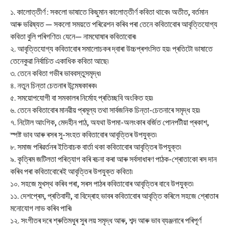
১. কালোত্তীৰ্ণ : সকলো ভাষাতে কিছুমান কালোত্তীৰ্ণ কবিতা থাকে৷ অতীত, বৰ্তমান
আৰু ভৱিষ্যত — সকলো সময়তে পৰিৱেশন কৰিব পৰা তেনে কবিতাবোৰ আবৃত্তিযোগ্য
কবিতা বুলি পৰিগণিত৷ যেনে— নামঘোষাৰ কবিতাবোৰ৷
২. আবৃত্তিযোগ্য কবিতাবোৰ সমালোচকৰ দ্বাৰা উচ্চপ্ৰশংসিত হয়৷ প্ৰতিটো ভাষাতে
তেনেকুৱা নিৰ্বাচিত একাধিক কবিতা আছে৷
৩. তেনে কবিতা গভীৰ ভাববস্তুসমৃদ্ধ৷
৪. নতুন চিন্তা চেতনাৰ উন্মেষকাৰক৷
৫. সময়োপযোগী বা সমকালৰ নিৰ্মোহ প্ৰতিচ্ছবি অংকিত হয়৷
৬. তেনে কবিতাবোৰ মানৱীয় প্ৰমূল্য তথা সাৰ্বজনিক চিন্তা-চেতনাৰে সমৃদ্ধ হয়৷
৭. নিটোল আংগিক, মেদহীন পাঠ, অযথা উপমা-অলংকাৰ বৰ্জিত পোনপটীয়া প্ৰকাশ,
স্পষ্ট ভাব আৰু ৰসৰ সু-সংহত কবিতাবোৰ আবৃত্তিৰ উপযুক্ত৷
৮. সমাজ পৰিৱৰ্তনৰ ইতিবাচক বাৰ্তা থকা কবিতাবোৰ আবৃত্তিৰ উপযুক্ত৷
৯. কৃত্ৰিম জটিলতা পৰিত্যাগ কৰি ৰচনা কৰা আৰু সৰ্বসাধাৰণ পাঠক-শ্ৰোতাকো ৰস দান
কৰিব পৰা কবিতাবোৰেই আবৃত্তিৰ উপযুক্ত কবিতা৷
১০. সহজে মুখস্থ কৰিব পৰা, সৰস পাঠৰ কবিতাবোৰ আবৃত্তিৰ বাবে উপযুক্ত৷
১১. দেশপ্ৰেম, প্ৰতিবাদী, বা বিদ্ৰোহ ভাবৰ কবিতাবোৰ আবৃত্তি কৰিলে সহজে শ্ৰোতাৰ
মনোযোগ লাভ কৰিব পাৰি৷
১২. সংগীতৰ দৰে শ্ৰুতিমধুৰ সুৰ লয় সমৃদ্ধ আৰু, শব্দ আৰু ভাব ব্যঞ্জনাৰে পৰিপূৰ্ণ