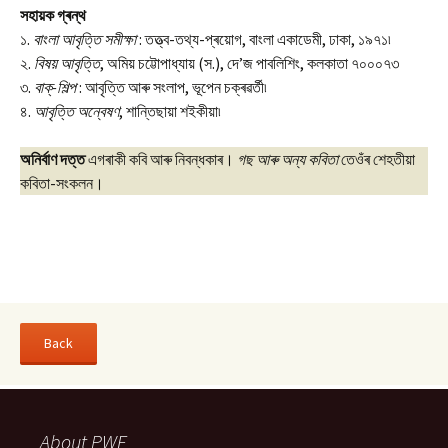
সহায়ক গ্ৰন্থ
১.
বাংলা আবৃত্তি সমীক্ষা
: তত্ত্ব-তথ্য-প্ৰয়োগ, বাংলা একাডেমী, ঢাকা, ১৯৭১৷
২.
বিষয় আবৃত্তি
, অমিয় চট্টোপাধ্যায় (স.), দে’জ পাবলিশিং, কলকাতা ৭০০০৭৩
৩.
বাক্‌-শিল্প
: আবৃত্তি আৰু সংলাপ, ভূপেন চক্ৰৱৰ্তী৷
৪.
আবৃত্তি অন্বেষণ
, শান্তিছায়া শইকীয়া৷
অনিৰ্বাণ দত্ত
এগৰাকী কবি আৰু নিবন্ধকাৰ।
গছ আৰু অন্য কবিতা
তেওঁৰ শেহতীয়া
কবিতা-সংকলন।
About PWF