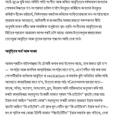
গাৱেঁ-ভূঞে ঘূৰি সভা-সমিতি পাতি সংগীত আৰু কবিতা আবৃত্তিৰে সৰ্বসাধাৰণ জনতাক
শোষকৰ বিৰুদ্ধে গণ-সংগ্ৰামত চামিল হ’বলৈ উদ্বুদ্ধ কৰিছিল৷ জনতাক উদ্বুদ্ধ
কৰিবলৈ হীৰেন ভট্টাচাৰ্য, নিৰ্মলপ্ৰভা বৰদলৈৰ কবিতাৰ পংক্তিবোৰকো দল-সংগঠনবোৰে
ব্যৱহাৰ কৰে৷ আনহাতে, আদিবাসী বা জনজাতীয় সমাজবোৰতো পৰম্পৰাগত ৰীতি
অনুসৰি নানান ধৰ্মীয় আৰু সামাজিক অনুষ্ঠানত শব্দ-ধ্বনি-সংগীতময় আবৃত্তিৰ বহু
বিচিত্ৰ প্ৰয়োগ আৱহমান কালৰ পৰাই চলি আছে৷ আমাৰ উত্তৰপূবৰ ৰাজ্যবোৰত
তেনেকুৱা আবৃত্তি আৰু নৃত্যৰ ব্যাপক প্ৰচলন আমি দেখা পাওঁ৷
আবৃত্তিৰ অৰ্থ আৰু সংজ্ঞা
আমাৰ প্ৰাচীন নাট্যশাস্ত্ৰত যি চৌষষ্ঠি কলাৰ কথা উল্লেখ আছে, তাৰ মাজত দুটা হ’ল
— সংপাঠ্য আৰু মানসিক কাব্যক্ৰিয়া৷ সংপাঠ্য মানে হ’ল, এনে শৈলীত পাঠ কৰা যাক
পোণপটীয়াকৈ বৰ্তমানৰ আবৃত্তি বা recitation-ৰ সমাৰ্থক বুলি অভিহিত কৰিব পাৰি৷
আনহাতে কাব্যক্ৰিয়া মানে হ’ল, উত্তম কাব্য পাঠ৷ পণ্ডিতসকলৰ ব্যাখ্যা মতে—
মাত্ৰা, সন্ধি, সংযোগ, অসংযোগ, ছন্দ, বিন্যাস আদি সঠিকভাৱে অনুসৰণ কৰি পাঠ
কৰাই কাব্যক্ৰিয়া৷ মধ্যযুগত ইংৰাজী ভাষাত প্ৰথম “ৰি-চাইটেন” শব্দটো পোৱা যায়৷
ইয়াৰ অৰ্থ আছিল “বহলাই কোৱা”৷ মধ্যযুগত ফৰাচী ভাষাত ব্যৱহৃত ইয়াৰ সমাৰ্থক
শব্দটো আছিল “ৰি-চাইটেৰ”৷ এই শব্দৰ মূল লেটিন শব্দ “ৰি-চাইটাৰে”৷ ইয়াৰ অৰ্থ হ’ল—
মন বা স্মৃতিৰ পৰা কোৱা৷ ইটালী ভাষাত “ৰিচাইটেটিভ” ইয়াৰ সমাৰ্থক শব্দ৷ গতিকে, দেখা