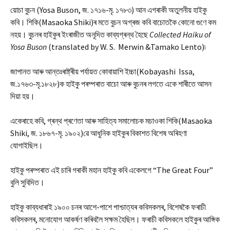
য়োচা বুচন (Yosa Buson, জ. ১৭১৬-মৃ. ১৭৮৩) আন এগৰাকী অতুলনীয় হাইকু
কবি। শিকি(Masaoka Shiki)ৰ মতে বুচন অগ্ৰজ কবি বাচোতকৈ কোনো গুণে কম
নহয়। বুচনৰ হাইকুৰ ইংৰাজীত অনূদিত কাব্যগ্ৰন্থ হৈছে
Collected Haiku of
Yosa Buson
(translated by W. S. Merwin &Tamako Lento)৷
জাপানত আৰু আন্তঃৰাষ্ট্ৰীয় পৰ্যায়ত কোবায়াশি ইচ্চা(Kobayashi Issa,
জ.১৭৬৩-মৃ.১৮২৮)ক হাইকু পৰম্পৰাত বাচো আৰু বুচনৰ লগতে একে শাৰীতে আসন
দিয়া হয়।
একেৰাহে কবি, গ্ৰন্থ প্ৰণেতা আৰু সাহিত্য সমালোচক মচাওকা শিকি(Masaoka
Shiki, জ. ১৮৬৭-মৃ. ১৯০২)ৱে আধুনিক হাইকুৰ বিকাশত বিশেষ অৰিহণা
যোগাইছিল।
হাইকু পৰম্পৰাত এই চাৰি গৰাকী মহান হাইকু কবি একেলগে “The Great Four”
বুলি সুবিদিত।
হাইকু কাব্যধাৰাই ১৯০০ চনৰ আশে-পাশে পাশ্চাত্যৰ কবিসকলৰ, বিশেষকৈ ফৰাচী
কবিসকলৰ, মনোযোগ আকৰ্ষণ কৰিবলৈ সক্ষম হৈছিল। ফৰাচী কবিসকলে হাইকুৰ আঙ্গিক