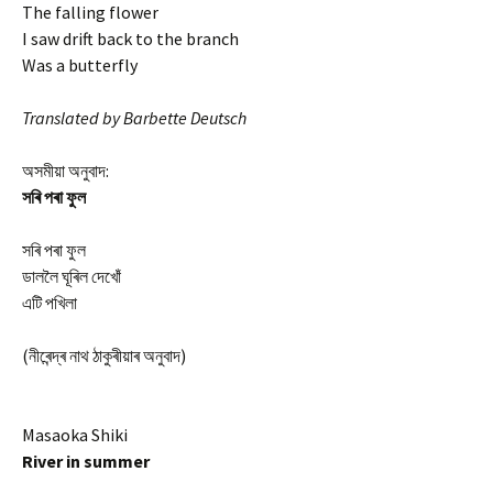
The falling flower
I saw drift back to the branch
Was a butterfly
Translated by Barbette Deutsch
অসমীয়া অনুবাদ:
সৰি পৰা ফুল
সৰি পৰা ফুল
ডাললৈ ঘূৰিল দেখোঁ
এটি পখিলা
(নীৰেন্দ্ৰ নাথ ঠাকুৰীয়াৰ অনুবাদ)
Masaoka Shiki
River in summer