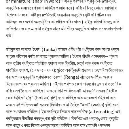
of miniature ‘snap’ in words”৷ হাইকু পৰম্পৰাত প্ৰাকৃতিক কল্পচিত্ৰই
অনুভূতিক ব্যঞ্জনাৰে প্ৰকাশ কৰিবলৈ প্ৰয়াস কৰে। কবিয়ে কিন্তু কোনো ব্যাখ্যা বা
বিশ্লেষণ নকৰে। হাইকুৰ কল্পচিত্ৰই ব্যঞ্জনাময় অনুভূতিৰ সৃষ্টি কৰি পাঠকৰ মন
অভিভূত কৰে অথবা অন্তৰ্দৃষ্টিৰে আলোকিত কৰি তোলে। হাইকু কবিতা যিহেতু অতি
সংক্ষিপ্ত সেয়েহে একোটা হাইকুত মাত্ৰ এটা তীব্ৰ অনুভূতি বা ভাবৰহে চমৎকাৰ প্ৰকাশ
ঘটে।
হাইকুৰ বহু আগতে ‘টংকা’ (Tanka) নামেৰে এবিধ পাঁচ পংক্তিৰ পৰম্পৰাগত পদ্যৰ
সপ্তম শতিকাৰ পৰাই জাপানত প্ৰচলন আছিল। টংকাৰ গাঁথনি এনেধৰণৰ— প্ৰথম
আৰু তৃতীয় পংক্তিত পাঁচটাকৈ শব্দাংশ আৰু দ্বিতীয়, চতুৰ্থ আৰু পঞ্চম পংক্তিত
সাতটাকৈ শব্দাংশ, (৫+৭+৫+৭+৭): মুঠতে একত্ৰিছটা শব্দাংশ। তদুপৰি অতীতকালৰে
পৰা জাপানৰ দূৰদূৰণিৰ গ্ৰামাঞ্চলত ‘ৰেংগা’ (Renga) নামেৰে জনপ্ৰিয় অৱসৰ
বিনোদনৰ পদ্যৰ প্ৰচলন আছিল। এই পৰম্পৰাগত ৰেংগা পদ্যবোৰ দুজন বা ততোধিক
কবিয়ে লগ হৈ ৰচনা কৰিছিল। এজনে তিনি পংক্তিৰ এটা আৰম্ভণি স্তৱক [যিটোক
কোৱা হৈছিল “হ’কু” (hokku) বুলি] ৰচনা কৰিছিল আৰু একেলগে বহি থকা আন
এজনে দুই পংক্তিৰ এটা স্তৱক [যিটোক কোৱা হৈছিল “ৱাকা” (waka) বুলি] ৰচনা
আৰু সংযোজন কৰিছিল। ইজনৰ পিছত সিজনে সালসলনিকৈ (alternating) এই
প্ৰক্ৰিয়াৰে দীঘলীয়া পদ্যশৃঙ্খলা সৃষ্টি কৰিছিল। বিকশিত এই পদ্যশৃঙ্খলাই প্ৰকৃতি
আৰু ঋতুৰ ওপৰত বিশেষ গুৰুত্ব আৰোপ কৰিছিল আৰু তাৰ যোগেদি পৰস্পৰৰ