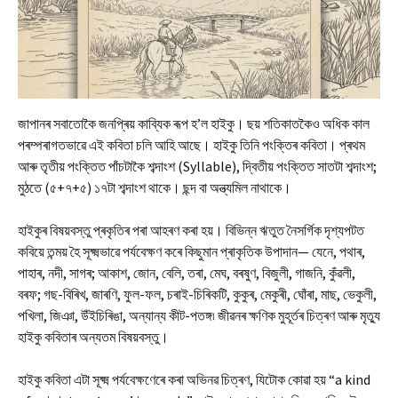
জাপানৰ সবাতোকৈ জনপ্ৰিয় কাব্যিক ৰূপ হ’ল হাইকু। ছয় শতিকাতকৈও অধিক কাল
পৰম্পৰাগতভাৱে এই কবিতা চলি আহি আছে। হাইকু তিনি পংক্তিৰ কবিতা। প্ৰথম
আৰু তৃতীয় পংক্তিত পাঁচটাকৈ শব্দাংশ (Syllable), দ্বিতীয় পংক্তিত সাতটা শব্দাংশ;
মুঠতে (৫+৭+৫) ১৭টা শব্দাংশ থাকে। ছন্দ বা অন্ত্যমিল নাথাকে।
হাইকুৰ বিষয়বস্তু প্ৰকৃতিৰ পৰা আহৰণ কৰা হয়। বিভিন্ন ঋতুত নৈসৰ্গিক দৃশ্যপটত
কবিয়ে তন্ময় হৈ সূক্ষ্মভাৱে পৰ্যবেক্ষণ কৰে কিছুমান প্ৰাকৃতিক উপাদান— যেনে, পথাৰ,
পাহাৰ, নদী, সাগৰ; আকাশ, জোন, বেলি, তৰা, মেঘ, বৰষুণ, বিজুলী, গাজনি, কুঁৱলী,
বৰফ; গছ-বিৰিখ, জাৰণি, ফুল-ফল, চৰাই-চিৰিকটি, কুকুৰ, মেকুৰী, ঘোঁৰা, মাছ, ভেকুলী,
পখিলা, জিঞা, উঁইচিৰিঙা, অন্যান্য কীট-পতঙ্গ৷ জীৱনৰ ক্ষণিক মুহূৰ্তৰ চিত্ৰণ আৰু মৃত্যু
হাইকু কবিতাৰ অন্যতম বিষয়বস্তু।
হাইকু কবিতা এটা সূক্ষ্ম পৰ্যবেক্ষণেৰে কৰা অভিনৱ চিত্ৰণ, যিটোক কোৱা হয় “a kind