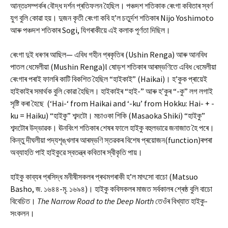
আন্তঃসম্পৰ্কৰ বৌদ্ধ দৰ্শন প্ৰতিফলন হৈছিল। পঞ্চদশ শতিকাক ৰেংগা কবিতাৰ স্বৰ্ণ
যুগ বুলি কোৱা হয়। দুজন কৃতী ৰেংগা কবি হ’ল চতুৰ্দশ শতিকাৰ Nijo Yoshimoto
আৰু পঞ্চদশ শতিকাৰ Sogi, যিগৰাকীয়ে এই কলাক পূৰ্ণতা দিছিল।
ৰেংগা দুই ধৰণৰ আছিল— এবিধ গহীন প্ৰকৃতিৰ (Ushin Renga) আৰু আনবিধ
পাতল ধেমেলীয়া (Mushin Renga)l ষোড়শ শতিকাৰ আৰম্ভণিতে এবিধ ধেমেলীয়া
ৰেংগাৰ পৰাই ফালৰি কাটি বিকশিত হৈছিল “হাইকাই” (Haikai)। হ’কুক প্ৰায়েই
হাইকাইৰ সমাৰ্থক বুলি কোৱা হৈছিল। হাইকাইৰ “হাই-” আৰু হ’কুৰ “-কু” লগ লগাই
সৃষ্টি কৰা হৈছে (‘Hai-‘ from Haikai and ‘-ku’ from Hokku: Hai- + -
ku = Haiku) “হাইকু” শব্দটো। মচাওকা শিকি (Masaoka Shiki) “হাইকু”
শব্দটোৰ উদ্ভাৱক। ঊনবিংশ শতিকাৰ শেষৰ ফালে হাইকু বহুলভাৱে জনাজাত হৈ পৰে।
কিন্তু দীঘলীয়া পদ্যশৃঙ্খলাৰ আৰম্ভণি স্তৱকৰ বিশেষ প্ৰয়োজন(function)ৰপৰা
অব্যাহতি পাই হাইকুৱে স্বতন্ত্ৰ কবিতাৰ স্বীকৃতি পায়।
হাইকু কাব্যৰ প্ৰসিদ্ধ মনীষীসকলৰ প্ৰথমগৰাকী হ’ল মাৎসো বাচো (Matsuo
Basho, জ. ১৬৪৪-মৃ. ১৬৯৪)। হাইকু কবিসকলৰ মাজত সৰ্বকালৰ শ্ৰেষ্ঠ বুলি বাচো
বিবেচিত।
The Narrow Road to the Deep North
তেওঁৰ বিখ্যাত হাইকু-
সংকলন।