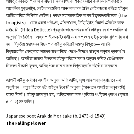
আয়ত্ত কৰিবলৈ প্ৰয়াস কৰিছিল। ইয়াৰ পিছৰ দশকত ফৰাচী কবিসকলৰ প্ৰভাৱতে
আমেৰিকা যুক্তৰাষ্ট্ৰ, লেটিন আমেৰিকা আৰু আন আন ঠাইৰ কেইবাজনো কবিয়ে হাইকুৰ
আৰ্হিত কবিতা লিখিবলৈ লৈছিল। প্ৰথম মহাসমৰৰ ঠিক আগৰ চিত্ৰকল্পবাদীসকল (the
Imagists) – যেনে এজ্ৰা পাউণ্ড, এমি ল’ৱেল, টি ইি হিউম, ৰিচাৰ্ড এল্ডিংটন আৰু
এইচ. ডি. (Hilda Dolittle) প্ৰমুখ্যে ভালেসংখ্যক কবি হাইকুৰ দ্বাৰা প্ৰভাৱিত বা
অনুপ্ৰাণিত হৈছিল। এজ্ৰা পাউণ্ডক ইংৰাজী ভাষাত প্ৰথম হাইকু লেখক বুলি গণ্য কৰা
হয়। দ্বিতীয় মহাসমৰৰ পিছৰ পৰা হাইকু কবিতাই সমগ্ৰ বিশ্বতে— আনকি
বিদ্যায়তনিক ক্ষেত্ৰতো সমাদৰ লাভ কৰিছে৷ দেশে-বিদেশে হাইকুৰ অনুবাদ প্ৰকাশ হৈ
আহিছে। অসমীয়া ভাষাত যিসকলে হাইকু কবিতাৰ সফল অনুবাদ কৰিছে তেওঁলোকৰ
ভিতৰত নীলমণি ফুকন, আনিছ উজ জামান আৰু বিপুলজ্যোতি শইকীয়া অন্যতম৷
জাপানী হাইকু কবিতাৰ অসমীয়া অনুবাদ অতি জটিল, সূক্ষ্ম আৰু প্ৰত্যাহ্বানেৰে ভৰা
অনুশীলন। নমুনা হিচাপে দুটা হাইকুৰ ইংৰাজী অনুবাদ (আৰু তাৰ অসমীয়া অনুবাদটো)
তলত দিলোঁ। হাইকু দুটাৰ মূল ভাব, পংক্তিসজ্জা আৰু প্ৰতিটো পংক্তিৰ শব্দাংশ (ক্ৰমে
৫-৭-৫) মন কৰিব।
Japanese poet Arakida Moritake (b. 1473-d. 1549)
The Falling Flower