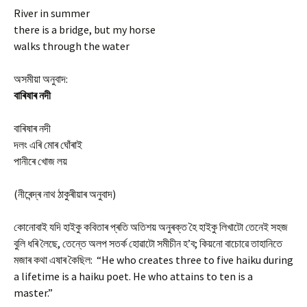
River in summer
there is a bridge, but my horse
walks through the water
অসমীয়া অনুবাদ:
বাৰিষাৰ নদী
বাৰিষাৰ নদী
দলং এৰি মোৰ ঘোঁৰাই
পানীৰে খোজ লয়
(নীৰেন্দ্ৰ নাথ ঠাকুৰীয়াৰ অনুবাদ)
কোনোবাই যদি হাইকু কবিতাৰ প্ৰতি অতিশয় অনুৰক্ত হৈ হাইকু লিখাটো তেনেই সহজ
বুলি ধৰি লৈছে, তেন্তে অলপ সতৰ্ক হোৱাটো সমীচীন হ’ব; কিয়নো বাচোৱে তাহানিতে
মজাৰ কথা এষাৰ কৈছিল: “He who creates three to five haiku during
a lifetime is a haiku poet. He who attains to ten is a
master.”