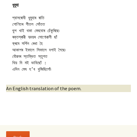
ধুমুহা
শ্বাসৰোধী ধুমুহাৰ ৰাতি
শোণিতৰ শীতল সোঁতত
থুপ খাই থকা মেঘবোৰ চেঁকুৰিছে৷
ৰক্তস্ৰাৱী হৃদয়ৰ সোণোৱালী ছাঁ
ক্ৰমে সৰ্পিল ৰেখা হৈ
আকাশৰ ইফালে সিফালে বগাই গৈছে৷
যৌৱনৰ স্তম্ভিত স্তূপত
থিয় দি মই ভাবিছোঁ :
এদিন মেঘ হ’ব খুজিছিলোঁ৷
An English translation of the poem.