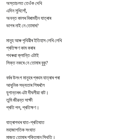
অস্তাচলত তেওঁক দেখি
এদিন সুধিলোঁ,
অনন্ত কালৰ বিৰামহীন যাত্ৰাৰ
ভাগৰ নাই নে তোমাৰ?
মানুহ আৰু পৃথিৱীৰ ইতিহাস লেখি লেখি
প্ৰতিক্ষণ কাম কৰাৰ
পথৰুৱা ক্লান্তি এটাই
সিক্ত নকৰে নে তোমাৰ বুকু?
বৰ্বৰ উলংগ মানুহৰ প্ৰথম যাত্ৰাৰ পৰা
আধুনিক সভ্যতাৰ শিষৰলৈ
যুগান্তৰৰ এটা দীঘলীয়া বাট।
তুমি জীৱন্ত সাক্ষী
প্ৰতি পল, প্ৰতিক্ষণ।
যাত্ৰাপথৰ ঘাত-প্ৰতিঘাত
মহাজাগতিক সংঘাত
মাজত তোমাৰ শক্তিমান স্থিতি।