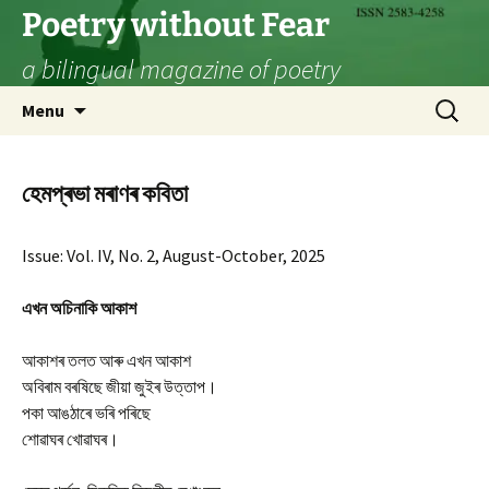
Skip
Poetry without Fear
to
a bilingual magazine of poetry
content
Search
Menu
for:
হেমপ্ৰভা মৰাণৰ কবিতা
Issue: Vol. IV, No. 2, August-October, 2025
এখন অচিনাকি আকাশ
আকাশৰ তলত আৰু এখন আকাশ
অবিৰাম বৰষিছে জীয়া জুইৰ উত্তাপ।
পকা আঙঠাৰে ভৰি পৰিছে
শোৱাঘৰ খোৱাঘৰ।