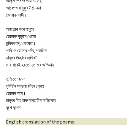
আকুল প্ৰেমৰ তাড়নাতেই
আৱেগভৰা বুকুৰ উঠা-নমা
জোৱাৰ-ভাটা।
অজ্ঞতাৰ বাবে মানুহে
তোমাক সুমুৱাব খোজে
মন্দিৰৰ বন্ধ কোঠাত।
পাৰি নে তোমাৰ গতি, শকতিক
মানুহৰ ইচ্ছাৰে জুখিব?
তাৰ বাবেই হয়তো তোমাৰ অভিমান
তুমি তো জানা
পৃথিৱীৰ সকলো জীৱৰ প্ৰেম
তোমাৰ বাবে।
মানুহৰ কিয় বাৰু অন্তহীন অভিযোগ
যুগে যুগে?
English translation of the poems.