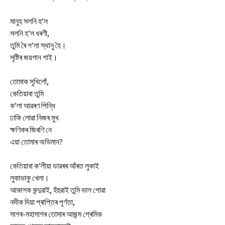
মানুহ সলনি হ’ল
সলনি হ’ল ধৰণী,
তুমি ৰৈ গ’লা স্থানু হৈ।
সৃষ্টিৰ জয়গান গাই।
তোমাক সুধিলোঁ,
কেতিয়াবা তুমি
ক’লা আৱৰণ পিন্ধি
ঢাকি লোৱা নিজৰ মুখ
ক্ষণিকৰ জিৰণি নে
এয়া তোমাৰ অভিমান?
কেতিয়াবা ক’লীয়া ডাৱৰৰ আঁৰত লুকাই
লুকাভাকু খেলা।
আকাশক কন্দুৱাই, হঁহুৱাই তুমি ভাল পোৱা
নদীক দিয়া প্ৰাপ্তিৰ পূৰ্ণতা,
সাগৰ-মহাসাগৰ তোমাৰ আজন্ম প্ৰেমিক