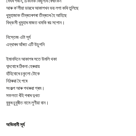
মেঘৰ গৰ্জন, চিকমিক বিজুলীৰ ৰেখাংকন
আৰু ক’লীয়া ডাৱৰে আকাশখন ভয় লগা কৰি তুলিছে
ধুমুহাজাক তীব্ৰতৰপৰা তীব্ৰতৰ হৈ আহিছে
বিধ্বংসী ধুমুহাৰ মাজত থমকি ৰয় সপোন।
নিস্তেজ এটা সূৰ্য
এন্ধাৰৰ আঁৰত এটি উচুপনি
ইমানদিনে আকাশৰ সতে উমলি থকা
শব্দবোৰে ঠিকনা হেৰুৱায়
হাঁহিবোৰে চকুলো টোকে
নিঠৰুৱা হৈ পৰে
সংকল্প আৰু পথৰুৱা শ্ৰম।
সফলতা খঁহি পৰাৰ দুখত
বুকুৰ চুবুৰীত নামে লুণীয়া বান।
অভিমানী সূৰ্য