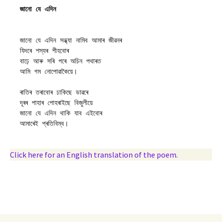
জানো যে এদিন সন্ধ্যা নামিব আমাৰ জীৱনৰ

যিদৰে শস্যৰ শীহবোৰ

বাঢ়ে আৰু সৰি পৰে অচিন পথাৰত

আমি গম নোপোৱাকৈয়ে।

ৰাতিৰ তৰাবোৰ ঢাকিছে ডাৱৰে

দূৰৰ পাহাৰ পোহৰাইছে বিজুলীয়ে

জানো যে এদিন থাকি যাব এইবোৰ

Click here for an English translation of the poem.