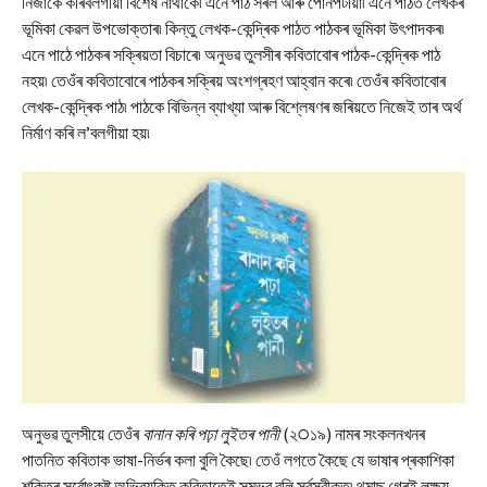
নিজাকৈ কৰিবলগীয়া বিশেষ নাথাকে৷ এনে পাঠ সৰল আৰু পোনপটীয়া৷ এনে পাঠত লেখকৰ
ভূমিকা কেৱল উপভোক্তাৰ৷ কিন্তু লেখক-কেন্দ্ৰিক পাঠত পাঠকৰ ভূমিকা উৎপাদকৰ৷
এনে পাঠে পাঠকৰ সক্ৰিয়তা বিচাৰে৷ অনুভৱ তুলসীৰ কবিতাবোৰ পাঠক-কেন্দ্ৰিক পাঠ
নহয়৷ তেওঁৰ কবিতাবোৰে পাঠকৰ সক্ৰিয় অংশগ্ৰহণ আহ্বান কৰে৷ তেওঁৰ কবিতাবোৰ
লেখক-কেন্দ্ৰিক পাঠ৷ পাঠকে বিভিন্ন ব্যাখ্যা আৰু বিশ্লেষণৰ জৰিয়তে নিজেই তাৰ অৰ্থ
নিৰ্মাণ কৰি ল’বলগীয়া হয়৷
অনুভৱ তুলসীয়ে তেওঁৰ
বানান কৰি পঢ়া লুইতৰ পানী
(২੦১৯) নামৰ সংকলনখনৰ
পাতনিত কবিতাক ভাষা-নিৰ্ভৰ কলা বুলি কৈছে৷ তেওঁ লগতে কৈছে যে ভাষাৰ প্ৰকাশিকা
শক্তিৰ সৰ্বোৎকৃষ্ট অভিব্যক্তি কবিতাতেই সম্ভৱ বুলি সৰ্বস্বীকৃত৷ থমাছ গ্ৰেই লক্ষ্য