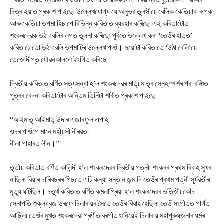
চিত্ৰ ইয়াত প্ৰকাশ পাইছে৷ উল্লেখযোগ্য যে অনুভৱ তুলসীয়ে বেলিক কেতিয়াবা ৰূপক
আৰু কেতিয়া উপমা হিচাপে বিভিন্ন কবিতাত ব্যৱহাৰ কৰিছে৷ এই কবিতাটোত
শংকৰদেৱক উঠা বেলিৰ লগত তুলনা কৰিছে৷ পূৰ্বতে উল্লেখ কৰা ‘তেওঁৰ হাতত’
কবিতাটোতো উঠা বেলি উপমাটিৰ উল্লেখ পাওঁ। দুয়োটা কবিতাতে ‘উঠা বেলি’য়ে
তেজোদীপ্ত যৌৱনকাললৈ ইংগিত কৰিছে।
দ্বিতীয় কবিতাত বৰ্ণিত সত্যসন্ধা হ’ল শংকৰদেৱৰ মাতৃ৷ মাতৃৰ স্নেহস্পৰ্শৰ পৰা বঞ্চিত
পুত্ৰৰ বেদনা কবিতাটোৰ অন্তিম তিনিটা শাৰীত প্ৰকাশ পাইছে:
“আইমাতৃ আইমাতৃ উদাৰ এজাৰফুল এপাহ
ওচৰ পাওঁগৈ মানে মহীয়সী নীৰৱতা
নীলা পাহাৰত লীন।”
তৃতীয় কবিতাত বৰ্ণিত কালিন্দী হ’ল শংকৰদেৱৰ দ্বিতীয় পত্নী৷ শংকৰৰ প্ৰথম বিবাহ সুখৰ
নাছিল৷ বিয়াৰ চাৰিবছৰৰ পিছতে এটি কন্যা সন্তান জন্ম দি তেওঁৰ প্ৰথম পত্নী সূৰ্যৱতীৰ
মৃত্যু ঘটিছিল। চতুৰ্থ কবিতাত বৰ্ণিত কমলাপ্ৰিয়া হ’ল শংকৰদেৱৰ ভতিজী৷ কোঁচ
সেনাপতি শুক্লধ্বজ ওৰফে চিলাৰায়ৰ সৈতে তেওঁৰ বিবাহ হৈছিল৷ তেওঁ সংগীতত পাৰ্গত
আছিল৷ তেওঁৰ মুখত শংকৰদেৱ-প্ৰণীত বৰগীত শুনিয়েই চিলাৰায় মহাপুৰুষজনাৰ ধৰ্মৰ