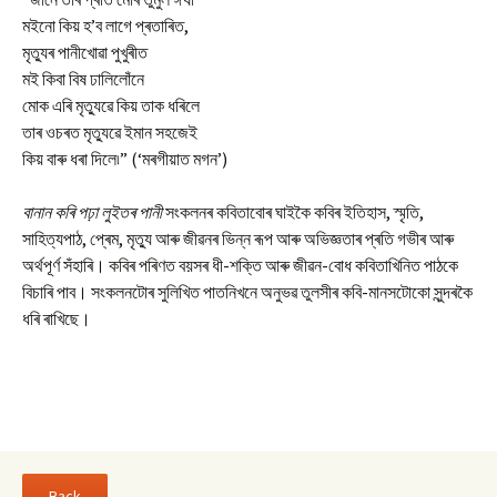
মইনো কিয় হ’ব লাগে প্ৰতাৰিত,
মৃত্যুৰ পানীখোৱা পুখুৰীত
মই কিবা বিষ ঢালিলোঁনে
মোক এৰি মৃত্যুৱে কিয় তাক ধৰিলে
তাৰ ওচৰত মৃত্যুৱে ইমান সহজেই
কিয় বাৰু ধৰা দিলে৷” (‘মৰগীয়াত মগন’)
বানান কৰি পঢ়া লুইতৰ পানী
সংকলনৰ কবিতাবোৰ ঘাইকৈ কবিৰ ইতিহাস, স্মৃতি,
সাহিত্যপাঠ, প্ৰেম, মৃত্যু আৰু জীৱনৰ ভিন্ন ৰূপ আৰু অভিজ্ঞতাৰ প্ৰতি গভীৰ আৰু
অৰ্থপূৰ্ণ সঁহাৰি। কবিৰ পৰিণত বয়সৰ ধী-শক্তি আৰু জীৱন-বোধ কবিতাখিনিত পাঠকে
বিচাৰি পাব। সংকলনটোৰ সুলিখিত পাতনিখনে অনুভৱ তুলসীৰ কবি-মানসটোকো সুন্দৰকৈ
ধৰি ৰাখিছে।