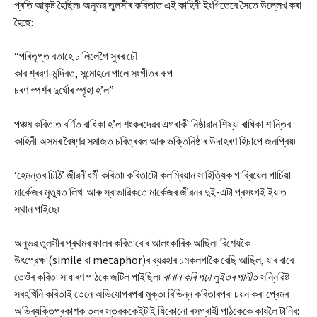
প্ৰতি আকৃষ্ট হৈছিল৷ অনুভৱ তুলসীৰ কবিতাত এই কাহিনী ইংগিতেৰে সৈতে উল্লেখ কৰা
হৈছে:
“পৰিতৃপ্ত বতাহে ঢালিলেগৈ সুৰৰ ঢৌ
কাৰ শ্ৰৱণ-মন্দিৰত, সন্মোহনে পালে সংগীতৰ ৰূপ
চৰণ স্পৰ্শৰ দুৰ্ঘোৰ স্পৃহা হ’ল”
পঞ্চম কবিতাত বৰ্ণিত ৰাধিকা হ’ল শংকৰদেৱৰ এগৰাকী নিষ্ঠাৱান শিষ্য৷ ৰাধিকা শান্তিৰ
কাহিনী অসমৰ বৈষ্ণৱ সমাজত চৰিত্ৰবল আৰু ভক্তিনিষ্ঠাৰ উদাহৰণ হিচাপে জনপ্ৰিয়৷
‘হেমন্তৰ চিঠি’ জীৱনীধৰ্মী কবিতা৷ কবিতাটো কলম্বিয়ান সাহিত্যিক গাব্ৰিয়েল গাৰ্চিয়া
মাৰ্কেজৰ মৃত্যুত লিখা আৰু স্বাভাৱিকতে মাৰ্কেজৰ জীৱনৰ দুই-এটা প্ৰসংগই ইয়াত
স্থান পাইছে৷
অনুভৱ তুলসীৰ প্ৰথমৰ ফালৰ কবিতাবোৰ আলংকাৰিক আছিল৷ বিশেষকৈ
উৎপ্রেক্ষা(simile বা metaphor)ৰ ব্যৱহাৰ চমকলগাকৈ বেছি আছিল, যাৰ বাবে
তেওঁৰ কবিতা সাধাৰণ পাঠকে জটিল পাইছিল৷
বানান কৰি পঢ়া লুইতৰ পানী
ত সন্নিৱিষ্ট
সৰহখিনি কবিতাই তেনে অভিযোগৰপৰা মুক্ত৷ বিভিন্ন কবিতাৰপৰা চয়ন কৰা প্ৰেমৰ
অভিব্যক্তিপ্ৰকাশক তলৰ স্তৱককেইটাই যিকোনো ৰসগ্ৰাহী পাঠকেকে কাষলৈ টানিব: