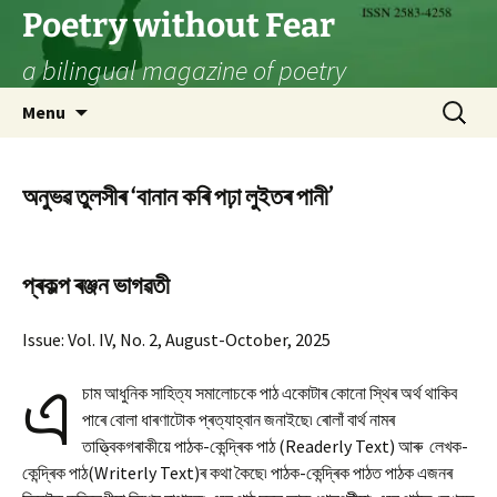
Skip
Poetry without Fear
to
a bilingual magazine of poetry
content
Search
Menu
for:
অনুভৱ তুলসীৰ ‘বানান কৰি পঢ়া লুইতৰ পানী’
প্ৰকল্প ৰঞ্জন ভাগৱতী
Issue: Vol. IV, No. 2, August-October, 2025
এ
চাম আধুনিক সাহিত্য সমালোচকে পাঠ একোটাৰ কোনো স্থিৰ অৰ্থ থাকিব
পাৰে বোলা ধাৰণাটোক প্ৰত্যাহ্বান জনাইছে৷ ৰোলাঁ বাৰ্থ নামৰ
তাত্ত্বিকগৰাকীয়ে পাঠক-কেন্দ্ৰিক পাঠ (Readerly Text) আৰু লেখক-
কেন্দ্ৰিক পাঠ(Writerly Text)ৰ কথা কৈছে৷ পাঠক-কেন্দ্ৰিক পাঠত পাঠক এজনৰ