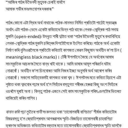
“আজিৰ পাঠৰ উভৈনদী মৃত্যুক চেৰাই যাবলৈ
আমাক গভীৰ মনঃসংযোগৰ দৰকাৰ৷”
পাঠৰ কোনো এটা স্থিৰ অৰ্থ নাথাকে৷ পাঠক-মানসত নিৰ্মিত প্ৰতিটো পাঠেই স্বতন্ত্ৰ৷
অৰ্থাৎ এটা পাঠক-ভেদে একেটা কবিতাৰে ভিন্ন পাঠ থাকে৷ লেখক-কেন্দ্ৰিক পাঠ সদায়
মুকলি (open-ended)৷ উদ্ধৃত শাৰী দুটাত থকা ‘পাঠৰ উভৈনদী মৃত্যু’ৰ কথাখিনিয়ে
লেখক-কেন্দ্ৰিক পাঠৰ মুকলি চৰিত্ৰৰ দিশটোলৈকে ইংগিত কৰিছে৷ পাঠকে অৰ্থ একোটা
নিৰ্মাণ কৰি নুলিওৱালৈকে প্ৰতিটো কবিতাই কাগজত কেৱল কিছুমান অৰ্থহীন ক’লা চিন (
meaningless black marks)। টেৰী ঈগলটনে কৈছে যে অৰ্থবোৰ আমাৰ
সাংস্কৃতিক আচৰণৰ সৈতে বান্ধ খাই থাকে। আমি ভাষাৰ আমূল পৰিৱৰ্তন ঘটাব
নোৱাৰোঁ। অৰ্থহীন ক’লা চিনবোৰত আমি নিজৰ ইচ্ছা অনুসৰি অৰ্থ আৰোপ কৰিব
নোৱাৰোঁ। সকলো সাহিত্যকৰ্মই কাগজত থকা শব্দ। ঈগলটনৰ মতে কবিতা হিচাপে এটা
পৃষ্ঠাত থকা শব্দবোৰ পঢ়াৰ অৰ্থ হ’ল সিহঁতৰ বস্তুগত শৰীৰৰ হেৰুৱা কিছু অংশ সিহঁতৰ
ওচৰলৈ ঘূৰাই অনা। কিন্তু পাঠক এজনে সেই কাম সাংস্কৃতিক পৰিমণ্ডলটোৰ ভিতৰত
থাকিয়েই কৰিব লাগিব।
বানান কৰি পঢ়া লুইতৰ পানী
সংকলনত থকা ‘তামোলবাৰী বাগিচাত’ শীৰ্ষক কবিতাটোৰ
বিষয়বস্তু হ’ল জ্যোতিপ্ৰসাদ আগৰৱালাৰ স্মৃতি-বিজড়িত তামোলবাৰী চাহবাগিচা
ভ্ৰমণৰ অভিজ্ঞতা৷ কবিতাটোৰ বক্তাৰ মতে তামোলবাৰীত জ্যোতিপ্ৰসাদৰ স্মৃতি ভালকৈ