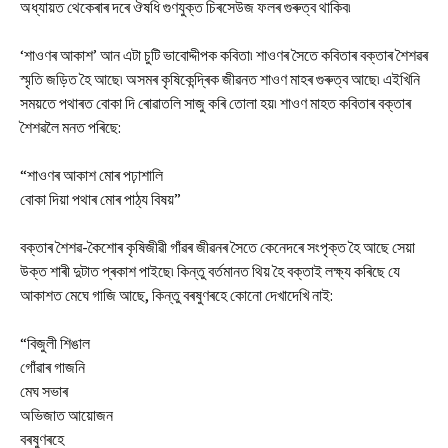
অধ্যায়ত থেকেৰাৰ দৰে ঔষধি গুণযুক্ত চিৰসেউজ ফলৰ গুৰুত্ব থাকিব৷
‘শাওণৰ আকাশ’ আন এটা চুটি ভাবোদ্দীপক কবিতা৷ শাওণৰ সৈতে কবিতাৰ বক্তাৰ শৈশৱৰ
স্মৃতি জড়িত হৈ আছে৷ অসমৰ কৃষিকেন্দ্ৰিক জীৱনত শাওণ মাহৰ গুৰুত্ব আছে৷ এইখিনি
সময়তে পথাৰত বোকা দি ৰোৱাতলি সাজু কৰি তোলা হয়৷ শাওণ মাহত কবিতাৰ বক্তাৰ
শৈশৱলৈ মনত পৰিছে:
“শাওণৰ আকাশ মোৰ পঢ়াশালি
বোকা দিয়া পথাৰ মোৰ পাঠ্য বিষয়”
বক্তাৰ শৈশৱ-কৈশোৰ কৃষিজীৱী গাঁৱৰ জীৱনৰ সৈতে কেনেদৰে সংপৃক্ত হৈ আছে সেয়া
উক্ত শাৰী দুটাত প্ৰকাশ পাইছে৷ কিন্তু বৰ্তমানত থিয় হৈ বক্তাই লক্ষ্য কৰিছে যে
আকাশত মেঘে গাজি আছে, কিন্তু বৰষুণৰহে কোনো দেখাদেখি নাই:
“বিজুলী শিঙাল
গোঁৱাৰ গাজনি
মেঘ সভাৰ
অভিজাত আয়োজন
বৰষুণৰহে