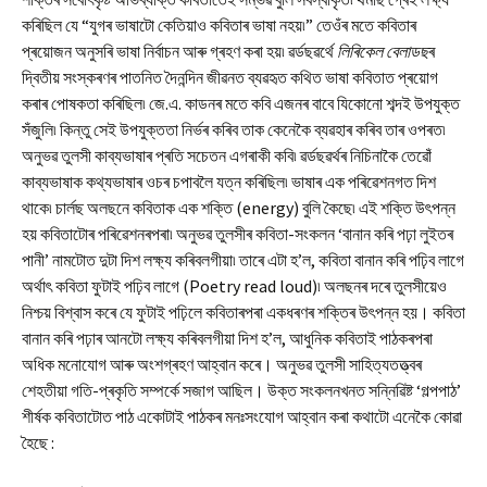
কৰিছিল যে “যুগৰ ভাষাটো কেতিয়াও কবিতাৰ ভাষা নহয়৷” তেওঁৰ মতে কবিতাৰ
প্ৰয়োজন অনুসৰি ভাষা নিৰ্বাচন আৰু গ্ৰহণ কৰা হয়৷ ৱৰ্ডছৱৰ্থে
লিৰিকেল বেলাডছ
ৰ
দ্বিতীয় সংস্কৰণৰ পাতনিত দৈনন্দিন জীৱনত ব্যৱহৃত কথিত ভাষা কবিতাত প্ৰয়োগ
কৰাৰ পোষকতা কৰিছিল৷ জে.এ. কাডনৰ মতে কবি এজনৰ বাবে যিকোনো শব্দই উপযুক্ত
সঁজুলি৷ কিন্তু সেই উপযুক্ততা নিৰ্ভৰ কৰিব তাক কেনেকৈ ব্যৱহাৰ কৰিব তাৰ ওপৰত৷
অনুভৱ তুলসী কাব্যভাষাৰ প্ৰতি সচেতন এগৰাকী কবি৷ ৱৰ্ডছৱৰ্থৰ নিচিনাকৈ তেৱোঁ
কাব্যভাষাক কথ্যভাষাৰ ওচৰ চপাবলৈ যত্ন কৰিছিল৷ ভাষাৰ এক পৰিৱেশনগত দিশ
থাকে৷ চাৰ্লছ অলছনে কবিতাক এক শক্তি (energy) বুলি কৈছে৷ এই শক্তি উৎপন্ন
হয় কবিতাটোৰ পৰিৱেশনৰপৰা৷ অনুভৱ তুলসীৰ কবিতা-সংকলন ‘বানান কৰি পঢ়া লুইতৰ
পানী’ নামটোত দুটা দিশ লক্ষ্য কৰিবলগীয়া৷ তাৰে এটা হ’ল, কবিতা বানান কৰি পঢ়িব লাগে
অৰ্থাৎ কবিতা ফুটাই পঢ়িব লাগে (Poetry read loud)৷ অলছনৰ দৰে তুলসীয়েও
নিশ্চয় বিশ্বাস কৰে যে ফুটাই পঢ়িলে কবিতাৰপৰা একধৰণৰ শক্তিৰ উৎপন্ন হয়। কবিতা
বানান কৰি পঢ়াৰ আনটো লক্ষ্য কৰিবলগীয়া দিশ হ’ল, আধুনিক কবিতাই পাঠকৰপৰা
অধিক মনোযোগ আৰু অংশগ্ৰহণ আহ্বান কৰে। অনুভৱ তুলসী সাহিত্যতত্ত্বৰ
শেহতীয়া গতি-প্ৰকৃতি সম্পৰ্কে সজাগ আছিল। উক্ত সংকলনখনত সন্নিৱিষ্ট ‘গল্পপাঠ’
শীৰ্ষক কবিতাটোত পাঠ একোটাই পাঠকৰ মনঃসংযোগ আহ্বান কৰা কথাটো এনেকৈ কোৱা
হৈছে :