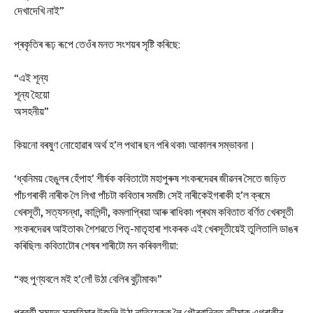
দেখাদেখি নাই”
প্ৰকৃতিৰ ৰূঢ় ৰূপে তেওঁৰ মনত সংশয়ৰ সৃষ্টি কৰিছে:
“এই শূন্য
শূন্য হৈয়ো
অসহনীয়”
কিয়নো বৰষুণ নোহোৱাৰ অৰ্থ হ’ল পথাৰ ছন পৰি থকা৷ আকালৰ সম্ভাবনা।
‘ধ্বনিময় হেঙুলৰ হেঁপাহ’ শীৰ্ষক কবিতাটো মহাপুৰুষ শংকৰদেৱৰ জীৱনৰ সৈতে জড়িত
পাঁচগৰাকী নাৰীক লৈ লিখা পাঁচটা কবিতাৰ সমষ্টি৷ সেই নাৰীকেইগৰাকী হ’ল ক্ৰমে
খেৰসূতী, সত্যসন্ধা, কালিন্দী, কমলাপ্ৰিয়া আৰু ৰাধিকা৷ প্ৰথম কবিতাত বৰ্ণিত খেৰসূতী
শংকৰদেৱৰ আইতাক৷ শৈশৱতে পিতৃ-মাতৃহাৰা শংকৰক এই খেৰসূতীয়েই তুলিতালি ডাঙৰ
কৰিছিল৷ কবিতাটোৰ শেষৰ শাৰীটো মন কৰিবলগীয়া:
“বহু পুণ্যবলে মই হ’লোঁ উঠা বেলিৰ বুঢ়ীমাক৷”
পৰৱৰ্তী সময়ত স্বমহিমাৰ উজলি উঠা নাতিয়েকক লৈ গৌৰৱান্বিত বুঢ়ীমাক এগৰাকীৰ