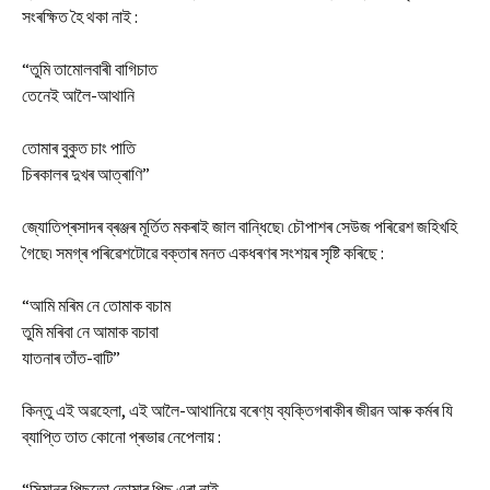
সংৰক্ষিত হৈ থকা নাই :
“তুমি তামোলবাৰী বাগিচাত
তেনেই আলৈ-আথানি
তোমাৰ বুকুত চাং পাতি
চিৰকালৰ দুখৰ আত্ৰাণি”
জ্যোতিপ্ৰসাদৰ ব্ৰঞ্জৰ মূৰ্তিত মকৰাই জাল বান্ধিছে৷ চৌপাশৰ সেউজ পৰিৱেশ জহিখহি
গৈছে৷ সমগ্ৰ পৰিৱেশটোৱে বক্তাৰ মনত একধৰণৰ সংশয়ৰ সৃষ্টি কৰিছে :
“আমি মৰিম নে তোমাক বচাম
তুমি মৰিবা নে আমাক বচাবা
যাতনাৰ তাঁত-বাটি”
কিন্তু এই অৱহেলা, এই আলৈ-আথানিয়ে বৰেণ্য ব্যক্তিগৰাকীৰ জীৱন আৰু কৰ্মৰ যি
ব্যাপ্তি তাত কোনো প্ৰভাৱ নেপেলায় :
“সিমানৰ পিছতো তোমাৰ পিছ এৰা নাই