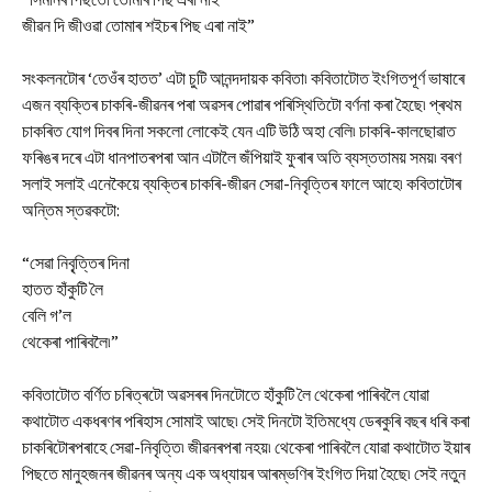
জীৱন দি জীওৱা তোমাৰ শইচৰ পিছ এৰা নাই”
সংকলনটোৰ ‘তেওঁৰ হাতত’ এটা চুটি আনন্দদায়ক কবিতা৷ কবিতাটোত ইংগিতপূৰ্ণ ভাষাৰে
এজন ব্যক্তিৰ চাকৰি-জীৱনৰ পৰা অৱসৰ পোৱাৰ পৰিস্থিতিটো বৰ্ণনা কৰা হৈছে৷ প্ৰথম
চাকৰিত যোগ দিবৰ দিনা সকলো লোকেই যেন এটি উঠি অহা বেলি৷ চাকৰি-কালছোৱাত
ফৰিঙৰ দৰে এটা ধানপাতৰপৰা আন এটালৈ জঁপিয়াই ফুৰাৰ অতি ব্যস্ততাময় সময়৷ বৰণ
সলাই সলাই এনেকৈয়ে ব্যক্তিৰ চাকৰি-জীৱন সেৱা-নিবৃত্তিৰ ফালে আহে৷ কবিতাটোৰ
অন্তিম স্তৱকটো:
“সেৱা নিবৃ্ত্তিৰ দিনা
হাতত হাঁকুটি লৈ
বেলি গ’ল
থেকেৰা পাৰিবলৈ৷”
কবিতাটোত বৰ্ণিত চৰিত্ৰটো অৱসৰৰ দিনটোতে হাঁকুটি লৈ থেকেৰা পাৰিবলৈ যোৱা
কথাটোত একধৰণৰ পৰিহাস সোমাই আছে৷ সেই দিনটো ইতিমধ্যে ডেৰকুৰি বছৰ ধৰি কৰা
চাকৰিটোৰপৰাহে সেৱা-নিবৃত্তি৷ জীৱনৰপৰা নহয়৷ থেকেৰা পাৰিবলৈ যোৱা কথাটোত ইয়াৰ
পিছতে মানুহজনৰ জীৱনৰ অন্য এক অধ্যায়ৰ আৰম্ভণিৰ ইংগিত দিয়া হৈছে৷ সেই নতুন