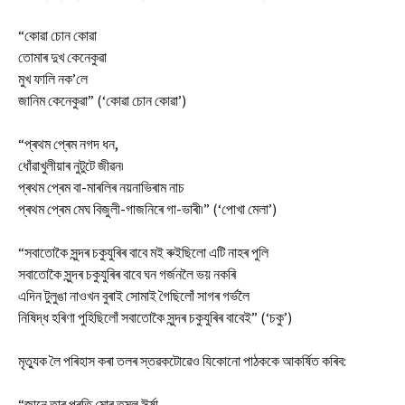
“কোৱা চোন কোৱা
তোমাৰ দুখ কেনেকুৱা
মুখ ফালি নক’লে
জানিম কেনেকুৱা” (‘কোৱা চোন কোৱা’)
“প্ৰথম প্ৰেম নগদ ধন,
ধোঁৱাখুলীয়াৰ নুটুটে জীৱন৷
প্ৰথম প্ৰেম বা-মাৰলিৰ নয়নাভিৰাম নাচ
প্ৰথম প্ৰেম মেঘ বিজুলী-গাজনিৰে গা-ভাৰী৷” (‘পোখা মেলা’)
“সবাতোকৈ সুন্দৰ চকুযুৰিৰ বাবে মই ৰুইছিলো এটি নাহৰ পুলি
সবাতোকৈ সুন্দৰ চকুযুৰিৰ বাবে ঘন গৰ্জনলৈ ভয় নকৰি
এদিন টুলুঙা নাওখন বুৰাই সোমাই গৈছিলোঁ সাগৰ গৰ্ভলৈ
নিষিদ্ধ হৰিণা পুহিছিলোঁ সবাতোকৈ সুন্দৰ চকুযুৰিৰ বাবেই” (‘চকু’)
মৃত্যুক লৈ পৰিহাস কৰা তলৰ স্তৱকটোৱেও যিকোনো পাঠককে আকৰ্ষিত কৰিব:
“জানে তাৰ প্ৰতি মোৰ তুমুল ঈৰ্ষা