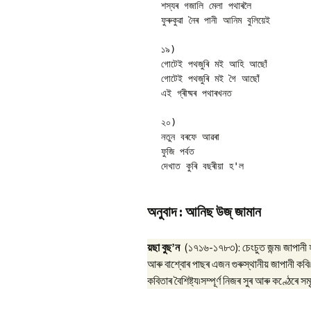
শস্যৰ গজালি মেলা পথাৰলৈ 

ফুৰুকুৱা নৈৰ পানী আনিম বুলিয়েই 

১৯)

গোটেই পথজুৰি মই আহি আছোঁ 

গোটেই পথজুৰি মই গৈ আছোঁ 

এই গ্ৰীষ্মৰ পথাৰখনত 

২০)

নতুন বৰফে আৱৰা 

ফুজি পৰ্বত 

দেখাত কুৰি বছৰীয়া হ'ল
অনুবাদ : আনিছ উজ্ জামান
য়ছা বুছ’ন
(১৭১৬-১৭৮৩): চেংচুত জন্ম৷ জাপানী হা
আৰু বাশ্বোৰ পাছৰ এজন গুৰুস্থানীয় জাপানী কবি৷ বিষ
কবিতাৰ বৈশিষ্ট্য৷সম্পূৰ্ণ নিজৰ সুৰ আৰু কণ্ঠেৰে 