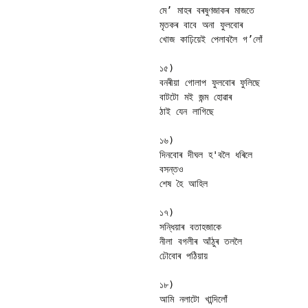
মে’ মাহৰ বৰষুণজাকৰ মাজতে 

মৃতকৰ বাবে অনা ফুলবোৰ 

খোজ কাঢ়িয়েই পেলাবলৈ গ’লোঁ 

১৫)

বনৰীয়া গোলাপ ফুলবোৰ ফুলিছে 

বাটটো মই জন্ম হোৱাৰ 

ঠাই যেন লাগিছে 

১৬)

দিনবোৰ দীঘল হ'বলৈ ধৰিলে 

বসন্তও 

শেষ হৈ আহিল 

১৭)

সন্ধিয়াৰ বতাহজাকে 

নীলা বগলীৰ আঁঠুৰ তললৈ 

ঢৌবোৰ পঠিয়ায় 

১৮)

আমি নলাটো খান্দিলোঁ 
