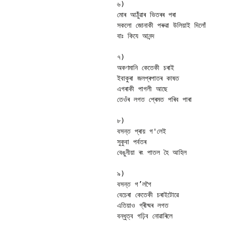
৬)

মোৰ আঠুঁৱাৰ ভিতৰৰ পৰা 

সকলো জোনাকী পৰুৱা উলিয়াই দিলোঁ 

বাঃ কিযে আনন্দ 

৭)

অকণমানি কেতেকী চৰাই 

ইবাকুৰা জলপ্ৰপাতৰ কাষত 

এগৰাকী পাগলী আছে 

তেওঁৰ লগত প্ৰেমত পৰিব পাৰা 

৮)

বসন্ত প্ৰায় গ'লেই 

সুকুবা পৰ্বতৰ 

বেঙুনীয়া ৰং পাতল হৈ আহিল 

৯)

বসন্ত গ’লগৈ 

বেচেৰা কেতেকী চৰাইটোৱে 

এতিয়াও গ্ৰীষ্মৰ লগত 

বন্ধুত্ব গঢ়িব নোৱাৰিলে 
