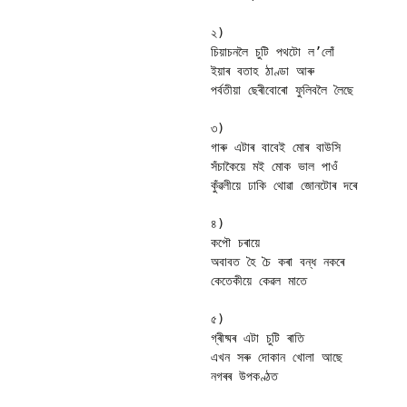
২)

চিয়াচনলৈ চুটি পথটো ল’লোঁ 

ইয়াৰ বতাহ ঠাণ্ডা আৰু 

পৰ্বতীয়া ছেৰীবোৰো ফুলিবলৈ লৈছে 

৩)

গাৰু এটাৰ বাবেই মোৰ বাউসি 

সঁচাকৈয়ে মই মোক ভাল পাওঁ 

কুঁৱলীয়ে ঢাকি থোৱা জোনটোৰ দৰে 

৪)

কপৌ চৰায়ে 

অবাবত হৈ চৈ কৰা বন্ধ নকৰে 

কেতেকীয়ে কেৱল মাতে 

৫)

গ্ৰীষ্মৰ এটা চুটি ৰাতি 

এখন সৰু দোকান খোলা আছে 

নগৰৰ উপকণ্ঠত 
