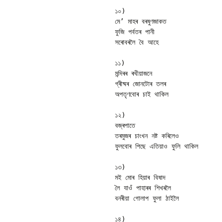
১০)

মে’ মাহৰ বৰষুণজাকত 

ফুজি পৰ্বতৰ পানী 

সৰোবৰলৈ বৈ আহে 

১১)

মন্দিৰৰ ৰখীয়াজনে 

গ্ৰীষ্মৰ জোনটোৰ তলৰ 

অপতৃণবোৰ চাই থাকিল 

১২)

বজ্ৰপাতে 

তৰমুজৰ চাংখন নষ্ট কৰিলেও 

ফুলবোৰ পিছে এতিয়াও ফুলি থাকিল 

১৩)

মই মোৰ হিয়াৰ বিষাদ 

লৈ যাওঁ পাহাৰৰ শিখৰলৈ 

বনৰীয়া গোলাপ ফুলা ঠাইলৈ 

১৪)
