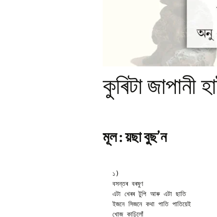
Pr
Bi
Ka
Hi
P
Ga
Ma
কুৰিটা জাপানী হ
Gi
P
Ar
মূল : য়ছা বুছ’ন
১)

বসন্তৰ বৰষুণ

এটা খেৰৰ টুপি আৰু এটা ছাতি 

ইজনে সিজনে কথা পাতি পাতিয়েই 

খোজ কাঢ়িলোঁ 
