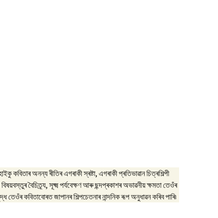
ইকু কবিতাৰ অনন্য ৰীতিৰ এগৰাকী স্ৰষ্টা, এগৰাকী প্ৰতিভাৱান চিত্ৰশিল্পী
য়বস্তুৰ বৈচিত্ৰ্য, সূক্ষ্ম পৰ্যবেক্ষণ আৰু ছন্দপ্ৰকাশৰ অভাৱনীয় ক্ষমতা তেওঁৰ
সমৃদ্ধ তেওঁৰ কবিতাবোৰত জাপানৰ শিল্পচেতনাৰ নান্দনিক ৰূপ অনুধাৱন কৰিব পাৰি৷