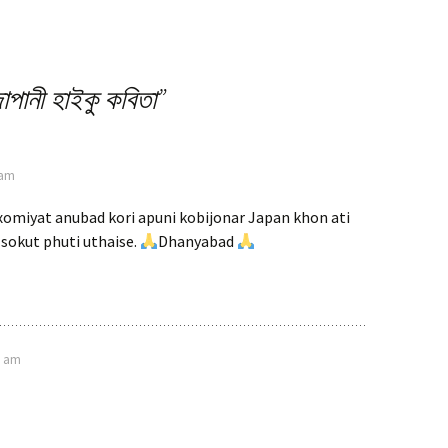
জাপানী হাইকু কবিতা
”
 am
Axomiyat anubad kori apuni kobijonar Japan khon ati
sokut phuti uthaise.
Dhanyabad
6 am