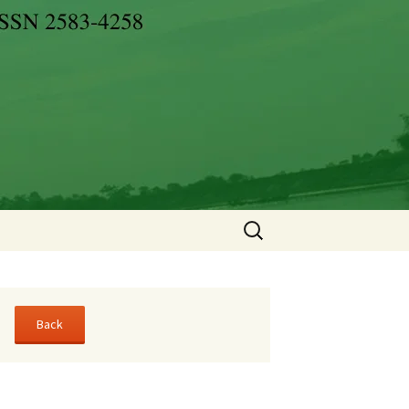
Search
for: